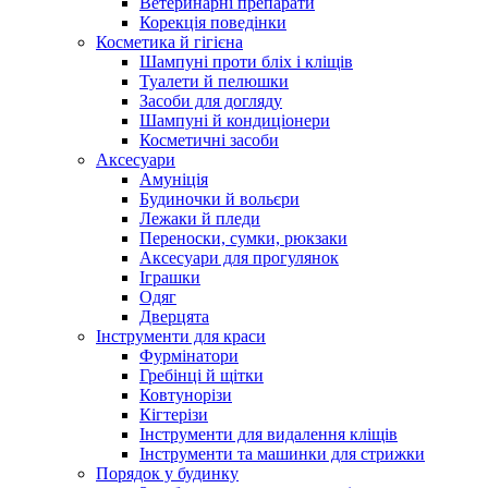
Ветеринарні препарати
Корекція поведінки
Косметика й гігієна
Шампуні проти бліх і кліщів
Туалети й пелюшки
Засоби для догляду
Шампуні й кондиціонери
Косметичні засоби
Аксесуари
Амуніція
Будиночки й вольєри
Лежаки й пледи
Переноски, сумки, рюкзаки
Аксесуари для прогулянок
Іграшки
Одяг
Дверцята
Інструменти для краси
Фурмінатори
Гребінці й щітки
Ковтунорізи
Кігтерізи
Інструменти для видалення кліщів
Інструменти та машинки для стрижки
Порядок у будинку