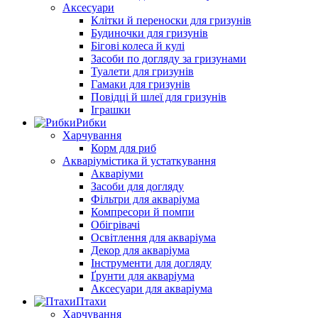
Аксесуари
Клітки й переноски для гризунів
Будиночки для гризунів
Бігові колеса й кулі
Засоби по догляду за гризунами
Туалети для гризунів
Гамаки для гризунів
Повідці й шлеї для гризунів
Іграшки
Рибки
Харчування
Корм для риб
Акваріумістика й устаткування
Акваріуми
Засоби для догляду
Фільтри для акваріума
Компресори й помпи
Обігрівачі
Освітлення для акваріума
Декор для акваріума
Інструменти для догляду
Ґрунти для акваріума
Аксесуари для акваріума
Птахи
Харчування