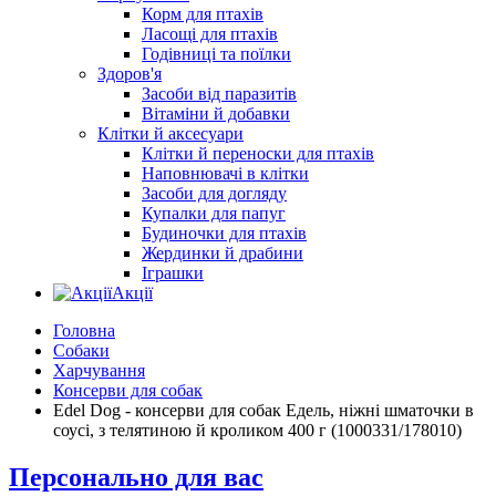
Корм для птахів
Ласощі для птахів
Годівниці та поїлки
Здоров'я
Засоби від паразитів
Вітаміни й добавки
Клітки й аксесуари
Клітки й переноски для птахів
Наповнювачі в клітки
Засоби для догляду
Купалки для папуг
Будиночки для птахів
Жердинки й драбини
Іграшки
Акції
Головна
Собаки
Харчування
Консерви для собак
Edel Dog - консерви для собак Едель, ніжні шматочки в
соусі, з телятиною й кроликом 400 г (1000331/178010)
Персонально для вас