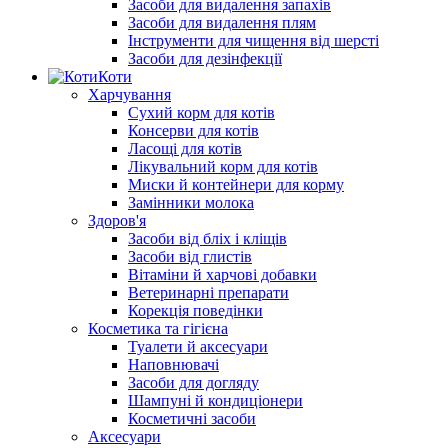
Засоби для видалення запахів
Засоби для видалення плям
Інструменти для чищення від шерсті
Засоби для дезінфекції
Коти
Харчування
Сухий корм для котів
Консерви для котів
Ласощі для котів
Лікувальний корм для котів
Миски й контейнери для корму
Замінники молока
Здоров'я
Засоби від бліх і кліщів
Засоби від глистів
Вітаміни й харчові добавки
Ветеринарні препарати
Корекція поведінки
Косметика та гігієна
Туалети й аксесуари
Наповнювачі
Засоби для догляду
Шампуні й кондиціонери
Косметичні засоби
Аксесуари