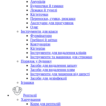
Амуніція
Будиночки й гамаки
Лежаки й тунелі
Кігтеточки
Переноски, сумки, рюкзаки
Аксесуари для прогулянок
Одяг
Інструменти для краси
Фурмінатори
Гребінці й щітки
Ковтунорізи
Кігтерізи
Інструменти для видалення кліщів
Інструменти та машинки для стрижки
Порядок у будинку
Засоби для видалення запаху
Засоби для видалення плям
Інструменти для чищення від шерсті
Засоби для дезінфекції
Іграшки
Рептилії
Харчування
Корм для рептилій