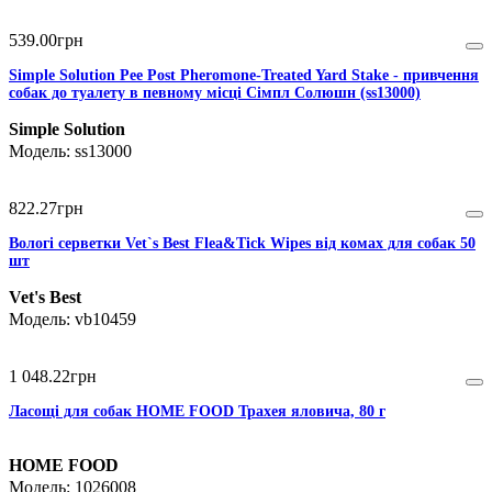
539
.
00
грн
Simple Solution Pee Post Pheromone-Treated Yard Stake - привчення
собак до туалету в певному місці Сімпл Солюшн (ss13000)
Simple Solution
ss13000
822
.
27
грн
Вологі серветки Vet`s Best Flea&Tick Wipes від комах для собак 50
шт
Vet's Best
vb10459
1 048
.
22
грн
Ласощі для собак HOME FOOD Трахея яловича, 80 г
HOME FOOD
1026008