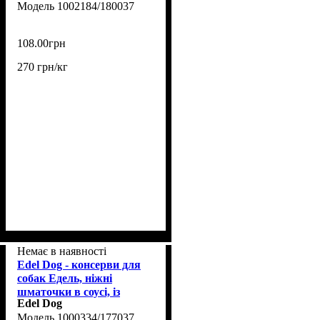
1002184/180037
(1002184/180037)
108
.
00
грн
270 грн/кг
Немає в наявності
Edel Dog - консерви для
собак Едель, ніжні
шматочки в соусі, із
Edel Dog
птахом і морквою 400 г
1000334/177037
(1000334/177037)