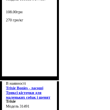
108
.
00
грн
270 грн/кг
В наявності
Trixie Bonies - ласощі
Триксі кісточки для
маленьких собак і щенят
Trixie
75 г (31491)
31491