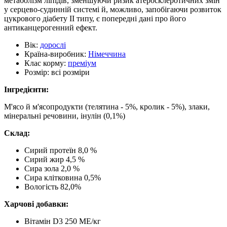
метаболізм ліпідів, зменшуючи ризик атеросклеротичних змін
у серцево-судинній системі й, можливо, запобігаючи розвиток
цукрового діабету II типу, є попередні дані про його
антиканцерогенний ефект.
Вік:
дорослі
Країна-виробник:
Німеччина
Клас корму:
преміум
Розмір:
всі розміри
Інгредієнти:
М'ясо й м'ясопродукти (телятина - 5%, кролик - 5%), злаки,
мінеральні речовини, інулін (0,1%)
Склад
:
Сирий протеїн 8,0 %
Сирий жир 4,5 %
Сира зола 2,0 %
Сира клітковина 0,5%
Вологість 82,0%
Харчові добавки:
Вітамін D3 250 МЕ/кг