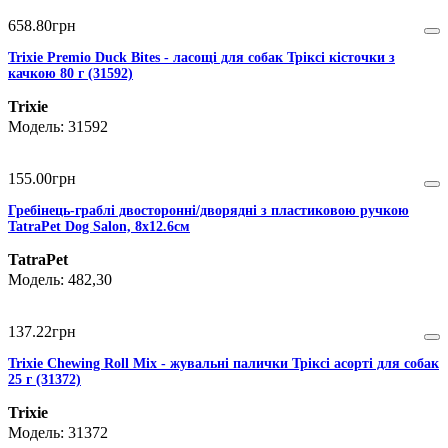
658
.
80
грн
Trixie Premio Duck Bites - ласощі для собак Тріксі кісточки з
качкою 80 г (31592)
Trixie
31592
155
.
00
грн
Гребінець-граблі двосторонні/дворядні з пластиковою ручкою
TatraPet Dog Salon, 8х12.6см
TatraPet
482,30
137
.
22
грн
Trixie Chewing Roll Mix - жувальні палички Тріксі асорті для собак
25 г (31372)
Trixie
31372