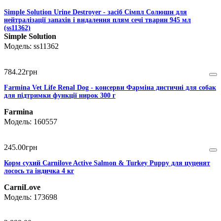
Simple Solution Urine Destroyer - засіб Сімпл Солюшн для
нейтралізації запахів і видалення плям сечі тварин 945 мл
(ss11362)
Simple Solution
ss11362
784
.
22
грн
Farmina Vet Life Renal Dog - консерви Фарміна диєтичні для собак
для підтримки функції нирок 300 г
Farmina
160557
245
.
00
грн
Корм сухий Carnilove Active Salmon & Turkey Puppy для цуценят
лосось та індичка 4 кг
CarniLove
173698