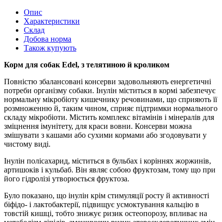
Опис
Характеристики
Склад
Добова норма
Також купують
Корм для собак Edel, з телятиною й кроликом
Повністю збалансовані консерви задовольняють енергетичні
потреби організму собаки. Інулін міститься в кормі забезпечує
нормальну мікробіоту кишечнику речовинами, що сприяють її
розмноженню й, таким чином, сприяє підтримки нормального
складу мікробіоти. Містить комплекс вітамінів і мінералів для
зміцнення імунітету, для краси вовни. Консерви можна
змішувати з кашами або сухими кормами або згодовувати у
чистому виді.
Інулін полісахарид, міститься в бульбах і коріннях жоржинів,
артишоків і кульбаб. Він являє собою фруктозам, тому що при
його гідролізі утворюється фруктоза.
Було показано, що інулін крім стимуляції росту й активності
біфідо- і лактобактерії, підвищує усмоктування кальцію в
товстій кишці, тобто знижує ризик остеопорозу, впливає на