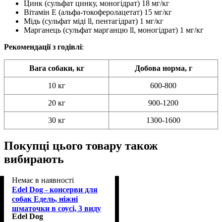
Цинк (сульфат цинку, моногідрат) 18 мг/кг
Вітамін Е (альфа-токоферолацетат) 15 мг/кг
Мідь (сульфат міді ll, пентагідрат) 1 мг/кг
Марганець (сульфат марганцю ll, моногідрат) 1 мг/кг
Рекомендації з годівлі
:
Вага собаки, кг
Добова норма, г
10 кг
600-800
20 кг
900-1200
30 кг
1300-1600
Покупці цього товару також
вибирають
Немає в наявності
Edel Dog - консерви для
собак Едель, ніжні
шматочки в соусі, 3 виду
Edel Dog
м'яса 400 г