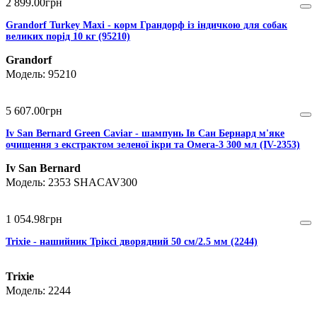
2 899
.
00
грн
Grandorf Turkey Maxi - корм Грандорф із індичкою для собак
великих порід 10 кг (95210)
Grandorf
95210
5 607
.
00
грн
Iv San Bernard Green Caviar - шампунь Ів Сан Бернард м'яке
очищення з екстрактом зеленої ікри та Омега-3 300 мл (IV-2353)
Iv San Bernard
2353 SHACAV300
1 054
.
98
грн
Trixie - нашийник Тріксі дворядний 50 см/2.5 мм (2244)
Trixie
2244