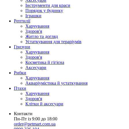
Аксесуари
Інструменти для краси
Порядок у будинку
Іграшки
Рептилії
Харчування
Здоров'я
Житло та догляд
Устаткування для тераріумів
Гризуни
Харчування
Здоров'я
Косметика й гігієна
Аксесуари
Рибки
Харчування
Акваріумістика й устаткування
Птахи
Харчування
Здоров'я
Клітки й аксесуари
Контакти
Пн-Пт із 9:00 до 18:00
order@petmart.com.ua