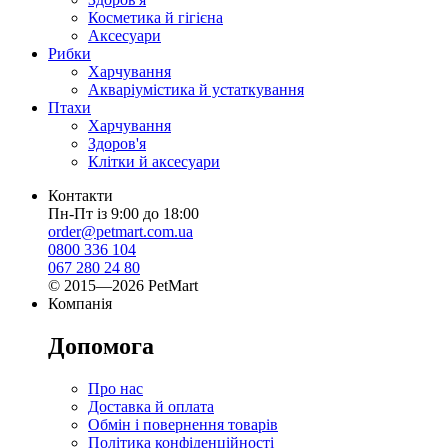
Косметика й гігієна
Аксесуари
Рибки
Харчування
Акваріумістика й устаткування
Птахи
Харчування
Здоров'я
Клітки й аксесуари
Контакти
Пн-Пт із 9:00 до 18:00
order@petmart.com.ua
0800 336 104
067 280 24 80
© 2015—2026 PetMart
Компанія
Допомога
Про нас
Доставка й оплата
Обмін і повернення товарів
Політика конфіденційності