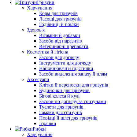
Гризуни
Харчування
Корм для гризунів
Ласощі для гризунів
Годівниці й поїлки
Здоров'я
Вітаміни й добавки
Засоби від паразитів
Ветеринарні препарати
Косметика й гігієна
Засоби для догляду
Інструменти для догляду
Наповнювачі й підстилки
Засоби видалення запаху й плям
Аксесуари
Клітки й переноски для гризунів
Будиночки для гризунів
Бігові колеса й кулі
Засоби по догляду за гризунами
Туалети для гризунів
Гамаки для гризунів
Повідці й шлеї для гризунів
Іграшки
Рибки
Харчування