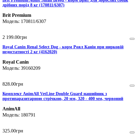
Brit Premium Adult Small Breed - корм Брит для дорослих собак
дрібних порід 8 кг (170811/6307)
Brit Premium
170811/6307
2 199
.
00
грн
Royal Canin Renal Select Dog - корм Роял Канін при нирковій
недостатності 2 кг (4162020)
Royal Canin
39160209
828
.
00
грн
Комплект AnimAll VetLine Double Guard нашийник з
протипаразитарною стрічкою, 20 мм, 320 - 400 мм, червоний
AnimAll
180791
325
.
00
грн