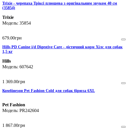
Trixie - черепаха Тріксі плюшева з оригінальним звуком 40 см
(35854)
Trixie
35854
679
.
00
грн
Hills PD Canine i/d Digestive Care - дієтичний корм Хілс для собак
1,5 кг
Hills
607642
1 369
.
00
грн
Комбінезон Pet Fashion Cold для собак бірюза 6XL
Pet Fashion
PR242604
1 867
.
00
грн