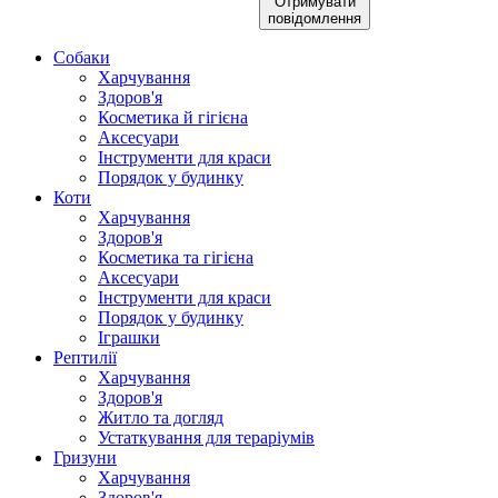
Отримувати
повідомлення
Собаки
Харчування
Здоров'я
Косметика й гігієна
Аксесуари
Інструменти для краси
Порядок у будинку
Коти
Харчування
Здоров'я
Косметика та гігієна
Аксесуари
Інструменти для краси
Порядок у будинку
Іграшки
Рептилії
Харчування
Здоров'я
Житло та догляд
Устаткування для тераріумів
Гризуни
Харчування
Здоров'я