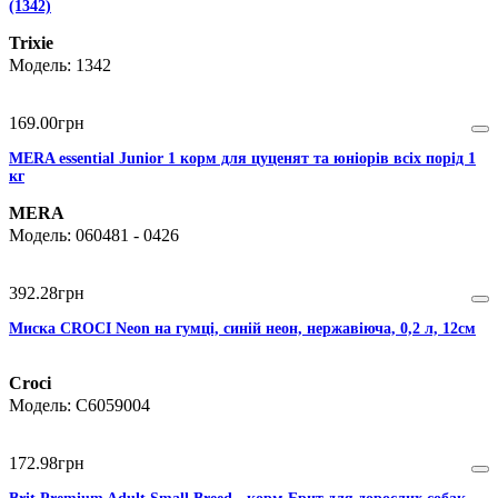
(1342)
Trixie
1342
169
.
00
грн
MERA essential Junior 1 корм для цуценят та юніорів всіх порід 1
кг
MERA
060481 - 0426
392
.
28
грн
Миска CROCI Neon на гумці, синій неон, нержавіюча, 0,2 л, 12см
Croci
C6059004
172
.
98
грн