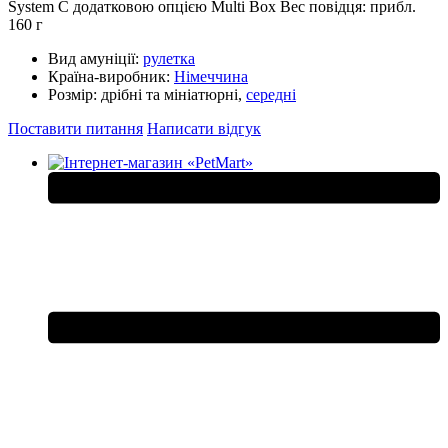
System C додатковою опцією Multi Box Bес повідця: прибл.
160 г
Вид амуніції:
рулетка
Країна-виробник:
Німеччина
Розмір:
дрібні та мініатюрні,
середні
Поставити питання
Написати відгук