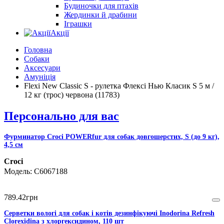
Будиночки для птахів
Жердинки й драбини
Іграшки
Акції
Головна
Собаки
Аксесуари
Амуніція
Flexi New Classic S - рулетка Флексі Нью Класик S 5 м /
12 кг (трос) червона (11783)
Персонально для вас
Фурминатор Croci POWERfur для собак довгошерстих, S (до 9 кг),
4,5 см
Croci
C6067188
789
.
42
грн
Серветки вологі для собак і котів дезинфікуючі Inodorina Refresh
Clorexidina з хлоргексидином, 110 шт