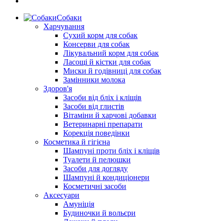
Собаки
Харчування
Сухий корм для собак
Консерви для собак
Лікувальний корм для собак
Ласощі й кістки для собак
Миски й годівниці для собак
Замінники молока
Здоров'я
Засоби від бліх і кліщів
Засоби від глистів
Вітаміни й харчові добавки
Ветеринарні препарати
Корекція поведінки
Косметика й гігієна
Шампуні проти бліх і кліщів
Туалети й пелюшки
Засоби для догляду
Шампуні й кондиціонери
Косметичні засоби
Аксесуари
Амуніція
Будиночки й вольєри