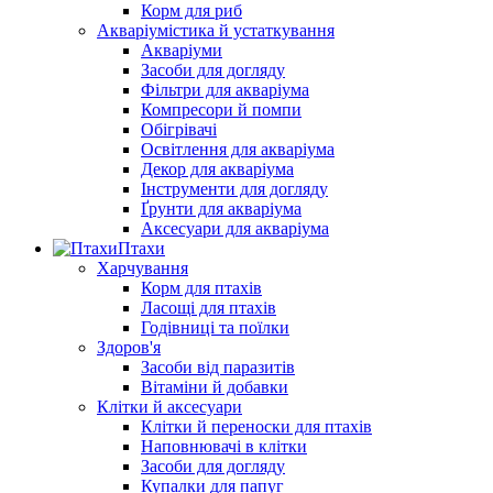
Корм для риб
Акваріумістика й устаткування
Акваріуми
Засоби для догляду
Фільтри для акваріума
Компресори й помпи
Обігрівачі
Освітлення для акваріума
Декор для акваріума
Інструменти для догляду
Ґрунти для акваріума
Аксесуари для акваріума
Птахи
Харчування
Корм для птахів
Ласощі для птахів
Годівниці та поїлки
Здоров'я
Засоби від паразитів
Вітаміни й добавки
Клітки й аксесуари
Клітки й переноски для птахів
Наповнювачі в клітки
Засоби для догляду
Купалки для папуг