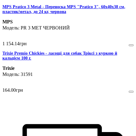
MPS Pratico 3 Metal - Переноска MPS "Pratico 3", 60х40х38 см,
пластик/метал, до 24 кг, червона
MPS
PR 3 MET ЧЕРВОНИЙ
1 154
.
14
грн
Trixie Premio Chickies - ласощі для собак Тріксі з куркою й
кальцієм 100 г.
Trixie
31591
164
.
00
грн