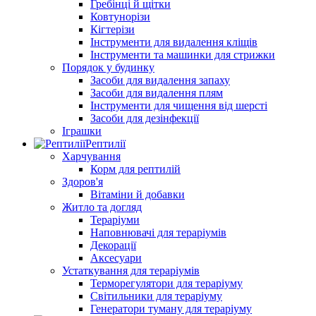
Гребінці й щітки
Ковтунорізи
Кігтерізи
Інструменти для видалення кліщів
Інструменти та машинки для стрижки
Порядок у будинку
Засоби для видалення запаху
Засоби для видалення плям
Інструменти для чищення від шерсті
Засоби для дезінфекції
Іграшки
Рептилії
Харчування
Корм для рептилій
Здоров'я
Вітаміни й добавки
Житло та догляд
Тераріуми
Наповнювачі для тераріумів
Декорації
Аксесуари
Устаткування для тераріумів
Терморегулятори для тераріуму
Світильники для тераріуму
Генератори туману для тераріуму