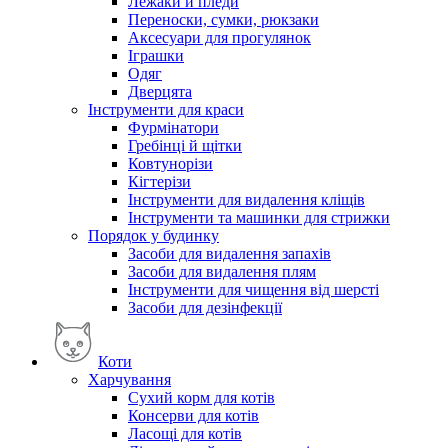
Лежаки й пледи
Переноски, сумки, рюкзаки
Аксесуари для прогулянок
Іграшки
Одяг
Дверцята
Інструменти для краси
Фурмінатори
Гребінці й щітки
Ковтунорізи
Кігтерізи
Інструменти для видалення кліщів
Інструменти та машинки для стрижки
Порядок у будинку
Засоби для видалення запахів
Засоби для видалення плям
Інструменти для чищення від шерсті
Засоби для дезінфекції
Коти
Харчування
Сухий корм для котів
Консерви для котів
Ласощі для котів