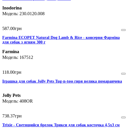
Inodorina
230.0120.008
587
.
00
грн
Farmina ECOPET Natural Dog Lamb & Rice - консерви Фарміна
для собак з ягням 300 г
Farmina
167512
118
.
00
грн
Іграшка для собак Jolly Pets Tug-n-toss гиря велика помаранчева
Jolly Pets
408OR
738
.
37
грн
Trixie - Cветящийся брелок Трикси для собак косточка 4,5х3 см