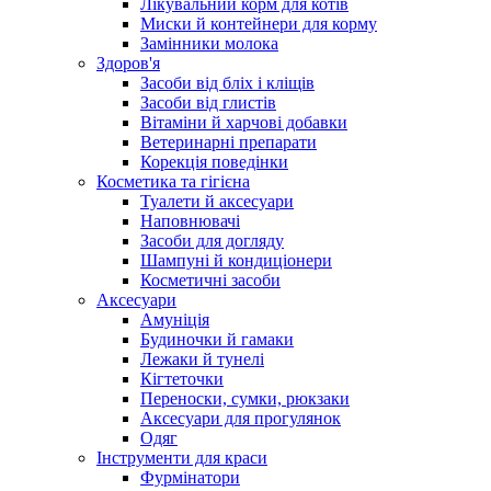
Лікувальний корм для котів
Миски й контейнери для корму
Замінники молока
Здоров'я
Засоби від бліх і кліщів
Засоби від глистів
Вітаміни й харчові добавки
Ветеринарні препарати
Корекція поведінки
Косметика та гігієна
Туалети й аксесуари
Наповнювачі
Засоби для догляду
Шампуні й кондиціонери
Косметичні засоби
Аксесуари
Амуніція
Будиночки й гамаки
Лежаки й тунелі
Кігтеточки
Переноски, сумки, рюкзаки
Аксесуари для прогулянок
Одяг
Інструменти для краси
Фурмінатори