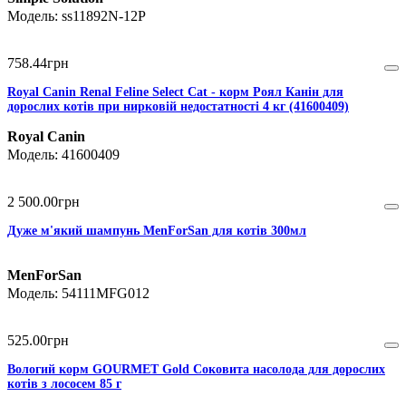
ss11892N-12P
758
.
44
грн
Royal Canin Renal Feline Select Cat - корм Роял Канін для
дорослих котів при нирковій недостатності 4 кг (41600409)
Royal Canin
41600409
2 500
.
00
грн
Дуже м'який шампунь MenForSan для котів 300мл
MenForSan
54111MFG012
525
.
00
грн
Вологий корм GOURMET Gold Соковита насолода для дорослих
котів з лососем 85 г