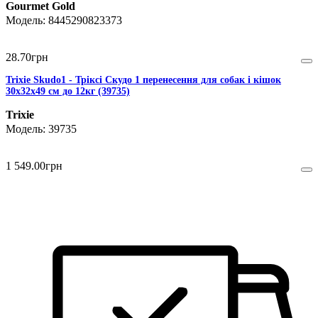
Gourmet Gold
8445290823373
28
.
70
грн
Trixie Skudo1 - Тріксі Скудо 1 перенесення для собак і кішок
30х32х49 см до 12кг (39735)
Trixie
39735
1 549
.
00
грн