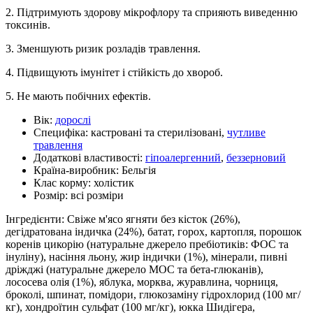
2. Підтримують здорову мікрофлору та сприяють виведенню
токсинів.
3. Зменшують ризик розладів травлення.
4. Підвищують імунітет і стійкість до хвороб.
5. Не мають побічних ефектів.
Вік:
дорослі
Специфіка:
кастровані та стерилізовані,
чутливе
травлення
Додаткові властивості:
гіпоалергенний
,
беззерновий
Країна-виробник:
Бельгія
Клас корму:
холістик
Розмір:
всі розміри
Інгредієнти: Свіже м'ясо ягняти без кісток (26%),
дегідратована індичка (24%), батат, горох, картопля, порошок
коренів цикорію (натуральне джерело пребіотиків: ФОС та
інуліну), насіння льону, жир індички (1%), мінерали, пивні
дріжджі (натуральне джерело МОС та бета-глюканів),
лососева олія (1%), яблука, морква, журавлина, чорниця,
броколі, шпинат, помідори, глюкозаміну гідрохлорид (100 мг/
кг), хондроїтин сульфат (100 мг/кг), юкка Шидігера,