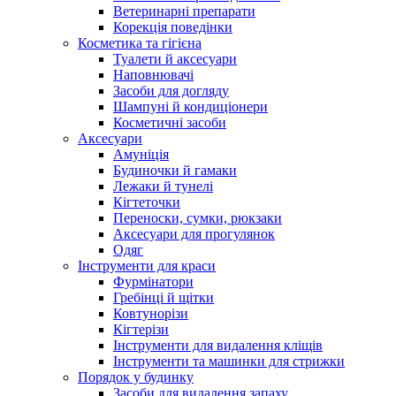
Ветеринарні препарати
Корекція поведінки
Косметика та гігієна
Туалети й аксесуари
Наповнювачі
Засоби для догляду
Шампуні й кондиціонери
Косметичні засоби
Аксесуари
Амуніція
Будиночки й гамаки
Лежаки й тунелі
Кігтеточки
Переноски, сумки, рюкзаки
Аксесуари для прогулянок
Одяг
Інструменти для краси
Фурмінатори
Гребінці й щітки
Ковтунорізи
Кігтерізи
Інструменти для видалення кліщів
Інструменти та машинки для стрижки
Порядок у будинку
Засоби для видалення запаху