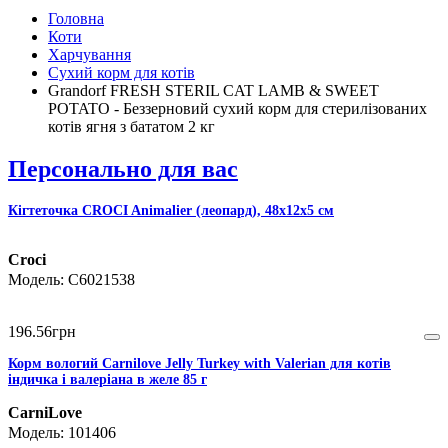
Головна
Коти
Харчування
Сухий корм для котів
Grandorf FRESH STERIL CAT LAMB & SWEET
POTATO - Беззерновий сухий корм для стерилізованих
котів ягня з бататом 2 кг
Персонально для вас
Кігтеточка CROCI Animalier (леопард), 48х12х5 см
Croci
C6021538
196
.
56
грн
Корм вологий Carnilove Jelly Turkey with Valerian для котів
індичка і валеріана в желе 85 г
CarniLove
101406