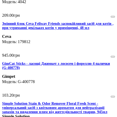
4042
209
.
00
грн
Змінний блок Ceva Feliway Friends заспокійливий засіб для котів ,
при утриманні декількох котів у приміщенні, 48 мл
Ceva
179812
945
.
00
грн
GimCat Sticks - ласощі Джимкет з лососем і фореллю 4 палички
(G-400778)
Gimpet
G-400778
103
.
20
грн
Simple Solution Stain & Odor Remover Floral Fresh Scent -
універсальний засіб з квітковим ароматом для нейтралізації
запахів та видалення плям від життєдіяльності тварин, 945мл
Simple Solution