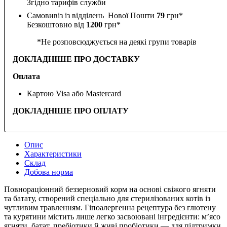
Згідно тарифів служби
Самовивіз із відділень Нової Пошти
79
грн*
Безкоштовно від
1200
грн*
*Не розповсюджується на деякі групи товарів
ДОКЛАДНІШЕ ПРО ДОСТАВКУ
Оплата
Картою Visa або Mastercard
ДОКЛАДНІШЕ ПРО ОПЛАТУ
Опис
Характеристики
Склад
Добова норма
Повнораціонний беззерновий корм на основі свіжого ягняти
та батату, створений спеціально для стерилізованих котів із
чутливим травленням. Гіпоалергенна рецептура без глютену
та курятини містить лише легко засвоювані інгредієнти: м’ясо
ягняти, батат, пребіотики й живі пробіотики — для підтримки