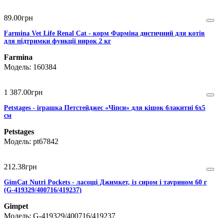
89
.
00
грн
Farmina Vet Life Renal Cat - корм Фарміна диєтичний для котів
для підтримки функції нирок 2 кг
Farmina
160384
1 387
.
00
грн
Petstages - іграшка Петстейджес «Чіпси» для кішок блакитні 6х5
см
Petstages
pt67842
212
.
38
грн
GimCat Nutri Pockets - ласощі Джимкет, із сиром і таурином 60 г
(G-419329/400716/419237)
Gimpet
G-419329/400716/419237