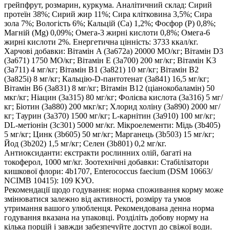
грейпфрут, розмарин, куркума. Аналітичний склад: Сирий
протеїн 38%; Сирий жир 11%; Сира клітковина 3,5%; Сира
зола 7%; Вологість 6%; Кальцій (Ca) 1,2%; Фосфор (P) 0,8%;
Магній (Mg) 0,09%; Омега-3 жирні кислоти 0,8%; Омега-6
жирні кислоти 2%. Енергетична цінність: 3733 ккал/кг.
Харчові добавки: Вітамін A (3a672a) 20000 МО/кг; Вітамін D3
(3a671) 1750 МО/кг; Вітамін E (3a700) 200 мг/кг; Вітамін K3
(3a711) 4 мг/кг; Вітамін B1 (3a821) 10 мг/кг; Вітамін B2
(3a825i) 8 мг/кг; Кальцію-D-пантотенат (3a841) 16,5 мг/кг;
Вітамін B6 (3a831) 8 мг/кг; Вітамін B12 (ціанокобаламін) 50
мкг/кг; Ніацин (3a315) 80 мг/кг; Фолієва кислота (3a316) 5 мг/
кг; Біотин (3a880) 200 мкг/кг; Хлорид холіну (3a890) 2000 мг/
кг; Таурин (3a370) 1500 мг/кг; L-карнітин (3a910) 100 мг/кг;
DL-метіонін (3c301) 5000 мг/кг. Мікроелементи: Мідь (3b405)
5 мг/кг; Цинк (3b605) 50 мг/кг; Марганець (3b503) 15 мг/кг;
Йод (3b202) 1,5 мг/кг; Селен (3b801) 0,2 мг/кг.
Антиоксиданти: екстракти рослинних олій, багаті на
токоферол, 1000 мг/кг. Зоотехнічні добавки: Стабілізатори
кишкової флори: 4b1707, Enterococcus faecium (DSM 10663/
NCIMB 10415): 109 КУО.
Рекомендації щодо годування: норма споживання корму може
змінюватися залежно від активності, розміру та умов
утримання вашого улюбленця. Рекомендована денна норма
годування вказана на упаковці. Розділіть добову норму на
кілька порцій і завжди забезпечуйте доступ до свіжої води.