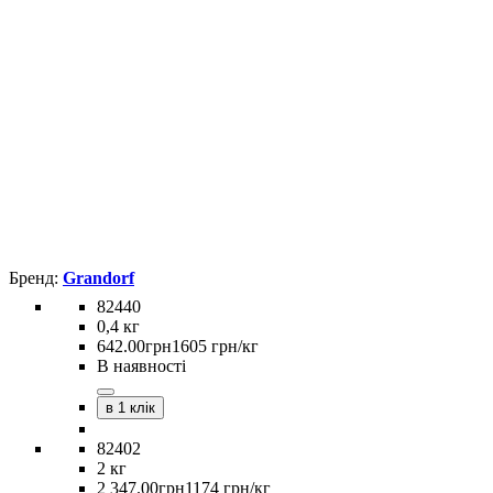
Grandorf
82440
0,4 кг
642
.
00
грн
1605 грн/кг
В наявності
в 1 клік
82402
2 кг
2 347
.
00
грн
1174 грн/кг