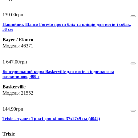
139
.
00
грн
Нашийник Elanco Foresto проти бліх та кліщів для котів і собак,
38 см
Bayer / Elanco
46371
1 647
.
00
грн
Консервований корм Baskerville для котів з індичкою та
яловичиною, 400 г
Baskerville
21552
144
.
90
грн
Trixie - туалет Тріксі для кішок 37х27х9 см (4042)
Trixie