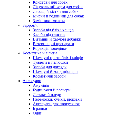
Консерви для собак
Лікувальний корм для собак
Ласощі й кістки для собак
Миски й годівниці для собак
Замінники молока
Здоров'я
Засоби від бліх і кліщів
Засоби від глистів
Вітаміни й харчові добавки
Ветеринарні препарати
Корекція поведінки
Косметика й гігієна
Шампуні проти бліх і кліщів
Туалети й пелюшки
Засоби для догляду
Шампуні й кондиціонери
Косметичні засоби
Аксесуари
Амуніція
Будиночки й вольєри
Лежаки й пледи
Переноски, сумки, рюкзаки
Аксесуари для прогулянок
Іграшки
Одяг