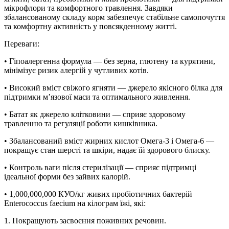
мікрофлори та комфортного травлення. Завдяки
збалансованому складу корм забезпечує стабільне самопочуття
та комфортну активність у повсякденному житті.
Переваги:
• Гіпоалергенна формула — без зерна, глютену та курятини,
мінімізує ризик алергій у чутливих котів.
• Високий вміст свіжого ягняти — джерело якісного білка для
підтримки м’язової маси та оптимального живлення.
• Батат як джерело клітковини — сприяє здоровому
травленню та регуляції роботи кишківника.
• Збалансований вміст жирних кислот Омега-3 і Омега-6 —
покращує стан шерсті та шкіри, надає їй здорового блиску.
• Контроль ваги після стерилізації — сприяє підтримці
ідеальної форми без зайвих калорій.
• 1,000,000,000 КУО/кг живих пробіотичних бактерій
Enterococcus faecium на кілограм їжі, які:
1. Покращують засвоєння поживних речовин.