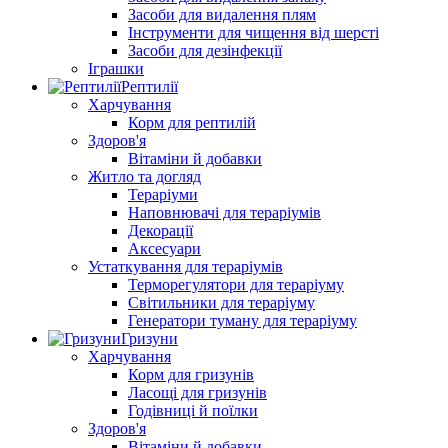
Засоби для видалення плям
Інструменти для чищення від шерсті
Засоби для дезінфекції
Іграшки
Рептилії
Харчування
Корм для рептилій
Здоров'я
Вітаміни й добавки
Житло та догляд
Тераріуми
Наповнювачі для тераріумів
Декорації
Аксесуари
Устаткування для тераріумів
Терморегулятори для тераріуму
Світильники для тераріуму
Генератори туману для тераріуму
Гризуни
Харчування
Корм для гризунів
Ласощі для гризунів
Годівниці й поїлки
Здоров'я
Вітаміни й добавки