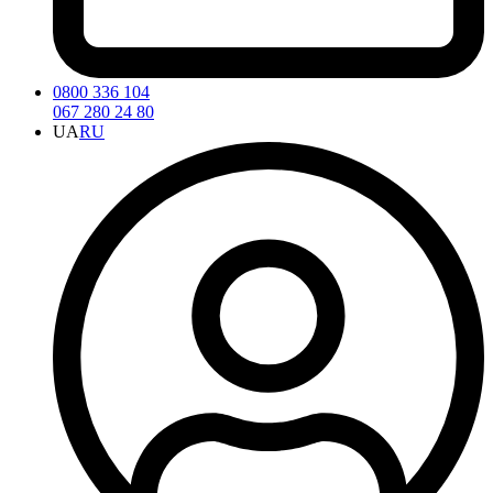
0800 336 104
067 280 24 80
UA
RU