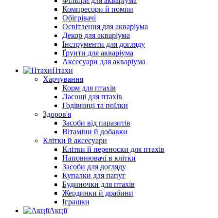
Фільтри для акваріума
Компресори й помпи
Обігрівачі
Освітлення для акваріума
Декор для акваріума
Інструменти для догляду
Ґрунти для акваріума
Аксесуари для акваріума
Птахи
Харчування
Корм для птахів
Ласощі для птахів
Годівниці та поїлки
Здоров'я
Засоби від паразитів
Вітаміни й добавки
Клітки й аксесуари
Клітки й переноски для птахів
Наповнювачі в клітки
Засоби для догляду
Купалки для папуг
Будиночки для птахів
Жердинки й драбини
Іграшки
Акції