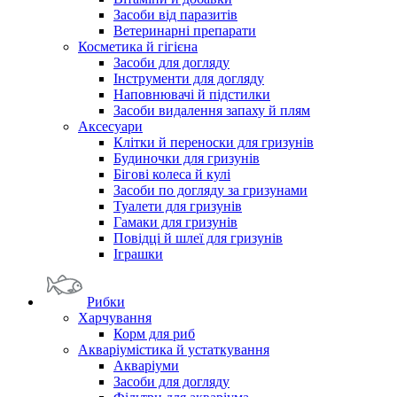
Засоби від паразитів
Ветеринарні препарати
Косметика й гігієна
Засоби для догляду
Інструменти для догляду
Наповнювачі й підстилки
Засоби видалення запаху й плям
Аксесуари
Клітки й переноски для гризунів
Будиночки для гризунів
Бігові колеса й кулі
Засоби по догляду за гризунами
Туалети для гризунів
Гамаки для гризунів
Повідці й шлеї для гризунів
Іграшки
Рибки
Харчування
Корм для риб
Акваріумістика й устаткування
Акваріуми
Засоби для догляду