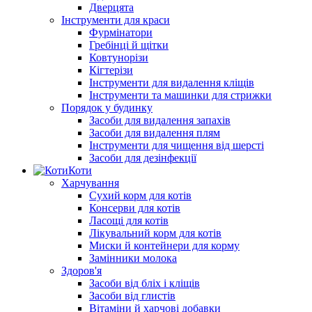
Дверцята
Інструменти для краси
Фурмінатори
Гребінці й щітки
Ковтунорізи
Кігтерізи
Інструменти для видалення кліщів
Інструменти та машинки для стрижки
Порядок у будинку
Засоби для видалення запахів
Засоби для видалення плям
Інструменти для чищення від шерсті
Засоби для дезінфекції
Коти
Харчування
Сухий корм для котів
Консерви для котів
Ласощі для котів
Лікувальний корм для котів
Миски й контейнери для корму
Замінники молока
Здоров'я
Засоби від бліх і кліщів
Засоби від глистів
Вітаміни й харчові добавки