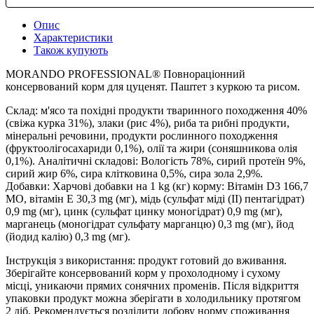
Опис
Характеристики
Також купують
MORANDO PROFESSIONAL® Повнораціонний
консервований корм для цуценят. Паштет з куркою та рисом.
Склад: м'ясо та похідні продукти тваринного походження 40%
(свіжа курка 31%), злаки (рис 4%), риба та рибні продукти,
мінеральні речовини, продукти рослинного походження
(фруктоолігосахариди 0,1%), олії та жири (соняшникова олія
0,1%). Аналітичні складові: Вологість 78%, сирий протеїн 9%,
сирий жир 6%, сира клітковина 0,5%, сира зола 2,9%.
Добавки: Харчові добавки на 1 kg (кг) корму: Вітамін D3 166,7
МО, вітамін E 30,3 mg (мг), мідь (сульфат міді (II) пентагідрат)
0,9 mg (мг), цинк (сульфат цинку моногідрат) 0,9 mg (мг),
марганець (моногідрат сульфату марганцю) 0,3 mg (мг), йод
(йодид калію) 0,3 mg (мг).
Інструкція з використання: продукт готовий до вживання.
Зберігайте консервований корм у прохолодному і сухому
місці, уникаючи прямих сонячних променів. Після відкриття
упаковки продукт можна зберігати в холодильнику протягом
2 діб. Рекомендується розділити добову норму споживання