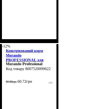
-12%
Консервований корм
Morando
PROFESSIONAL для
Morando Professional
дорослих собак,
8007520099622
шматочки з яловичиною,
405 г
60
.
72
грн
69
.
00
грн