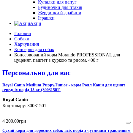
Купалки для папуг
Будиночки для птахів
Жердинки й драбини
Іграшки
Акції
Головна
Собаки
Харчування
Консерви для собак
Консервований корм Morando PROFESSIONAL для
цуценят, паштет з куркою та рисом, 400 г
Персонально для вас
Royal Canin Medium Puppy/Junior - корм Роял Канін для щенят
середніх порід 15 кг (30031501)
Royal Canin
30031501
4 200
.
00
грн
Сухий корм для дорослих собак всіх порід з чутливим травленням