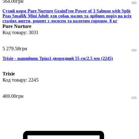
564
.
00
грн
Сухий корм Pure Nurture GrainFree Power of 3 Salmon with Split
Peas Small& Mini Adult для собак малих та дрібних порід на всіх
стадіях життя, рецепт з лососем та колотим горохом, 8 кг
Pure Nurture
3031
5 279
.
58
грн
Trixie - нашийник Тріксі дворядний 55 см/2.5 мм (2245)
Trixie
2245
469
.
00
грн