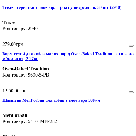
Trixie - серветки з алое віра Тріксі універсальні, 30 шт (2940)
Trixie
2940
279
.
00
грн
Корм сухий для собак малих порід Oven-Baked Tradition, зі свіжого
м’яса ягня, 2,27кг
Oven-Baked Tradition
9690-5-PB
1 950
.
00
грн
Шампунь MenForSan для собак з алое вера 300мл
MenForSan
54101MFP282