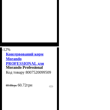
-12%
Консервований корм
Morando
PROFESSIONAL для
Morando Professional
дорослих собак,
8007520099509
шматочки з ягнятиною та
рисом, 405 г
60
.
72
грн
69
.
00
грн