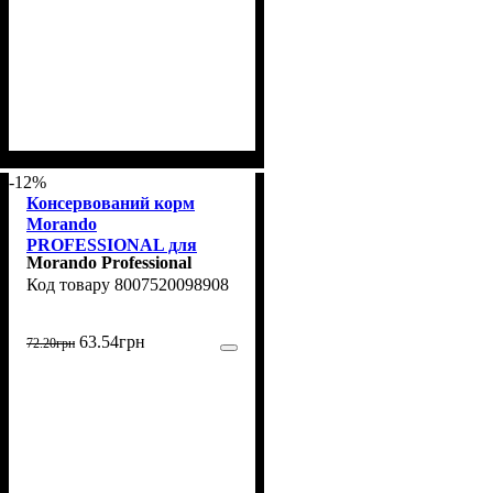
-12%
Консервований корм
Morando
PROFESSIONAL для
Morando Professional
дорослих собак, паштет з
8007520098908
телятиною, 400 г
63
.
54
грн
72
.
20
грн