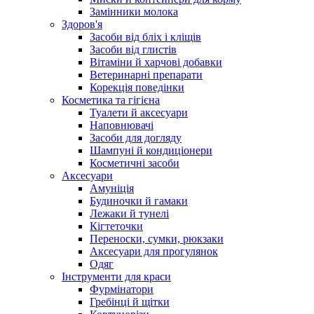
Замінники молока
Здоров'я
Засоби від бліх і кліщів
Засоби від глистів
Вітаміни й харчові добавки
Ветеринарні препарати
Корекція поведінки
Косметика та гігієна
Туалети й аксесуари
Наповнювачі
Засоби для догляду
Шампуні й кондиціонери
Косметичні засоби
Аксесуари
Амуніція
Будиночки й гамаки
Лежаки й тунелі
Кігтеточки
Переноски, сумки, рюкзаки
Аксесуари для прогулянок
Одяг
Інструменти для краси
Фурмінатори
Гребінці й щітки