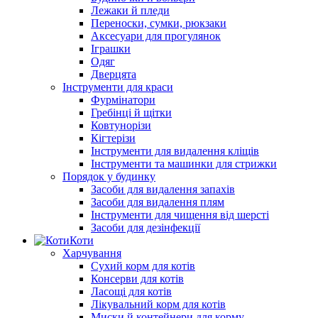
Лежаки й пледи
Переноски, сумки, рюкзаки
Аксесуари для прогулянок
Іграшки
Одяг
Дверцята
Інструменти для краси
Фурмінатори
Гребінці й щітки
Ковтунорізи
Кігтерізи
Інструменти для видалення кліщів
Інструменти та машинки для стрижки
Порядок у будинку
Засоби для видалення запахів
Засоби для видалення плям
Інструменти для чищення від шерсті
Засоби для дезінфекції
Коти
Харчування
Сухий корм для котів
Консерви для котів
Ласощі для котів
Лікувальний корм для котів
Миски й контейнери для корму