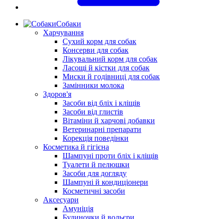
Собаки
Харчування
Сухий корм для собак
Консерви для собак
Лікувальний корм для собак
Ласощі й кістки для собак
Миски й годівниці для собак
Замінники молока
Здоров'я
Засоби від бліх і кліщів
Засоби від глистів
Вітаміни й харчові добавки
Ветеринарні препарати
Корекція поведінки
Косметика й гігієна
Шампуні проти бліх і кліщів
Туалети й пелюшки
Засоби для догляду
Шампуні й кондиціонери
Косметичні засоби
Аксесуари
Амуніція
Будиночки й вольєри