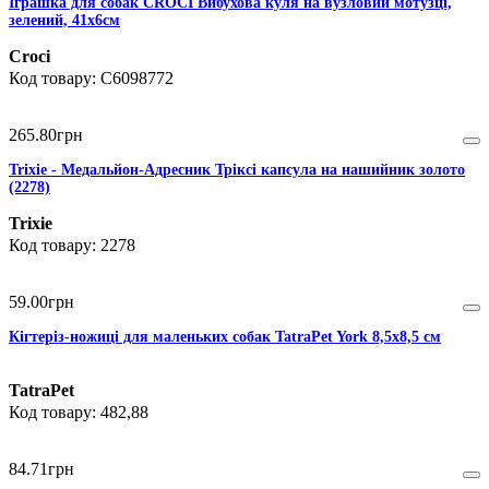
Іграшка для собак CROCI Вибухова куля на вузловий мотузці,
зелений, 41х6см
Croci
C6098772
265
.
80
грн
Trixie - Медальйон-Адресник Тріксі капсула на нашийник золото
(2278)
Trixie
2278
59
.
00
грн
Кігтеріз-ножиці для маленьких собак TatraPet York 8,5х8,5 cм
TatraPet
482,88
84
.
71
грн