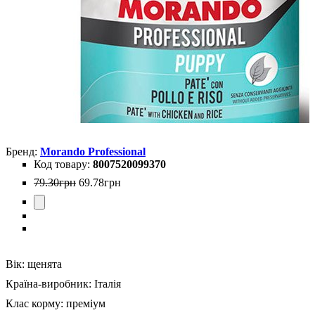
Morando Professional
8007520099370
79
.
30
грн
69
.
78
грн
Вік:
щенята
Країна-виробник:
Італія
Клас корму:
преміум