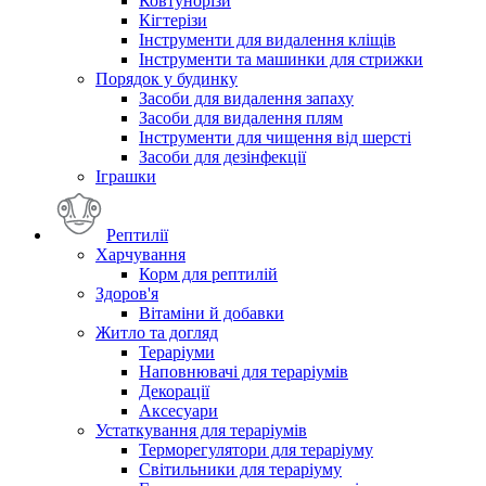
Ковтунорізи
Кігтерізи
Інструменти для видалення кліщів
Інструменти та машинки для стрижки
Порядок у будинку
Засоби для видалення запаху
Засоби для видалення плям
Інструменти для чищення від шерсті
Засоби для дезінфекції
Іграшки
Рептилії
Харчування
Корм для рептилій
Здоров'я
Вітаміни й добавки
Житло та догляд
Тераріуми
Наповнювачі для тераріумів
Декорації
Аксесуари
Устаткування для тераріумів
Терморегулятори для тераріуму
Світильники для тераріуму