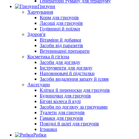
Генератори туману для тераріуму
Гризуни
Харчування
Корм для гризунів
Ласощі для гризунів
Годівниці й поїлки
Здоров'я
Вітаміни й добавки
Засоби від паразитів
Ветеринарні препарати
Косметика й гігієна
Засоби для догляду
Інструменти для догляду
Наповнювачі й підстилки
Засоби видалення запаху й плям
Аксесуари
Клітки й переноски для гризунів
Будиночки для гризунів
Бігові колеса й кулі
Засоби по догляду за гризунами
Туалети для гризунів
Гамаки для гризунів
Повідці й шлеї для гризунів
Іграшки
Рибки