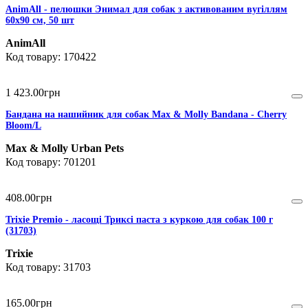
AnimAll - пелюшки Энимал для собак з активованим вугіллям
60х90 см, 50 шт
AnimAll
170422
1 423
.
00
грн
Бандана на нашийник для собак Max & Molly Bandana - Cherry
Bloom/L
Max & Molly Urban Pets
701201
408
.
00
грн
Trixie Premio - ласощі Триксі паста з куркою для собак 100 г
(31703)
Trixie
31703
165
.
00
грн