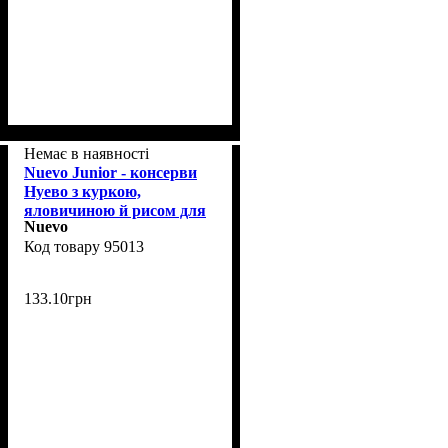
Немає в наявності
Nuevo Junior - консерви
Нуево з куркою,
яловичиною й рисом для
Nuevo
щенят 400 г (95013)
95013
133
.
10
грн