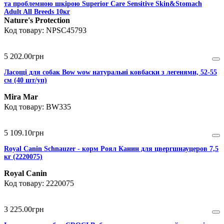
та проблемною шкірою Superior Care Sensitive Skin&Stomach
Adult All Breeds 10кг
Nature's Protection
NPSC45793
5 202
.
00
грн
Ласощі для собак Bow wow натуральні ковбаски з легенями, 52-55
см (40 шт/уп)
Mira Mar
BW335
5 109
.
10
грн
Royal Canin Schnauzer - корм Роял Канин для цвергшнауцеров 7,5
кг (2220075)
Royal Canin
2220075
3 225
.
00
грн