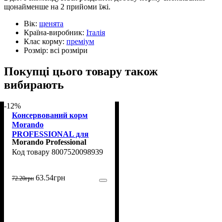
щонайменше на 2 прийоми їжі.
Вік:
щенята
Країна-виробник:
Італія
Клас корму:
преміум
Розмір:
всі розміри
Покупці цього товару також
вибирають
-12%
Консервований корм
Morando
PROFESSIONAL для
Morando Professional
дорослих собак, паштет з
8007520098939
качкою, 400 г
63
.
54
грн
72
.
20
грн