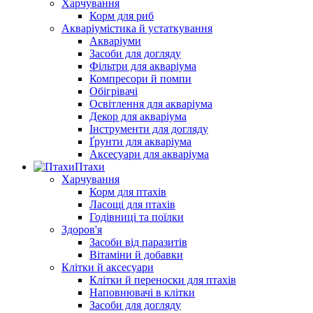
Харчування
Корм для риб
Акваріумістика й устаткування
Акваріуми
Засоби для догляду
Фільтри для акваріума
Компресори й помпи
Обігрівачі
Освітлення для акваріума
Декор для акваріума
Інструменти для догляду
Ґрунти для акваріума
Аксесуари для акваріума
Птахи
Харчування
Корм для птахів
Ласощі для птахів
Годівниці та поїлки
Здоров'я
Засоби від паразитів
Вітаміни й добавки
Клітки й аксесуари
Клітки й переноски для птахів
Наповнювачі в клітки
Засоби для догляду