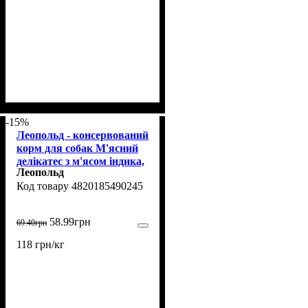
-15%
Леопольд - консервований
корм для собак М'ясний
делікатес з м'ясом індика,
Леопольд
500 г
4820185490245
58
.
99
грн
69
.
40
грн
118 грн/кг