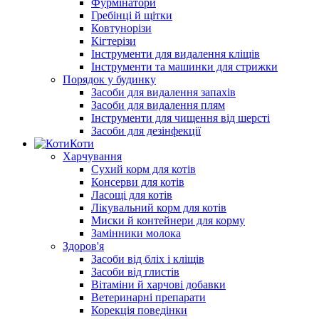
Фурмінатори
Гребінці й щітки
Ковтунорізи
Кігтерізи
Інструменти для видалення кліщів
Інструменти та машинки для стрижки
Порядок у будинку
Засоби для видалення запахів
Засоби для видалення плям
Інструменти для чищення від шерсті
Засоби для дезінфекції
Коти
Харчування
Сухий корм для котів
Консерви для котів
Ласощі для котів
Лікувальний корм для котів
Миски й контейнери для корму
Замінники молока
Здоров'я
Засоби від бліх і кліщів
Засоби від глистів
Вітаміни й харчові добавки
Ветеринарні препарати
Корекція поведінки