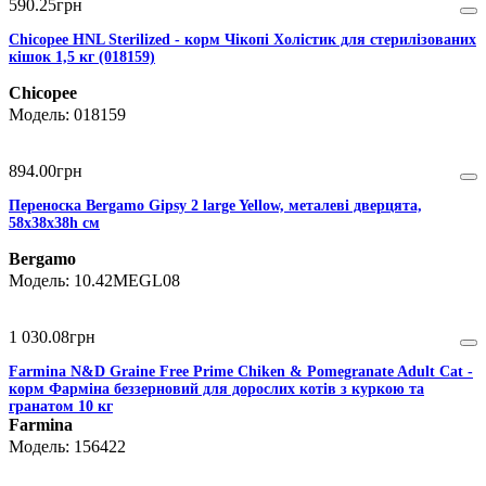
590
.
25
грн
Chicopee HNL Sterilized - корм Чікопі Холістик для стерилізованих
кішок 1,5 кг (018159)
Chicopee
018159
894
.
00
грн
Переноска Bergamo Gipsy 2 large Yellow, металеві дверцята,
58х38х38h см
Bergamo
10.42MEGL08
1 030
.
08
грн
Farmina N&D Graine Free Prime Chiken & Pomegranate Adult Cat -
корм Фарміна беззерновий для дорослих котів з куркою та
гранатом 10 кг
Farmina
156422