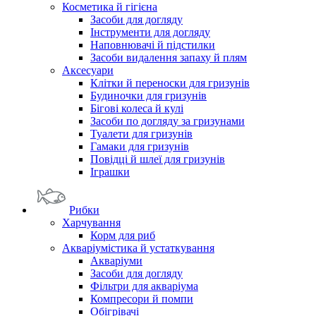
Косметика й гігієна
Засоби для догляду
Інструменти для догляду
Наповнювачі й підстилки
Засоби видалення запаху й плям
Аксесуари
Клітки й переноски для гризунів
Будиночки для гризунів
Бігові колеса й кулі
Засоби по догляду за гризунами
Туалети для гризунів
Гамаки для гризунів
Повідці й шлеї для гризунів
Іграшки
Рибки
Харчування
Корм для риб
Акваріумістика й устаткування
Акваріуми
Засоби для догляду
Фільтри для акваріума
Компресори й помпи
Обігрівачі