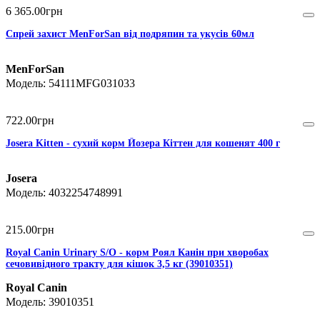
6 365
.
00
грн
Спрей захист MenForSan від подряпин та укусів 60мл
MenForSan
54111MFG031033
722
.
00
грн
Josera Kitten - сухий корм Йозера Кіттен для кошенят 400 г
Josera
4032254748991
215
.
00
грн
Royal Canin Urinary S/O - корм Роял Канін при хворобах
сечовивідного тракту для кішок 3,5 кг (39010351)
Royal Canin
39010351