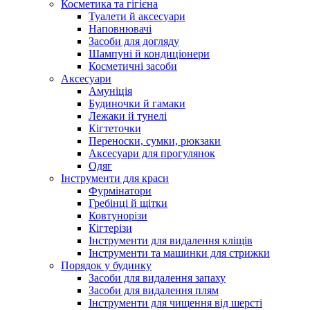
Косметика та гігієна
Туалети й аксесуари
Наповнювачі
Засоби для догляду
Шампуні й кондиціонери
Косметичні засоби
Аксесуари
Амуніція
Будиночки й гамаки
Лежаки й тунелі
Кігтеточки
Переноски, сумки, рюкзаки
Аксесуари для прогулянок
Одяг
Інструменти для краси
Фурмінатори
Гребінці й щітки
Ковтунорізи
Кігтерізи
Інструменти для видалення кліщів
Інструменти та машинки для стрижки
Порядок у будинку
Засоби для видалення запаху
Засоби для видалення плям
Інструменти для чищення від шерсті