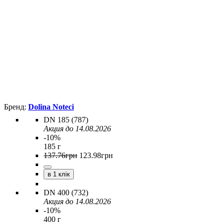
Dolina Noteci
DN 185 (787)
Акция до 14.08.2026
-10%
185 г
137
.
76
грн
123
.
98
грн
в 1 клік
DN 400 (732)
Акция до 14.08.2026
-10%
400 г