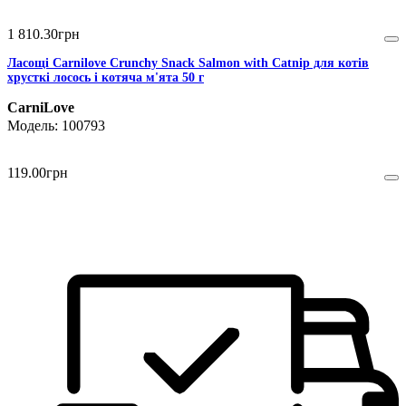
1 810
.
30
грн
Ласощі Carnilove Crunchy Snack Salmon with Catnip для котів
хрусткі лосось і котяча м'ята 50 г
CarniLove
100793
119
.
00
грн