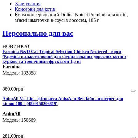
Харчування
Консерви для котів
Корм консервований Dolina Noteci Premium для котів,
м'ясні шматочки в соусі з лососем, 185 г
Персонально для вас
НОВИНКА!
Farmina N&D Cat Tropical Selection Chicken Neutered - корм
Фарміна низькозерновий для стерилізованих дорослих котів з
куркою та тропічними фруктами 1,5 кг
Farmina
183858
889
.
00
грн
AnimAll Vet Lin - фітопаста АнімАлл ВетЛайн антистрес для
кішок 100 г (4820150206819)
AnimAll
150669
281
.
00
грн