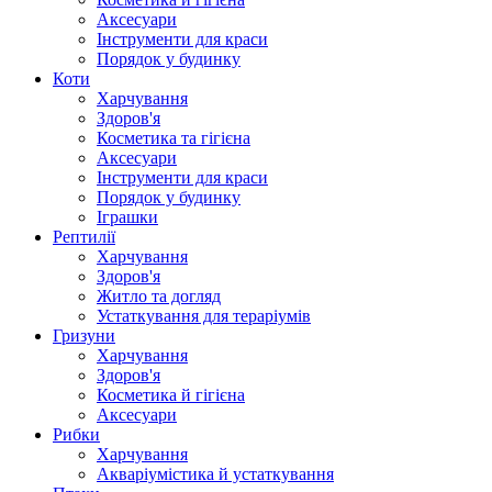
Аксесуари
Інструменти для краси
Порядок у будинку
Коти
Харчування
Здоров'я
Косметика та гігієна
Аксесуари
Інструменти для краси
Порядок у будинку
Іграшки
Рептилії
Харчування
Здоров'я
Житло та догляд
Устаткування для тераріумів
Гризуни
Харчування
Здоров'я
Косметика й гігієна
Аксесуари
Рибки
Харчування
Акваріумістика й устаткування