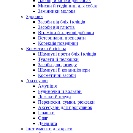
Ласощі й кістки для собак
Миски й годівниці для собак
Замінники молока
Здоров'я
Засоби від бліх і кліщів
Засоби від глистів
Вітаміни й харчові добавки
Ветеринарні препарати
Корекція поведінки
Косметика й гігієна
Шампуні проти бліх і кліщів
Туалети й пелюшки
Засоби для догляду
Шампуні й кондиціонери
Косметичні засоби
Аксесуари
Амуніція
Будиночки й вольєри
Лежаки й пледи
Переноски, сумки, рюкзаки
Аксесуари для прогулянок
Іграшки
Одяг
Дверцята
Інструменти для краси