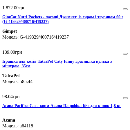
1 872
.
00
грн
GimCat Nutri Pockets - ласощі Джимкет, із сиром і таурином 60 г
(G-419329/400716/419237)
Gimpet
G-419329/400716/419237
139
.
00
грн
Іграшка для котів TatraPet Caty funny дразнилка кулька з
мішурою, 35см
TatraPet
585,44
98
.
04
грн
Acana Pacifica Cat - корм Акана Пацифіка Кет для кішок 1,8 кг
Acana
a64118