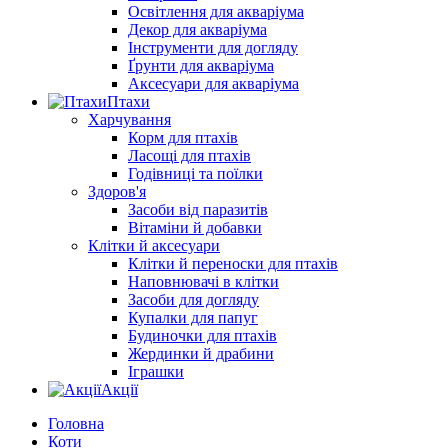
Освітлення для акваріума
Декор для акваріума
Інструменти для догляду
Ґрунти для акваріума
Аксесуари для акваріума
Птахи
Харчування
Корм для птахів
Ласощі для птахів
Годівниці та поїлки
Здоров'я
Засоби від паразитів
Вітаміни й добавки
Клітки й аксесуари
Клітки й переноски для птахів
Наповнювачі в клітки
Засоби для догляду
Купалки для папуг
Будиночки для птахів
Жердинки й драбини
Іграшки
Акції
Головна
Коти