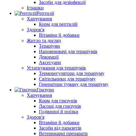
Засоби для дезінфекції
Іграшки
Рептилії
Харчування
Корм для рептилій
Здоров'я
Вітаміни й добавки
Житло та догляд
Тераріуми
Наповнювачі для тераріумів
Декорації
Аксесуари
Устаткування для тераріумів
Терморегулятори для тераріуму
Світильники для тераріуму
Генератори туману для тераріуму
Гризуни
Харчування
Корм для гризунів
Ласощі для гризунів
Годівниці й поїлки
Здоров'я
Вітаміни й добавки
Засоби від паразитів
Ветеринарні препарати