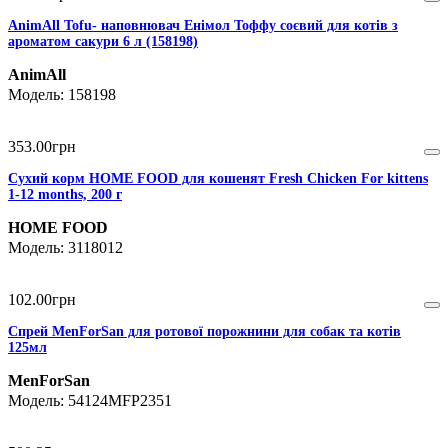
AnimAll Тоfu- наповнювач Енімол Тоффу соєвий для котів з
ароматом сакури 6 л (158198)
AnimAll
158198
353
.
00
грн
Сухий корм HOME FOOD для кошенят Fresh Chicken For kittens
1-12 months, 200 г
HOME FOOD
3118012
102
.
00
грн
Спрей MenForSan для ротової порожнини для собак та котів
125мл
MenForSan
54124MFP2351