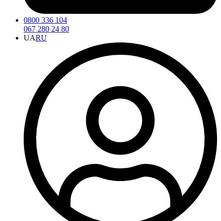
0800 336 104
067 280 24 80
UA
RU