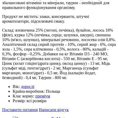
збалансовані вітаміни та мінерали, таурин - необхідний для
правильного функціонування організму.
Продукт не містить: злаки, консерванти, штучні
ароматизатори, підсилювачі смаку.
Склад: яловичина 25% (легені, печінка), бульйон, лосось 18%
(філе), курка 12% (печінка, серце, шлунки, шкури), свинина
10% (м'ясо, шлунки), мінеральні речовини, лососева олія 0,8%.
Аналітичний склад сирий протеїн - 10%, сирий жир - 6%, сира
зола - 1,5%, сира клітковина - 0,5%, волога - 80%, кальцій -
0,3%, фосфор - 0,25%. Добавки на кг Вітамін D3 - 240 МО,
Вітамін С (аскорбінова кислота) - 550 мг, Вітамін Е - 95 мг,
Цинк (хелат гліцінгідрата цинку, оксид цинку) - 13 мг, Мідь
(сульфат міді, пентагідрат) - 2 мг, Марганець (сульфат
марганцю, моногідрат) - 0,5 мг, Йод (кальцію йодат,
безводний) - 0,4 мг, Таурин - 800 мг.
Вік:
дорослі
Країна-виробник:
Польща
Клас корму:
преміум
Розмір:
всі розміри
Поставити питання
Написати відгук