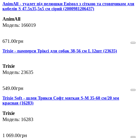
AnimAll - туалет під пелюшки Енімол з сіткою та стовпчиком для
кобелів S 47.5х35,5х5 cм сірий (2000981206437)
AnimAll
166019
671
.
00
грн
Trixie - памперси Тріксі для собак 38-56 см L 12шт (23635)
Trixie
23635
549
.
00
грн
Trixie Soft - шлея Трикси Софт мягкая S-M 35-60 см/20 мм
красная (16283)
Trixie
16283
1 069
.
00
грн