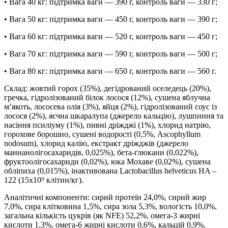
• Вага 40 кг: підтримка ваги — 390 г, контроль ваги — 330 г;
• Вага 50 кг: підтримка ваги — 450 г, контроль ваги — 390 г;
• Вага 60 кг: підтримка ваги — 520 г, контроль ваги — 450 г;
• Вага 70 кг: підтримка ваги — 590 г, контроль ваги — 500 г;
• Вага 80 кг: підтримка ваги — 650 г, контроль ваги — 560 г.
Склад: жовтий горох (35%), дегідрований оселедець (20%),
гречка, гідролізований білок лосося (12%), сушена яблучна
м’якоть, лососева олія (3%), яйця (2%), гідролізований соус із
лосося (2%), яєчна шкаралупа (джерело кальцію), лушпиння та
насіння псиліуму (1%), пивні дріжджі (1%), хлорид натрію,
горохове борошно, сушені водорості (0,5%, Ascophyllum
nodosum), хлорид калію, екстракт дріжджів (джерело
маннанолігосахаридів, 0,025%), бета-глюкани (0,022%),
фруктоолігосахариди (0,02%), юка Мохаве (0,02%), сушена
обліпиха (0,015%), інактивована Lactobacillus helveticus HA –
122 (15x10⁹ клітин/кг).
Аналітичні компоненти: сирий протеїн 24,0%, сирий жир
7,0%, сира клітковина 1,5%, сира зола 5,3%, вологість 10,0%,
загальна кількість цукрів (як NFE) 52,2%, омега-3 жирні
кислоти 1,3%, омега-6 жирні кислоти 0,6%, кальцій 0,9%,