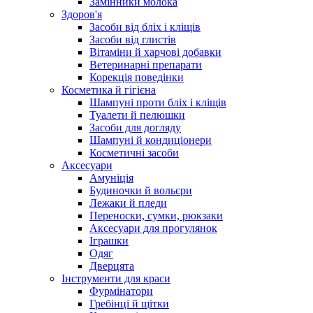
Замінники молока
Здоров'я
Засоби від бліх і кліщів
Засоби від глистів
Вітаміни й харчові добавки
Ветеринарні препарати
Корекція поведінки
Косметика й гігієна
Шампуні проти бліх і кліщів
Туалети й пелюшки
Засоби для догляду
Шампуні й кондиціонери
Косметичні засоби
Аксесуари
Амуніція
Будиночки й вольєри
Лежаки й пледи
Переноски, сумки, рюкзаки
Аксесуари для прогулянок
Іграшки
Одяг
Дверцята
Інструменти для краси
Фурмінатори
Гребінці й щітки