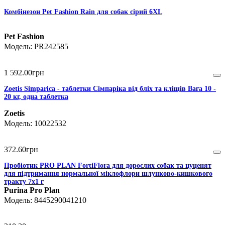
Комбінезон Pet Fashion Rain для собак сірий 6XL
Pet Fashion
PR242585
1 592
.
00
грн
Zoetis Simparica - таблетки Сімпаріка від бліх та кліщів Вага 10 -
20 кг, одна таблетка
Zoetis
10022532
372
.
60
грн
Пробіотик PRO PLAN FortiFlora для дорослих собак та цуценят
для підтримання нормальної міклофлори шлунково-кишкового
тракту 7х1 г
Purina Pro Plan
8445290041210