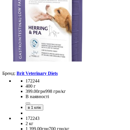
Brit Veterinary Diets
172244
400 г
399
.
00
грн
998 грн/кг
В наявності
в 1 клік
172243
2 кг
1 399
.
00
грн
700 грн/кг