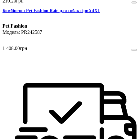
210
.
20
грн
Комбінезон Pet Fashion Rain для собак сірий 4XL
Pet Fashion
PR242587
1 408
.
00
грн