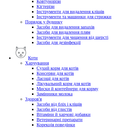
Ковтунорізи
Кігтерізи
Інструменти для видалення кліщів
Інструменти та машинки для стрижки
Порядок у будинку
Засоби для видалення запахів
Засоби для видалення плям
Інструменти для чищення від шерсті
Засоби для дезінфекції
Коти
Харчування
Сухий корм для котів
Консерви для котів
Ласощі для котів
Лікувальний корм для котів
Миски й контейнери для корму
Замінники молока
Здоров'я
Засоби від бліх і кліщів
Засоби від глистів
Вітаміни й харчові добавки
Ветеринарні препарати
Корекція поведінки