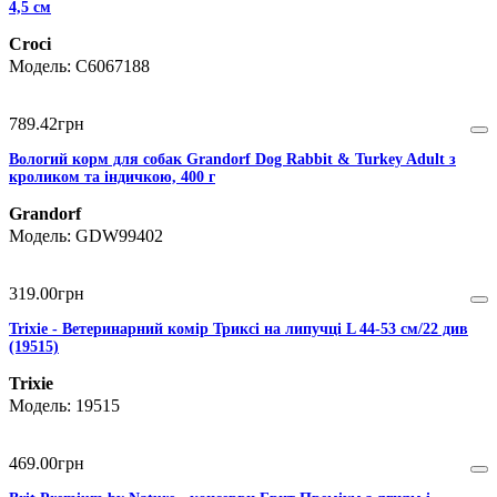
4,5 см
Croci
C6067188
789
.
42
грн
Вологий корм для собак Grandorf Dog Rabbit & Turkey Adult з
кроликом та індичкою, 400 г
Grandorf
GDW99402
319
.
00
грн
Trixie - Ветеринарний комір Триксі на липучці L 44-53 см/22 див
(19515)
Trixie
19515
469
.
00
грн