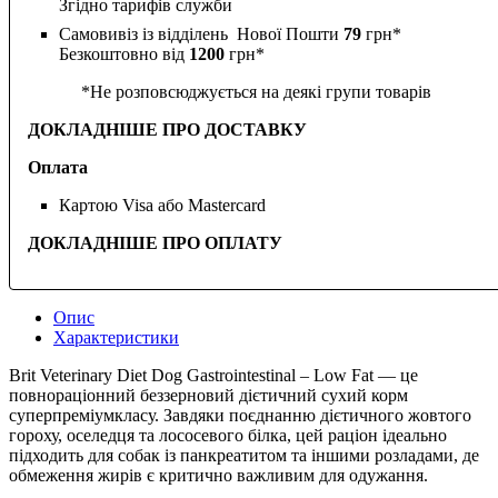
Згідно тарифів служби
Самовивіз із відділень Нової Пошти
79
грн*
Безкоштовно від
1200
грн*
*Не розповсюджується на деякі групи товарів
ДОКЛАДНІШЕ ПРО ДОСТАВКУ
Оплата
Картою Visa або Mastercard
ДОКЛАДНІШЕ ПРО ОПЛАТУ
Опис
Характеристики
Brit Veterinary Diet Dog Gastrointestinal – Low Fat — це
повнораціонний беззерновий дієтичний сухий корм
суперпреміумкласу. Завдяки поєднанню дієтичного жовтого
гороху, оселедця та лососевого білка, цей раціон ідеально
підходить для собак із панкреатитом та іншими розладами, де
обмеження жирів є критично важливим для одужання.