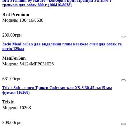
Brit Premium by Nature - консерви Брит Преміум з ягням і
гречкою для собак 800 г (100416/8638)
Brit Premium
100416/8638
289
.
00
грн
Засіб MenForSan для видалення плям навколо очей для собак та
котів 125мл
MenForSan
54124MFP031026
681
.
00
грн
Trixie Soft - шлея Трикси Софт мягкая XS-S 30-45 см/15 мм
фуксия (16268)
Trixie
16268
809
.
00
грн