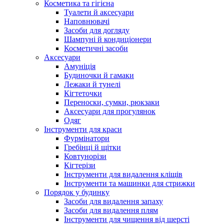
Косметика та гігієна
Туалети й аксесуари
Наповнювачі
Засоби для догляду
Шампуні й кондиціонери
Косметичні засоби
Аксесуари
Амуніція
Будиночки й гамаки
Лежаки й тунелі
Кігтеточки
Переноски, сумки, рюкзаки
Аксесуари для прогулянок
Одяг
Інструменти для краси
Фурмінатори
Гребінці й щітки
Ковтунорізи
Кігтерізи
Інструменти для видалення кліщів
Інструменти та машинки для стрижки
Порядок у будинку
Засоби для видалення запаху
Засоби для видалення плям
Інструменти для чищення від шерсті