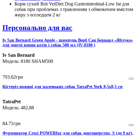
Корм сухий Brit VetDiet Dog Gastrointestinal-Low fat для
собак при проблемах з травленням з обмеженим вмістом
жиру з оселедцем 2 кг
Персонально для вас
Iv San Bernard Green Apple - шампунь Верб Сан Бернард «Яблуко»
для довгої вовни котів і собак 500 мл (IV-8180 )
Iv San Bernard
8180 SHAM500
793
.
62
грн
Кігтеріз-ножиці для маленьких собак TatraPet York 8,5х8,5 cм
TatraPet
482,88
84
.
71
грн
Фурминатор Croci POWERfur для собак довгошерстих, S (до 9 кг),