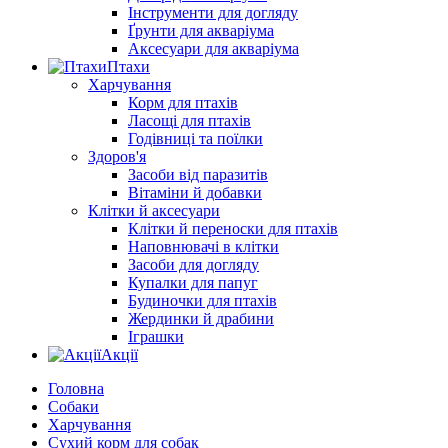
Інструменти для догляду
Ґрунти для акваріума
Аксесуари для акваріума
Птахи
Харчування
Корм для птахів
Ласощі для птахів
Годівниці та поїлки
Здоров'я
Засоби від паразитів
Вітаміни й добавки
Клітки й аксесуари
Клітки й переноски для птахів
Наповнювачі в клітки
Засоби для догляду
Купалки для папуг
Будиночки для птахів
Жердинки й драбини
Іграшки
Акції
Головна
Собаки
Харчування
Сухий корм для собак