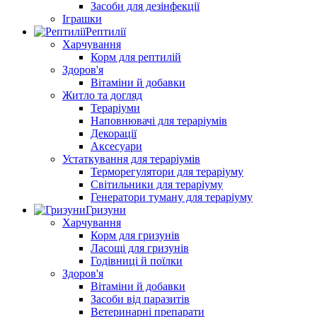
Засоби для дезінфекції
Іграшки
Рептилії
Харчування
Корм для рептилій
Здоров'я
Вітаміни й добавки
Житло та догляд
Тераріуми
Наповнювачі для тераріумів
Декорації
Аксесуари
Устаткування для тераріумів
Терморегулятори для тераріуму
Світильники для тераріуму
Генератори туману для тераріуму
Гризуни
Харчування
Корм для гризунів
Ласощі для гризунів
Годівниці й поїлки
Здоров'я
Вітаміни й добавки
Засоби від паразитів
Ветеринарні препарати