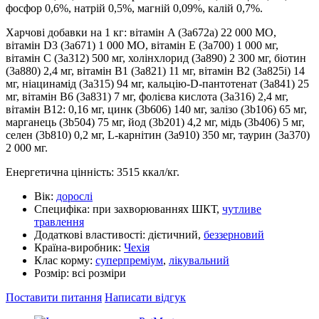
фосфор 0,6%, натрій 0,5%, магній 0,09%, калій 0,7%.
Харчові добавки на 1 кг: вітамін A (3a672a) 22 000 МО,
вітамін D3 (3a671) 1 000 МО, вітамін E (3a700) 1 000 мг,
вітамін C (3a312) 500 мг, холінхлорид (3a890) 2 300 мг, біотин
(3a880) 2,4 мг, вітамін B1 (3a821) 11 мг, вітамін B2 (3a825i) 14
мг, ніацинамід (3a315) 94 мг, кальцію-D-пантотенат (3a841) 25
мг, вітамін B6 (3a831) 7 мг, фолієва кислота (3a316) 2,4 мг,
вітамін B12: 0,16 мг, цинк (3b606) 140 мг, залізо (3b106) 65 мг,
марганець (3b504) 75 мг, йод (3b201) 4,2 мг, мідь (3b406) 5 мг,
селен (3b810) 0,2 мг, L-карнітин (3a910) 350 мг, таурин (3a370)
2 000 мг.
Енергетична цінність: 3515 ккал/кг.
Вік:
дорослі
Специфіка:
при захворюваннях ШКТ,
чутливе
травлення
Додаткові властивості:
дієтичний,
беззерновий
Країна-виробник:
Чехія
Клас корму:
суперпреміум
,
лікувальний
Розмір:
всі розміри
Поставити питання
Написати відгук