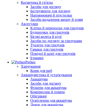
Косметика й гігієна
Засоби для догляду
Інструменти для догляду
Наповнювачі й підстилки
Засоби видалення запаху й плям
Аксесуари
Клітки й переноски для гризунів
Будиночки для гризунів
Бігові колеса й кулі
Засоби по догляду за гризунами
Туалети для гризунів
Гамаки для гризунів
Повідці й шлеї для гризунів
Іграшки
Рибки
Харчування
Корм для риб
Акваріумістика й устаткування
Акваріуми
Засоби для догляду
Фільтри для акваріума
Компресори й помпи
Обігрівачі
Освітлення для акваріума
Декор для акваріума