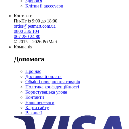
Здоров'я
Клітки й аксесуари
Контакти
Пн-Пт із 9:00 до 18:00
order@petmart.com.ua
0800 336 104
067 280 24 80
© 2015—2026 PetMart
Компанія
Допомога
Про нас
Доставка й оплата
Обмін і повернення товарів
Політика конфіденційності
Користувацька угода
Контакти
Наші переваги
Карта сайту
Вакансії