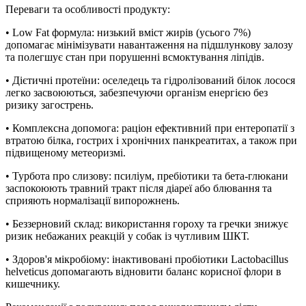
Переваги та особливості продукту:
• Low Fat формула: низький вміст жирів (усього 7%)
допомагає мінімізувати навантаження на підшлункову залозу
та полегшує стан при порушенні всмоктування ліпідів.
• Дієтичні протеїни: оселедець та гідролізований білок лосося
легко засвоюються, забезпечуючи організм енергією без
ризику загострень.
• Комплексна допомога: раціон ефективний при ентеропатії з
втратою білка, гострих і хронічних панкреатитах, а також при
підвищеному метеоризмі.
• Турбота про слизову: псиліум, пребіотики та бета-глюкани
заспокоюють травний тракт після діареї або блювання та
сприяють нормалізації випорожнень.
• Беззерновий склад: використання гороху та гречки знижує
ризик небажаних реакцій у собак із чутливим ШКТ.
• Здоров'я мікробіому: інактивовані пробіотики Lactobacillus
helveticus допомагають відновити баланс корисної флори в
кишечнику.