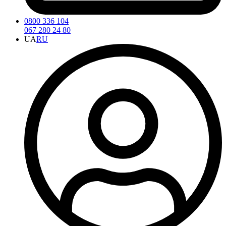
0800 336 104
067 280 24 80
UA
RU