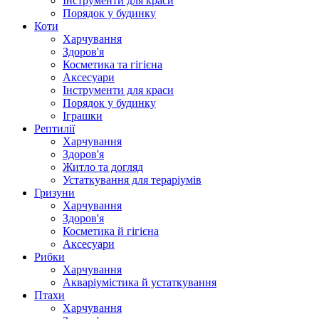
Інструменти для краси
Порядок у будинку
Коти
Харчування
Здоров'я
Косметика та гігієна
Аксесуари
Інструменти для краси
Порядок у будинку
Іграшки
Рептилії
Харчування
Здоров'я
Житло та догляд
Устаткування для тераріумів
Гризуни
Харчування
Здоров'я
Косметика й гігієна
Аксесуари
Рибки
Харчування
Акваріумістика й устаткування
Птахи
Харчування