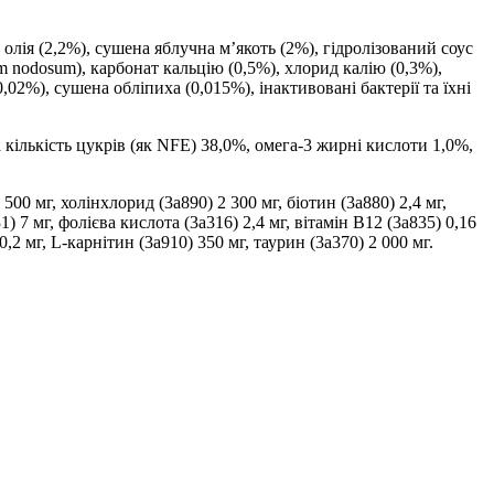
 олія (2,2%), сушена яблучна м’якоть (2%), гідролізований соус
m nodosum), карбонат кальцію (0,5%), хлорид калію (0,3%),
02%), сушена обліпиха (0,015%), інактивовані бактерії та їхні
 кількість цукрів (як NFE) 38,0%, омега-3 жирні кислоти 1,0%,
500 мг, холінхлорид (3a890) 2 300 мг, біотин (3a880) 2,4 мг,
1) 7 мг, фолієва кислота (3a316) 2,4 мг, вітамін B12 (3a835) 0,16
0,2 мг, L-карнітин (3a910) 350 мг, таурин (3a370) 2 000 мг.