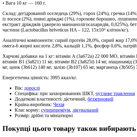
• Вага 10 кг — 160 г.
Склад: дегідрований оселедець (29%), горох (24%), гречка (14%)
із лосося (2%), пивні дріжджі (1%), горохове борошно, лушпиння
екстракт дріжджів (джерело маннанолігосахаридів, 0,025%), бет
частини (Lactobacillus helveticus HA – 122, 15x10⁹ клітин/кг).
Аналітичні компоненти: сирий протеїн 28,0%, сирий жир 17,0%, 
омега-6 жирні кислоти 2,8%, кальцій 1,1%, фосфор 0,6%, натрій 
Харчові добавки на 1 кг: вітамін A (3a672a) 22 000 МО, вітамін D
вітамін B1 (3a821) 11 мг, вітамін B2 (3a825i) 14 мг, ніацинамід (
мг, цинк (3b612) 140 мг, залізо (3b107) 65 мг, марганець (3b505) 
Енергетична цінність: 3995 ккал/кг.
Вік:
дорослі
Специфіка:
при захворюваннях ШКТ,
чутливе травлення
Додаткові властивості:
дієтичний,
беззерновий
Країна-виробник:
Чехія
Клас корму:
суперпреміум
,
лікувальний
Розмір:
дрібні та мініатюрні
Покупці цього товару також вибирають