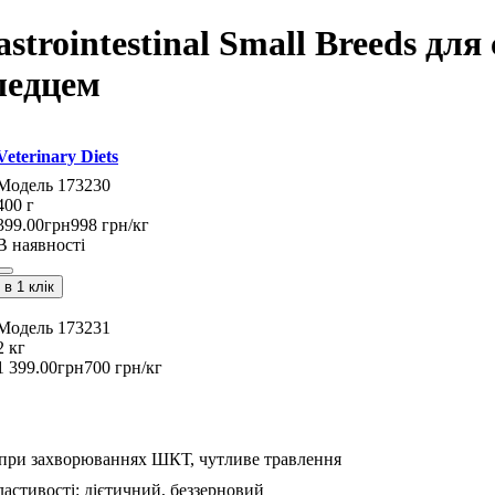
strointestinal Small Breeds дл
ледцем
Veterinary Diets
173230
400 г
399
.
00
грн
998 грн/кг
В наявності
в 1 клік
173231
2 кг
1 399
.
00
грн
700 грн/кг
при захворюваннях ШКТ,
чутливе травлення
ластивості:
дієтичний,
беззерновий