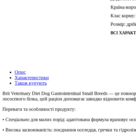
Країна-виро
Клас корму:
Розмір:
дріб
ВСІ ХАРАК
Опис
Характеристики
Також купують
Brit Veterinary Diet Dog Gastrointestinal Small Breeds — це по
лососевого білка, цей раціон допомагає швидко відновити комф
Переваги та особливості продукту:
• Спеціально для малих порід: адаптована формула враховує осо
• Висока засвоюваність: поєднання оселедця, гречки та гідрол