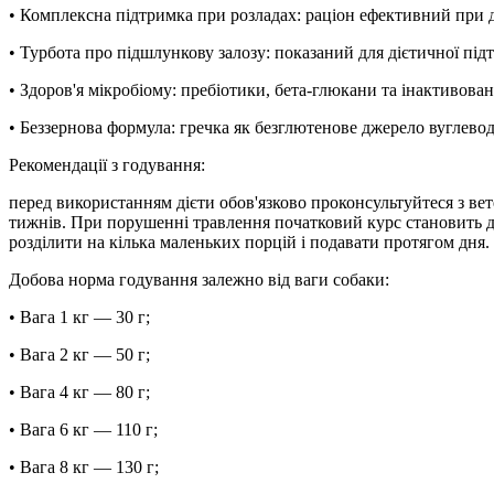
• Комплексна підтримка при розладах: раціон ефективний при д
• Турбота про підшлункову залозу: показаний для дієтичної під
• Здоров'я мікробіому: пребіотики, бета-глюкани та інактивован
• Беззернова формула: гречка як безглютенове джерело вуглево
Рекомендації з годування:
перед використанням дієти обов'язково проконсультуйтеся з ве
тижнів. При порушенні травлення початковий курс становить д
розділити на кілька маленьких порцій і подавати протягом дня.
Добова норма годування залежно від ваги собаки:
• Вага 1 кг — 30 г;
• Вага 2 кг — 50 г;
• Вага 4 кг — 80 г;
• Вага 6 кг — 110 г;
• Вага 8 кг — 130 г;