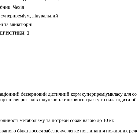
бник:
Чехія
суперпреміум,
лікувальний
ні та мініатюрні
ТЕРИСТИКИ
внораціонний беззерновий дієтичний корм суперпреміумкласу для с
орт після розладів шлунково-кишкового тракту та налагодити об
бливості метаболізму та потреби собак вагою до 10 кг.
ізованого білка лосося забезпечує легке поглинання поживних ре