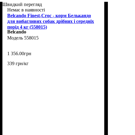
Швидкий перегляд
Немає в наявності
Belcando Finest-Croc - корм Белькандо
для вибагливих собак дрібних і середніх
порід 4 кг (558015)
Belcando
558015
1 356
.
00
грн
339 грн/кг