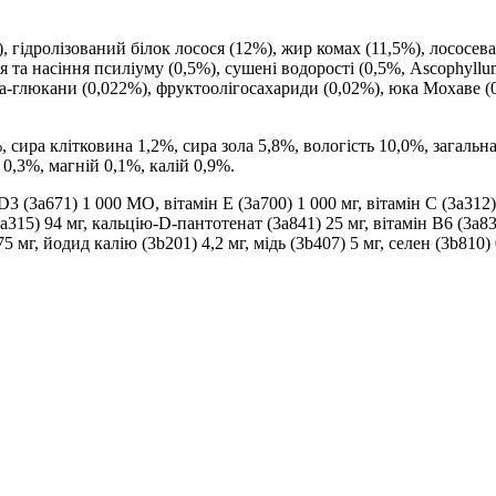
, гідролізований білок лосося (12%), жир комах (11,5%), лососева
 та насіння псиліуму (0,5%), сушені водорості (0,5%, Ascophyllu
а-глюкани (0,022%), фруктоолігосахариди (0,02%), юка Мохаве (0,
сира клітковина 1,2%, сира зола 5,8%, вологість 10,0%, загальна
0,3%, магній 0,1%, калій 0,9%.
3 (3a671) 1 000 МО, вітамін E (3a700) 1 000 мг, вітамін C (3a312) 
3a315) 94 мг, кальцію-D-пантотенат (3a841) 25 мг, вітамін B6 (3a83
75 мг, йодид калію (3b201) 4,2 мг, мідь (3b407) 5 мг, селен (3b810) 