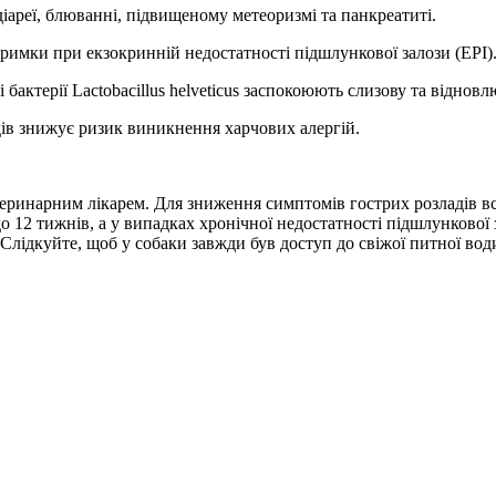
іареї, блюванні, підвищеному метеоризмі та панкреатиті.
тримки при екзокринній недостатності підшлункової залози (EPI)
і бактерії Lactobacillus helveticus заспокоюють слизову та відно
дів знижує ризик виникнення харчових алергій.
теринарним лікарем. Для зниження симптомів гострих розладів в
о 12 тижнів, а у випадках хронічної недостатності підшлункової
 Слідкуйте, щоб у собаки завжди був доступ до свіжої питної вод