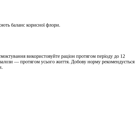
.
влюють баланс корисної флори.
смоктування використовуйте раціон протягом періоду до 12
 залози — протягом усього життя. Добову норму рекомендується
и.