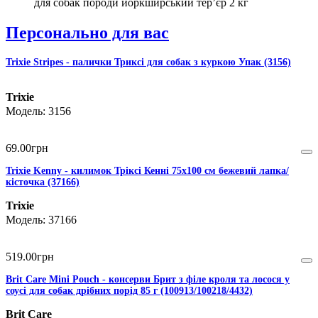
для собак породи йоркширський тер’єр 2 кг
Персонально для вас
Trixie Stripes - палички Триксі для собак з куркою Упак (3156)
Trixie
3156
69
.
00
грн
Trixie Kenny - килимок Тріксі Кенні 75х100 см бежевий лапка/
кісточка (37166)
Trixie
37166
519
.
00
грн
Brit Care Mini Pouch - консерви Брит з філе кроля та лосося у
соусі для собак дрібних порід 85 г (100913/100218/4432)
Brit Care