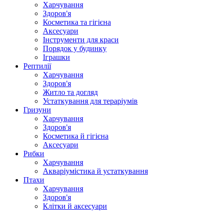
Харчування
Здоров'я
Косметика та гігієна
Аксесуари
Інструменти для краси
Порядок у будинку
Іграшки
Рептилії
Харчування
Здоров'я
Житло та догляд
Устаткування для тераріумів
Гризуни
Харчування
Здоров'я
Косметика й гігієна
Аксесуари
Рибки
Харчування
Акваріумістика й устаткування
Птахи
Харчування
Здоров'я
Клітки й аксесуари