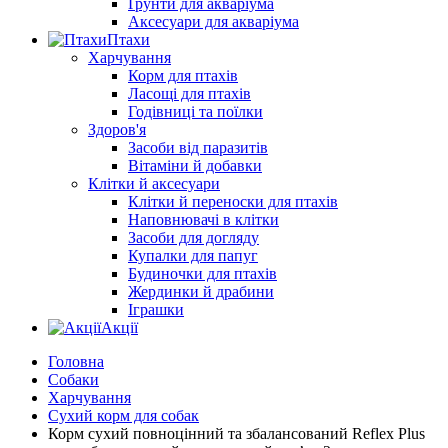
Ґрунти для акваріума
Аксесуари для акваріума
Птахи
Харчування
Корм для птахів
Ласощі для птахів
Годівниці та поїлки
Здоров'я
Засоби від паразитів
Вітаміни й добавки
Клітки й аксесуари
Клітки й переноски для птахів
Наповнювачі в клітки
Засоби для догляду
Купалки для папуг
Будиночки для птахів
Жердинки й драбини
Іграшки
Акції
Головна
Собаки
Харчування
Сухий корм для собак
Корм сухий повноцінний та збалансований Reflex Plus