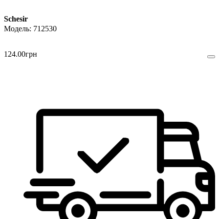
Schesir
712530
124
.
00
грн