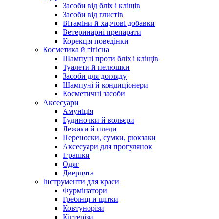
Засоби від бліх і кліщів
Засоби від глистів
Вітаміни й харчові добавки
Ветеринарні препарати
Корекція поведінки
Косметика й гігієна
Шампуні проти бліх і кліщів
Туалети й пелюшки
Засоби для догляду
Шампуні й кондиціонери
Косметичні засоби
Аксесуари
Амуніція
Будиночки й вольєри
Лежаки й пледи
Переноски, сумки, рюкзаки
Аксесуари для прогулянок
Іграшки
Одяг
Дверцята
Інструменти для краси
Фурмінатори
Гребінці й щітки
Ковтунорізи
Кігтерізи