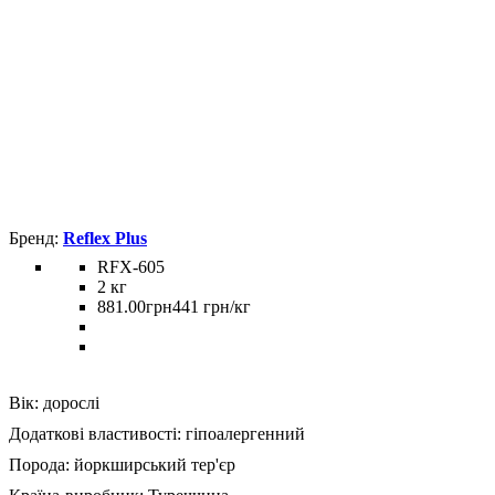
Reflex Plus
RFX-605
2 кг
881
.
00
грн
441 грн/кг
Вік:
дорослі
Додаткові властивості:
гіпоалергенний
Порода:
йоркширський тер'єр