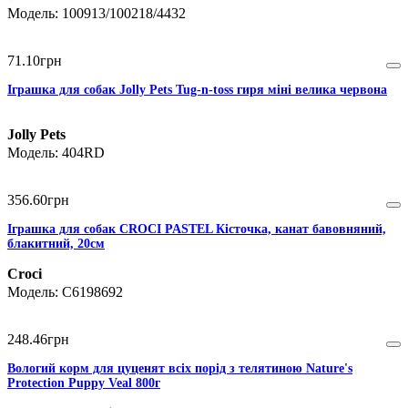
100913/100218/4432
71
.
10
грн
Іграшка для собак Jolly Pets Tug-n-toss гиря міні велика червона
Jolly Pets
404RD
356
.
60
грн
Іграшка для собак CROCI PASTEL Кісточка, канат бавовняний,
блакитний, 20см
Croci
C6198692
248
.
46
грн
Вологий корм для цуценят всіх порід з телятиною Nature's
Protection Puppy Veal 800г