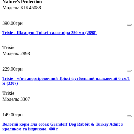
Nature's Protection
KIK45088
390
.
00
грн
Trixie - Шампунь Тріксі з алое-віра 250 мл (2898)
Trixie
2898
229
.
00
грн
Trixie - м'яч апортіровочний Тріксі футбольний плаваючий 6 см/1
м (3307)
Trixie
3307
149
.
00
грн
Вологий корм для собак Grandorf Dog Rabbit & Turkey Adult з
кроликом та індичкою, 400 г