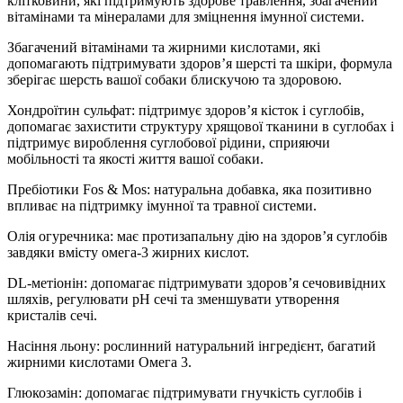
клітковини, які підтримують здорове травлення, збагачений
вітамінами та мінералами для зміцнення імунної системи.
Збагачений вітамінами та жирними кислотами, які
допомагають підтримувати здоров’я шерсті та шкіри, формула
зберігає шерсть вашої собаки блискучою та здоровою.
Хондроїтин сульфат: підтримує здоров’я кісток і суглобів,
допомагає захистити структуру хрящової тканини в суглобах і
підтримує вироблення суглобової рідини, сприяючи
мобільності та якості життя вашої собаки.
Пребіотики Fos & Mos: натуральна добавка, яка позитивно
впливає на підтримку імунної та травної системи.
Олія огуречника: має протизапальну дію на здоров’я суглобів
завдяки вмісту омега-3 жирних кислот.
DL-метіонін: допомагає підтримувати здоров’я сечовивідних
шляхів, регулювати pH сечі та зменшувати утворення
кристалів сечі.
Насіння льону: рослинний натуральний інгредієнт, багатий
жирними кислотами Омега 3.
Глюкозамін: допомагає підтримувати гнучкість суглобів і