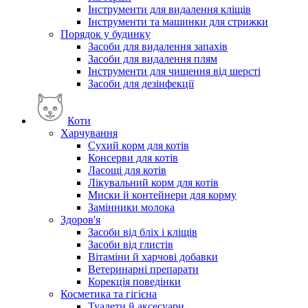
Інструменти для видалення кліщів
Інструменти та машинки для стрижки
Порядок у будинку
Засоби для видалення запахів
Засоби для видалення плям
Інструменти для чищення від шерсті
Засоби для дезінфекції
Коти
Харчування
Сухий корм для котів
Консерви для котів
Ласощі для котів
Лікувальний корм для котів
Миски й контейнери для корму
Замінники молока
Здоров'я
Засоби від бліх і кліщів
Засоби від глистів
Вітаміни й харчові добавки
Ветеринарні препарати
Корекція поведінки
Косметика та гігієна
Туалети й аксесуари