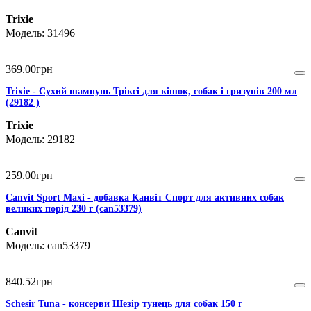
Trixie
31496
369
.
00
грн
Trixie - Сухий шампунь Тріксі для кішок, собак і гризунів 200 мл
(29182 )
Trixie
29182
259
.
00
грн
Canvit Sport Maxi - добавка Канвіт Спорт для активних собак
великих порід 230 г (can53379)
Canvit
can53379
840
.
52
грн
Schesir Tuna - консерви Шезір тунець для собак 150 г