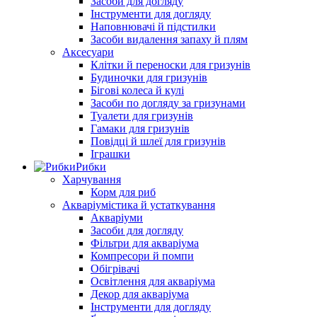
Засоби для догляду
Інструменти для догляду
Наповнювачі й підстилки
Засоби видалення запаху й плям
Аксесуари
Клітки й переноски для гризунів
Будиночки для гризунів
Бігові колеса й кулі
Засоби по догляду за гризунами
Туалети для гризунів
Гамаки для гризунів
Повідці й шлеї для гризунів
Іграшки
Рибки
Харчування
Корм для риб
Акваріумістика й устаткування
Акваріуми
Засоби для догляду
Фільтри для акваріума
Компресори й помпи
Обігрівачі
Освітлення для акваріума
Декор для акваріума
Інструменти для догляду