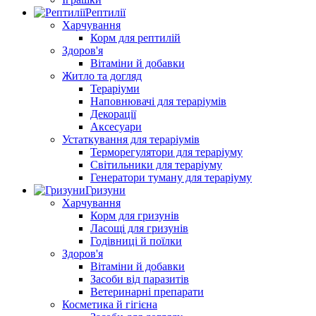
Рептилії
Харчування
Корм для рептилій
Здоров'я
Вітаміни й добавки
Житло та догляд
Тераріуми
Наповнювачі для тераріумів
Декорації
Аксесуари
Устаткування для тераріумів
Терморегулятори для тераріуму
Світильники для тераріуму
Генератори туману для тераріуму
Гризуни
Харчування
Корм для гризунів
Ласощі для гризунів
Годівниці й поїлки
Здоров'я
Вітаміни й добавки
Засоби від паразитів
Ветеринарні препарати
Косметика й гігієна