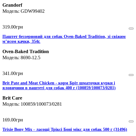
Grandorf
GDW99402
319
.
00
грн
Паштет беззерновий для собак Oven-Baked Tradition, зі свіжим
м’ясом качки, 354г.
Oven-Baked Tradition
8690-12.5
341
.
00
грн
Brit Pate and Meat Chicken - корм Бріт шматочки курки і
яловичини в паштеті для собак 400 г (100859/100073/0281)
Brit Care
100859/100073/0281
169
.
00
грн
Trixie Bony Mix - ласощі Тріксі Боні мікс для собак 500 г (31496)