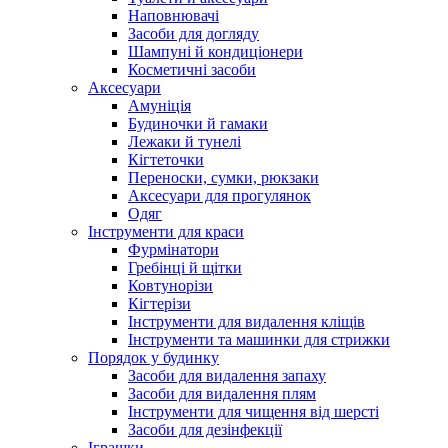
Наповнювачі
Засоби для догляду
Шампуні й кондиціонери
Косметичні засоби
Аксесуари
Амуніція
Будиночки й гамаки
Лежаки й тунелі
Кігтеточки
Переноски, сумки, рюкзаки
Аксесуари для прогулянок
Одяг
Інструменти для краси
Фурмінатори
Гребінці й щітки
Ковтунорізи
Кігтерізи
Інструменти для видалення кліщів
Інструменти та машинки для стрижки
Порядок у будинку
Засоби для видалення запаху
Засоби для видалення плям
Інструменти для чищення від шерсті
Засоби для дезінфекції
Іграшки