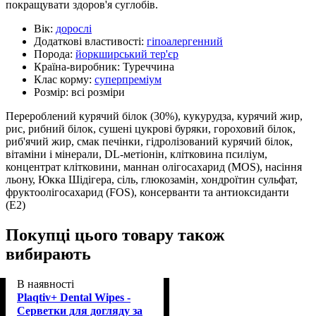
покращувати здоров'я суглобів.
Вік:
дорослі
Додаткові властивості:
гіпоалергенний
Порода:
йоркширський тер'єр
Країна-виробник:
Туреччина
Клас корму:
суперпреміум
Розмір:
всі розміри
Перероблений курячий білок (30%), кукурудза, курячий жир,
рис, рибний білок, сушені цукрові буряки, гороховий білок,
риб'ячий жир, смак печінки, гідролізований курячий білок,
вітаміни і мінерали, DL-метіонін, клітковина псиліум,
концентрат клітковини, маннан олігосахарид (MOS), насіння
льону, Юкка Шідігера, сіль, глюкозамін, хондроїтин сульфат,
фруктоолігосахарид (FOS), консерванти та антиоксиданти
(E2)
Покупці цього товару також
вибирають
В наявності
Plaqtiv+ Dental Wipes -
Серветки для догляду за