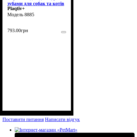
зубами для собак та котів
Plaqtiv+
64 шт (8885)
8885
793
.
00
грн
Поставити питання
Написати відгук