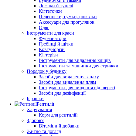
Будиночки й гамаки
Лежаки й тунелі
Кігтеточки
Переноски, сумки, рюкзаки
Аксесуари для прогулянок
Одяг
Інструменти для краси
Фурмінатори
Гребінці й щітки
Ковтунорізи
Кігтерізи
Інструменти для видалення кліщів
Інструменти та машинки для стрижки
Порядок у будинку
Засоби для видалення запаху
Засоби для видалення плям
Інструменти для чищення від шерсті
Засоби для дезінфекції
Іграшки
Рептилії
Харчування
Корм для рептилій
Здоров'я
Вітаміни й добавки
Житло та догляд