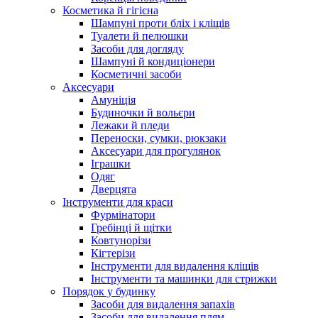
Косметика й гігієна
Шампуні проти бліх і кліщів
Туалети й пелюшки
Засоби для догляду
Шампуні й кондиціонери
Косметичні засоби
Аксесуари
Амуніція
Будиночки й вольєри
Лежаки й пледи
Переноски, сумки, рюкзаки
Аксесуари для прогулянок
Іграшки
Одяг
Дверцята
Інструменти для краси
Фурмінатори
Гребінці й щітки
Ковтунорізи
Кігтерізи
Інструменти для видалення кліщів
Інструменти та машинки для стрижки
Порядок у будинку
Засоби для видалення запахів
Засоби для видалення плям