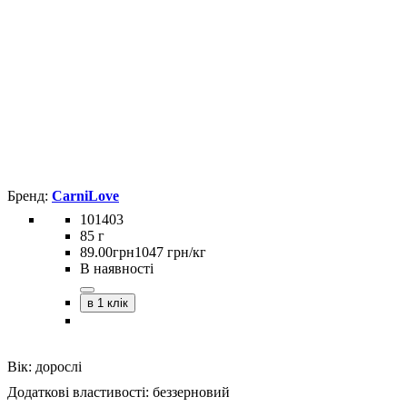
CarniLove
101403
85 г
89
.
00
грн
1047 грн/кг
В наявності
в 1 клік
Вік:
дорослі
Додаткові властивості:
беззерновий