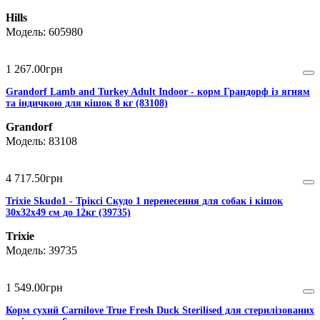
Hills
605980
1 267
.
00
грн
Grandorf Lamb and Turkey Adult Indoor - корм Грандорф із ягням
та індичкою для кішок 8 кг (83108)
Grandorf
83108
4 717
.
50
грн
Trixie Skudo1 - Тріксі Скудо 1 перенесення для собак і кішок
30х32х49 см до 12кг (39735)
Trixie
39735
1 549
.
00
грн
Корм сухий Carnilove True Fresh Duck Sterilised для стерилізованих