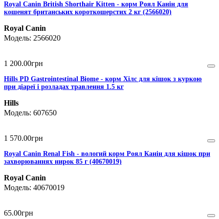
Royal Canin British Shorthair Kitten - корм Роял Канін для
кошенят британських короткошерстих 2 кг (2566020)
Royal Canin
2566020
1 200
.
00
грн
Hills PD Gastrointestinal Biome - корм Хілс для кішок з куркою
при діареї і розладах травлення 1.5 кг
Hills
607650
1 570
.
00
грн
Royal Canin Renal Fish - вологий корм Роял Канін для кішок при
захворюваннях нирок 85 г (40670019)
Royal Canin
40670019
65
.
00
грн