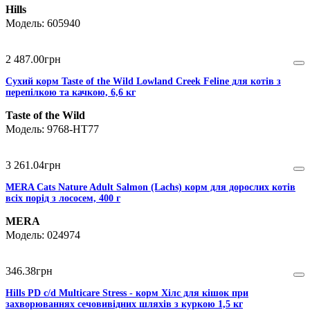
Hills
605940
2 487
.
00
грн
Сухий корм Taste of the Wild Lowland Creek Feline для котів з
перепілкою та качкою, 6,6 кг
Taste of the Wild
9768-HT77
3 261
.
04
грн
MERA Cats Nature Adult Salmon (Lachs) корм для дорослих котів
всіх порід з лососем, 400 г
MERA
024974
346
.
38
грн
Hills PD c/d Multicare Stress - корм Хілс для кішок при
захворюваннях сечовивідних шляхів з куркою 1,5 кг