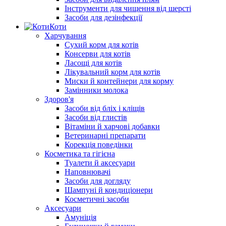
Інструменти для чищення від шерсті
Засоби для дезінфекції
Коти
Харчування
Сухий корм для котів
Консерви для котів
Ласощі для котів
Лікувальний корм для котів
Миски й контейнери для корму
Замінники молока
Здоров'я
Засоби від бліх і кліщів
Засоби від глистів
Вітаміни й харчові добавки
Ветеринарні препарати
Корекція поведінки
Косметика та гігієна
Туалети й аксесуари
Наповнювачі
Засоби для догляду
Шампуні й кондиціонери
Косметичні засоби
Аксесуари
Амуніція