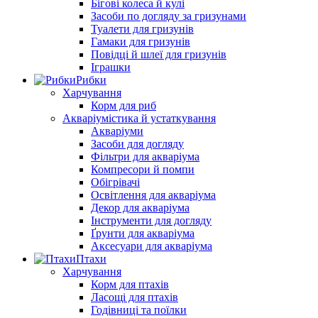
Бігові колеса й кулі
Засоби по догляду за гризунами
Туалети для гризунів
Гамаки для гризунів
Повідці й шлеї для гризунів
Іграшки
Рибки
Харчування
Корм для риб
Акваріумістика й устаткування
Акваріуми
Засоби для догляду
Фільтри для акваріума
Компресори й помпи
Обігрівачі
Освітлення для акваріума
Декор для акваріума
Інструменти для догляду
Ґрунти для акваріума
Аксесуари для акваріума
Птахи
Харчування
Корм для птахів
Ласощі для птахів
Годівниці та поїлки