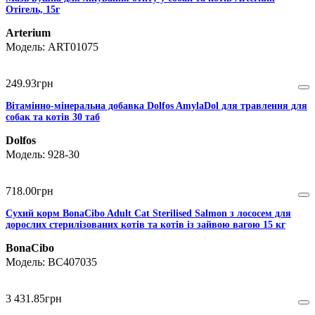
Отігель, 15г
Arterium
ART01075
249
.
93
грн
Вітамінно-мінеральна добавка Dolfos AmylaDol для травлення для
собак та котів 30 таб
Dolfos
928-30
718
.
00
грн
Сухий корм BonaCibo Adult Cat Sterilised Salmon з лососем для
дорослих стерилізованих котів та котів із зайвою вагою 15 кг
BonaCibo
BC407035
3 431
.
85
грн