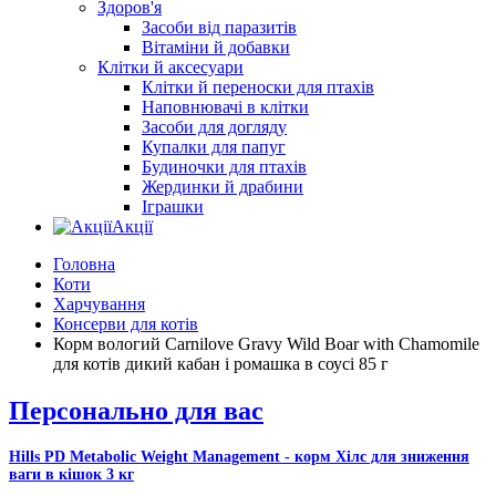
Здоров'я
Засоби від паразитів
Вітаміни й добавки
Клітки й аксесуари
Клітки й переноски для птахів
Наповнювачі в клітки
Засоби для догляду
Купалки для папуг
Будиночки для птахів
Жердинки й драбини
Іграшки
Акції
Головна
Коти
Харчування
Консерви для котів
Корм вологий Carnilove Gravy Wild Boar with Chamomile
для котів дикий кабан і ромашка в соусі 85 г
Персонально для вас
Hills PD Metabolic Weight Management - корм Хілс для зниження
ваги в кішок 3 кг