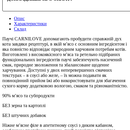
Опис
Характеристики
Склад
Паучі CARNILOVE допомагають пробудити справжній дух
кота завдяки рецептурі, в якій м’ясо є основним інгредієнтом і
яка повністю відповідає природним харчовим потребам котів.
Виготовлені з високоякісного м’яса та ретельно підібраних
функціональних інгредієнтів паучі забезпечують насичений
смак, природне зволоження та збалансоване щоденне
харчування. Доступні у двох неперевершених смачних
текстурах – в соусі або желе, – їх можна подавати як
повноцінний прийом їжі або використовувати для збагачення
сухого корму додатковою вологою, смаком та різноманітністю.
90% м’ясо та субпродукти
БЕЗ зерна та картоплі
БЕЗ штучних добавок
Ніжне м’ясне філе в апетитному соусі з диким кабаном,