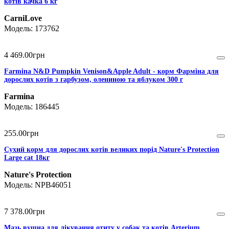
котів качка 6 кг
CarniLove
173762
4 469
.
00
грн
Farmina N&D Pumpkin Venison&Apple Adult - корм Фарміна для
дорослих котів з гарбузом, олениною та яблуком 300 г
Farmina
186445
255
.
00
грн
Сухий корм для дорослих котів великих порід Nature's Protection
Large cat 18кг
Nature's Protection
NPB46051
7 378
.
00
грн
Мазь вушна для лікування отиту у собак та котів Arterium