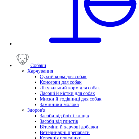
Собаки
Харчування
Сухий корм для собак
Консерви для собак
Лікувальний корм для собак
Ласощі й кістки для собак
Миски й годівниці для собак
Замінники молока
Здоров'я
Засоби від бліх і кліщів
Засоби від глистів
Вітаміни й харчові добавки
Ветеринарні препарати
Корекція поведінки