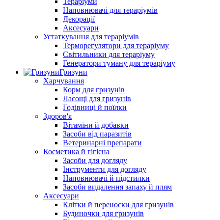
Тераріуми
Наповнювачі для тераріумів
Декорації
Аксесуари
Устаткування для тераріумів
Терморегулятори для тераріуму
Світильники для тераріуму
Генератори туману для тераріуму
Гризуни
Харчування
Корм для гризунів
Ласощі для гризунів
Годівниці й поїлки
Здоров'я
Вітаміни й добавки
Засоби від паразитів
Ветеринарні препарати
Косметика й гігієна
Засоби для догляду
Інструменти для догляду
Наповнювачі й підстилки
Засоби видалення запаху й плям
Аксесуари
Клітки й переноски для гризунів
Будиночки для гризунів