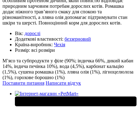
особливим протеїном дичини, який повністю відповідає
природним харчовим потребам дорослих котів. Ромашка
додає ніжного трав’яного смаку для спокою та
різноманітності, а лляна олія допомагає підтримувати стан
шкіри та шерсті. Повноцінний корм для дорослих котів.
Вік:
дорослі
Додаткові властивості:
беззерновий
Країна-виробник:
Чехія
Розмір:
всі розміри
М’ясо та субпродукти у філе (90%; індичка 66%, дикий кабан
14%, індича печінка 10%), вода (4,5%), карбонат кальцію
(1,5%), сушена ромашка (1%), лляна олія (1%), лігноцелюлоза
(1%), горохове борошно (1%)
Поставити питання
Написати відгук