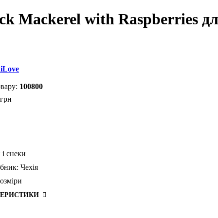
k Mackerel with Raspberries дл
iLove
100800
грн
 і снеки
бник:
Чехія
розміри
ТЕРИСТИКИ