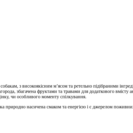
 собакам, з високоякісним м’ясом та ретельно підібраними інгре
города, збагачена фруктами та травами для додаткового вмісту 
дінку, чи особливого моменту спілкування.
яка природно насичена смаком та енергією і є джерелом поживни