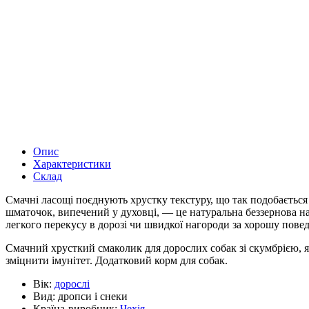
Опис
Характеристики
Склад
Смачні ласощі поєднують хрустку текстуру, що так подобається
шматочок, випечений у духовці, — це натуральна беззернова на
легкого перекусу в дорозі чи швидкої нагороди за хорошу пове
Смачний хрусткий смаколик для дорослих собак зі скумбрією, 
зміцнити імунітет. Додатковий корм для собак.
Вік:
дорослі
Вид:
дропси і снеки
Країна-виробник:
Чехія