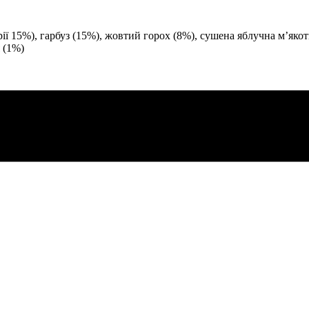
рії 15%), гарбуз (15%), жовтий горох (8%), сушена яблучна м’якот
 (1%)