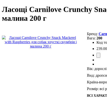
Ласощі Carnilove Crunchy Snac
малина 200 г
Carn
200
239
.
00
Вік:
дорослі
Вид:
дропси
Країна-виро
Розмір:
всі 
ВСІ ХАРАК