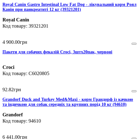
Royal Canin Gastro Intestinal Low Fat Dog - лікувальний корм Роял
Канін при панкреатиті 12 кг (39321201)
Royal Canin
39321201
4 900
.
00
грн
Пакети для собачих фекалій Сroci, 3штx20пак, червоні
Croci
C6020805
92
.
82
грн
Grandorf Duck and Turkey Med&Maxi - корм Грандорф із качкою
та індичкою для собак середніх та крупних порід 10 кг (94610)
Grandorf
94610
6 441
.
00
грн