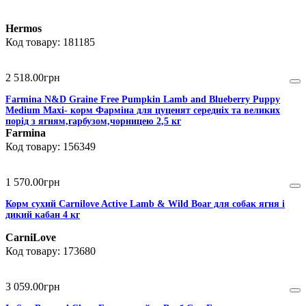
Hermos
181185
2 518
.
00
грн
Farmina N&D Graine Free Pumpkin Lamb and Blueberry Puppy
Medium Maxi- корм Фарміна для цуценят середніх та великих
порід з ягням,гарбузом,чорницею 2,5 кг
Farmina
156349
1 570
.
00
грн
Корм сухий Carnilove Active Lamb & Wild Boar для собак ягня і
дикий кабан 4 кг
CarniLove
173680
3 059
.
00
грн