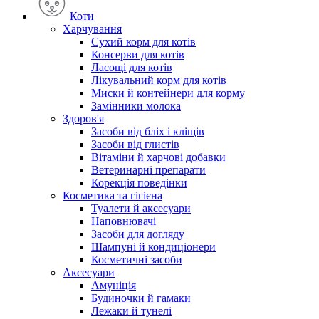
Коти
Харчування
Сухий корм для котів
Консерви для котів
Ласощі для котів
Лікувальний корм для котів
Миски й контейнери для корму
Замінники молока
Здоров'я
Засоби від бліх і кліщів
Засоби від глистів
Вітаміни й харчові добавки
Ветеринарні препарати
Корекція поведінки
Косметика та гігієна
Туалети й аксесуари
Наповнювачі
Засоби для догляду
Шампуні й кондиціонери
Косметичні засоби
Аксесуари
Амуніція
Будиночки й гамаки
Лежаки й тунелі