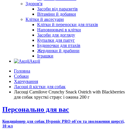
Здоров'я
Засоби від паразитів
Вітаміни й добавки
Клітки й аксесуари
Клітки й переноски для птахів
Наповнювачі в клітки
Засоби для догляду
Купалки для папуг
Будиночки для птахів
Жердинки й драбини
Іграшки
Акції
Головна
Собаки
Харчування
Ласощі й кістки для собак
Ласощі Carnilove Crunchy Snack Ostrich with Blackberries
для собак хрусткі страус і ожина 200 г
Персонально для вас
Кондиціонер для собак Hyponic PRO об'єм та зволоження шерсті,
10 мл