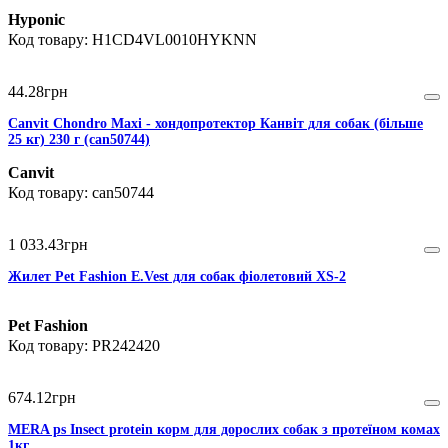
Hyponic
H1CD4VL0010HYKNN
44
.
28
грн
Canvit Chondro Maxi - хондопротектор Канвіт для собак (більше
25 кг) 230 г (can50744)
Canvit
can50744
1 033
.
43
грн
Жилет Pet Fashion E.Vest для собак фіолетовий XS-2
Pet Fashion
PR242420
674
.
12
грн
MERA ps Insect protein корм для дорослих собак з протеїном комах
1кг