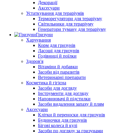
Декорації
Аксесуари
Устаткування для тераріумів
Терморегулятори для тераріуму
Світильники для тераріуму
Генератори туману для тераріуму
Гризуни
Харчування
Корм для гризунів
Ласощі для гризунів
Годівниці й поїлки
Здоров'я
Вітаміни й добавки
Засоби від паразитів
Ветеринарні препарати
Косметика й гігієна
Засоби для догляду
Інструменти для догляду
Наповнювачі й підстилки
Засоби видалення запаху й плям
Аксесуари
Клітки й переноски для гризунів
Будиночки для гризунів
Бігові колеса й кулі
Засоби по догляду за гризунами