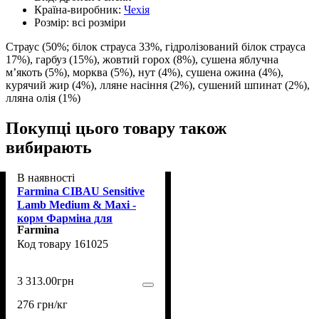
Країна-виробник:
Чехія
Розмір:
всі розміри
Страус (50%; білок страуса 33%, гідролізований білок страуса
17%), гарбуз (15%), жовтий горох (8%), сушена яблучна
м’якоть (5%), морква (5%), нут (4%), сушена ожина (4%),
курячий жир (4%), лляне насіння (2%), сушений шпинат (2%),
лляна олія (1%)
Покупці цього товару також
вибирають
В наявності
Farmina CIBAU Sensitive
Lamb Medium & Maxi -
корм Фарміна для
Farmina
дорослих собак середніх
161025
та великих порід з
чутливим травленням з
ягням 12 кг
3 313
.
00
грн
276 грн/кг