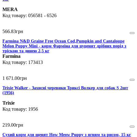
MERA
056581 - 6526
566
.
83
грн
Farmina N&D Graine Free Ocean Cod,Pumpkin and Cantaloupe
Melon Puppy Mini - корм Фарміна для цуценят дрібних порід з
тріскою та динею 2,5 кг
Farmina
173413
1 671
.
00
грн
Trixie Walker - Захисні черевики Триксі Волкер для собак S 2шт
(1956)
Trixie
1956
219
.
00
грн
Сухий корм для щенят How Meow Puppy з ягням та рисом, 15 кг