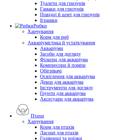
Туалети для гризунів
Гамаки для гризунів
Повідці й шлеї для гризунів
Іграшки
Рибки
Харчування
Корм для риб
Акваріумістика й устаткування
Акваріуми
Засоби для догляду
Фільтри для акваріума
Компресори й помпи
Обігрівачі
Освітлення для акваріума
Декор для акваріума
Інструменти для догляду
Ґрунти для акваріума
Аксесуари для акваріума
Птахи
Харчування
Корм для птахів
Ласощі для птахів
Годівниці та поїлки