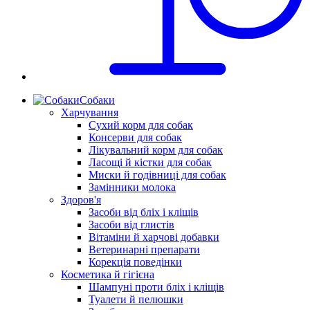
Собаки
Харчування
Сухий корм для собак
Консерви для собак
Лікувальний корм для собак
Ласощі й кістки для собак
Миски й годівниці для собак
Замінники молока
Здоров'я
Засоби від бліх і кліщів
Засоби від глистів
Вітаміни й харчові добавки
Ветеринарні препарати
Корекція поведінки
Косметика й гігієна
Шампуні проти бліх і кліщів
Туалети й пелюшки