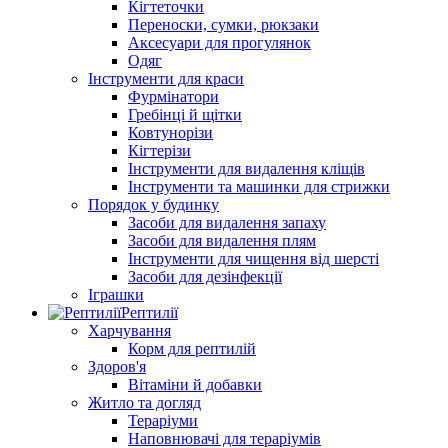
Кігтеточки
Переноски, сумки, рюкзаки
Аксесуари для прогулянок
Одяг
Інструменти для краси
Фурмінатори
Гребінці й щітки
Ковтунорізи
Кігтерізи
Інструменти для видалення кліщів
Інструменти та машинки для стрижки
Порядок у будинку
Засоби для видалення запаху
Засоби для видалення плям
Інструменти для чищення від шерсті
Засоби для дезінфекції
Іграшки
Рептилії
Харчування
Корм для рептилій
Здоров'я
Вітаміни й добавки
Житло та догляд
Тераріуми
Наповнювачі для тераріумів