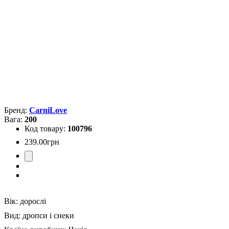
CarniLove
200
100796
239
.
00
грн
Вік:
дорослі
Вид:
дропси і снеки