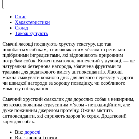
Опис
Характеристики
Склад
Також купують
Смачні ласощі поєднують хрустку текстуру, що так
подобається собакам, з високоякісним м’ясом та ретельно
підібраними інгредієнтами, які відповідають природним
потребам собак. Кожен шматочок, випечений у духовці, — це
натуральна беззернова нагорода, збагачена фруктами та
травами для додаткового вмісту антиоксидантів. Ласощі
можна смакувати кожного дня: для легкого перекусу в дорозі
чи швидкої нагороди за хорошу поведінку, чи особливого
моменту спілкування.
Смачний хрусткий смаколик для дорослих собак з нежирним,
легкозасвоюваним страусиним м’ясом - нетрадиційним, але
дуже поживним джерелом протеїну. Ожина містить
антиоксиданти, які сприяють здоров’ю серця. Додатковий
корм для собак.
Вік:
дорослі
Вид:
дропси і снеки