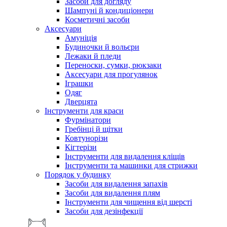
Засоби для догляду
Шампуні й кондиціонери
Косметичні засоби
Аксесуари
Амуніція
Будиночки й вольєри
Лежаки й пледи
Переноски, сумки, рюкзаки
Аксесуари для прогулянок
Іграшки
Одяг
Дверцята
Інструменти для краси
Фурмінатори
Гребінці й щітки
Ковтунорізи
Кігтерізи
Інструменти для видалення кліщів
Інструменти та машинки для стрижки
Порядок у будинку
Засоби для видалення запахів
Засоби для видалення плям
Інструменти для чищення від шерсті
Засоби для дезінфекції