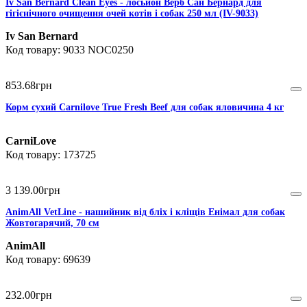
Iv San Bernard Clean Eyes - лосьйон Верб Сан Бернард для
гігієнічного очищення очей котів і собак 250 мл (IV-9033)
Iv San Bernard
9033 NOC0250
853
.
68
грн
Корм сухий Carnilove True Fresh Beef для cобак яловичина 4 кг
CarniLove
173725
3 139
.
00
грн
AnimAll VetLine - нашийник від бліх і кліщів Енімал для собак
Жовтогарячий, 70 см
AnimAll
69639
232
.
00
грн