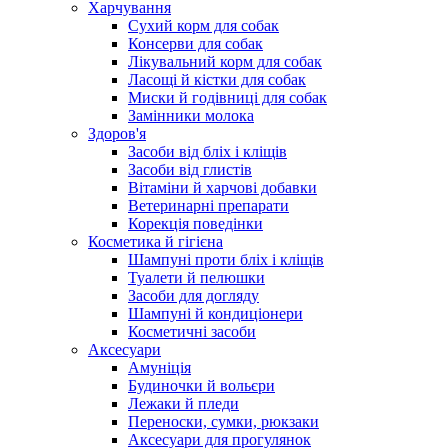
Харчування
Сухий корм для собак
Консерви для собак
Лікувальний корм для собак
Ласощі й кістки для собак
Миски й годівниці для собак
Замінники молока
Здоров'я
Засоби від бліх і кліщів
Засоби від глистів
Вітаміни й харчові добавки
Ветеринарні препарати
Корекція поведінки
Косметика й гігієна
Шампуні проти бліх і кліщів
Туалети й пелюшки
Засоби для догляду
Шампуні й кондиціонери
Косметичні засоби
Аксесуари
Амуніція
Будиночки й вольєри
Лежаки й пледи
Переноски, сумки, рюкзаки
Аксесуари для прогулянок