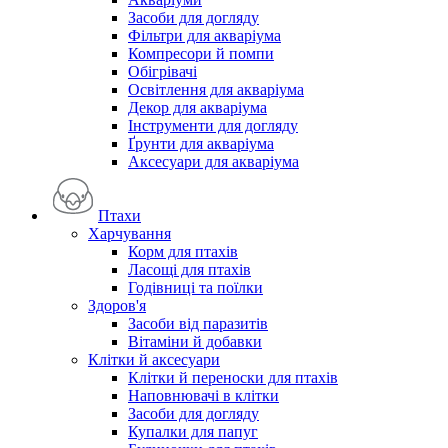
Засоби для догляду
Фільтри для акваріума
Компресори й помпи
Обігрівачі
Освітлення для акваріума
Декор для акваріума
Інструменти для догляду
Ґрунти для акваріума
Аксесуари для акваріума
Птахи
Харчування
Корм для птахів
Ласощі для птахів
Годівниці та поїлки
Здоров'я
Засоби від паразитів
Вітаміни й добавки
Клітки й аксесуари
Клітки й переноски для птахів
Наповнювачі в клітки
Засоби для догляду
Купалки для папуг