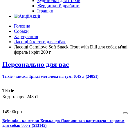
Будиночки для птахів
Жердинки й драбини
Іграшки
Акції
Головна
Собаки
Харчування
Ласощі й кістки для собак
Ласощі Carnilove Soft Snack Trout with Dill для собак м'які
форель і кріп 200 г
Персонально для вас
Trixie - миска Тріксі металева на гумі 0,45 л (24851)
Trixie
24851
149
.
00
грн
Belcando - консерви Белькандо Яловичина з картоплею і горохом
для собак 800 г (513145)