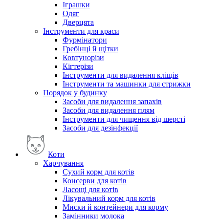
Іграшки
Одяг
Дверцята
Інструменти для краси
Фурмінатори
Гребінці й щітки
Ковтунорізи
Кігтерізи
Інструменти для видалення кліщів
Інструменти та машинки для стрижки
Порядок у будинку
Засоби для видалення запахів
Засоби для видалення плям
Інструменти для чищення від шерсті
Засоби для дезінфекції
Коти
Харчування
Сухий корм для котів
Консерви для котів
Ласощі для котів
Лікувальний корм для котів
Миски й контейнери для корму
Замінники молока