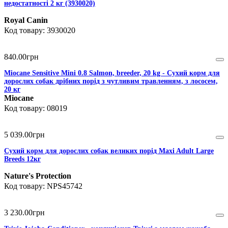
недостатності 2 кг (3930020)
Royal Canin
3930020
840
.
00
грн
Miocane Sensitive Mini 0.8 Salmon, breeder, 20 kg - Сухий корм для
дорослих собак дрібних порід з чутливим травленням, з лососем,
20 кг
Miocane
08019
5 039
.
00
грн
Сухий корм для дорослих собак великих порід Maxi Adult Large
Breeds 12кг
Nature's Protection
NPS45742
3 230
.
00
грн