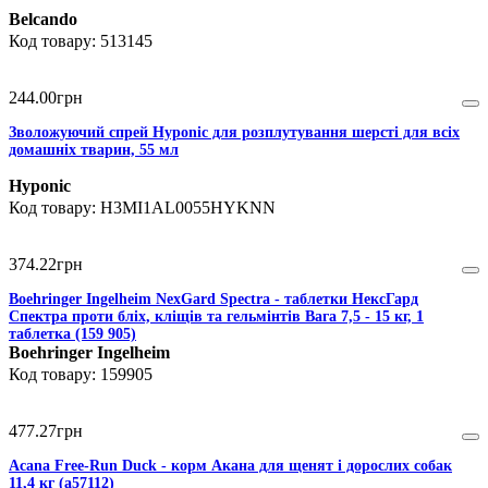
Belcando
513145
244
.
00
грн
Зволожуючий спрей Hyponic для розплутування шерсті для всіх
домашніх тварин, 55 мл
Hyponic
H3MI1AL0055HYKNN
374
.
22
грн
Boehringer Ingelheim NexGard Spectra - таблетки НексГард
Спектра проти бліх, кліщів та гельмінтів Вага 7,5 - 15 кг, 1
таблетка (159 905)
Boehringer Ingelheim
159905
477
.
27
грн
Acana Free-Run Duck - корм Акана для щенят і дорослих собак
11,4 кг (a57112)