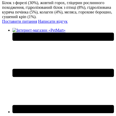
Білок з форелі (30%), жовтий горох, гліцерин рослинного
походження, гідролізований білок з птиці (8%), гідролізована
куряча печінка (5%), колаген (4%), меляса, горохове борошно,
сушений кріп (1%).
Поставити питання
Написати відгук