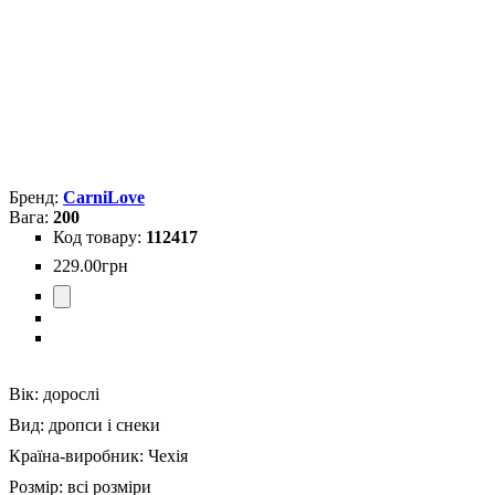
CarniLove
200
112417
229
.
00
грн
Вік:
дорослі
Вид:
дропси і снеки
Країна-виробник:
Чехія
Розмір:
всі розміри