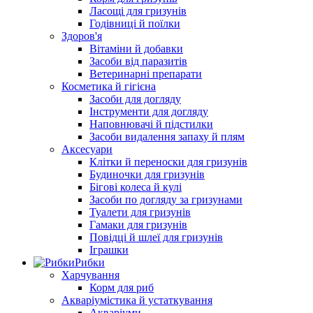
Ласощі для гризунів
Годівниці й поїлки
Здоров'я
Вітаміни й добавки
Засоби від паразитів
Ветеринарні препарати
Косметика й гігієна
Засоби для догляду
Інструменти для догляду
Наповнювачі й підстилки
Засоби видалення запаху й плям
Аксесуари
Клітки й переноски для гризунів
Будиночки для гризунів
Бігові колеса й кулі
Засоби по догляду за гризунами
Туалети для гризунів
Гамаки для гризунів
Повідці й шлеї для гризунів
Іграшки
Рибки
Харчування
Корм для риб
Акваріумістика й устаткування
Акваріуми