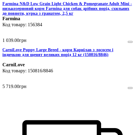
Farmina N&D Low Grain Light Chicken & Pomegranate Adult Mini -
низькозерновий корм Farmina для собак дрібних порід, схильних
до повноти, курка з гранатом, 2,5 кг
Farmina
156384
1 039
.
00
грн
CarniLove Puppy Large Breed - корм Карнілав з лососем і
індичкою для щенят великих порід 12 кг (150816/8846)
CarniLove
150816/8846
5 719
.
00
грн