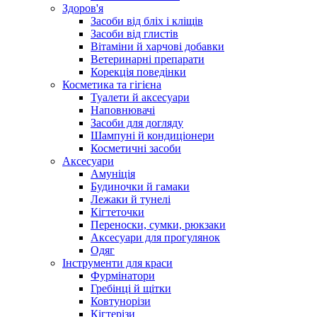
Здоров'я
Засоби від бліх і кліщів
Засоби від глистів
Вітаміни й харчові добавки
Ветеринарні препарати
Корекція поведінки
Косметика та гігієна
Туалети й аксесуари
Наповнювачі
Засоби для догляду
Шампуні й кондиціонери
Косметичні засоби
Аксесуари
Амуніція
Будиночки й гамаки
Лежаки й тунелі
Кігтеточки
Переноски, сумки, рюкзаки
Аксесуари для прогулянок
Одяг
Інструменти для краси
Фурмінатори
Гребінці й щітки
Ковтунорізи
Кігтерізи