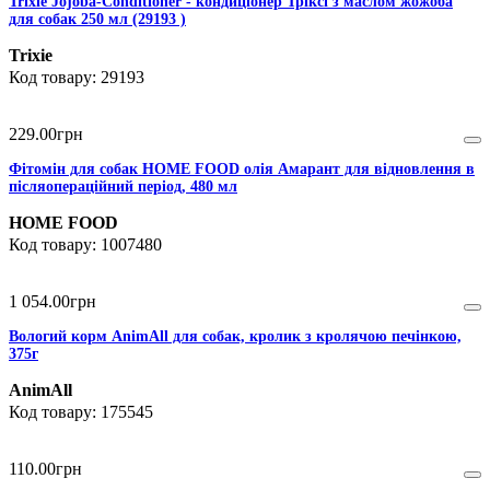
Trixie Jojoba-Conditioner - кондиціонер Тріксі з маслом жожоба
для собак 250 мл (29193 )
Trixie
29193
229
.
00
грн
Фітомін для собак HOME FOOD олія Амарант для відновлення в
післяопераційний період, 480 мл
HOME FOOD
1007480
1 054
.
00
грн
Вологий корм AnimAll для собак, кролик з кролячою печінкою,
375г
AnimAll
175545
110
.
00
грн