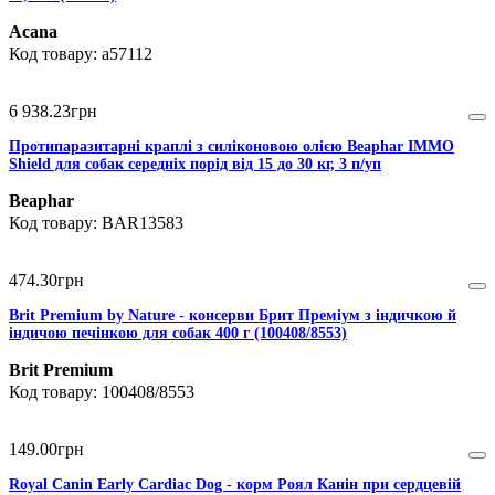
Acana
a57112
6 938
.
23
грн
Протипаразитарні краплі з силіконовою олією Beaphar IMMO
Shield для собак середніх порід від 15 до 30 кг, 3 п/уп
Beaphar
BAR13583
474
.
30
грн
Brit Premium by Nature - консерви Брит Преміум з індичкою й
індичою печінкою для собак 400 г (100408/8553)
Brit Premium
100408/8553
149
.
00
грн
Royal Canin Early Cardiac Dog - корм Роял Канін при сердцевій