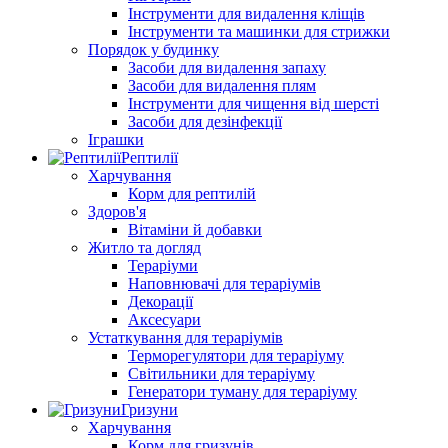
Інструменти для видалення кліщів
Інструменти та машинки для стрижки
Порядок у будинку
Засоби для видалення запаху
Засоби для видалення плям
Інструменти для чищення від шерсті
Засоби для дезінфекції
Іграшки
Рептилії
Харчування
Корм для рептилій
Здоров'я
Вітаміни й добавки
Житло та догляд
Тераріуми
Наповнювачі для тераріумів
Декорації
Аксесуари
Устаткування для тераріумів
Терморегулятори для тераріуму
Світильники для тераріуму
Генератори туману для тераріуму
Гризуни
Харчування
Корм для гризунів