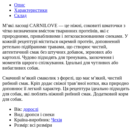
Опис
Характеристики
Склад
М’які ласощі CARNILOVE — це ніжні, соковиті шматочки з
чітко визначеним вмістом тваринних протеїнів, які є
природними, привабливими і легкозасвоюваними снеками. У
кожній рецептурі міститься окремий протеїн, доповнений
ретельно підібраними травами, що створює чистий,
автентичний смак без штучних добавок, зернових або
картоплі. Чудово підходять для тренувань, заохочення і
моментів щирого спілкування. Ідеальні для чутливих або
вибагливих собак.
Смачний м’який смаколик з форелі, що має м’який, чистий
рибний смак. Кріп додає свіжої трав’яної нотки, яка природно
доповнює її легкий характер. Ця рецептура ідеально підходить
для собак, які люблять ніжний рибний смак. Додатковий корм
для собак.
Вік:
дорослі
Вид:
дропси і снеки
Країна-виробник:
Чехія
Розмір:
всі розміри