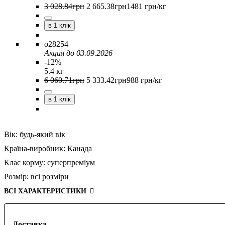
3 028
.
84
грн
2 665
.
38
грн
1481 грн/кг
в 1 клік
o28254
Акция до 03.09.2026
-12%
5.4 кг
6 060
.
71
грн
5 333
.
42
грн
988 грн/кг
в 1 клік
Вік:
будь-який вік
Країна-виробник:
Канада
Клас корму:
суперпреміум
Розмір:
всі розміри
ВСІ ХАРАКТЕРИСТИКИ
Доставка