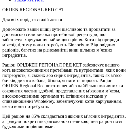
ORIJEN REGIONAL RED CAT
Для всіх порід та стадій життя
Допоможіть вашій кішці бути щасливою та процвітати за
допомогою сили високо протеїнової
рецептури, що
забезпечує харчування найвищого рівня. Коти від природи
м’ясоїдні, тому вони потребують Біологічно Відповідних
раціонів, багатих на різноманітні види цільних м’ясних
інгредієнтів.
Раціон ОРІДЖЕН РЕГІОНАЛ РЕД КЕТ забезпечує вашого
кота високопоживними протеїнами та нутрієнтами, яких вони
потребують, зі свіжих або сирих інгредієнтів, таких як м’ясо
бичків, дикого кабана, бізона, ягняти та поросят. Раціон
ORIJEN Regional Red виготовлений з найбільш поживних та
соковитих частин здобичі, представлених м’язовим м’ясом,
високопоживними органами та їстівними кістками у
співвідношенні WholePrey, забезпечуючи котів харчуванням,
якого вони потребують.
Цей раціон на 85% складається з якісних м’ясних інгредієнтів,
а гранули покриті ліофілізованою печінкою, цей раціон поза
будь-якими порівняннями.