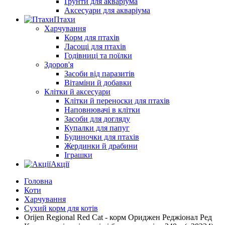
Ґрунти для акваріума
Аксесуари для акваріума
Птахи
Харчування
Корм для птахів
Ласощі для птахів
Годівниці та поїлки
Здоров'я
Засоби від паразитів
Вітаміни й добавки
Клітки й аксесуари
Клітки й переноски для птахів
Наповнювачі в клітки
Засоби для догляду
Купалки для папуг
Будиночки для птахів
Жердинки й драбини
Іграшки
Акції
Головна
Коти
Харчування
Сухий корм для котів
Orijen Regional Red Cat - корм Ориджен Реджіонал Ред