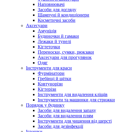
Наповнювачі
Засоби для догляду
Шампуні й кондиціонери
Косметичні засоби
Аксесуари
Амуніція
Будиночки й гамаки
Лежаки й тунелі
Кігтеточки
Переноски, сумки, рюкзаки
Аксесуари для прогулянок
Одяг
Інструменти для краси
Фурмінатори
Гребінці й щітки
Ковтунорізи
Кігтерізи
Інструменти для видалення кліщів
Інструменти та машинки для стрижки
Порядок у будинку
Засоби для видалення запаху
Засоби для видалення плям
Інструменти для чищення від шерсті
Засоби для дезінфекції
Іграшки