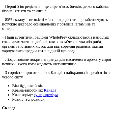
– Перші 5 інгредієнтів – це сире м’ясо, бичків, дикого кабана,
бізона, ягняти та свинина.
– 85% складу – це якісні м’ясні інгредієнти, що забезпечують
потужне джерело есенціальних протеїнів, вітамінів та
мінералів.
– Наші аутентичні раціони WholePrey складаються з найбільш
соковитих частин здобичі, таких як м’ясо, качка або риба,
органів та їстівних кісток для відтворення раціонів, якими
харчувались предки котів в дикій природі.
– Ліофілізоване покриття гранул для насиченого аромату сирої
печінки, якого коти жадають інстинктивно.
– З гордістю приготовано в Канаді з найкращих інгредієнтів з
усього світу.
Вік:
будь-який вік
Країна-виробник:
Канада
Клас корму:
суперпреміум
Розмір:
всі розміри
Склад: