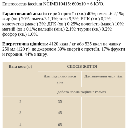
Enterococcus faecium NCIMB10415: 600x10 ^ 6 КУО.
Гарантований аналіз:
сирий протеїн (хв.) 40%; омега-6 2,1%;
жир (хв.) 20%; омега-3 1,1%; зола 9,5%; ЕПК (хв.) 0,2%;
кклетчатка (макс.) 3%; ДГК (хв.) 0,25%; вологість (макс.) 10%;
магній (хв.) 0,1%; кальцій (мін.) 2,1%; таурин (хв.) 0,2%;
фосфор (хв.) 1,6%.
Енергетична цінність:
4120 ккал / кг або 535 ккал на чашку
250 мл (120 г), де джерелом 39% енергії є протеїн, 17% фрукти
й городин, 44% з жиру.
Вага
кота
(кг)
СПОСІБ ЖИТТЯ
Для підтримки маси
Для зниження маси тіла
тіла
добова норма годівлі в грамах
2
35
-
3
45
-
4
65
-