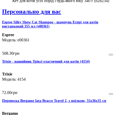
Кет для котів усіх порід і будь-якого віку 340 г (o28234)
Персонально для вас
Espree Silky Show Cat Shampoo - шампунь Еспрі для котів
виставковий 355 мл (e00361)
Espree
e00361
508
.
30
грн
Trixie - нашийник Тріксі еластичний для котів (4154)
Trixie
4154
72
.
00
грн
Переноска Bergamo Iata Bracco Travel 2, з поїлкою, 55x36x35 см
Bergamo