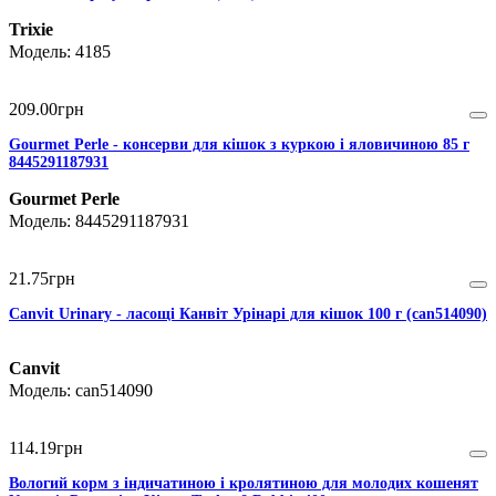
Trixie
4185
209
.
00
грн
Gourmet Perle - консерви для кішок з куркою і яловичиною 85 г
8445291187931
Gourmet Perle
8445291187931
21
.
75
грн
Canvit Urinary - ласощі Канвіт Урінарі для кішок 100 г (can514090)
Canvit
can514090
114
.
19
грн
Вологий корм з індичатиною і кролятиною для молодих кошенят