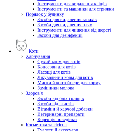
Інструменти для видалення кліщів
Інструменти та машинки для стрижки
Порядок у будинку
Засоби для видалення запахів
Засоби для видалення плям
Інструменти для чищення від шерсті
Засоби для дезінфекції
Коти
Харчування
Сухий корм для котів
Консерви для котів
Ласощі для котів
Лікувальний корм для котів
Миски й контейнери для корму
Замінники молока
Здоров'я
Засоби від бліх і кліщів
Засоби від глистів
Вітаміни й харчові добавки
Ветеринарні препарати
Корекція поведінки
Косметика та гігієна
Туалети й аксесуари