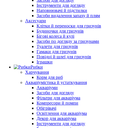
Засоби для догляду
Інструменти для догляду
Наповнювачі й підстилки
Засоби видалення запаху й плям
Аксесуари
Клітки й переноски для гризунів
Будиночки для гризунів
Бігові колеса й кулі
Засоби по догляду за гризунами
Туалети для гризунів
Гамаки для гризунів
Повідці й шлеї для гризунів
Іграшки
Рибки
Харчування
Корм для риб
Акваріумістика й устаткування
Акваріуми
Засоби для догляду
Фільтри для акваріума
Компресори й помпи
Обігрівачі
Освітлення для акваріума
Декор для акваріума
Інструменти для догляду