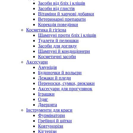
Засоби від бліх і кліщів
Засоби від глистів
Вітаміни й харчові добавки
Ветеринарні препарати
Корекція поведінки
Косметика й гігієна
Шампуні проти бліх і кліщів
Туалети й пелюшки
Засоби для догляду
Шампуні й кондиціонери
Косметичні засоби
Аксесуари
Амуніція
Будиночки й вольєри
Лежаки й пледи
Переноски, сумки, рюкзаки
Аксесуари для прогулянок
Іграшки
Одяг
Дверцята
Інструменти для краси
Фурмінатори
Гребінці й щітки
Ковтунорізи
Кігтерізи