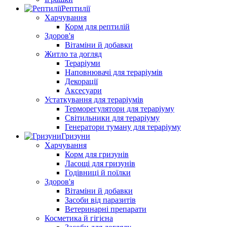
Рептилії
Харчування
Корм для рептилій
Здоров'я
Вітаміни й добавки
Житло та догляд
Тераріуми
Наповнювачі для тераріумів
Декорації
Аксесуари
Устаткування для тераріумів
Терморегулятори для тераріуму
Світильники для тераріуму
Генератори туману для тераріуму
Гризуни
Харчування
Корм для гризунів
Ласощі для гризунів
Годівниці й поїлки
Здоров'я
Вітаміни й добавки
Засоби від паразитів
Ветеринарні препарати
Косметика й гігієна