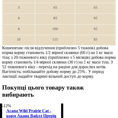
5
65
65
6
85
65
8
100
85
10
115
85
Кошенятам: після відлучення (приблизно 5 тижнів) добова
норма корму становить 1/2 мірної склянки (60 г) на 1 кг маси
тіла; з 20-тижневого віку (приблизно з 5 місяців) добова норма
корму становить 1/4 мірної склянки (30 г) на 1 кг маси тіла. З
52 тижневого віку - перехід на раціон для дорослих котів.
Вагітність: побільшайте добову норму до 25% . У період
лактації: надайте тварині вільний доступ до корму.
Покупці цього товару також
вибирають
-12%
Acana Wild Prairie Cat -
корм Акана Вайлд Прерія