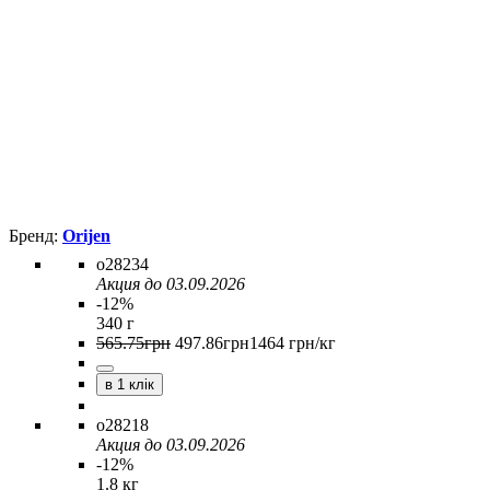
Orijen
o28234
Акция до 03.09.2026
-12%
340 г
565
.
75
грн
497
.
86
грн
1464 грн/кг
в 1 клік
o28218
Акция до 03.09.2026
-12%
1.8 кг