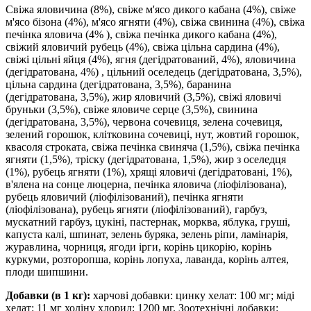
Свіжа яловичина (8%), свіже м'ясо дикого кабана (4%), свіже
м'ясо бізона (4%), м'ясо ягняти (4%), свіжа свинина (4%), свіжа
печінка яловича (4% ), свіжа печінка дикого кабана (4%),
свіжий яловичий рубець (4%), свіжа цільна сардина (4%),
свіжі цільні яйця (4%), ягня (дегідратований, 4%), яловичина
(дегідратована, 4%) , цільний оселедець (дегідратована, 3,5%),
цільна сардина (дегідратована, 3,5%), баранина
(дегідратована, 3,5%), жир яловичий (3,5%), свіжі яловичі
бруньки (3,5%), свіже яловиче серце (3,5%), свинина
(дегідратована, 3,5%), червона сочевиця, зелена сочевиця,
зелений горошок, клітковина сочевиці, нут, жовтий горошок,
квасоля строката, свіжа печінка свиняча (1,5%), свіжа печінка
ягняти (1,5%), тріску (дегідратована, 1,5%), жир з оселедця
(1%), рубець ягняти (1%), хрящі яловичі (дегідратовані, 1%),
в'ялена на сонце люцерна, печінка яловича (ліофілізована),
рубець яловичий (ліофілізований), печінка ягняти
(ліофілізована), рубець ягняти (ліофілізований), гарбуз,
мускатний гарбуз, цукіні, пастернак, морква, яблука, груші,
капуста калі, шпинат, зелень буряка, зелень ріпи, ламінарія,
журавлина, чорниця, ягоди ірги, корінь цикорію, корінь
куркуми, розторопша, корінь лопуха, лаванда, корінь алтея,
плоди шипшини.
Добавки (в 1 кг):
харчові добавки: цинку хелат: 100 мг; міді
хелат: 11 мг холіну хлорид: 1200 мг. Зоотехнічні добавки: