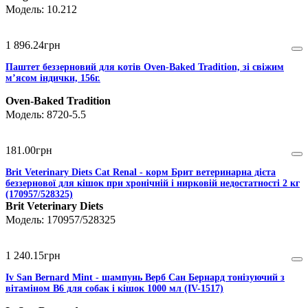
10.212
1 896
.
24
грн
Паштет беззерновий для котів Oven-Baked Tradition, зі свіжим
м’ясом індички, 156г.
Oven-Baked Tradition
8720-5.5
181
.
00
грн
Brit Veterinary Diets Cat Renal - корм Брит ветеринарна дієта
беззернової для кішок при хронічній і нирковій недостатності 2 кг
(170957/528325)
Brit Veterinary Diets
170957/528325
1 240
.
15
грн
Iv San Bernard Mint - шампунь Верб Сан Бернард тонізуючий з
вітаміном В6 для собак і кішок 1000 мл (IV-1517)