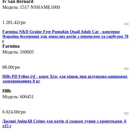
Iv San Bernard
1517 NSHAME1000
1 281
.
42
грн
Farmina N&D Graine Free Pumpkin Quail Adult Cat - консерви
Фарміна беззернові для дорослих котів з перепелом та гарбузом 70
г
Farmina
160605
88
.
00
грн
Hills PD Feline i/d - корм Хілс для кішок при шлунково-кишкових
захворюваннях 8 кг
Hills
606451
6 024
.
00
грн
Ласощі AnimAll Сrème для котів зі смаком тунця з креветками, 6
х15 г