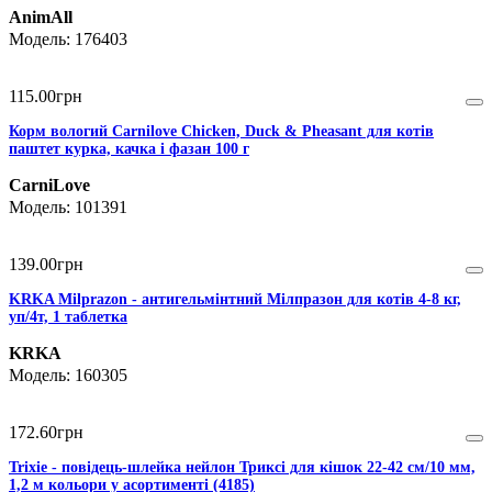
AnimAll
176403
115
.
00
грн
Корм вологий Carnilove Chicken, Duck & Pheasant для котів
паштет курка, качка і фазан 100 г
CarniLove
101391
139
.
00
грн
KRKA Milprazon - антигельмінтний Мілпразон для котів 4-8 кг,
уп/4т, 1 таблетка
KRKA
160305
172
.
60
грн
Trixie - повідець-шлейка нейлон Триксі для кішок 22-42 см/10 мм,
1,2 м кольори у асортименті (4185)