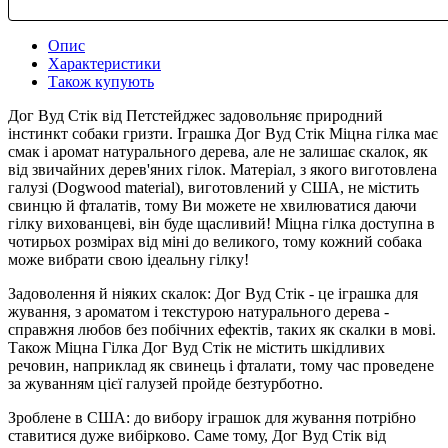
Опис
Характеристики
Також купують
Дог Вуд Стік від Петстейджес задовольняє природний
інстинкт собаки гризти. Іграшка Дог Вуд Стік Міцна гілка має
смак і аромат натурального дерева, але не залишає скалок, як
від звичайних дерев'яних гілок. Матеріал, з якого виготовлена
​​галузі (Dogwood material), виготовлений у США, не містить
свинцю й фталатів, тому Ви можете не хвилюватися даючи
гілку вихованцеві, він буде щасливий! Міцна гілка доступна в
чотирьох розмірах від міні до великого, тому кожний собака
може вибрати свою ідеальну гілку!
Задоволення й ніяких скалок: Дог Вуд Стік - це іграшка для
жування, з ароматом і текстурою натурального дерева -
справжня любов без побічних ефектів, таких як скалки в мові.
Також Міцна Гілка Дог Вуд Стік не містить шкідливих
речовин, наприклад як свинець і фталати, тому час проведене
за жуванням цієї галузей пройде безтурботно.
Зроблене в США: до вибору іграшок для жування потрібно
ставитися дуже вибірково. Саме тому, Дог Вуд Стік від