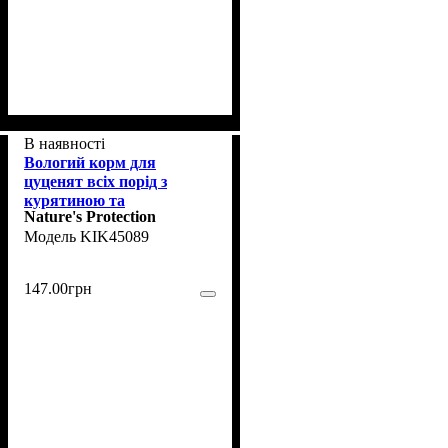
В наявності
Вологий корм для
цуценят всіх порід з
курятиною та
Nature's Protection
кролятиною Nature's
KIK45089
Protection Puppy chicken &
rabbit 200г
147
.
00
грн