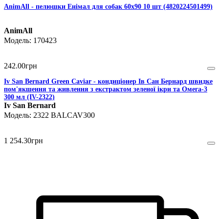
AnimAll - пелюшки Енімал для собак 60х90 10 шт (4820224501499)
AnimAll
170423
242
.
00
грн
Iv San Bernard Green Caviar - кондиціонер Ів Сан Бернард швидке
пом'якшення та живлення з екстрактом зеленої ікри та Омега-3
300 мл (IV-2322)
Iv San Bernard
2322 BALCAV300
1 254
.
30
грн