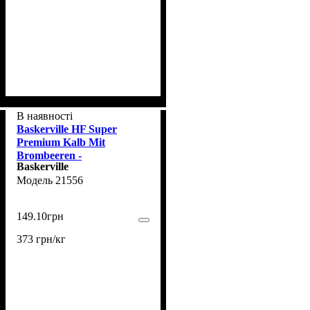
В наявності
Baskerville HF Super
Premium Kalb Mit
Brombeeren -
Baskerville
Консервований корм для
21556
цуценят з телятиною та
ожиною, 400 г
149
.
10
грн
373 грн/кг