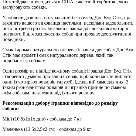
Петстейджес проводиться в США з якістю й турботою, яких
заслуговують собаки.
Улюблене дозвілля: натуральний бестселер, Дог Вуд Стік, що
захопить вашого вихованця настільки, наскільки задовольнить
його потреба гризти. Ідеальна іграшка для дозвілля аматорів
погризти й для заспокоєння собак при проявах деструктивної
поведінки.
Смак і аромат натурального дерева: іграшка для собак Дог Вуд
Стік має аромат і смак натурального дерева, який так
подобається собакам.
Один розмір не підійде кожному собаці: іграшка Дог Вуд Стік
створена з думкою про ваших собак, щоб вони могли вибрати
один із чотирьох розмірів галузей, ідеальний саме для них. З
таким різноманіттям розмірів ця іграшка прийде по смакові
всім собакам, незалежно від їхнього розміру.
Рекомендації з добору іграшки відповідно до розміру
собаки:
Міні (10,5х1х1х див) - собакам до 7 кг
Маленька (13,5х2,5х2 см) - собакам до 9 кг