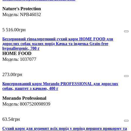
Nature's Protection
NPB46032
5 516
.
00
грн
Беззерновий гіпоалергенний сухий корм HOME FOOD для
дорослих собак малих порід Качка та індичка Grain-free
hypoallergenic, 700 г
HOME FOOD
1037077
273
.
00
грн
Консервований корм Morando PROFESSIONAL для дорослих
собак, паштет з качкою, 400 г
Morando Professional
8007520098939
63
.
54
грн
Сухий корм для цуценят всіх порід у період першого прикорму та