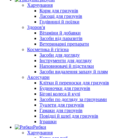
Харчування
Корм для гризунів
Ласощі для гризунів
Годівниці й поїлки
Здоров'я
Вітаміни й добавки
Засоби від паразитів
Ветеринарні препарати
Косметика й гігієна
Засоби для догляду
Інструменти для догляду
Наповнювачі й підстилки
Засоби видалення запаху й плям
Аксесуари
Клітки й переноски для гризунів
Будиночки для гризунів
Бігові колеса й кулі
Засоби по догляду за гризунами
Туалети для гризунів
Гамаки для гризунів
Повідці й шлеї для гризунів
Іграшки
Рибки
Харчування