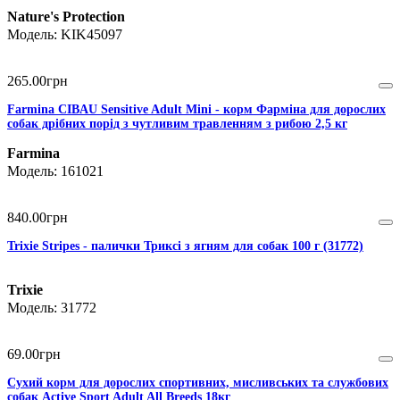
Nature's Protection
KIK45097
265
.
00
грн
Farmina CIBAU Sensitive Adult Mini - корм Фарміна для дорослих
собак дрібних порід з чутливим травленням з рибою 2,5 кг
Farmina
161021
840
.
00
грн
Trixie Stripes - палички Триксі з ягням для собак 100 г (31772)
Trixie
31772
69
.
00
грн
Сухий корм для дорослих спортивних, мисливських та службових
собак Active Sport Adult All Breeds 18кг