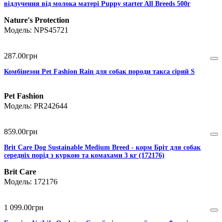
відлучення від молока матері Puppy starter All Breeds 500г
Nature's Protection
NPS45721
287
.
00
грн
Комбінезон Pet Fashion Rain для собак породи такса сірий S
Pet Fashion
PR242644
859
.
00
грн
Brit Care Dog Sustainable Medium Breed - корм Бріт для собак
середніх порід з куркою та комахами 3 кг (172176)
Brit Care
172176
1 099
.
00
грн