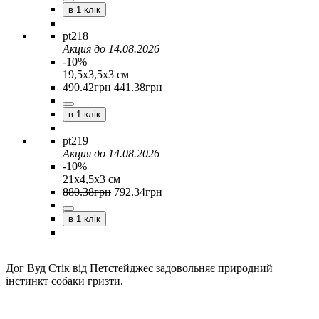
в 1 клік
pt218
Акция до 14.08.2026
-10%
19,5х3,5х3 см
490
.
42
грн
441
.
38
грн
в 1 клік
pt219
Акция до 14.08.2026
-10%
21х4,5х3 см
880
.
38
грн
792
.
34
грн
в 1 клік
Дог Вуд Стік від Петстейджес задовольняє природний
інстинкт собаки гризти.