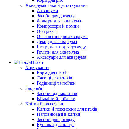
Корм для риб
Акваріумістика й устаткування
Акваріуми
Засоби для догляду
Фільтри для акваріума
Компресори й помпи
Обігрівачі
Освітлення для акваріума
Декор для акваріума
Інструменти для догляду
Ґрунти для акваріума
Аксесуари для акваріума
Птахи
Харчування
Корм для птахів
Ласощі для птахів
Годівниці та поїлки
Здоров'я
Засоби від паразитів
Вітаміни й добавки
Клітки й аксесуари
Клітки й переноски для птахів
Наповнювачі в клітки
Засоби для догляду
Купалки для папуг