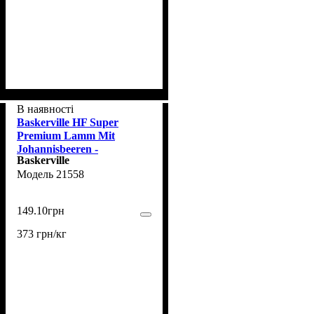
В наявності
Baskerville HF Super
Premium Lamm Mit
Johannisbeeren -
Baskerville
Консервований корм для
21558
цуценят з ягням та
смородиною для цуценят,
400 г
149
.
10
грн
373 грн/кг