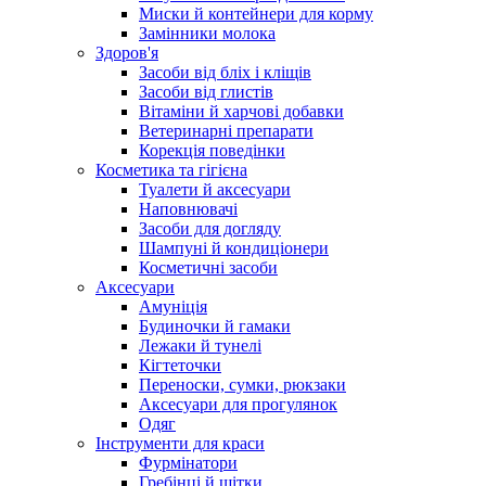
Миски й контейнери для корму
Замінники молока
Здоров'я
Засоби від бліх і кліщів
Засоби від глистів
Вітаміни й харчові добавки
Ветеринарні препарати
Корекція поведінки
Косметика та гігієна
Туалети й аксесуари
Наповнювачі
Засоби для догляду
Шампуні й кондиціонери
Косметичні засоби
Аксесуари
Амуніція
Будиночки й гамаки
Лежаки й тунелі
Кігтеточки
Переноски, сумки, рюкзаки
Аксесуари для прогулянок
Одяг
Інструменти для краси
Фурмінатори
Гребінці й щітки