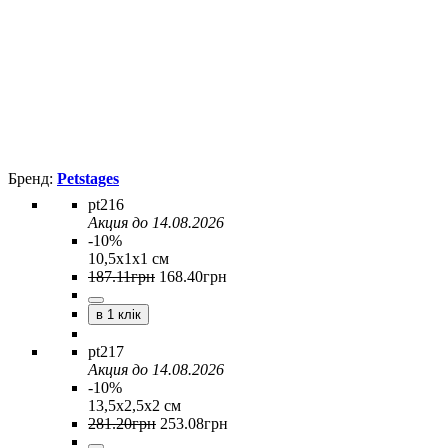
Petstages
pt216
Акция до 14.08.2026
-10%
10,5х1х1 см
187
.
11
грн
168
.
40
грн
в 1 клік
pt217
Акция до 14.08.2026
-10%
13,5х2,5х2 см
281
.
20
грн
253
.
08
грн