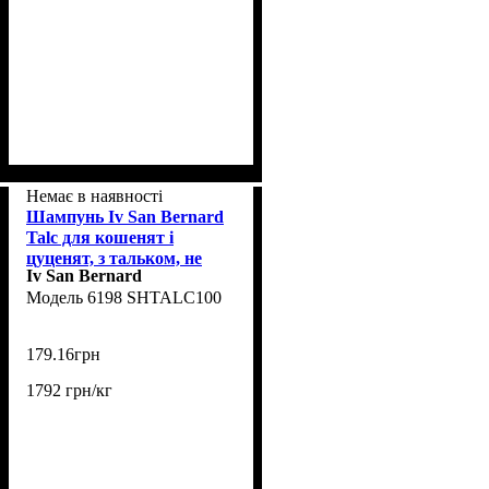
Немає в наявності
Шампунь Iv San Bernard
Talc для кошенят і
цуценят, з тальком, не
Iv San Bernard
подразнюючий очі, 100мл
6198 SHTALC100
179
.
16
грн
1792 грн/кг