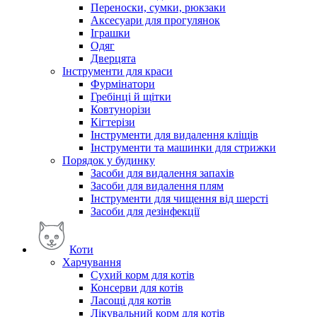
Переноски, сумки, рюкзаки
Аксесуари для прогулянок
Іграшки
Одяг
Дверцята
Інструменти для краси
Фурмінатори
Гребінці й щітки
Ковтунорізи
Кігтерізи
Інструменти для видалення кліщів
Інструменти та машинки для стрижки
Порядок у будинку
Засоби для видалення запахів
Засоби для видалення плям
Інструменти для чищення від шерсті
Засоби для дезінфекції
Коти
Харчування
Сухий корм для котів
Консерви для котів
Ласощі для котів
Лікувальний корм для котів