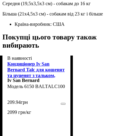
Середня (19,5х3,5х3 см) - собакам до 16 кг
Більша (21х4,5х3 см) - собакам від 23 кг і більше
Країна-виробник:
США
Покупці цього товару також
вибирають
В наявності
Кондиціонер Iv San
Bernard Talc для кошенят
та цуценят з тальком,
Iv San Bernard
живлячий, 100мл
6150 BALTALC100
209
.
94
грн
2099 грн/кг