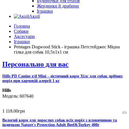
Будиночки для птахів
Жердинки й драбини
Іграшки
Акції
Головна
Собаки
Аксесуари
Іграшки
Petstages Dogwood Stick - іграшка Петстейджес Міцна
гілка для собак 10,5х1х1 см
Персонально для вас
Hills PD Canine z/d Mini - дієтичний корм Хілс для собак дрібних
порід при харчовій алергії 1 кг
Hills
607640
1 118
.
00
грн
Вологий корм для дорослих собак всіх порід з яловичиною та
індичкою Nature's Protection Adult Beef&Turkey 400г