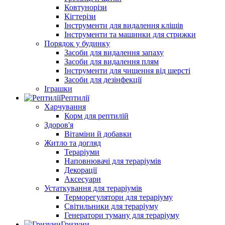
Ковтунорізи
Кігтерізи
Інструменти для видалення кліщів
Інструменти та машинки для стрижки
Порядок у будинку
Засоби для видалення запаху
Засоби для видалення плям
Інструменти для чищення від шерсті
Засоби для дезінфекції
Іграшки
Рептилії
Харчування
Корм для рептилій
Здоров'я
Вітаміни й добавки
Житло та догляд
Тераріуми
Наповнювачі для тераріумів
Декорації
Аксесуари
Устаткування для тераріумів
Терморегулятори для тераріуму
Світильники для тераріуму
Генератори туману для тераріуму
Гризуни