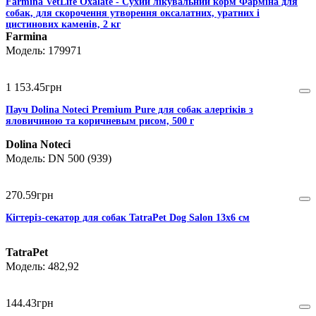
Farmina VetLife Oxalate - Сухий лікувальний корм Фарміна для
собак, для скорочення утворення оксалатних, уратних і
цистинових каменів, 2 кг
Farmina
179971
1 153
.
45
грн
Пауч Dolina Noteci Premium Pure для собак алергіків з
яловичиною та коричневым рисом, 500 г
Dolina Noteci
DN 500 (939)
270
.
59
грн
Кігтеріз-секатор для собак TatraPet Dog Salon 13х6 см
TatraPet
482,92
144
.
43
грн