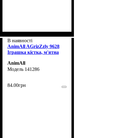
В наявності
AnimAll AGrizZzly 9628
Іграшка кістка, м'ятна
AnimAll
141286
84
.
00
грн