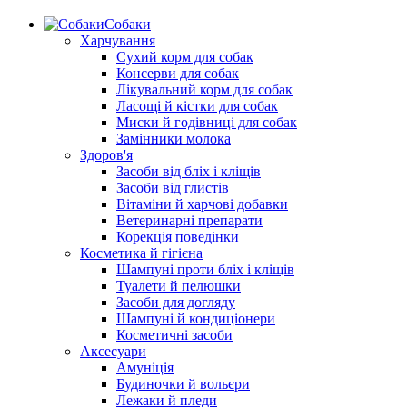
Собаки
Харчування
Сухий корм для собак
Консерви для собак
Лікувальний корм для собак
Ласощі й кістки для собак
Миски й годівниці для собак
Замінники молока
Здоров'я
Засоби від бліх і кліщів
Засоби від глистів
Вітаміни й харчові добавки
Ветеринарні препарати
Корекція поведінки
Косметика й гігієна
Шампуні проти бліх і кліщів
Туалети й пелюшки
Засоби для догляду
Шампуні й кондиціонери
Косметичні засоби
Аксесуари
Амуніція
Будиночки й вольєри
Лежаки й пледи