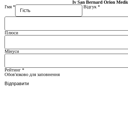
Iv San Bernard Orion Medi
І'мя
Відгук
Плюси
Мінуси
Рейтинг
Обов'язково для заповнення
Відправити