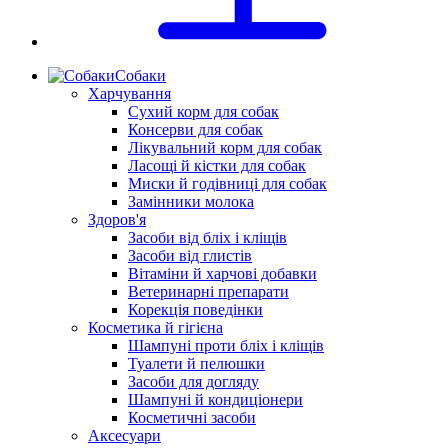
Собаки
Харчування
Сухий корм для собак
Консерви для собак
Лікувальний корм для собак
Ласощі й кістки для собак
Миски й годівниці для собак
Замінники молока
Здоров'я
Засоби від бліх і кліщів
Засоби від глистів
Вітаміни й харчові добавки
Ветеринарні препарати
Корекція поведінки
Косметика й гігієна
Шампуні проти бліх і кліщів
Туалети й пелюшки
Засоби для догляду
Шампуні й кондиціонери
Косметичні засоби
Аксесуари