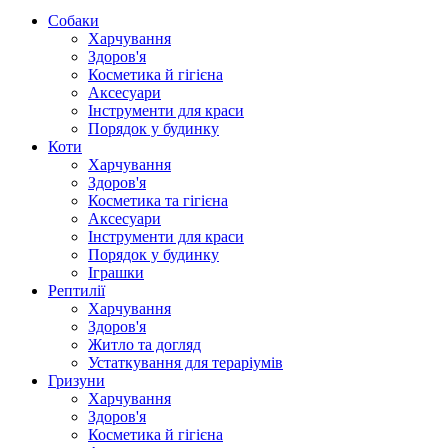
Собаки
Харчування
Здоров'я
Косметика й гігієна
Аксесуари
Інструменти для краси
Порядок у будинку
Коти
Харчування
Здоров'я
Косметика та гігієна
Аксесуари
Інструменти для краси
Порядок у будинку
Іграшки
Рептилії
Харчування
Здоров'я
Житло та догляд
Устаткування для тераріумів
Гризуни
Харчування
Здоров'я
Косметика й гігієна