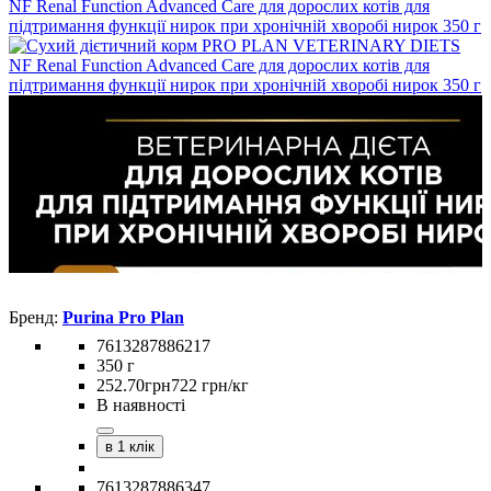
Purina Pro Plan
7613287886217
350 г
252
.
70
грн
722 грн/кг
В наявності
в 1 клік
7613287886347