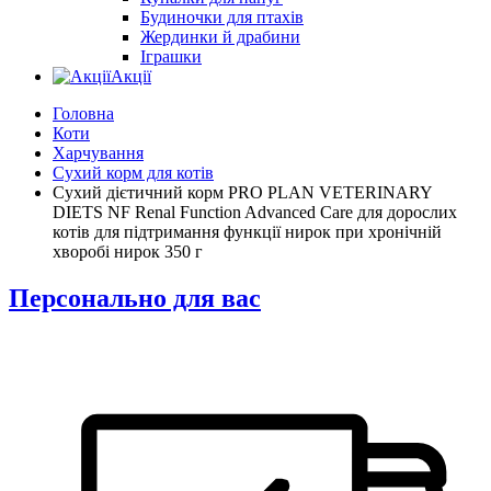
Будиночки для птахів
Жердинки й драбини
Іграшки
Акції
Головна
Коти
Харчування
Сухий корм для котів
Сухий дієтичний корм PRO PLAN VETERINARY
DIETS NF Renal Function Advanced Care для дорослих
котів для підтримання функції нирок при хронічній
хворобі нирок 350 г
Персонально для вас