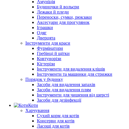
Амуніція
Будиночки й вольєри
Лежаки й пледи
Переноски, сумки, рюкзаки
Аксесуари для прогулянок
Іграшки
Одяг
Дверцята
Інструменти для краси
Фурмінатори
Гребінці й щітки
Ковтунорізи
Кігтерізи
Інструменти для видалення кліщів
Інструменти та машинки для стрижки
Порядок у будинку
Засоби для видалення запахів
Засоби для видалення плям
Інструменти для чищення від шерсті
Засоби для дезінфекції
Коти
Харчування
Сухий корм для котів
Консерви для котів
Ласощі для котів