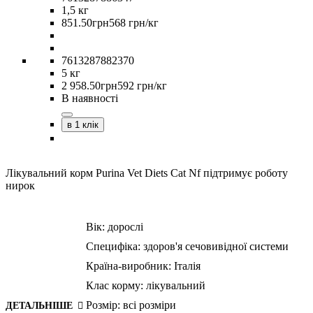
1,5 кг
851
.
50
грн
568 грн/кг
7613287882370
5 кг
2 958
.
50
грн
592 грн/кг
В наявності
в 1 клік
Лікувальний корм Purina Vet Diets Cat Nf підтримує роботу
нирок
Вік:
дорослі
Специфіка:
здоров'я сечовивідної системи
Країна-виробник:
Італія
Клас корму:
лікувальний
Розмір:
всі розміри
ДЕТАЛЬНІШЕ