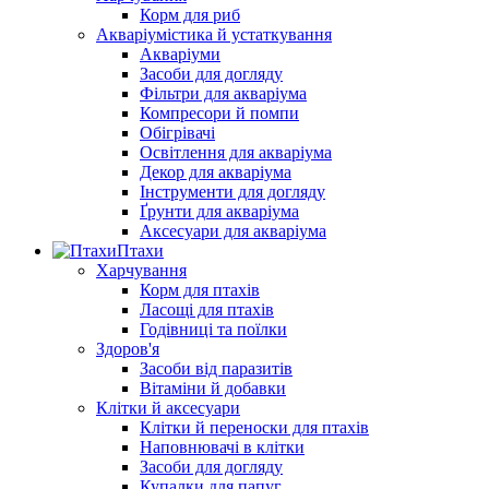
Корм для риб
Акваріумістика й устаткування
Акваріуми
Засоби для догляду
Фільтри для акваріума
Компресори й помпи
Обігрівачі
Освітлення для акваріума
Декор для акваріума
Інструменти для догляду
Ґрунти для акваріума
Аксесуари для акваріума
Птахи
Харчування
Корм для птахів
Ласощі для птахів
Годівниці та поїлки
Здоров'я
Засоби від паразитів
Вітаміни й добавки
Клітки й аксесуари
Клітки й переноски для птахів
Наповнювачі в клітки
Засоби для догляду
Купалки для папуг