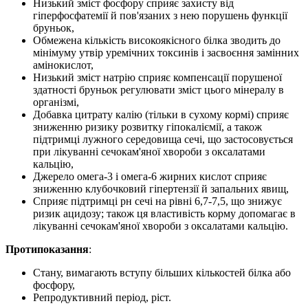
Низький зміст фосфору сприяє захисту від
гіперфосфатемії й пов'язаних з нею порушень функції
бруньок,
Обмежена кількість високоякісного білка зводить до
мінімуму утвір уремічних токсинів і засвоєння замінних
амінокислот,
Низький зміст натрію сприяє компенсації порушеної
здатності бруньок регулювати зміст цього мінералу в
організмі,
Добавка цитрату калію (тільки в сухому кормі) сприяє
зниженню ризику розвитку гіпокаліємії, а також
підтримці лужного середовища сечі, що застосовується
при лікуванні сечокам'яної хвороби з оксалатами
кальцію,
Джерело омега-3 і омега-6 жирних кислот сприяє
зниженню клубочковий гіпертензії й запальних явищ,
Сприяє підтримці рн сечі на рівні 6,7-7,5, що знижує
ризик ацидозу; також ця властивість корму допомагає в
лікуванні сечокам'яної хвороби з оксалатами кальцію.
Протипоказання
:
Стану, вимагають вступу більших кількостей білка або
фосфору,
Репродуктивний період, ріст.