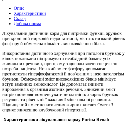
Опис
Характеристики
Склад
Добова норма
Лікувальний дієтичний корм для підтримки функції бруньок
при хронічній нирковій недостатності, містить низький рівень
фосфору й обмежена кількість високоякісного білка.
Використання дієтичного харчування при патології бруньок у
кішок покликано підтримувати необхідний баланс усіх
живильних речовин, при цьому задовольняючи специфічні
потреби пацієнта. Низький зміст фосфору допомагає
протистояти гіперфосфатаземії й пов'язаним з нею патологіям
бруньок. Обмежений зміст високоякісних білків мінімізує
вступ замінних амінокислот. Це допомагає знизити
вироблення в організмі азотних речовин. Знижений зміст
натрію дозволяє компенсувати нездатність хворих бруньок
регулювати рівень цієї важливої мінеральної речовини.
Підвищений вміст ненасичених жирних кислот Омега 3
сприяє зниженню клубочковий гіпертензії.
Характеристики лікувального корму Purina Renal: