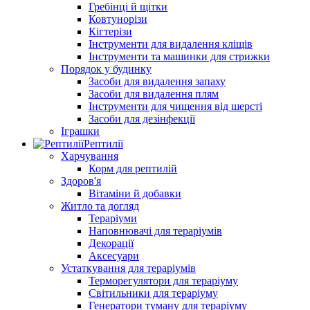
Гребінці й щітки
Ковтунорізи
Кігтерізи
Інструменти для видалення кліщів
Інструменти та машинки для стрижки
Порядок у будинку
Засоби для видалення запаху
Засоби для видалення плям
Інструменти для чищення від шерсті
Засоби для дезінфекції
Іграшки
Рептилії
Харчування
Корм для рептилій
Здоров'я
Вітаміни й добавки
Житло та догляд
Тераріуми
Наповнювачі для тераріумів
Декорації
Аксесуари
Устаткування для тераріумів
Терморегулятори для тераріуму
Світильники для тераріуму
Генератори туману для тераріуму