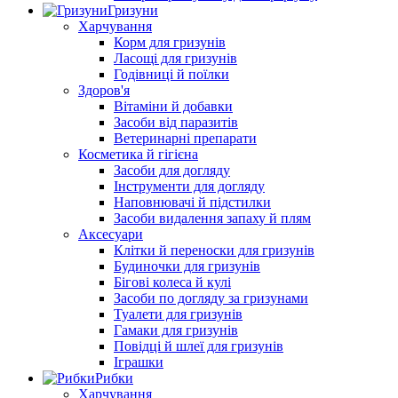
Гризуни
Харчування
Корм для гризунів
Ласощі для гризунів
Годівниці й поїлки
Здоров'я
Вітаміни й добавки
Засоби від паразитів
Ветеринарні препарати
Косметика й гігієна
Засоби для догляду
Інструменти для догляду
Наповнювачі й підстилки
Засоби видалення запаху й плям
Аксесуари
Клітки й переноски для гризунів
Будиночки для гризунів
Бігові колеса й кулі
Засоби по догляду за гризунами
Туалети для гризунів
Гамаки для гризунів
Повідці й шлеї для гризунів
Іграшки
Рибки
Харчування