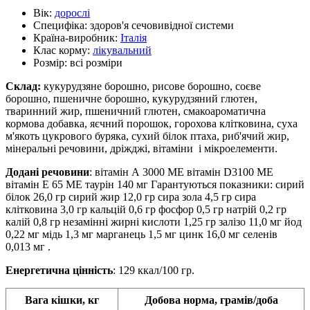
Вік:
дорослі
Специфіка:
здоров'я сечовивідної системи
Країна-виробник:
Італія
Клас корму:
лікувальний
Розмір:
всі розміри
Склад:
кукурудзяне борошно, рисове борошно, соєве
борошно, пшеничне борошно, кукурудзяний глютен,
тваринний жир, пшеничний глютен, смакоароматична
кормова добавка, яєчний порошок, горохова клітковина, суха
м'якоть цукрового буряка, сухий білок птаха, риб'ячий жир,
мінеральні речовини, дріжджі, вітаміни і мікроелементи.
Додані речовини
: вітамін А 3000 ME вітамін D3100 ME
вітамін Е 65 ME таурін 140 мг Гарантуються показники: сирий
білок 26,0 гр сирий жир 12,0 гр сира зола 4,5 гр сира
клітковина 3,0 гр кальцій 0,6 гр фосфор 0,5 гр натрій 0,2 гр
калій 0,8 гр незамінні жирні кислоти 1,25 гр залізо 11,0 мг йод
0,22 мг мідь 1,3 мг марганець 1,5 мг цинк 16,0 мг селенів
0,013 мг .
Енергетична цінність
: 129 ккал/100 гр.
Вага кішки, кг
Добова норма, грамів/доба