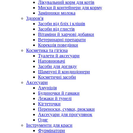
Лікувальний корм для котів
Миски й контейнери для корму
Замінники молока
Здоров'я
Засоби від бліх і кліщів
Засоби від глистів
Вітаміни й харчові добавки
Ветеринарні препарати
Корекція поведінки
Косметика та гігієна
Туалети й аксесуари
Наповнювачі
Засоби для догляду
Шампуні й кондиціонери
Косметичні засоби
Аксесуари
Амуніція
Будиночки й гамаки
Лежаки й тунелі
Кігтеточки
Переноски, сумки, рюкзаки
Аксесуари для прогулянок
Одяг
Інструменти для краси
Фурмінатори