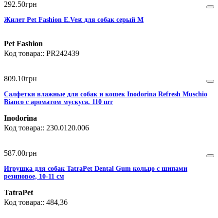
292
.
50
грн
Жилет Pet Fashion E.Vest для собак серый M
Pet Fashion
PR242439
809
.
10
грн
Салфетки влажные для собак и кошек Inodorina Refresh Muschio
Bianco с ароматом мускуса, 110 шт
Inodorina
230.0120.006
587
.
00
грн
Игрушка для собак TatraPet Dental Gum кольцо с шипами
резиновое, 10-11 см
TatraPet
484,36