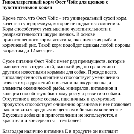
Гипоаллерегнный корм Фест Чойс для щенков с
чувствительной кожей
Кроме того, что Фест Чойс – это универсальный сухой корм,
качества суперпремиум, которое не поддается сомнению.
Корм способствует уменьшению чувствительности и
раздражительности шкуры щенков. В основе
приготовленного корма ягнятина, океаническая рыба и
коричневый рис. Такой корм подойдет щенкам любой породы
возрастом до 12 месяцев.
Сухое питание Фест Чойс имеет ряд преимуществ, которые
выводят его в отдельный, высокий ряд по сравнению с
другими известными кормами для собак. Прежде всего,
гипоаллергенность ягнятины способствует уменьшению
всяческих раздражений и высыпи на шкуре щенка, а
элементы океанической рыбы, минералов, витаминов и
кальция способствую быстрому росту и развитию собаки.
Отсутствие в корме соевых, пшеничных и кукурузных
продуктов способствует очищению организма и нее позволяет
накапливаться вредным веществам в большом количестве.
Вкусовые добавки в приготовлении не используются, а
красители и консерванты – тем более!
Благодаря наличию витамина Е в продукте он выглядит