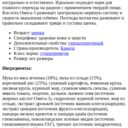
натурально и естественно. Идеально подходит корм для
плавного перехода на рацион с применением твердой пищи.
Кислота Омега-3 развивает центральную нервную систему и
скорость мышления собачки. Пептиды коллагена развивают и
правильно складывают хрящи и суставы щенка.
Возраст:
щенки
Специфика:
здоровье кожи и шерсти
Дополнительные свойства:
гипоаллергенный
Страна-производитель:
Канада
Класс корма:
суперпремиум
Размер:
все размеры
Ингредиенты:
Мука из мяса ягненка (18%), мука из сельди (15%),
коричневый рис (15%), сушеный картофель, ячменная крупа,
овсяная крупа, куриный жир, сушеная мякоть свеклы, сушеная
мякоть томата, лецитин, цельное льняное семя (источник
жирных кислот Омега-3), гидролизат куриной печени, жир из
сельди, экстракт дрожжей (источник маннан-олигосахаридов),
экстракт цикория (источник фрукто-олигосахаридов),
панцирь мелких креветок и панцирь краба (источник
глюкозамина), новозеландские зеленые мидии (источник
глюкозаминогликана ГАГ), трепанг (источник хондроитина),