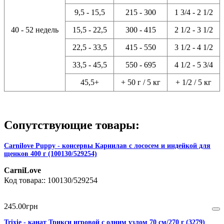
9,5 - 15,5
215 - 300
1 3/4 - 2 1/2
40 - 52 недель
15,5 - 22,5
300 - 415
2 1/2 - 3 1/2
22,5 - 33,5
415 - 550
3 1/2 - 4 1/2
33,5 - 45,5
550 - 695
4 1/2 - 5 3/4
45,5+
+ 50 г / 5 кг
+ 1/2 / 5 кг
Сопутствующие товары:
Carnilove Puppy - консервы Карнилав с лососем и индейкой для
щенков 400 г (100130/529254)
CarniLove
100130/529254
245
.
00
грн
Trixie - канат Трикси игровой с одним узлом 70 см/270 г (3279)