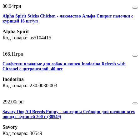
80
.
04
грн
Alpha Spirit Sticks Chicken - лакомство Альфа Спирит палочки с
курицей 16 шт/уп
Alpha Spirit
as5104415
166
.
11
грн
Салфетки влажные для собак и кошек Inodorina Refresh with
Citronel с цитронеллой, 40 шт
Inodorina
230.0030.003
292
.
00
грн
Savory Dog All Breeds Puppy - консервы Сейвори для щенков всех
пород с курицей 200 г (30549)
Savory
30549