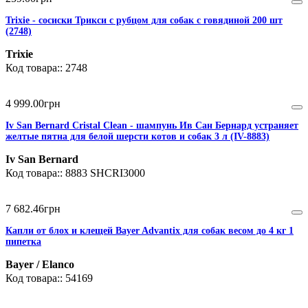
Trixie - сосиски Трикси с рубцом для собак с говядиной 200 шт
(2748)
Trixie
2748
4 999
.
00
грн
Iv San Bernard Cristal Clean - шампунь Ив Сан Бернард устраняет
желтые пятна для белой шерсти котов и собак 3 л (IV-8883)
Iv San Bernard
8883 SHCRI3000
7 682
.
46
грн
Капли от блох и клещей Bayer Advantix для собак весом до 4 кг 1
пипетка
Bayer / Elanco
54169