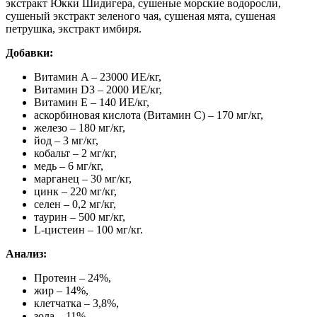
экстракт Юкки Шидигера, сушеные морские водоросли,
сушеный экстракт зеленого чая, сушеная мята, сушеная
петрушка, экстракт имбиря.
Добавки:
Витамин A – 23000 ИЕ/кг,
Витамин D3 – 2000 ИЕ/кг,
Витамин Е – 140 ИЕ/кг,
аскорбиновая кислота (Витамин С) – 170 мг/кг,
железо – 180 мг/кг,
йод – 3 мг/кг,
кобальт – 2 мг/кг,
медь – 6 мг/кг,
марганец – 30 мг/кг,
цинк – 220 мг/кг,
селен – 0,2 мг/кг,
таурин – 500 мг/кг,
L-цистеин – 100 мг/кг.
Анализ:
Протеин – 24%,
жир – 14%,
клетчатка – 3,8%,
зола – 11%,