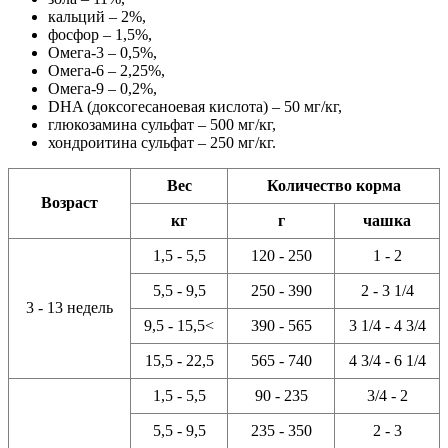
кальций – 2%,
фосфор – 1,5%,
Омега-3 – 0,5%,
Омега-6 – 2,25%,
Омега-9 – 0,2%,
DHA (доксогесаноевая кислота) – 50 мг/кг,
глюкозамина сульфат – 500 мг/кг,
хондроитина сульфат – 250 мг/кг.
Вес
Количество корма
Возраст
кг
г
чашка
1,5 - 5,5
120 - 250
1 - 2
5,5 - 9,5
250 - 390
2 - 3 1/4
3 - 13 недель
9,5 - 15,5<
390 - 565
3 1/4 - 4 3/4
15,5 - 22,5
565 - 740
4 3/4 - 6 1/4
1,5 - 5,5
90 - 235
3/4 - 2
5,5 - 9,5
235 - 350
2 - 3