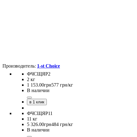
1-st Choice
ФЧСЩЯР2
2 кг
1 153
.
00
грн
577 грн/кг
В наличии
в 1 клик
ФЧСЩЯР11
11 кг
5 326
.
00
грн
484 грн/кг
В наличии