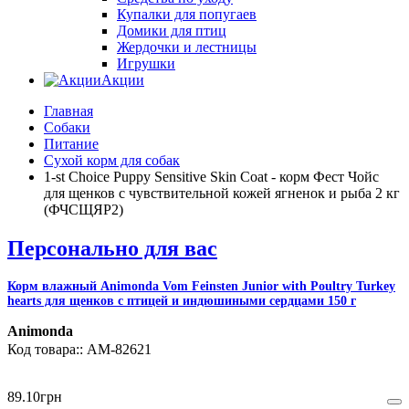
Купалки для попугаев
Домики для птиц
Жердочки и лестницы
Игрушки
Акции
Главная
Собаки
Питание
Сухой корм для собак
1-st Choice Puppy Sensitive Skin Coat - корм Фест Чойс
для щенков с чувствительной кожей ягненок и рыба 2 кг
(ФЧСЩЯР2)
Персонально для вас
Корм влажный Animonda Vom Feinsten Junior with Poultry Turkey
hearts для щенков с птицей и индюшиными сердцами 150 г
Animonda
AM-82621
89
.
10
грн