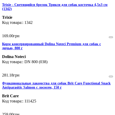
Trixie - Cветящийся брелок Трикси для собак косточка 4,5х3 см
(1342)
Trixie
1342
169
.
00
грн
Корм консервированный Dolina Noteci Premium для собак с
дичью, 800 г
Dolina Noteci
DN 800 (038)
281
.
18
грн
Функциональные лакомства для собак Brit Care Functional Snack
Antiparasitic Salmon с лососем, 150 г
Brit Care
111425
259
.
00
грн