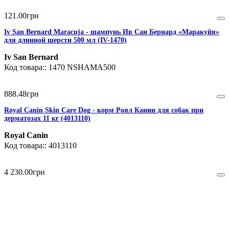
121
.
00
грн
Iv San Bernard Maracuja - шампунь Ив Сан Бернард «Маракуйя»
для длинной шерсти 500 мл (IV-1470)
Iv San Bernard
1470 NSHAMA500
888
.
48
грн
Royal Canin Skin Care Dog - корм Роял Канин для собак при
дерматозах 11 кг (4013110)
Royal Canin
4013110
4 230
.
00
грн