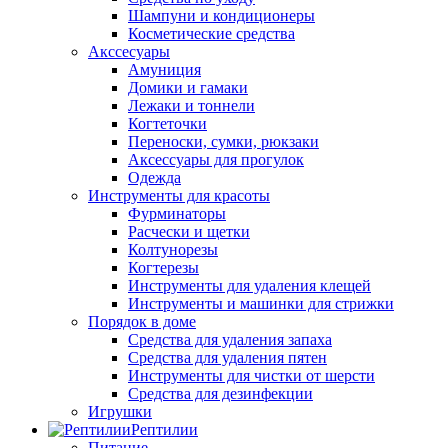
Шампуни и кондиционеры
Косметические средства
Акссесуары
Амуниция
Домики и гамаки
Лежаки и тоннели
Когтеточки
Переноски, сумки, рюкзаки
Аксессуары для прогулок
Одежда
Инструменты для красоты
Фурминаторы
Расчески и щетки
Колтунорезы
Когтерезы
Инструменты для удаления клещей
Инструменты и машинки для стрижки
Порядок в доме
Средства для удаления запаха
Средства для удаления пятен
Инструменты для чистки от шерсти
Средства для дезинфекции
Игрушки
Рептилии
Питание