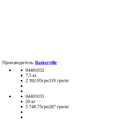
Baskerville
04401032
7,5 кг
2 392
.
95
грн
319 грн/кг
04401033
20 кг
5 748
.
75
грн
287 грн/кг