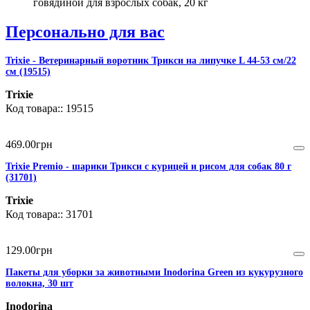
говядиной для взрослых собак, 20 кг
Персонально для вас
Trixie - Ветеринарный воротник Трикси на липучке L 44-53 см/22
см (19515)
Trixie
19515
469
.
00
грн
Trixie Premio - шарики Трикси с курицей и рисом для собак 80 г
(31701)
Trixie
31701
129
.
00
грн
Пакеты для уборки за животными Inodorina Green из кукурузного
волокна, 30 шт
Inodorina