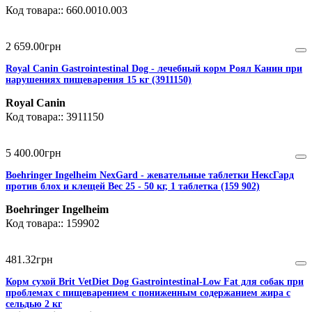
660.0010.003
2 659
.
00
грн
Royal Canin Gastrointestinal Dog - лечебный корм Роял Канин при
нарушениях пищеварения 15 кг (3911150)
Royal Canin
3911150
5 400
.
00
грн
Boehringer Ingelheim NexGard - жевательные таблетки НексГард
против блох и клещей Вес 25 - 50 кг, 1 таблетка (159 902)
Boehringer Ingelheim
159902
481
.
32
грн
Корм сухой Brit VetDiet Dog Gastrointestinal-Low Fat для собак при
проблемах с пищеварением с пониженным содержанием жира с
сельдью 2 кг