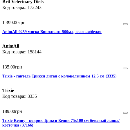
Brit Veterinary Diets
172243
1 399
.
00
грн
AnimAll 0259 миска Бриллиант 500мл, зеленая/белая
AnimAll
158144
135
.
00
грн
Trixie - гантель Трикси литая с колокольчиком 12,5 см (3335)
Trixie
3335
189
.
00
грн
Trixie Kenny - коврик Трикси Кенни 75х100 см бежевый лапка/
косточка (37166)