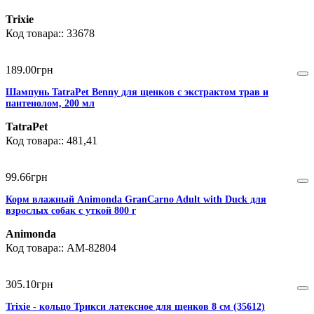
Trixie
33678
189
.
00
грн
Шампунь TatraPet Benny для щенков с экстрактом трав и
пантенолом, 200 мл
TatraPet
481,41
99
.
66
грн
Корм влажный Animonda GranCarno Adult with Duck для
взрослых собак с уткой 800 г
Animonda
AM-82804
305
.
10
грн
Trixie - кольцо Трикси латексное для щенков 8 см (35612)