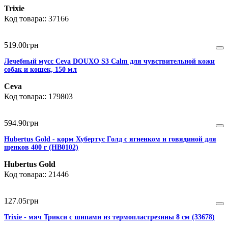
Trixie
37166
519
.
00
грн
Лечебный мусс Ceva DOUXO S3 Calm для чувствительной кожи
собак и кошек, 150 мл
Ceva
179803
594
.
90
грн
Hubertus Gold - корм Хубертус Голд с ягненком и говядиной для
щенков 400 г (HB0102)
Hubertus Gold
21446
127
.
05
грн
Trixie - мяч Трикси с шипами из термопластрезины 8 см (33678)