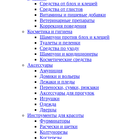
Средства от блох и клещей
Средства от глистов
Витамины и пищевые добавки
Ветеринарные препараты
Коррекция поведения
Косметика и гигиена
Шампуни против блох и клещей
Туалеты и пеленки
Средства по уходу
Шампуни и кондиционеры
Косметические средства
Аксессуары
Амуниция
Домики и вольеры
Лежаки и пледы
Переноски, сумки, рюкзаки
Аксессуары для прогулок
Игрушки
Одежда
Дверцы
Инструменты для красоты
Фурминаторы
Расчески и щетки
Колтунорезы
Когтерезы