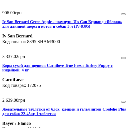
906
.
00
грн
Iv San Bernard Green Apple - шампунь Ив Сан Бернард «Яблоко»
для длинной шерсти котов и собак 3 л (IV-8395)
Iv San Bernard
8395 SHAM3000
3 337
.
02
грн
Корм сухой для щенков Carnilove True Fresh Turkey Puppy с
индейкой, 4 кг
CarniLove
172075
2 639
.
00
грн
Жевательные таблетки от блох, клещей и гельминтов Credelio Plus
для собак 22-45кг, 1 таблетка
Bayer / Elanco