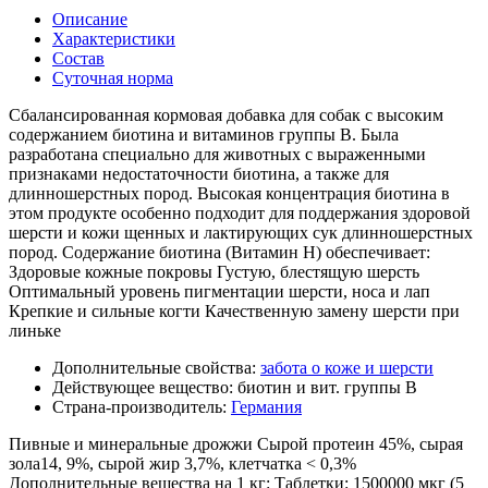
Описание
Характеристики
Состав
Суточная норма
Сбалансированная кормовая добавка для собак с высоким
содержанием биотина и витаминов группы В. Была
разработана специально для животных с выраженными
признаками недостаточности биотина, а также для
длинношерстных пород. Высокая концентрация биотина в
этом продукте особенно подходит для поддержания здоровой
шерсти и кожи щенных и лактирующих сук длинношерстных
пород. Содержание биотина (Витамин Н) обеспечивает:
Здоровые кожные покровы Густую, блестящую шерсть
Оптимальный уровень пигментации шерсти, носа и лап
Крепкие и сильные когти Качественную замену шерсти при
линьке
Дополнительные свойства:
забота о коже и шерсти
Действующее вещество:
биотин и вит. группы В
Страна-производитель:
Германия
Пивные и минеральные дрожжи Сырой протеин 45%, сырая
зола14, 9%, сырой жир 3,7%, клетчатка < 0,3%
Дополнительные вещества на 1 кг: Таблетки: 1500000 мкг (5