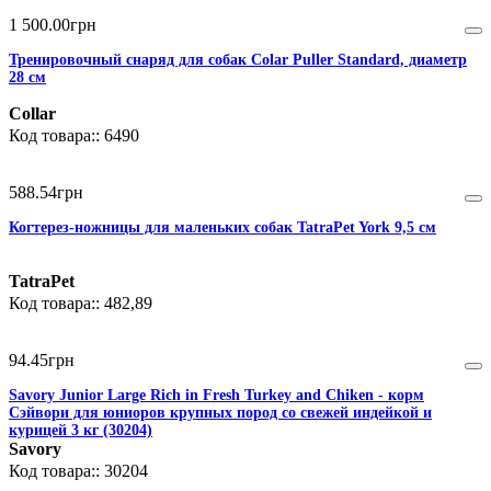
1 500
.
00
грн
Тренировочный снаряд для собак Colar Puller Standard, диаметр
28 см
Collar
6490
588
.
54
грн
Когтерез-ножницы для маленьких собак TatraPet York 9,5 см
TatraPet
482,89
94
.
45
грн
Savory Junior Large Rich in Fresh Turkey and Chiken - корм
Сэйвори для юниоров крупных пород со свежей индейкой и
курицей 3 кг (30204)
Savory
30204