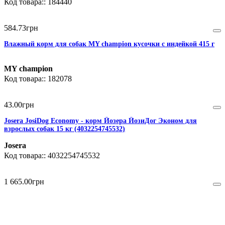
184440
584
.
73
грн
Влажный корм для собак MY champion кусочки с индейкой 415 г
MY champion
182078
43
.
00
грн
Josera JosiDog Economy - корм Йозера ЙозиДог Эконом для
взрослых собак 15 кг (4032254745532)
Josera
4032254745532
1 665
.
00
грн