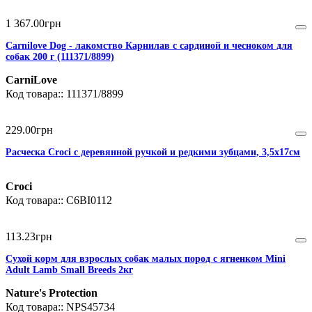
1 367
.
00
грн
Carnilove Dog - лакомство Карнилав с сардиной и чесноком для
собак 200 г (111371/8899)
CarniLove
111371/8899
229
.
00
грн
Расческа Croci с деревянной ручкой и редкими зубцами, 3,5х17см
Croci
C6BI0112
113
.
23
грн
Сухой корм для взрослых собак малых пород с ягненком Mini
Adult Lamb Small Breeds 2кг
Nature's Protection
NPS45734