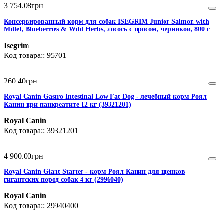
3 754
.
08
грн
Консервированный корм для собак ISEGRIM Junior Salmon with
Millet, Blueberries & Wild Herbs, лосось с просом, черникой, 800 г
Isegrim
95701
260
.
40
грн
Royal Canin Gastro Intestinal Low Fat Dog - лечебный корм Роял
Канин при панкреатите 12 кг (39321201)
Royal Canin
39321201
4 900
.
00
грн
Royal Canin Giant Starter - корм Роял Канин для щенков
гигантских пород собак 4 кг (2996040)
Royal Canin
29940400