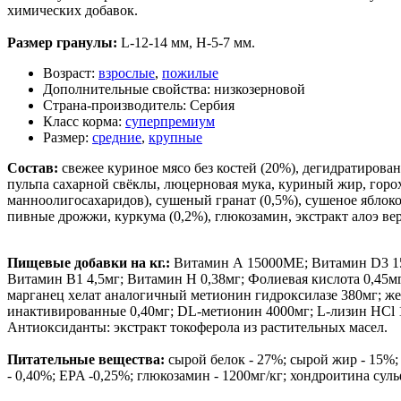
химических добавок.
Размер гранулы:
L-12-14 мм, H-5-7 мм.
Возраст:
взрослые
,
пожилые
Дополнительные свойства:
низкозерновой
Страна-производитель:
Сербия
Класс корма:
суперпремиум
Размер:
средние
,
крупные
Состав:
свежее куриное мясо без костей (20%), дегидратирова
пульпа сахарной свёклы, люцерновая мука, куриный жир, горох
манноолигосахаридов), сушеный гранат (0,5%), сушеное яблоко
пивные дрожжи, куркума (0,2%), глюкозамин, экстракт алоэ вер
Пищевые добавки на кг.:
Витамин А 15000МЕ; Витамин D3 150
Витамин В1 4,5мг; Витамин Н 0,38мг; Фолиевая кислота 0,45мг
марганец хелат аналогичный метионин гидроксилазе 380мг; же
инактивированные 0,40мг; DL-метионин 4000мг; L-лизин HCl 15
Антиоксиданты: экстракт токоферола из растительных масел.
Питательные вещества:
сырой белок - 27%; сырой жир - 15%; 
- 0,40%; EPA -0,25%; глюкозамин - 1200мг/кг; хондроитина сульф