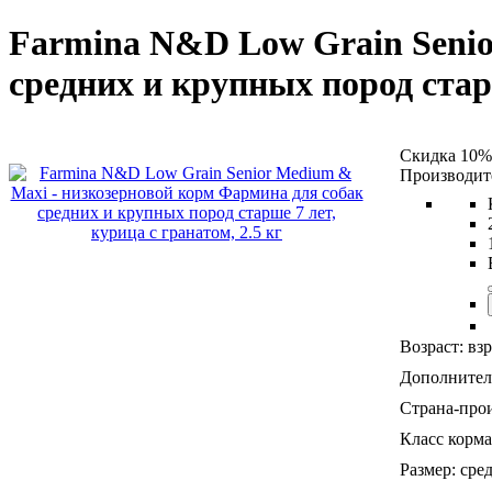
Farmina N&D Low Grain Senio
средних и крупных пород стар
Скидка 10%
Возраст:
вз
Дополнител
Страна-прои
Класс корма
Размер:
сре