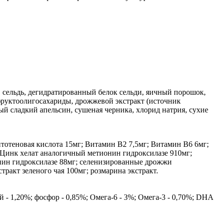
р, сельдь, дегидратированный белок сельди, яичный порошок,
 фруктоолигосахариды, дрожжевой экстракт (источник
й сладкий апельсин, сушеная черника, хлорид натрия, сухие
отеновая кислота 15мг; Витамин В2 7,5мг; Витамин В6 6мг;
; Цинк хелат аналогичный метионин гидроксилазе 910мг;
онин гидроксилазе 88мг; селенизированные дрожжи
ракт зеленого чая 100мг; розмарина экстракт.
й - 1,20%; фосфор - 0,85%; Омега-6 - 3%; Омега-3 - 0,70%; DHA