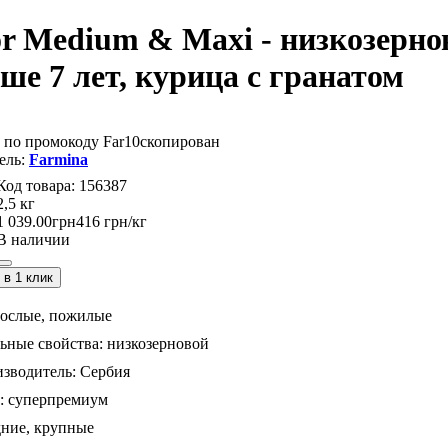
r Medium & Maxi - низкозерно
ше 7 лет, курица с гранатом
 по промокоду
Far10
скопирован
Farmina
156387
2,5 кг
1 039
.
00
грн
416 грн/кг
В наличии
в 1 клик
рослые,
пожилые
ьные свойства:
низкозерновой
зводитель:
Сербия
:
суперпремиум
дние,
крупные