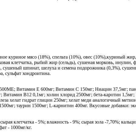
нное куриное мясо (18%), спельта (10%), овес (10%),куриный жи
овая клетчатка, рыбий жир (сельдь), сушеная морковь, инулин,
, сушеный шпинат, шелуха и семена подорожника (0,3%), сушены
а, сульфат хондроитина.
0МЕ; Витамин Е 600мг; Витамин С 150мг; Ниацин 37,5мг; пант
; Витамин В12 0,1мг; холин хлорид 2500мг; бета-каротин 1,5мг
леза хелат гидрат глицин 250мг; хелат меди аналогичный мети
00мг; таурин 1500мг; L-карнитин 400мг. Вкусовые добавки: экст
сырая клетчатка - 5%; влажность - 9%; сырая зола -7,70%; кальци
ат - 1000мг/кг.