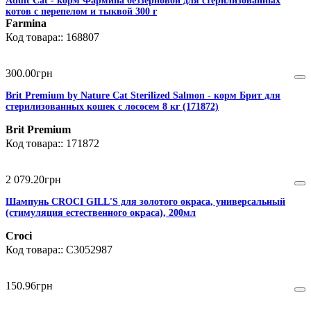
Adult Cat - корм Фармина беззерновой для стерилизованных
котов с перепелом и тыквой 300 г
Farmina
168807
300
.
00
грн
Brit Premium by Nature Cat Sterilized Salmon - корм Брит для
стерилизованных кошек с лососем 8 кг (171872)
Brit Premium
171872
2 079
.
20
грн
Шампунь CROCI GILL'S для золотого окраса, универсальный
(стимуляция естественного окраса), 200мл
Croci
C3052987
150
.
96
грн