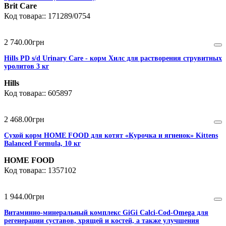
Brit Care
171289/0754
2 740
.
00
грн
Hills PD s/d Urinary Care - корм Хилс для растворения струвитных
уролитов 3 кг
Hills
605897
2 468
.
00
грн
Сухой корм HOME FOOD для котят «Курочка и ягненок» Kittens
Balanced Formula, 10 кг
HOME FOOD
1357102
1 944
.
00
грн
Витаминно-минеральный комплекс GiGi Calci-Cod-Omega для
регенерации суставов, хрящей и костей, а также улучшения