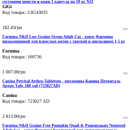
состояния шерсти и кожи 1 капсула на 10 кг N21
GiGi
GIG43035
182
.
43
грн
Farmina N&D Low Graine Ocean Adult Cat - корм Фармина
низкозерновой для взрослых котов с треской и апельсином 1,5 кг
Farmina
160736
1 007
.
00
грн
Canina Petvital Arthro-Tabletten - витамины Канина Петвиталь
Артро Табс 180 таб (723027AD)
Canina
723027 AD
2 813
.
00
грн
Farmina N&D Graine Free Pumpkin Quail & Pomegranate Neutered