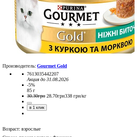
Gourmet Gold
7613035442207
Акция до 31.08.2026
-5%
85 г
30
.
30
грн
28
.
70
грн
338 грн/кг
в 1 клик
Возраст:
взрослые