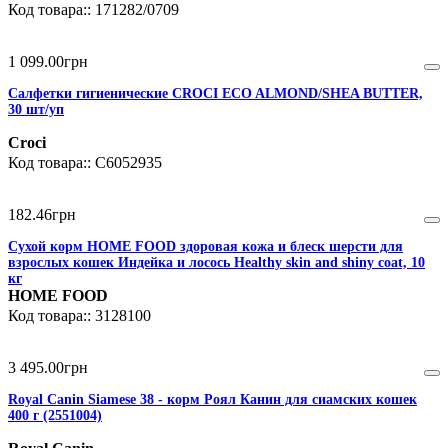
171282/0709
1 099
.
00
грн
Салфетки гигиенические CROCI ECO ALMOND/SHEA BUTTER,
30 шт/уп
Croci
C6052935
182
.
46
грн
Сухой корм HOME FOOD здоровая кожа и блеск шерсти для
взрослых кошек Индейка и лосось Healthy skin and shiny coat, 10
кг
HOME FOOD
3128100
3 495
.
00
грн
Royal Canin Siamese 38 - корм Роял Канин для сиамских кошек
400 г (2551004)