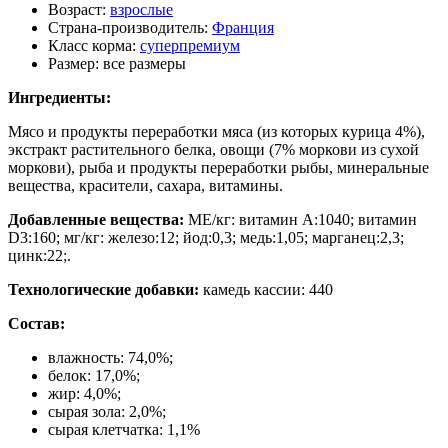
Возраст:
взрослые
Страна-производитель:
Франция
Класс корма:
суперпремиум
Размер:
все размеры
Ингредиенты:
Мясо и продукты переработки мяса (из которых курица 4%),
экстракт растительного белка, овощи (7% моркови из сухой
моркови), рыба и продукты переработки рыбы, минеральные
вещества, красители, сахара, витамины.
Добавленные вещества:
МЕ/кг: витамин A:1040; витамин
D3:160; мг/кг: железо:12; йод:0,3; медь:1,05; марганец:2,3;
цинк:22;.
Технологические добавки:
камедь кассии: 440
Состав
:
влажность: 74,0%;
белок: 17,0%;
жир: 4,0%;
сырая зола: 2,0%;
сырая клетчатка: 1,1%