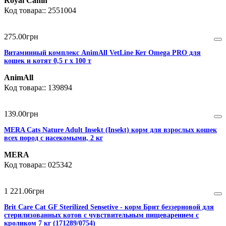
Royal Canin
2551004
275
.
00
грн
Витаминный комплекс AnimAll VetLine Кет Omega PRO для
кошек и котят 0,5 г х 100 т
AnimAll
139894
139
.
00
грн
MERA Cats Nature Adult Insekt (Insekt) корм для взрослых кошек
всех пород с насекомыми, 2 кг
MERA
025342
1 221
.
06
грн
Brit Care Cat GF Sterilized Sensetive - корм Брит беззерновой для
стерилизованных котов с чувствительным пищеварением с
кроликом 7 кг (171289/0754)