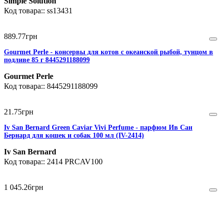
Simple Solution
ss13431
889
.
77
грн
Gourmet Perle - консервы для котов с океанской рыбой, тунцом в
подливе 85 г 8445291188099
Gourmet Perle
8445291188099
21
.
75
грн
Iv San Bernard Green Caviar Vivi Perfume - парфюм Ив Сан
Бернард для кошек и собак 100 мл (IV-2414)
Iv San Bernard
2414 PRCAV100
1 045
.
26
грн