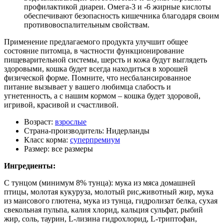
профилактикой диареи. Омега-3 и -6 жирные кислоты
обеспечивают безопасность кишечника благодаря своим
противовоспалительным свойствам.
Применение предлагаемого продукта улучшит общее
состояние питомца, в частности функционирование
пищеварительной системы, шерсть и кожа будут выглядеть
здоровыми, кошка будет всегда находиться в хорошей
физической форме. Помните, что несбалансированное
питание вызывает у вашего любимца слабость и
угнетенность, а с нашим кормом – кошка будет здоровой,
игривой, красивой и счастливой.
Возраст:
взрослые
Страна-производитель:
Нидерланды
Класс корма:
суперпремиум
Размер:
все размеры
Ингредиенты:
С тунцом (минимум 8% тунца): мука из мяса домашней
птицы, молотая кукуруза, молотый рис,животный жир, мука
из маисового глютена, мука из тунца, гидролизат белка, сухая
свекольная пульпа, калия хлорид, кальция сульфат, рыбий
жир, соль, таурин, L-лизина гидрохлорид, L-триптофан,