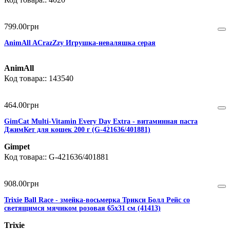
799
.
00
грн
AnimAll ACrazZzy Игрушка-неваляшка серая
AnimAll
143540
464
.
00
грн
GimCat Multi-Vitamin Every Day Extra - витаминная паста
ДжимКет для кошек 200 г (G-421636/401881)
Gimpet
G-421636/401881
908
.
00
грн
Trixie Ball Race - змейка-восьмерка Трикси Болл Рейс со
светящимся мячиком розовая 65х31 см (41413)
Trixie