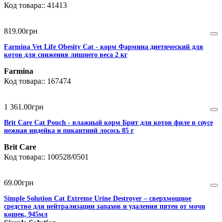
41413
819
.
00
грн
Farmina Vet Life Obesity Cat - корм Фармина диетический для
котов для снижения лишнего веса 2 кг
Farmina
167474
1 361
.
00
грн
Brit Care Cat Pouch - влажный корм Брит для котов филе в соусе
нежная индейка и пикантний лосось 85 г
Brit Care
100528/0501
69
.
00
грн
Simple Solution Cat Extreme Urine Destroyer – сверхмощное
средство для нейтрализации запахов и удаления пятен от мочи
кошек, 945мл