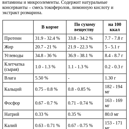
витамины и микроэлементы. Содержит натуральные
консерванты – смесь токоферолов, лимонную кислоту и
экстракт розмарина.
По сухому
на 100
В корме
веществу
ккал
Протеин
31.9 - 32.4 %
33.8 - 34.2 %
7.7 - 7.8 г
Жир
20.7 - 21 %
21.9 - 22.3 %
5 - 5.1 г
Углеводы
34.8 - 36 %
36.9 - 38.1 %
8.4 - 8.7 г
Клетчатка
1.0 - 1.3 %
1.1 - 1.3 %
0.2 - 0.3 г
(сырая)
Влага
5.50 %
-
1.30 г
182 - 194
Кальций
0.75 - 0.8 %
0.8 - 0.85 %
мг
163 - 169
Фосфор
0.67 - 0.7 %
0.71 - 0.74 %
мг
Натрий
0.33 %
0.35 %
80.0 мг
153 - 171
Калий
0.63 - 0.71 %
0.67 - 0.75 %
мг