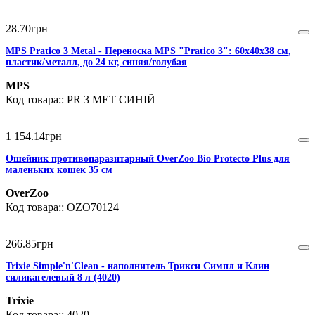
28
.
70
грн
MPS Pratico 3 Metal - Переноска MPS "Pratico 3": 60х40х38 см,
пластик/металл, до 24 кг, синяя/голубая
MPS
PR 3 MET СИНІЙ
1 154
.
14
грн
Ошейник противопаразитарный OverZoo Bio Protecto Plus для
маленьких кошек 35 см
OverZoo
OZO70124
266
.
85
грн
Trixie Simple'n'Clean - наполнитель Трикси Симпл и Клин
силикагелевый 8 л (4020)
Trixie
4020