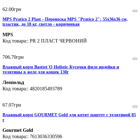
62
.
00
грн
MPS Pratico 2 Plast - Переноска MPS "Pratico 2": 55х36х36 см,
пластик, до 18 кг, светло - коричневая
MPS
PR 2 ПЛАСТ ЧЕРВОНИЙ
706
.
70
грн
Влажный корм Basttet`O Holistic Кусочки филе индейки и
телятины в желе для кошек 130г
Леопольд
4820185493789
67
.
07
грн
Влажный корм GOURMET Gold для котят паштет с телятиной 85
г
Gourmet Gold
7613036330596