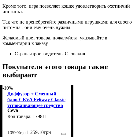
Кроме того, игра позволяет кошке удовлетворить охотничий
инстинкт.
Так что не пренебрегайте различными игрушками для своего
питомца - они ему очень нужны.
Желаемый цвет товара, пожалуйста, указывайте в
комментарии к заказу.
Страна-производитель:
Словакия
Покупатели этого товара также
выбирают
-10%
Диффузор + Сменный
блок CEVA Feliway Classic
успокаивающее средство
Ceva
для кошек, 48 мл
179811
1 259
.
10
грн
1 399
.
00
грн