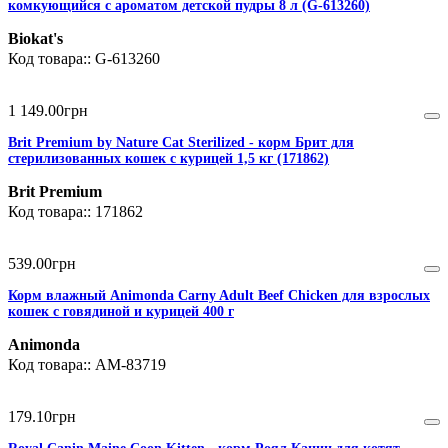
комкующийся c ароматом детской пудры 8 л (G-613260)
Biokat's
G-613260
1 149
.
00
грн
Brit Premium by Nature Cat Sterilized - корм Брит для
стерилизованных кошек с курицей 1,5 кг (171862)
Brit Premium
171862
539
.
00
грн
Корм влажный Animonda Carny Adult Beef Chicken для взрослых
кошек с говядиной и курицей 400 г
Animonda
AM-83719
179
.
10
грн