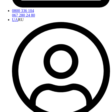
0800 336 104
067 280 24 80
UA
RU