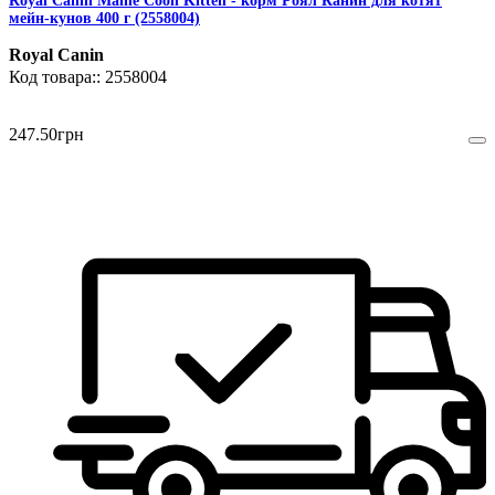
Royal Canin Maine Coon Kitten - корм Роял Канин для котят
мейн-кунов 400 г (2558004)
Royal Canin
2558004
247
.
50
грн