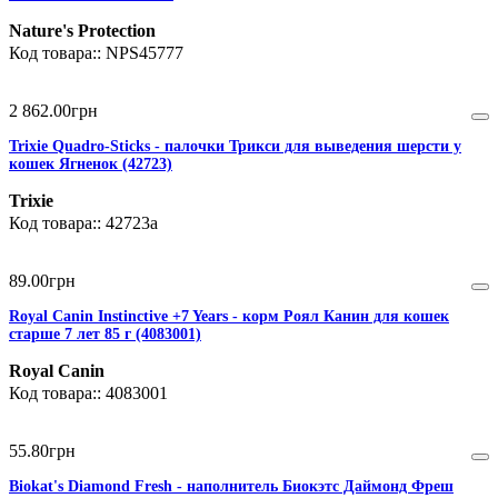
Nature's Protection
NPS45777
2 862
.
00
грн
Trixie Quadro-Sticks - палочки Трикси для выведения шерсти у
кошек Ягненок (42723)
Trixie
42723а
89
.
00
грн
Royal Canin Instinctive +7 Years - корм Роял Канин для кошек
старше 7 лет 85 г (4083001)
Royal Canin
4083001
55
.
80
грн
Biokat's Diamond Fresh - наполнитель Биокэтс Даймонд Фреш