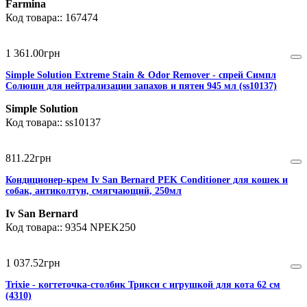
Farmina
167474
1 361
.
00
грн
Simple Solution Extreme Stain & Odor Remover - cпрей Симпл
Солюшн для нейтрализации запахов и пятен 945 мл (ss10137)
Simple Solution
ss10137
811
.
22
грн
Кондиционер-крем Iv San Bernard PEK Conditioner для кошек и
собак, антиколтун, смягчающий, 250мл
Iv San Bernard
9354 NPEK250
1 037
.
52
грн
Trixie - когтеточка-столбик Трикси с игрушкой для кота 62 см
(4310)