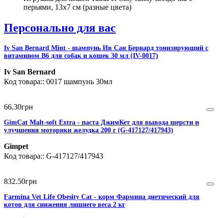
перьями, 13х7 см (разные цвета)
Персонально для вас
Iv San Bernard Mint - шампунь Ив Сан Бернард тонизирующий с
витамином В6 для собак и кошек 30 мл (IV-0017)
Iv San Bernard
0017 шампунь 30мл
66
.
30
грн
GimCat Malt-soft Extra - паста ДжимКет для вывода шерсти и
улучшения моторики желудка 200 г (G-417127/417943)
Gimpet
G-417127/417943
832
.
50
грн
Farmina Vet Life Obesity Cat - корм Фармина диетический для
котов для снижения лишнего веса 2 кг