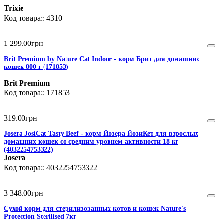
Trixie
4310
1 299
.
00
грн
Brit Premium by Nature Cat Indoor - корм Брит для домашних
кошек 800 г (171853)
Brit Premium
171853
319
.
00
грн
Josera JosiCat Tasty Beef - корм Йозера ЙозиКет для взрослых
домашних кошек со средним уровнем активности 18 кг
(4032254753322)
Josera
4032254753322
3 348
.
00
грн
Сухой корм для стерилизованных котов и кошек Nature's
Protection Sterilised 7кг