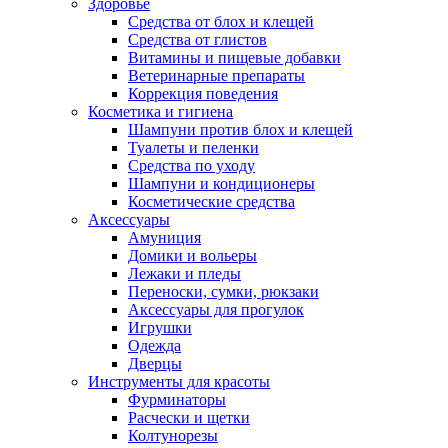
Здоровье
Средства от блох и клещей
Средства от глистов
Витамины и пищевые добавки
Ветеринарные препараты
Коррекция поведения
Косметика и гигиена
Шампуни против блох и клещей
Туалеты и пеленки
Средства по уходу
Шампуни и кондиционеры
Косметические средства
Аксессуары
Амуниция
Домики и вольеры
Лежаки и пледы
Переноски, сумки, рюкзаки
Аксессуары для прогулок
Игрушки
Одежда
Дверцы
Инструменты для красоты
Фурминаторы
Расчески и щетки
Колтунорезы