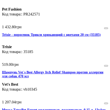
Pet Fashion
PR242571
1 432
.
80
грн
Trixie - поросенок Трикси хрюкающий с цветами 20 см (35185)
Trixie
35185
519
.
00
грн
Шампунь Vet`s Best Allergy Itch Relief Shampoo против аллергии
для собак 470 мл
Vet's Best
vb10345
1 207
.
04
грн
Миска TatraPet Expert меламиновая, пластиковая, 0,15 л, 13х4см