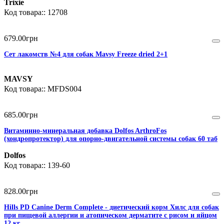
Trixie
12708
679
.
00
грн
Сет лакомств №4 для собак Mavsy Freeze dried 2+1
MAVSY
MFDS004
685
.
00
грн
Витаминно-минеральная добавка Dolfos ArthroFos
(хондропротектор) для опорно-двигательной системы собак 60 таб
Dolfos
139-60
828
.
00
грн
Hills PD Canine Derm Complete - диетический корм Хилс для собак
при пищевой аллергии и атопическом дерматите с рисом и яйцом
12 кг