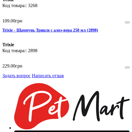
3268
109
.
00
грн
Trixie - Шампунь Трикси с алоэ-вера 250 мл (2898)
Trixie
2898
229
.
00
грн
Задать вопрос
Написать отзыв