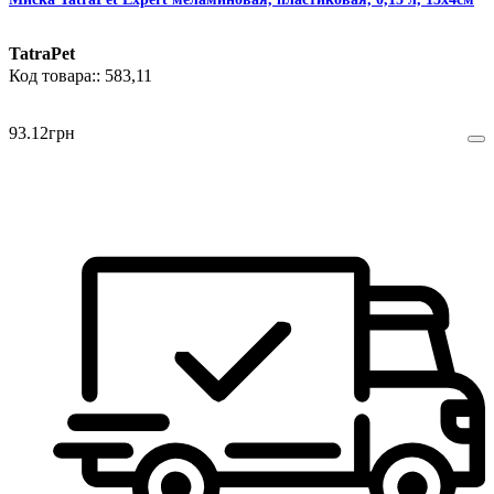
TatraPet
583,11
93
.
12
грн