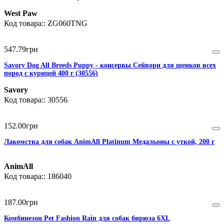
West Paw
ZG060TNG
547
.
79
грн
Savory Dog All Breeds Puppy - консервы Сейвори для щенков всех
пород с курицей 400 г (30556)
Savory
30556
152
.
00
грн
Лакомства для собак AnimAll Platinum Медальоны с уткой, 200 г
AnimAll
186040
187
.
00
грн
Комбинезон Pet Fashion Rain для собак бирюза 6XL