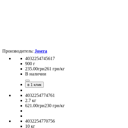
Josera
4032254745617
900 г
235
.
00
грн
261 грн/кг
В наличии
в 1 клик
4032254774761
2.7 кг
621
.
00
грн
230 грн/кг
4032254770756
10 кг