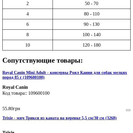
2
50 - 70
4
80 - 110
6
90 - 130
8
100 - 140
10
120 - 180
Сопутствующие товары:
Royal Canin Mini Adult - консервы Роял Канин для собак мелких
пород 85 г (109600100)
Royal Canin
109600100
55
.
80
грн
Trixie - мяч Трикси из каната на веревке 5,5 см/30 см (3268)
Trixie