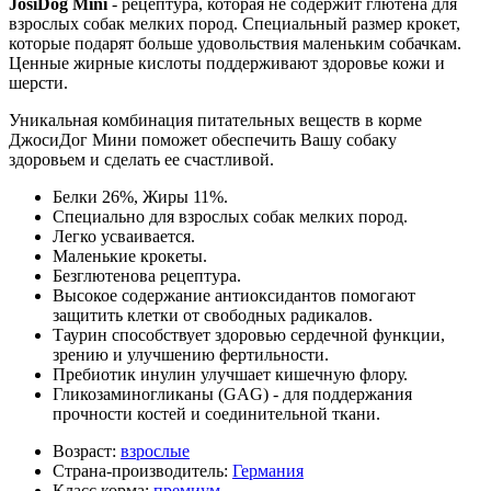
JosiDog Mini
- рецептура, которая не содержит глютена для
взрослых собак мелких пород. Специальный размер крокет,
которые подарят больше удовольствия маленьким собачкам.
Ценные жирные кислоты поддерживают здоровье кожи и
шерсти.
Уникальная комбинация питательных веществ в корме
ДжосиДог Мини поможет обеспечить Вашу собаку
здоровьем и сделать ее счастливой.
Белки 26%, Жиры 11%.
Специально для взрослых собак мелких пород.
Легко усваивается.
Маленькие крокеты.
Безглютенова рецептура.
Высокое содержание антиоксидантов помогают
защитить клетки от свободных радикалов.
Таурин способствует здоровью сердечной функции,
зрению и улучшению фертильности.
Пребиотик инулин улучшает кишечную флору.
Гликозаминогликаны (GAG) - для поддержания
прочности костей и соединительной ткани.
Возраст:
взрослые
Страна-производитель:
Германия
Класс корма:
премиум