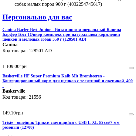
собак малых пород 900 г (4032254745617)
Персонально для вас
Canina Barfer Best Junior - Витаминно-минеральный Канина
Барфер Бэст Юниор комплекс при натуральном кормлении
щенков и молодых собак 350 г (128501 AD)
Canina
128501 AD
1 109
.
00
грн
Baskerville HF Super Premium Kalb Mit Brombeeren -
Консервированный корм для щенков с телятиной и ежевикой, 400
г
Baskerville
21556
149
.
10
грн
Trixie - ошейник Трикси светящийся с USB L-XL 65 cм/7 мм
розовый (12708)