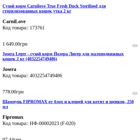
Сухой корм Carnilove True Fresh Duck Sterilised для
стерилизованных кошек утка 2 кг
CarniLove
173761
1 649
.
00
грн
Josera Leger - сухой корм Йозера Лигер для малоподвижных
кошек 2 кг (4032254749486)
Josera
4032254749486
778
.
00
грн
Шампунь FIPROMAX от блох и клещей для котят и щенков, 250
мл
Fipromax
НФ-00002023 (F-020)
97
.
44
грн