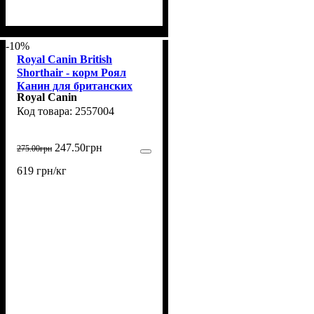
-10%
Royal Canin British
Shorthair - корм Роял
Канин для британских
Royal Canin
короткошерстных 400 г
2557004
(2557004)
247
.
50
грн
275
.
00
грн
619 грн/кг