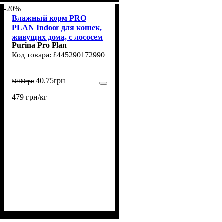
-20%
Влажный корм PRO
PLAN Indoor для кошек,
живущих дома, с лососем
Purina Pro Plan
85 г
8445290172990
40
.
75
грн
50
.
90
грн
479 грн/кг