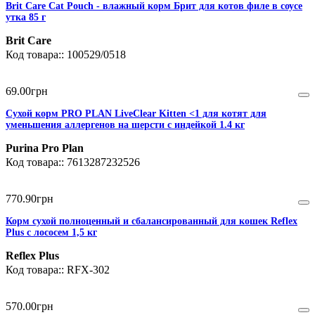
Brit Care Cat Pouch - влажный корм Брит для котов филе в соусе
утка 85 г
Brit Care
100529/0518
69
.
00
грн
Сухой корм PRO PLAN LiveClear Kitten <1 для котят для
уменьшения аллергенов на шерсти с индейкой 1.4 кг
Purina Pro Plan
7613287232526
770
.
90
грн
Корм сухой полноценный и сбалансированный для кошек Reflex
Plus с лососем 1,5 кг
Reflex Plus
RFX-302
570
.
00
грн