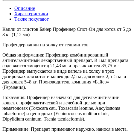
Описание
Характеристики
Также покупают
Капли от глистов Байер Профендер Спот-Он для котов от 5 до
8 кг (1,12 мл)
Профендер капли на холку от гельминтов
Общая информация: Профендер комбинированный
антигельминтный лекарственный препарат. В 1мл препарата
содержится эмодепсид 21,43 мг и празиквантел 85,75 мг.
Профендер выпускается в виде капель на холку в трех
дозировках для котят и кошек до 2,5 кг, для кошек 2,5–5 кг и
для кошек 5–8 кг. Производитель компания «Байер»
(Германия).
Показания: Профендер назначают для дегельминтизации
кошек с профилактической и лечебной целью при
нематодозах (Тохосаra саti, Toxascaris leonine, Ancylostoma
tubaeforme) и цестодозах (Echinococcus multilocularis,
Dipylidium caninum, Taenia taeniaeformis).
Применение: Препарат применяют наружно, нанося в места,