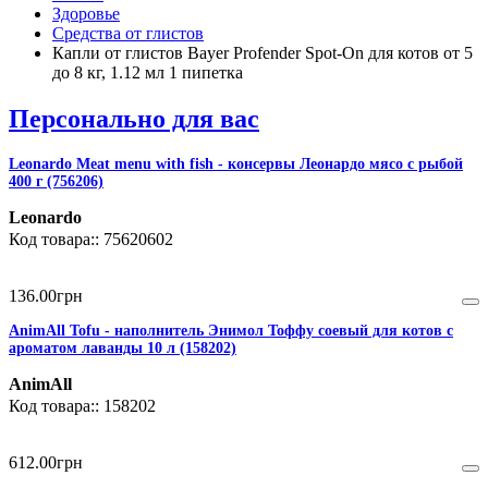
Здоровье
Средства от глистов
Капли от глистов Bayer Profender Spot-On для котов от 5
до 8 кг, 1.12 мл 1 пипетка
Персонально для вас
Leonardo Meat menu with fish - консервы Леонардо мясо с рыбой
400 г (756206)
Leonardo
75620602
136
.
00
грн
AnimAll Тоfu - наполнитель Энимол Тоффу соевый для котов с
ароматом лаванды 10 л (158202)
AnimAll
158202
612
.
00
грн