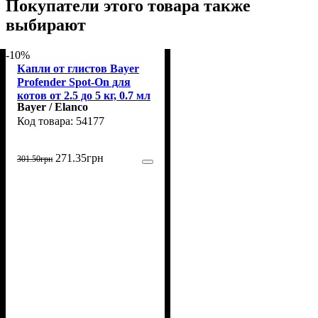
Покупатели этого товара также
выбирают
-10%
Капли от глистов Bayer
Profender Spot-On для
котов от 2.5 до 5 кг, 0.7 мл
Bayer / Elanco
1 пипетка
54177
271
.
35
грн
301
.
50
грн