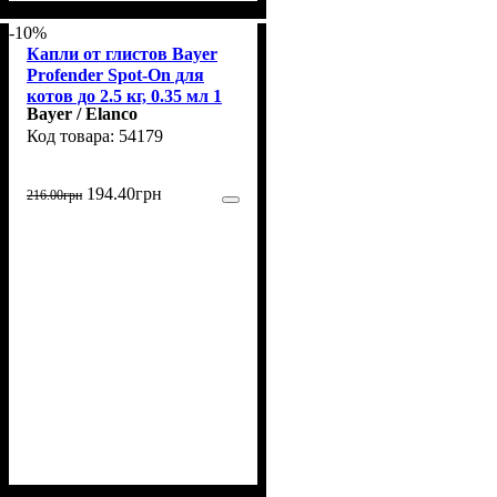
-10%
Капли от глистов Bayer
Profender Spot-On для
котов до 2.5 кг, 0.35 мл 1
Bayer / Elanco
пипетка
54179
194
.
40
грн
216
.
00
грн