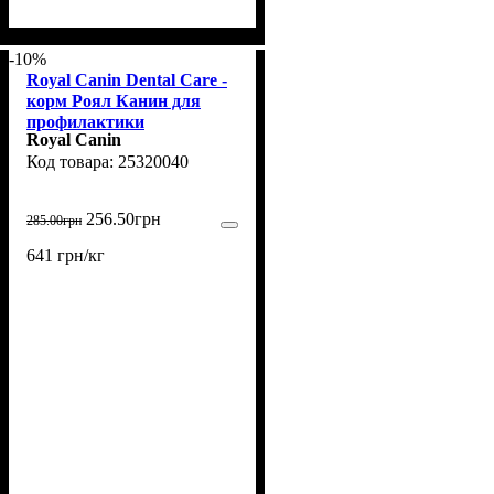
-10%
Royal Canin Dental Care -
корм Роял Канин для
профилактики
Royal Canin
образования зубного
25320040
налета у кошек 400 г
(25320040)
256
.
50
грн
285
.
00
грн
641 грн/кг