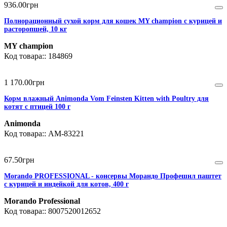
936
.
00
грн
Полнорационный сухой корм для кошек MY champion с курицей и
расторопшей, 10 кг
MY champion
184869
1 170
.
00
грн
Корм влажный Animonda Vom Feinsten Kitten with Poultry для
котят с птицей 100 г
Animonda
AM-83221
67
.
50
грн
Morando PROFESSIONAL - консервы Морандо Профешнл паштет
с курицей и индейкой для котов, 400 г
Morando Professional
8007520012652