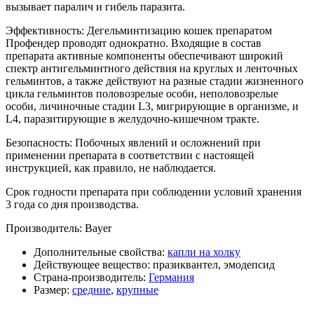
вызывает паралич и гибель паразита.
Эффективность: Дегельминтизацию кошек препаратом
Профендер проводят однократно. Входящие в состав
препарата активные компоненты обеспечивают широкий
спектр антигельминтного действия на круглых и ленточных
гельминтов, а также действуют на разные стадии жизненного
цикла гельминтов половозрелые особи, неполовозрелые
особи, личиночные стадии L3, мигрирующие в организме, и
L4, паразитирующие в желудочно-кишечном тракте.
Безопасность: Побочных явлений и осложнений при
применении препарата в соответствии с настоящей
инструкцией, как правило, не наблюдается.
Срок годности препарата при соблюдении условий хранения
3 года со дня производства.
Производитель: Bayer
Дополнительные свойства:
капли на холку
Действующее вещество:
празиквантел, эмодепсид
Страна-производитель:
Германия
Размер:
средние
,
крупные