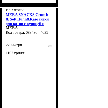
В наличии
MERA SNACKS Crunch
& Soft Huhn&Käse снеки
для котов с курицей и
MERA
сыром, 200 гр
083430 - 4035
220
.
44
грн
1102 грн/кг