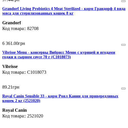
Grandorf Living Probiotics 4 Meat Sterilized - корм Грандорф 4 вида
мяса для стерилизованных кошек 8 кг
Grandorf
82708
6 361
.
00
грн
Vibrisse Menu - консервы Вибрисс Меню с курицей и ягодами
годжи в сырном соусе 70 г (C1018073)
Vibrisse
C1018073
89
.
21
грн
Royal Canin Sensible 33 - корм Роял Канин для привередливых
кошек 2 кг (2521020)
Royal Canin
2521020