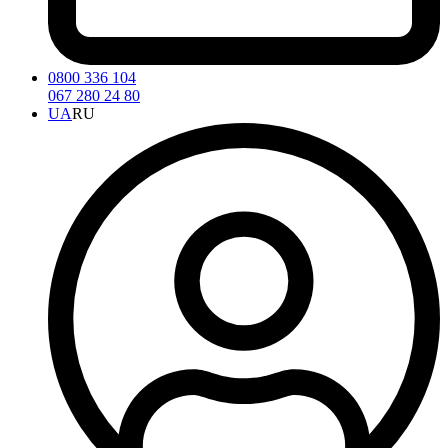
0800 336 104
067 280 24 80
UA
RU