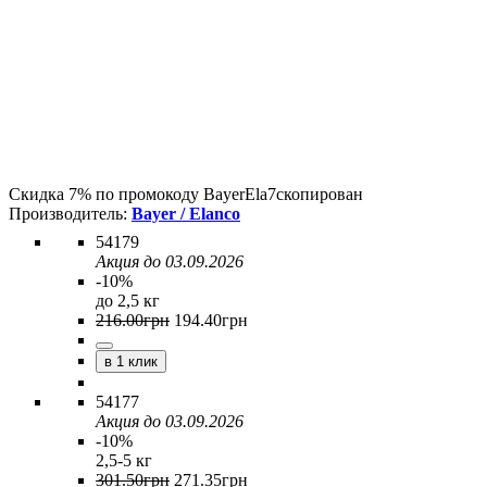
Скидка 7% по промокоду
BayerEla7
скопирован
Bayer / Elanco
54179
Акция до 03.09.2026
-10%
до 2,5 кг
216
.
00
грн
194
.
40
грн
в 1 клик
54177
Акция до 03.09.2026
-10%
2,5-5 кг
301
.
50
грн
271
.
35
грн