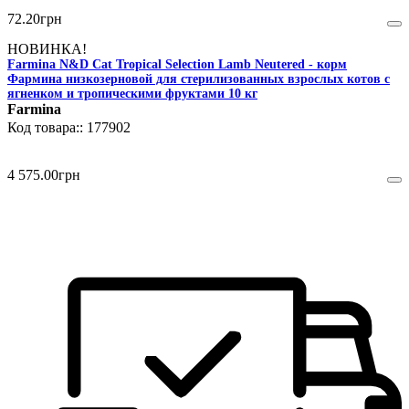
72
.
20
грн
НОВИНКА!
Farmina N&D Cat Tropical Selection Lamb Neutered - корм
Фармина низкозерновой для стерилизованных взрослых котов с
ягненком и тропическими фруктами 10 кг
Farmina
177902
4 575
.
00
грн