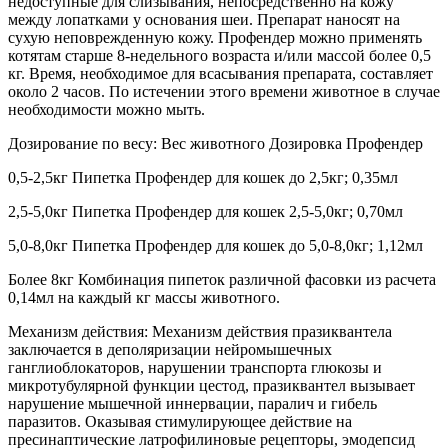
недоступные для слизывания, непосредственно на кожу
между лопатками у основания шеи. Препарат наносят на
сухую неповрежденную кожу. Профендер можно применять
котятам старше 8-недельного возраста и/или массой более 0,5
кг. Время, необходимое для всасывания препарата, составляет
около 2 часов. По истечении этого времени животное в случае
необходимости можно мыть.
Дозирование по весу: Вес животного Дозировка Профендер
0,5-2,5кг Пипетка Профендер для кошек до 2,5кг; 0,35мл
2,5-5,0кг Пипетка Профендер для кошек 2,5-5,0кг; 0,70мл
5,0-8,0кг Пипетка Профендер для кошек до 5,0-8,0кг; 1,12мл
Более 8кг Комбинация пипеток различной фасовки из расчета
0,14мл на каждый кг массы животного.
Механизм действия: Механизм действия празиквантела
заключается в деполяризации нейромышечных
ганглиоблокаторов, нарушении транспорта глюкозы и
микротубулярной функции цестод, празиквантел вызывает
нарушение мышечной иннервации, паралич и гибель
паразитов. Оказывая стимулирующее действие на
пресинаптические латрофилиновые рецепторы, эмодепсид