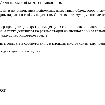
0,14мл на каждый кг массы животного.
ается в деполяризации нейромышечных ганглиоблокаторов, нар
ии, паралич и гибель паразитов. Оказывая стимулирующее дей
ер проводят однократно. Входящие в состав препарата активн
в, а также действуют на разные стадии жизненного цикла гель
в желудочно-кишечном тракте.
 препарата в соответствии с настоящей инструкцией, как прави
ода со дня производства.
ют