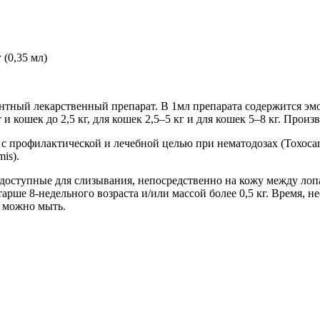
 (0,35 мл)
ый лекарственный препарат. В 1мл препарата содержится эмоде
 и кошек до 2,5 кг, для кошек 2,5–5 кг и для кошек 5–8 кг. Прои
рофилактической и лечебной целью при нематодозах (Тохосаra саt
mis).
доступные для слизывания, непосредственно на кожу между лоп
е 8-недельного возраста и/или массой более 0,5 кг. Время, нео
и можно мыть.