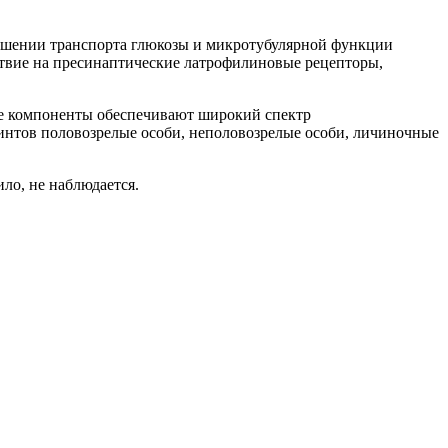
ушении транспорта глюкозы и микротубулярной функции
ствие на пресинаптические латрофилиновые рецепторы,
ые компоненты обеспечивают широкий спектр
минтов половозрелые особи, неполовозрелые особи, личиночные
ло, не наблюдается.