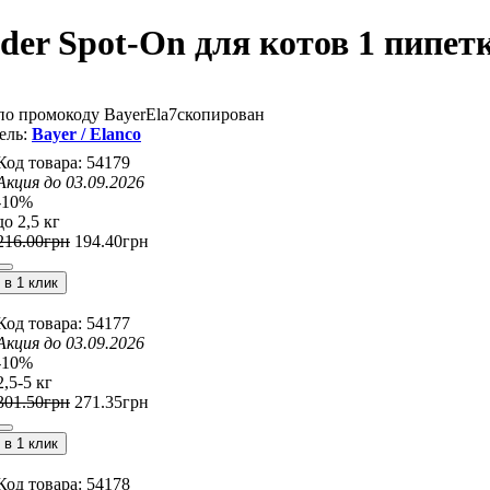
der Spot-On для котов 1 пипет
по промокоду
BayerEla7
скопирован
Bayer / Elanco
54179
Акция до 03.09.2026
-10%
до 2,5 кг
216
.
00
грн
194
.
40
грн
в 1 клик
54177
Акция до 03.09.2026
-10%
2,5-5 кг
301
.
50
грн
271
.
35
грн
в 1 клик
54178