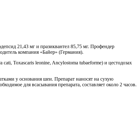
псид 21,43 мг и празиквантел 85,75 мг. Профендер
зводитель компания «Байер» (Германия).
i, Toxascaris leonine, Ancylostoma tubaeforme) и цестодозах
атками у основания шеи. Препарат наносят на сухую
бходимое для всасывания препарата, составляет около 2 часов.