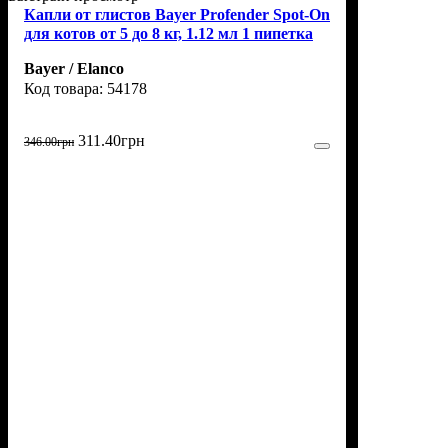
Капли от глистов Bayer Profender Spot-On
для котов от 5 до 8 кг, 1.12 мл 1 пипетка
Bayer / Elanco
54178
311
.
40
грн
346
.
00
грн