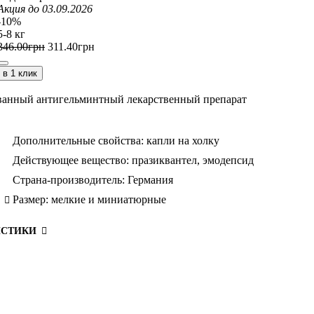
Акция до 03.09.2026
-10%
5-8 кг
346
.
00
грн
311
.
40
грн
в 1 клик
анный антигельминтный лекарственный препарат
Дополнительные свойства:
капли на холку
Действующее вещество:
празиквантел,
эмодепсид
Страна-производитель:
Германия
Размер:
мелкие и миниатюрные
ИСТИКИ