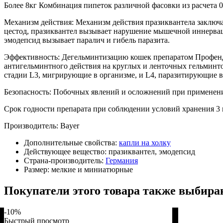
Более 8кг Комбинация пипеток различной фасовки из расчета 
Механизм действия: Механизм действия празиквантела заключ
цестод, празиквантел вызывает нарушение мышечной иннервац
эмодепсид вызывает паралич и гибель паразита.
Эффективность: Дегельминтизацию кошек препаратом Профенд
антигельминтного действия на круглых и ленточных гельминто
стадии L3, мигрирующие в организме, и L4, паразитирующие 
Безопасность: Побочных явлений и осложнений при применении
Срок годности препарата при соблюдении условий хранения 3 г
Производитель: Bayer
Дополнительные свойства:
капли на холку
Действующее вещество:
празиквантел, эмодепсид
Страна-производитель:
Германия
Размер:
мелкие и миниатюрные
Покупатели этого товара также выбира
-10%
Быстрый просмотр