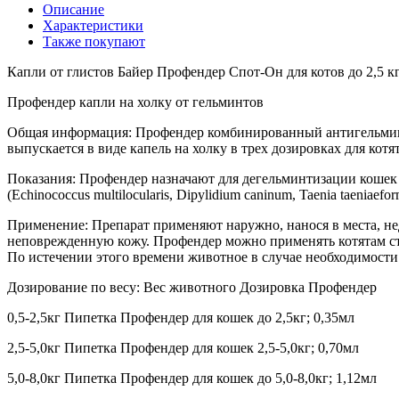
Описание
Характеристики
Также покупают
Капли от глистов Байер Профендер Спот-Он для котов до 2,5 кг
Профендер капли на холку от гельминтов
Общая информация: Профендер комбинированный антигельминтн
выпускается в виде капель на холку в трех дозировках для котят
Показания: Профендер назначают для дегельминтизации кошек с п
(Echinococcus multilocularis, Dipylidium caninum, Taenia taeniaefor
Применение: Препарат применяют наружно, нанося в места, не
неповрежденную кожу. Профендер можно применять котятам старш
По истечении этого времени животное в случае необходимост
Дозирование по весу: Вес животного Дозировка Профендер
0,5-2,5кг Пипетка Профендер для кошек до 2,5кг; 0,35мл
2,5-5,0кг Пипетка Профендер для кошек 2,5-5,0кг; 0,70мл
5,0-8,0кг Пипетка Профендер для кошек до 5,0-8,0кг; 1,12мл