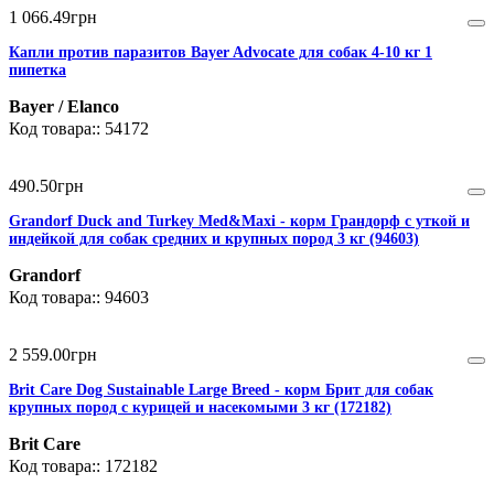
1 066
.
49
грн
Капли против паразитов Bayer Advocate для собак 4-10 кг 1
пипетка
Bayer / Elanco
54172
490
.
50
грн
Grandorf Duck and Turkey Med&Maxi - корм Грандорф с уткой и
индейкой для собак средних и крупных пород 3 кг (94603)
Grandorf
94603
2 559
.
00
грн
Brit Care Dog Sustainable Large Breed - корм Брит для собак
крупных пород с курицей и насекомыми 3 кг (172182)
Brit Care
172182