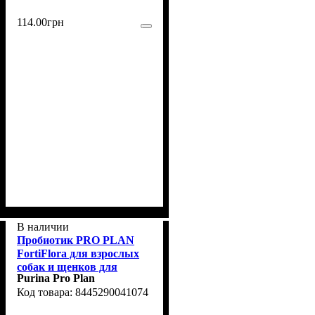
114
.
00
грн
В наличии
Пробиотик PRO PLAN
FortiFlora для взрослых
собак и щенков для
Purina Pro Plan
поддержания нормальной
8445290041074
миклофлоры желудочно-
кишечного тракта 30х1 г