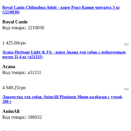
Royal Canin Chihuahua Adult - корм Роял Канин чихуахуа 3 кг
(2210030)
Royal Canin
2210030
1 425
.
00
грн
Acana Heritage Light & Fit - корм Акана для собак с избыточным
весом 11,4 кг (a51211)
Acana
a51211
4 949
.
25
грн
Лакомства для собак AnimAll Platinum Мини колбаски с уткой,
200 г
AnimAll
186032