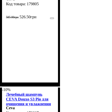
179805
кошек, 150 мл
526
.
50
грн
585
.
00
грн
-10%
Лечебный шампунь
CEVA Douxo S3 Pio для
очищения и увлажнения
Ceva
кожи собак и кошек, 200