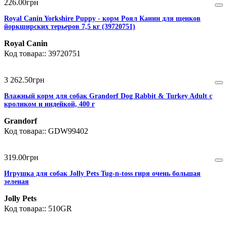
226
.
00
грн
Royal Canin Yorkshire Puppy - корм Роял Канин для щенков
йоркширских терьеров 7,5 кг (39720751)
Royal Canin
39720751
3 262
.
50
грн
Влажный корм для собак Grandorf Dog Rabbit & Turkey Adult с
кроликом и индейкой, 400 г
Grandorf
GDW99402
319
.
00
грн
Игрушка для собак Jolly Pets Tug-n-toss гиря очень большая
зеленая
Jolly Pets
510GR