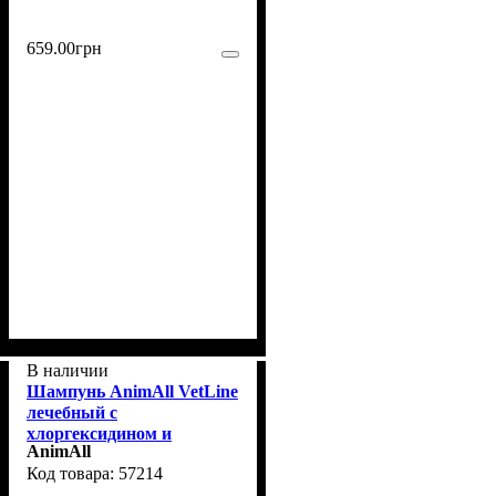
659
.
00
грн
В наличии
Шампунь AnimAll VetLine
лечебный с
хлоргексидином и
AnimAll
кетоконазолом для собак
57214
и кошек, 250 мл