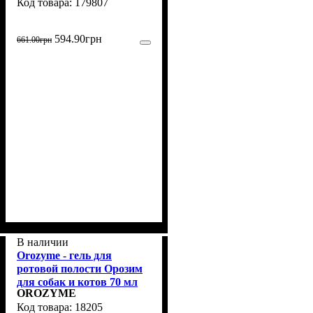
179807
мл
594
.
90
грн
661
.
00
грн
В наличии
Orozyme - гель для
ротовой полости Орозим
для собак и котов 70 мл
OROZYME
(18205)
18205