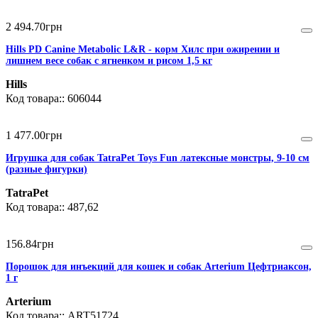
2 494
.
70
грн
Hills PD Canine Metabolic L&R - корм Хилс при ожирении и
лишнем весе собак c ягненком и рисом 1,5 кг
Hills
606044
1 477
.
00
грн
Игрушка для собак TatraPet Toys Fun латексные монстры, 9-10 см
(разные фигурки)
TatraPet
487,62
156
.
84
грн
Порошок для инъекций для кошек и собак Arterium Цефтриаксон,
1 г
Arterium
ART51724