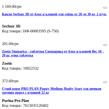
1 169
.
00
грн
Капли Secfour 3D от блох и клещей для собак от 20 до 30 кг, 2 п/уп.
Secfour 3D
НФ-00003595 (S-750)
201
.
60
грн
Zoetis Simparica - таблетки Симпарика от блох и клещей Вес 10 -
20 кг, одна таблетка
Zoetis
10022532
372
.
60
грн
Сухой корм PRO PLAN Puppy Medium Healty Start для щенков
средних пород с курицей 12 кг
Purina Pro Plan
7613035120402