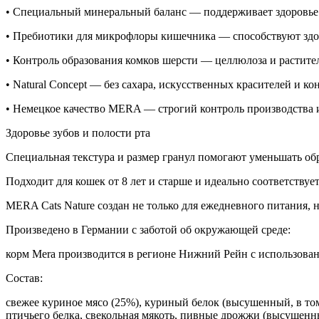
• Специальный минеральный баланс — поддерживает здоровье
• Пребиотики для микрофлоры кишечника — способствуют зд
• Контроль образования комков шерсти — целлюлоза и растит
• Natural Concept — без сахара, искусственных красителей и 
• Немецкое качество MERA — строгий контроль производства и
Здоровье зубов и полости рта
Специальная текстура и размер гранул помогают уменьшать обр
Подходит для кошек от 8 лет и старше и идеально соответствуе
MERA Cats Nature создан не только для ежедневного питания, 
Произведено в Германии с заботой об окружающей среде:
корм Mera производится в регионе Нижний Рейн с использован
Состав:
свежее куриное мясо (25%), куриный белок (высушенный, в то
птичьего белка, свекольная мякоть, пивные дрожжи (высушенны