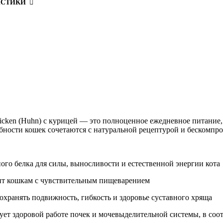
ИСТИКИ
hicken (Huhn) с курицей — это полноценное ежедневное питани
ебности кошек сочетаются с натуральной рецептурой и бескомпр
го белка для силы, выносливости и естественной энергии кота
ходит кошкам с чувствительным пищеварением
хранять подвижность, гибкость и здоровье суставного хряща
ет здоровой работе почек и мочевыделительной системы, в соо