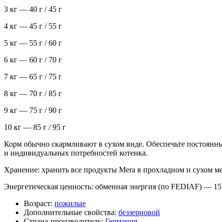
3 кг — 40 г / 45 г
4 кг — 45 г / 55 г
5 кг — 55 г / 60 г
6 кг — 60 г / 70 г
7 кг — 65 г / 75 г
8 кг — 70 г / 85 г
9 кг — 75 г / 90 г
10 кг — 85 г / 95 г
Корм обычно скармливают в сухом виде. Обеспечьте постоянны
и индивидуальных потребностей котенка.
Хранение: хранить все продукты Mera в прохладном и сухом мес
Энергетическая ценность: обменная энергия (по FEDIAF) — 15
Возраст:
пожилые
Дополнительные свойства:
беззерновой
Страна-производитель:
Германия