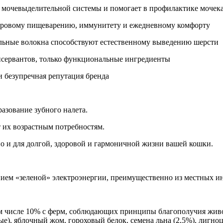
 мочевыделительной системы и помогает в профилактике мочек
оровому пищеварению, иммунитету и ежедневному комфорту
ельные волокна способствуют естественному выведению шерсти
консервантов, только функциональные ингредиенты
 безупречная репутация бренда
азование зубного налета.
т их возрастным потребностям.
но и для долгой, здоровой и гармоничной жизни вашей кошки.
ием «зеленой» электроэнергии, преимущественно из местных ин
м числе 10% с ферм, соблюдающих принципы благополучия живот
е), яблочный жом, гороховый белок, семена льна (2,5%), лигно