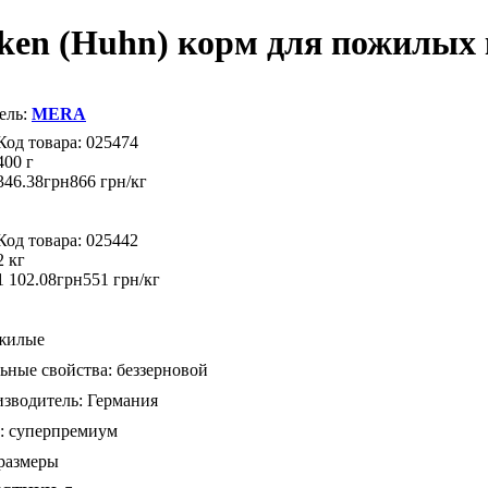
cken (Huhn) корм для пожилых
MERA
025474
400 г
346
.
38
грн
866 грн/кг
025442
2 кг
1 102
.
08
грн
551 грн/кг
жилые
ьные свойства:
беззерновой
зводитель:
Германия
:
суперпремиум
 размеры