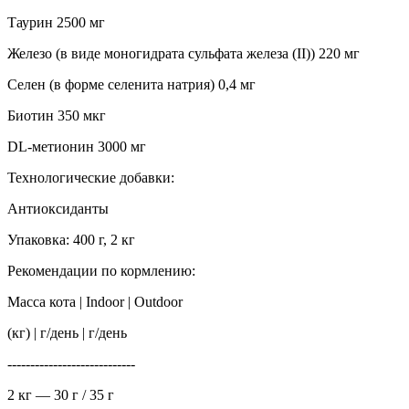
Таурин 2500 мг
Железо (в виде моногидрата сульфата железа (II)) 220 мг
Селен (в форме селенита натрия) 0,4 мг
Биотин 350 мкг
DL-метионин 3000 мг
Технологические добавки:
Антиоксиданты
Упаковка: 400 г, 2 кг
Рекомендации по кормлению:
Масса кота | Indoor | Outdoor
(кг) | г/день | г/день
----------------------------
2 кг — 30 г / 35 г