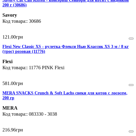
Savory Cat Can Kitten - консервы Сейвори для котят с индейкой
200 г (30686)
Savory
30686
121
.
00
грн
Flexi New Classic XS - рулетка Флекси Нью Классик XS 3 м / 8 кг
(трос) розовая (11776)
Flexi
11776 PINK Flexi
581
.
00
грн
MERA SNACKS Crunch & Soft Lachs снеки для котов с лососем,
200 гр
MERA
083330 - 3038
216
.
96
грн