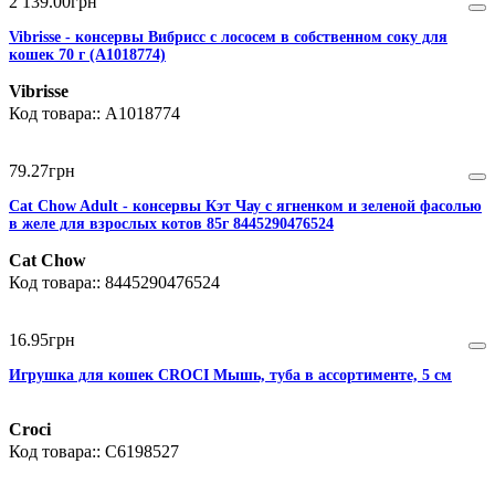
2 139
.
00
грн
Vibrisse - консервы Вибрисс с лососем в собственном соку для
кошек 70 г (A1018774)
Vibrisse
A1018774
79
.
27
грн
Cat Chow Adult - консервы Кэт Чау с ягненком и зеленой фасолью
в желе для взрослых котов 85г 8445290476524
Cat Chow
8445290476524
16
.
95
грн
Игрушка для кошек CROCI Мышь, туба в ассортименте, 5 см
Croci
C6198527