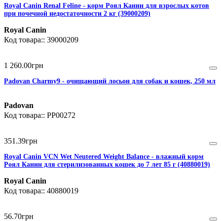
Royal Canin Renal Feline - корм Роял Канин для взрослых котов
при почечной недостаточности 2 кг (39000209)
Royal Canin
39000209
1 260
.
00
грн
Padovan Charmy9 - очищающий лосьон для собак и кошек, 250 мл
Padovan
PP00272
351
.
39
грн
Royal Canin VCN Wet Neutered Weight Balance - влажный корм
Роял Канин для стерилизованных кошек до 7 лет 85 г (40880019)
Royal Canin
40880019
56
.
70
грн