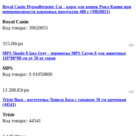
Royal Canin Hypoallergenic Cat - корм для кошек Роял Канин при
непереносимости кормовых продуктов 400 г (39020051)
Royal Canin
39020051
315
.
00
грн
MPS Skudo 8 Iata Grey - переноска MPS Скудо 8 для животных
118*80*88 см от 50 кг серая
MPS
S 01050800
13 208
.
83
грн
Trixie Baza - когтеточка Трикси База с гамаком 50 см кремовая
(44541)
Trixie
44541