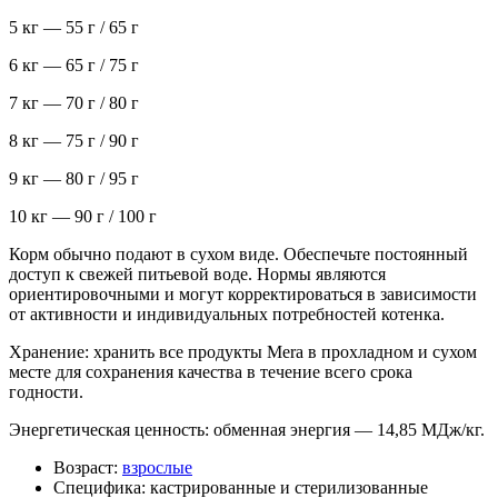
5 кг — 55 г / 65 г
6 кг — 65 г / 75 г
7 кг — 70 г / 80 г
8 кг — 75 г / 90 г
9 кг — 80 г / 95 г
10 кг — 90 г / 100 г
Корм обычно подают в сухом виде. Обеспечьте постоянный
доступ к свежей питьевой воде. Нормы являются
ориентировочными и могут корректироваться в зависимости
от активности и индивидуальных потребностей котенка.
Хранение: хранить все продукты Mera в прохладном и сухом
месте для сохранения качества в течение всего срока
годности.
Энергетическая ценность: обменная энергия — 14,85 МДж/кг.
Возраст:
взрослые
Специфика:
кастрированные и стерилизованные