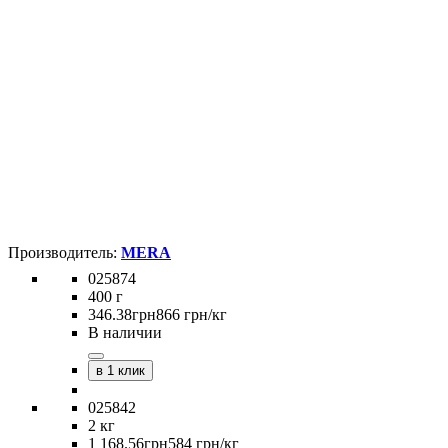
MERA
025874
400 г
346
.
38
грн
866 грн/кг
В наличии
в 1 клик
025842
2 кг
1 168
.
56
грн
584 грн/кг