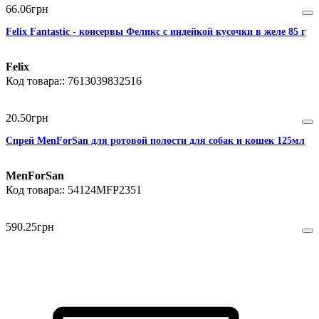
66
.
06
грн
Felix Fantastic - консервы Феликс с индейкой кусочки в желе 85 г
Felix
7613039832516
20
.
50
грн
Спрей MenForSan для ротовой полости для собак и кошек 125мл
MenForSan
54124MFP2351
590
.
25
грн