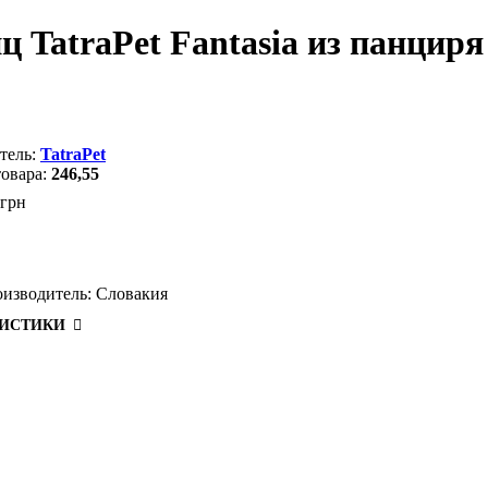
 TatraPet Fantasia из панциря
TatraPet
246,55
грн
оизводитель:
Словакия
РИСТИКИ