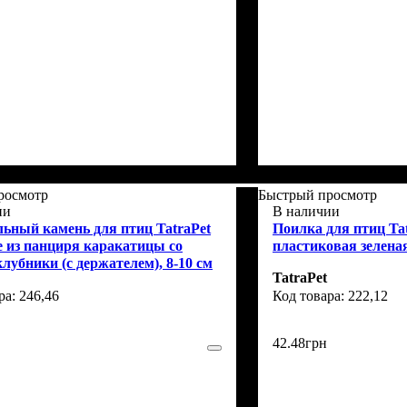
росмотр
Быстрый просмотр
ии
В наличии
ьный камень для птиц TatraPet
Поилка для птиц Ta
e из панциря каракатицы со
пластиковая зеленая
лубники (с держателем), 8-10 см
TatraPet
246,46
222,12
42
.
48
грн