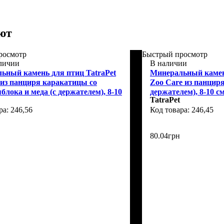
ют
росмотр
Быстрый просмотр
аличии
В наличии
ьный камень для птиц TatraPet
Минеральный камень
a из панциря каракатицы со
Zoo Care из панцир
блока и меда (с держателем), 8-10
держателем), 8-10 с
TatraPet
246,56
246,45
80
.
04
грн