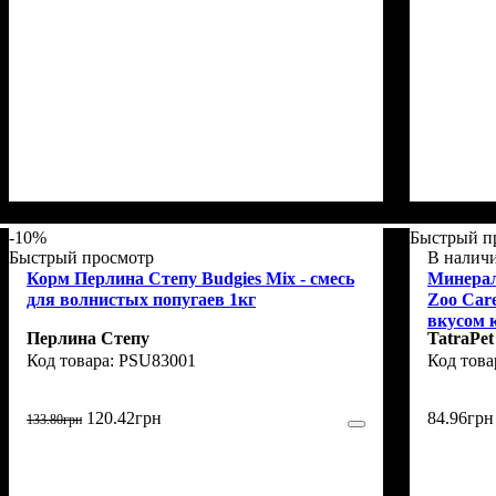
-10%
Быстрый п
Быстрый просмотр
В налич
Корм Перлина Степу Budgies Mix - смесь
Минерал
для волнистых попугаев 1кг
Zoo Car
вкусом к
Перлина Степу
TatraPet
PSU83001
120
.
42
грн
84
.
96
грн
133
.
80
грн