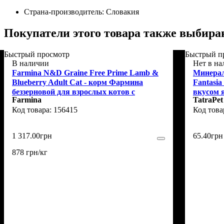
Страна-производитель:
Словакия
Покупатели этого товара также выбира
Быстрый просмотр
Быстрый п
В наличии
Нет в н
Farmina N&D Graine Free Prime Lamb &
Минерал
Blueberry Adult Cat - корм Фармина
Fantasi
беззерновой для взрослых котов с
вкусом я
Farmina
TatraPet
ягненком и черникой 1,5 кг
см
156415
1 317
.
00
грн
65
.
40
грн
878 грн/кг