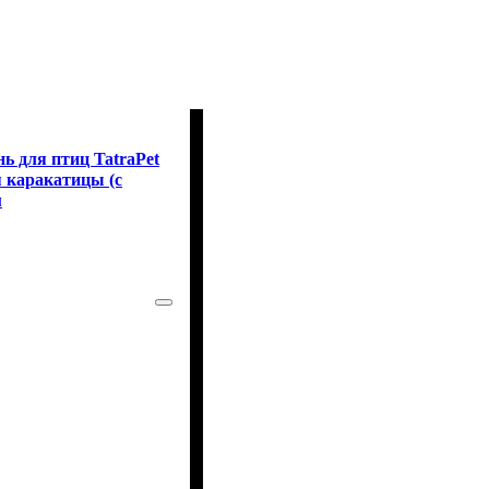
 для птиц TatraPet
я каракатицы (с
м