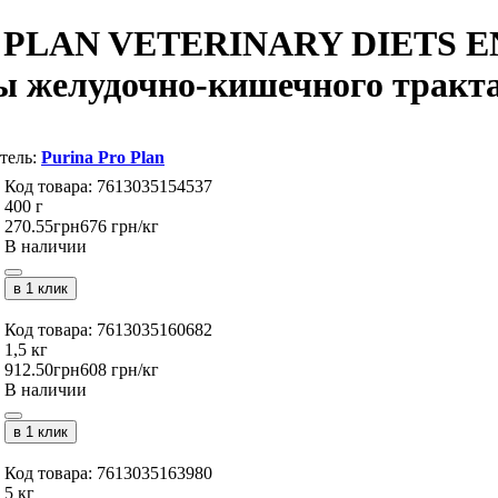
 PLAN VETERINARY DIETS EN S
ы желудочно-кишечного тракт
Purina Pro Plan
7613035154537
400 г
270
.
55
грн
676 грн/кг
В наличии
в 1 клик
7613035160682
1,5 кг
912
.
50
грн
608 грн/кг
В наличии
в 1 клик
7613035163980
5 кг