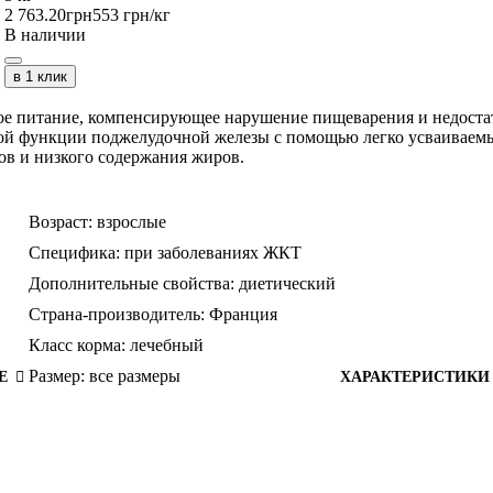
2 763
.
20
грн
553 грн/кг
В наличии
в 1 клик
ое питание, компенсирующее нарушение пищеварения и недоста
ой функции поджелудочной железы с помощью легко усваиваем
ов и низкого содержания жиров.
Возраст:
взрослые
Специфика:
при заболеваниях ЖКТ
Дополнительные свойства:
диетический
Страна-производитель:
Франция
Класс корма:
лечебный
Размер:
все размеры
Е
ХАРАКТЕРИСТИКИ