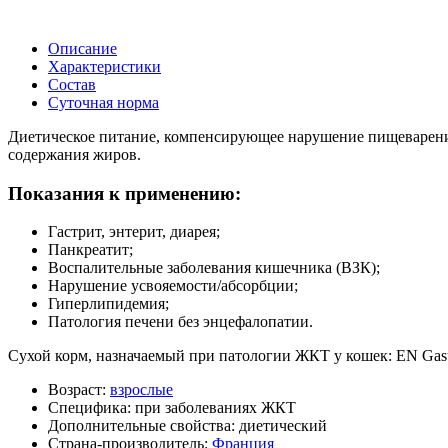
Описание
Характеристики
Состав
Суточная норма
Диетическое питание, компенсирующее нарушение пищеварени
содержания жиров.
Показания к применению:
Гастрит, энтерит, диарея;
Панкреатит;
Воспалительные заболевания кишечника (ВЗК);
Нарушение усвояемости/абсорбции;
Гиперлипидемия;
Патология печени без энцефалопатии.
Сухой корм, назначаемый при патологии ЖКТ у кошек: EN Gastro
Возраст:
взрослые
Специфика:
при заболеваниях ЖКТ
Дополнительные свойства:
диетический
Страна-производитель:
Франция