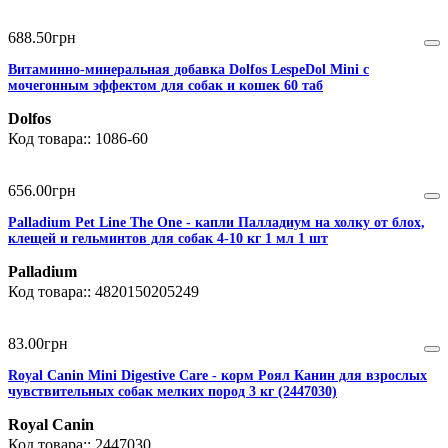
688
.
50
грн
Витаминно-минеральная добавка Dolfos LespeDol Mini с
мочегонным эффектом для собак и кошек 60 таб
Dolfos
1086-60
656
.
00
грн
Palladium Pet Line The One - капли Палладиум на холку от блох,
клещей и гельминтов для собак 4-10 кг 1 мл 1 шт
Palladium
4820150205249
83
.
00
грн
Royal Canin Mini Digestive Care - корм Роял Канин для взрослых
чувствительных собак мелких пород 3 кг (2447030)
Royal Canin
2447030