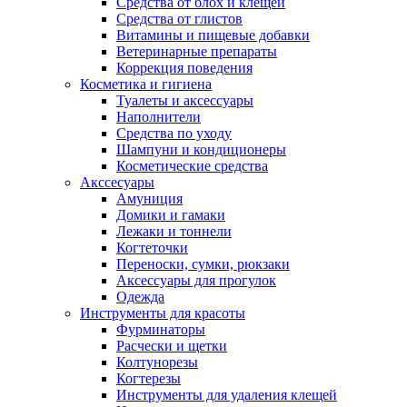
Средства от блох и клещей
Средства от глистов
Витамины и пищевые добавки
Ветеринарные препараты
Коррекция поведения
Косметика и гигиена
Туалеты и аксессуары
Наполнители
Средства по уходу
Шампуни и кондиционеры
Косметические средства
Акссесуары
Амуниция
Домики и гамаки
Лежаки и тоннели
Когтеточки
Переноски, сумки, рюкзаки
Аксессуары для прогулок
Одежда
Инструменты для красоты
Фурминаторы
Расчески и щетки
Колтунорезы
Когтерезы
Инструменты для удаления клещей