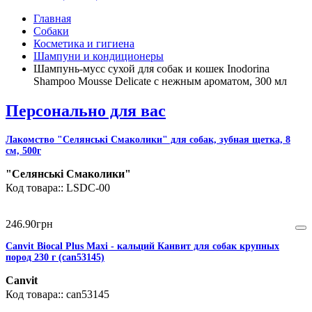
Главная
Собаки
Косметика и гигиена
Шампуни и кондиционеры
Шампунь-мусс сухой для собак и кошек Inodorina
Shampoo Mousse Delicate с нежным ароматом, 300 мл
Персонально для вас
Лакомство "Селянські Смаколики" для собак, зубная щетка, 8
см, 500г
"Селянські Смаколики"
LSDC-00
246
.
90
грн
Canvit Biocal Plus Maxi - кальций Канвит для собак крупных
пород 230 г (can53145)
Canvit
can53145