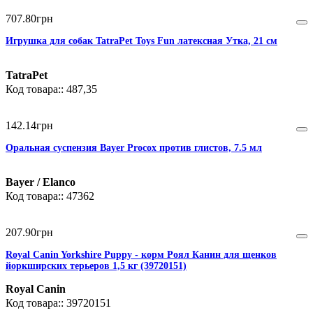
707
.
80
грн
Игрушка для собак TatraPet Toys Fun латексная Утка, 21 см
TatraPet
487,35
142
.
14
грн
Оральная суспензия Bayer Procox против глистов, 7.5 мл
Bayer / Elanco
47362
207
.
90
грн
Royal Canin Yorkshire Puppy - корм Роял Канин для щенков
йоркширских терьеров 1,5 кг (39720151)
Royal Canin
39720151