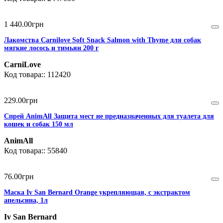
1 440
.
00
грн
Лакомства Carnilove Soft Snack Salmon with Thyme для собак
мягкие лосось и тимьян 200 г
CarniLove
112420
229
.
00
грн
Спрей AnimAll Защита мест не предназначенных для туалета для
кошек и собак 150 мл
AnimAll
55840
76
.
00
грн
Маска Iv San Bernard Orange укрепляющая, с экстрактом
апельсина, 1л
Iv San Bernard