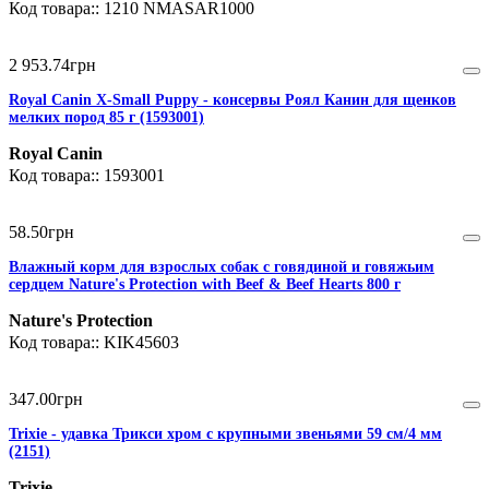
1210 NMASAR1000
2 953
.
74
грн
Royal Canin X-Small Puppy - консервы Роял Канин для щенков
мелких пород 85 г (1593001)
Royal Canin
1593001
58
.
50
грн
Влажный корм для взрослых собак с говядиной и говяжьим
сердцем Nature's Protection with Beef & Beef Hearts 800 г
Nature's Protection
KIK45603
347
.
00
грн
Trixie - удавка Трикси хром с крупными звеньями 59 см/4 мм
(2151)
Trixie