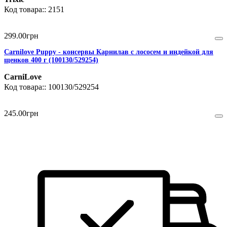
2151
299
.
00
грн
Carnilove Puppy - консервы Карнилав с лососем и индейкой для
щенков 400 г (100130/529254)
CarniLove
100130/529254
245
.
00
грн