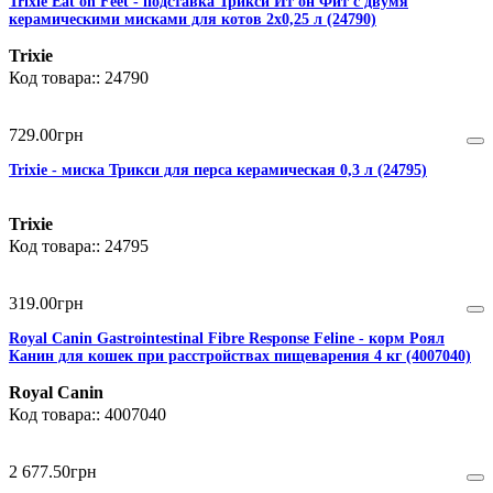
Trixie Eat on Feet - подставка Трикси Ит он Фит с двумя
керамическими мисками для котов 2х0,25 л (24790)
Trixie
24790
729
.
00
грн
Trixie - миска Трикси для перса керамическая 0,3 л (24795)
Trixie
24795
319
.
00
грн
Royal Canin Gastrointestinal Fibre Response Feline - корм Роял
Канин для кошек при расстройствах пищеварения 4 кг (4007040)
Royal Canin
4007040
2 677
.
50
грн