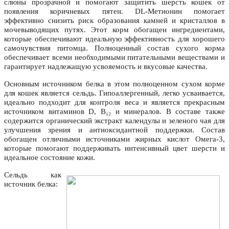
слюны прозрачной и помогают защитить шерсть кошек от
появления коричневых пятен. DL-Метионин помогает
эффективно снизить риск образования камней и кристаллов в
мочевыводящих путях. Этот корм обогащен ингредиентами,
которые обеспечивают идеальную эффективность для хорошего
самочувствия питомца. Полноценный состав сухого корма
обеспечивает всеми необходимыми питательными веществами и
гарантирует надлежащую усвояемость и вкусовые качества.
Основным источником белка в этом полноценном сухом корме
для кошек является сельдь. Гипоаллергенный, легко усваивается,
идеально подходит для контроля веса и является прекрасным
источником витаминов D, B₁₂ и минералов. В составе также
содержится органический экстракт календулы и зеленого чая для
улучшения зрения и антиоксидантной поддержки. Состав
обогащен отличными источниками жирных кислот Омега-3,
которые помогают поддерживать интенсивный цвет шерсти и
идеальное состояние кожи.
Сельдь как
источник белка: