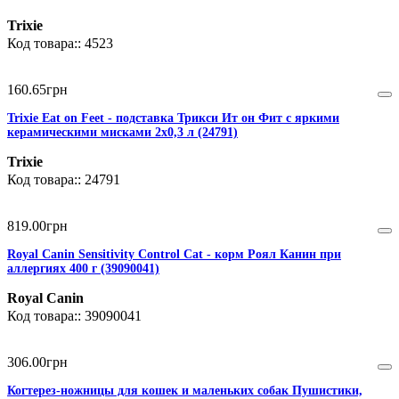
Trixie
4523
160
.
65
грн
Trixie Eat on Feet - подставка Трикси Ит он Фит с яркими
керамическими мисками 2х0,3 л (24791)
Trixie
24791
819
.
00
грн
Royal Canin Sensitivity Control Cat - корм Роял Канин при
аллергиях 400 г (39090041)
Royal Canin
39090041
306
.
00
грн
Когтерез-ножницы для кошек и маленьких собак Пушистики,