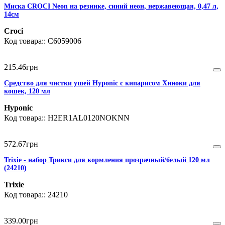
Миска CROCI Neon на резинке, синий неон, нержавеющая, 0,47 л,
14см
Croci
C6059006
215
.
46
грн
Средство для чистки ушей Hyponic с кипарисом Хиноки для
кошек, 120 мл
Hyponic
H2ER1AL0120NOKNN
572
.
67
грн
Trixie - набор Трикси для кормления прозрачный/белый 120 мл
(24210)
Trixie
24210
339
.
00
грн