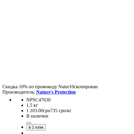
Скидка 10% по промокоду
Natur10
скопирован
Nature's Protection
NPSC47630
1,5 кг
1 103
.
00
грн
735 грн/кг
В наличии
в 1 клик