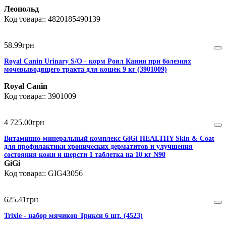
Леопольд
4820185490139
58
.
99
грн
Royal Canin Urinary S/O - корм Роял Канин при болезнях
мочевыводящего тракта для кошек 9 кг (3901009)
Royal Canin
3901009
4 725
.
00
грн
Витаминно-минеральный комплекс GiGi HEALTHY Skin & Coat
для профилактики хронических дерматитов и улучшения
состояния кожи и шерсти 1 таблетка на 10 кг N90
GiGi
GIG43056
625
.
41
грн
Trixie - набор мячиков Трикси 6 шт. (4523)