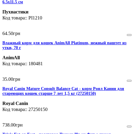
6.5х11.5 см
Пухнастики
PI1210
64
.
50
грн
Влажный корм для кошек AnimAll Platinum, нежный паштет из
утки, 70 г
AnimAll
180481
35
.
00
грн
Royal Canin Mature Consult Balance Cat - корм Роял Канин для
стареющих кошек старше 7 лет 1,5 кг (27250150)
Royal Canin
27250150
738
.
00
грн