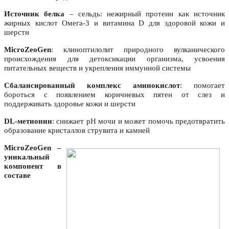
Источник белка
– сельдь: нежирный протеин как источник
жирных кислот Омега-3 и витамина D для здоровой кожи и
шерсти
MicroZeoGen
: клиноптилолит природного вулканического
происхождения для детоксикации организма, усвоения
питательных веществ и укрепления иммунной системы
Сбалансированный комплекс аминокислот
: помогает
бороться с появлением коричневых пятен от слез и
поддерживать здоровье кожи и шерсти
DL-метионин
: снижает рН мочи и может помочь предотвратить
образование кристаллов струвита и камней
MicroZeoGen –
уникальный
компонент в
составе