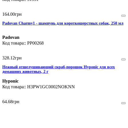
164
.
00
грн
Padovan Charmy1 - шампунь для короткошерстных собак, 250 мл
Padovan
PP00268
328
.
12
грн
Нежный отшелушивающий скраб-порошок Hyponic для всех
домашних животных, 2 г
Hyponic
H3PW1GC0002NOKNN
64
.
68
грн