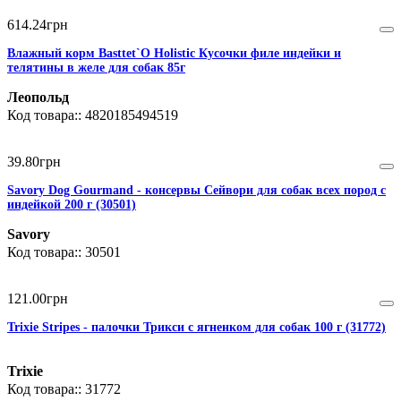
614
.
24
грн
Влажный корм Basttet`O Holistic Кусочки филе индейки и
телятины в желе для собак 85г
Леопольд
4820185494519
39
.
80
грн
Savory Dog Gourmand - консервы Сейвори для собак всех пород с
индейкой 200 г (30501)
Savory
30501
121
.
00
грн
Trixie Stripes - палочки Трикси с ягненком для собак 100 г (31772)
Trixie
31772