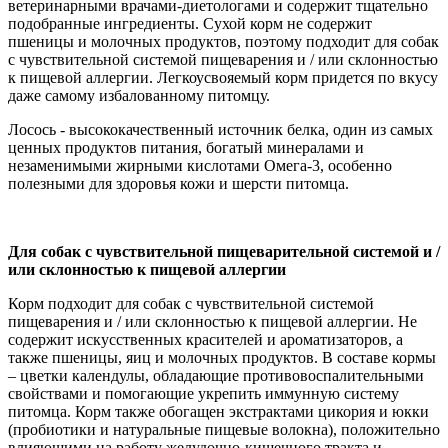
ветеринарными врачами-диетологами и содержит тщательно
подобранные ингредиенты. Сухой корм не содержит
пшеницы и молочных продуктов, поэтому подходит для собак
с чувствительной системой пищеварения и / или склонностью
к пищевой аллергии. Легкоусвояемый корм придется по вкусу
даже самому избалованному питомцу.
Лосось - высококачественный источник белка, один из самых
ценных продуктов питания, богатый минералами и
незаменимыми жирными кислотами Омега-3, особенно
полезными для здоровья кожи и шерсти питомца.
Для собак с чувствительной пищеварительной системой и /
или склонностью к пищевой аллергии
Корм подходит для собак с чувствительной системой
пищеварения и / или склонностью к пищевой аллергии. Не
содержит искусственных красителей и ароматизаторов, а
также пшеницы, яиц и молочных продуктов. В составе кормы
– цветки календулы, обладающие противовоспалительными
свойствами и помогающие укрепить иммунную систему
питомца. Корм также обогащен экстрактами цикория и юкки
(пробиотики и натуральные пищевые волокна), положительно
влияющими на работу желудочно-кишечного тракта и