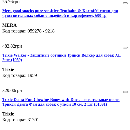
55
.
76
грн
Mera good snacks pure sensitive Truthahn & Kartoffel снеки для
чувствительных собак с индейкой и картофелем, 600 гр
MERA
059278 - 9218
482
.
82
грн
Trixie Walker - Защитные ботинки Трикси Волкер для собак XL
2шт (1959)
Trixie
1959
329
.
00
грн
Trixie Denta Fun Chewing Bones with Duck - жевательные кости
Трикси Дента Фан для собак с уткой 10 см, 2 шт (31391)
Trixie
31391