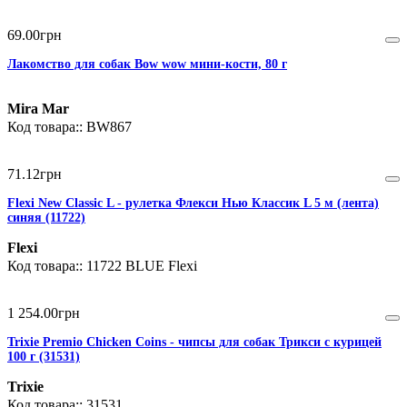
69
.
00
грн
Лакомство для собак Bow wow мини-кости, 80 г
Mira Mar
BW867
71
.
12
грн
Flexi New Classic L - рулетка Флекси Нью Классик L 5 м (лента)
синяя (11722)
Flexi
11722 BLUE Flexi
1 254
.
00
грн
Trixie Premio Chicken Coins - чипсы для собак Трикси с курицей
100 г (31531)
Trixie
31531