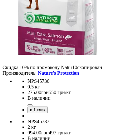
Скидка 10% по промокоду
Natur10
скопирован
Nature's Protection
NPS45736
0,5 кг
275
.
00
грн
550 грн/кг
В наличии
в 1 клик
NPS45737
2 кг
994
.
00
грн
497 грн/кг
В наличии