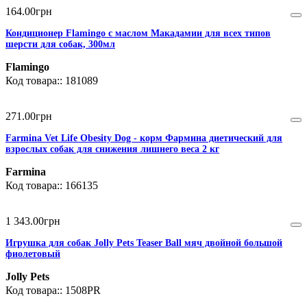
164
.
00
грн
Кондиционер Flamingo с маслом Макадамии для всех типов
шерсти для собак, 300мл
Flamingo
181089
271
.
00
грн
Farmina Vet Life Obesity Dog - корм Фармина диетический для
взрослых собак для снижения лишнего веса 2 кг
Farmina
166135
1 343
.
00
грн
Игрушка для собак Jolly Pets Teaser Ball мяч двойной большой
фиолетовый
Jolly Pets
1508PR