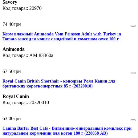
Savory
20970
74
.
40
грн
Корм влажный Animonda Vom Feinsten Adult with Turkey in
Tomato sauce для кошек с индейкой в томатном соусе 100 г
Animonda
AM-83360а
67
.
50
грн
Royal Canin British Shorthair - консервы Роял Канин для
британских короткошерстных 85 г (20320010)
Royal Canin
20320010
63
.
00
грн
Canina Barfer Best Cats - Витаминно-минеральный комплекс при
натуральном кормлении для котов 180 г (228058 AD)