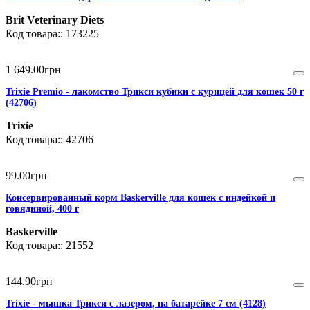
Brit Veterinary Diets
173225
1 649
.
00
грн
Trixie Premio - лакомство Трикси кубики с курицей для кошек 50 г
(42706)
Trixie
42706
99
.
00
грн
Консервированный корм Baskerville для кошек с индейкой и
говядиной, 400 г
Baskerville
21552
144
.
90
грн
Trixie - мышка Трикси с лазером, на батарейке 7 см (4128)