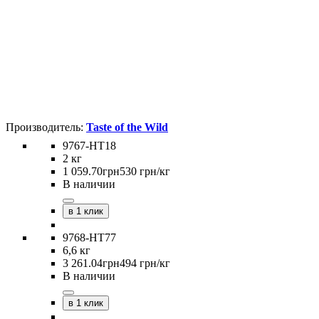
Taste of the Wild
9767-HT18
2 кг
1 059
.
70
грн
530 грн/кг
В наличии
в 1 клик
9768-HT77
6,6 кг
3 261
.
04
грн
494 грн/кг
В наличии
в 1 клик