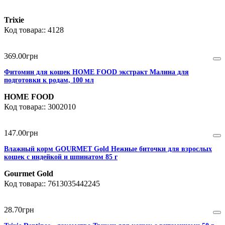
Trixie
4128
369
.
00
грн
Фитомин для кошек HOME FOOD экстракт Малина для
подготовки к родам, 100 мл
HOME FOOD
3002010
147
.
00
грн
Влажный корм GOURMET Gold Нежные биточки для взрослых
кошек с индейкой и шпинатом 85 г
Gourmet Gold
7613035442245
28
.
70
грн