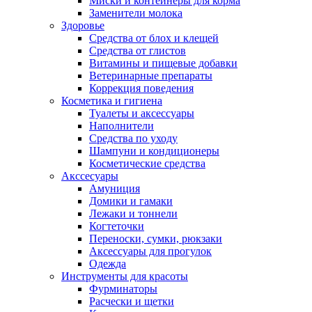
Миски и контейнеры для корма
Заменители молока
Здоровье
Средства от блох и клещей
Средства от глистов
Витамины и пищевые добавки
Ветеринарные препараты
Коррекция поведения
Косметика и гигиена
Туалеты и аксессуары
Наполнители
Средства по уходу
Шампуни и кондиционеры
Косметические средства
Акссесуары
Амуниция
Домики и гамаки
Лежаки и тоннели
Когтеточки
Переноски, сумки, рюкзаки
Аксессуары для прогулок
Одежда
Инструменты для красоты
Фурминаторы
Расчески и щетки