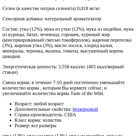
Селен (в качестве натрия селенита) 0,018 мг/кг
Сенсорная добавка: натуральный ароматизатор
Состав: утка (12%), мука из утки (12%), мука из индейки, мука
из курицы, батат, чечевица, горошек, куриный жир
(консервированный смесью токоферолов), жареная перепелка
(3%), жареная утка (3%), масло лосося, хлорид калия,
минералы, черника, малина, томаты, высушенный корень
цикория.
Энергетическая ценность: 3,558 ккал/кг (403 ккал/мерный
стакан)
Смена корма: в течение 7-10 дней постепенно уменьшайте
количество корма , которым Вы кормите сейчас, и
увеличивайте количество корма Taste of the Wild.
Возраст:
любой возраст
Дополнительные свойства:
беззерновой
Страна-производитель:
США
Класс корма:
холистик
Размер:
все размеры
утка (12%), мука из утки (12%), мука из индейки, мука из