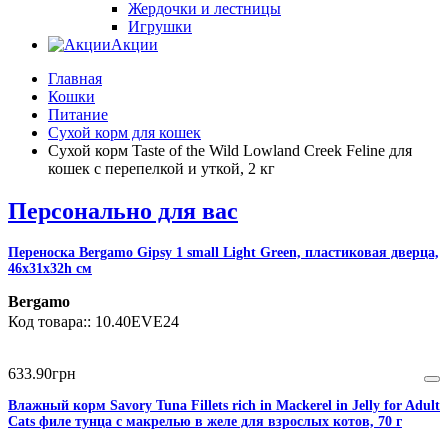
Жердочки и лестницы
Игрушки
Акции
Главная
Кошки
Питание
Сухой корм для кошек
Сухой корм Taste of the Wild Lowland Creek Feline для
кошек с перепелкой и уткой, 2 кг
Персонально для вас
Переноска Bergamo Gipsy 1 small Light Green, пластиковая дверца,
46x31x32h см
Bergamo
10.40EVE24
633
.
90
грн
Влажный корм Savory Tuna Fillets rich in Mackerel in Jelly for Adult
Cats филе тунца с макрелью в желе для взрослых котов, 70 г