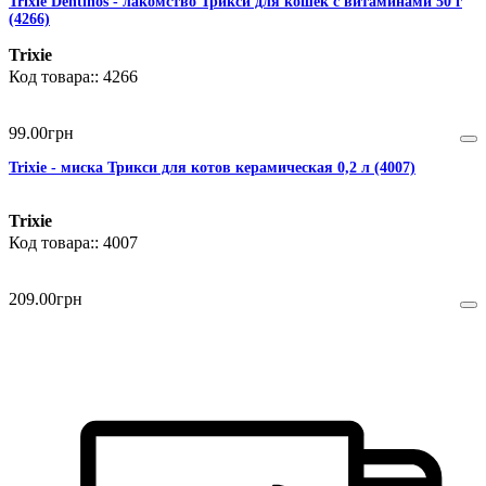
Trixie Dentinos - лакомство Трикси для кошек с витаминами 50 г
(4266)
Trixie
4266
99
.
00
грн
Trixie - миска Трикси для котов керамическая 0,2 л (4007)
Trixie
4007
209
.
00
грн