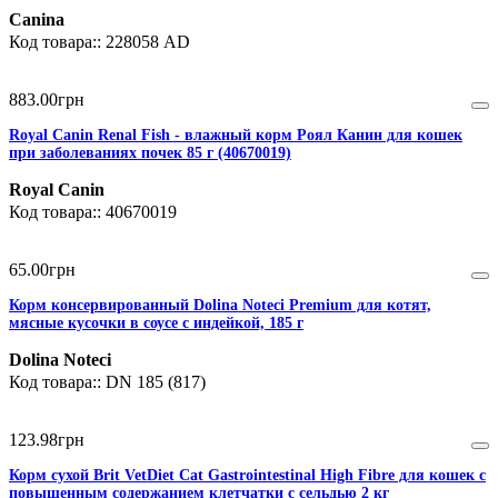
Canina
228058 AD
883
.
00
грн
Royal Canin Renal Fish - влажный корм Роял Канин для кошек
при заболеваниях почек 85 г (40670019)
Royal Canin
40670019
65
.
00
грн
Корм консервированный Dolina Noteci Premium для котят,
мясные кусочки в соусе с индейкой, 185 г
Dolina Noteci
DN 185 (817)
123
.
98
грн
Корм сухой Brit VetDiet Cat Gastrointestinal High Fibre для кошек с
повышенным содержанием клетчатки с сельдью 2 кг