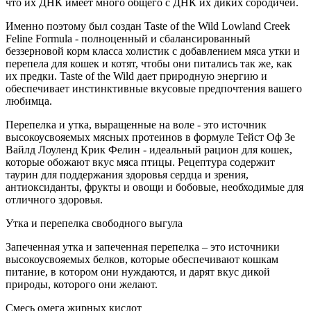
что их ДНК имеет много общего с ДНК их диких сородичей.
Именно поэтому был создан Taste of the Wild Lowland Creek
Feline Formula - полноценный и сбалансированный
беззерновой корм класса холистик с добавлением мяса утки и
перепела для кошек и котят, чтобы они питались так же, как
их предки. Taste of the Wild дает природную энергию и
обеспечивает инстинктивные вкусовые предпочтения вашего
любимца.
Перепелка и утка, выращенные на воле - это источник
высокоусвояемых мясных протеинов в формуле Тейст Оф Зе
Вайлд Лоуленд Крик Фелин - идеальный рацион для кошек,
которые обожают вкус мяса птицы. Рецептура содержит
таурин для поддержания здоровья сердца и зрения,
антиоксиданты, фрукты и овощи и бобовые, необходимые для
отличного здоровья.
Утка и перепелка свободного выгула
Запеченная утка и запеченная перепелка – это источники
высокоусвояемых белков, которые обеспечивают кошкам
питание, в котором они нуждаются, и дарят вкус дикой
природы, которого они желают.
Смесь омега жирных кислот