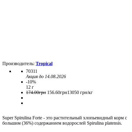
Tropical
70311
Акция до 14.08.2026
-10%
12 г
174
.
00
грн
156
.
60
грн
13050 грн/кг
Super Spirulina Forte - это растительный хлопьевидный корм с
большим (36%) содержанием водорослей Spirulina platensis.