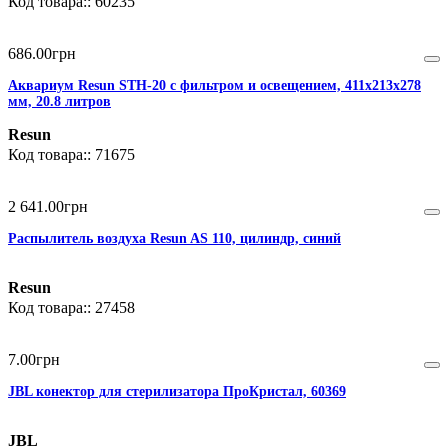
60235
686
.
00
грн
Аквариум Resun STH-20 с фильтром и освещением, 411x213x278
мм, 20.8 литров
Resun
71675
2 641
.
00
грн
Распылитель воздуха Resun AS 110, цилиндр, синий
Resun
27458
7
.
00
грн
JBL конектор для стерилизатора ПроКристал, 60369
JBL