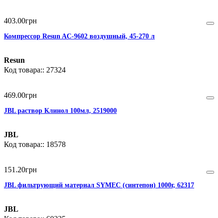
403
.
00
грн
Компрессор Resun AC-9602 воздушный, 45-270 л
Resun
27324
469
.
00
грн
JBL раствор Клинол 100мл, 2519000
JBL
18578
151
.
20
грн
JBL фильтрующий материал SYMEC (cинтепон) 1000г, 62317
JBL