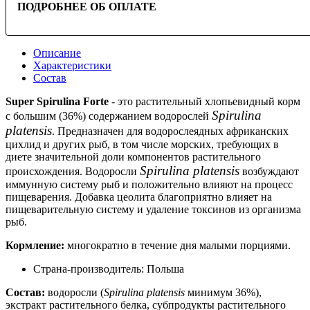
ПОДРОБНЕЕ ОБ ОПЛАТЕ
Описание
Характеристики
Состав
Super Spirulina Forte
- это растительный хлопьевидный корм
Spirulina
с большим (36%) содержанием водорослей
platensis
. Предназначен для водорослеядных африканских
цихлид и других рыб, в том числе морских, требующих в
диете значительной доли компонентов растительного
Spirulina platensis
происхождения. Водоросли
возбуждают
иммунную систему рыб и положительно влияют на процесс
пищеварения. Добавка цеолита благоприятно вли­яет на
пищеваритель­ную сис­тему и удаление токсинов из организма
рыб.
Кормление:
многократно в течениe дня малыми порциями.
Страна-производитель:
Польша
Состав:
водоросли (
Spirulina platensis
минимум 36%),
экстракт растительного белка, субпродукты растительного