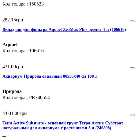
150523
282
.
15
грн
Вкладыш для фильтра Aquael ZeoMax Plus цеолит 1 л (106616)
Aquael
106616
431
.
00
грн
Аквариум Природа овальный 80x35x40 см 100 л
Природа
PR740554
4 001
.
00
грн
Tetra Active Substrate - основной грунт Тетра Актив Субстрат
натуральный для аквариума с растениями 3 л (246898)