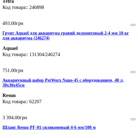
Tetra
246898
493
.
00
грн
Грунт Aquael для аквариума гравий доломитовый 2-4 мм 10 кг
для аквариума (246274)
Aquael
131304/246274
751
.
00
грн
Аквариумный набор PetWorx Nano-45 с оборудованием, 40 л,
30х30х45см
Resun
62207
3 394
.
00
грн
Шланг Resun PF-01 силиконовый 4-6 мм/100 м