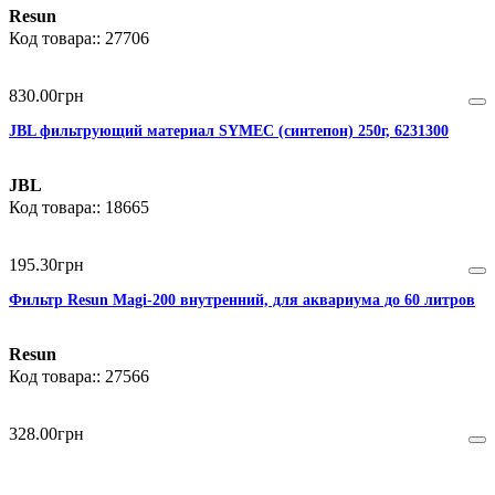
Resun
27706
830
.
00
грн
JBL фильтрующий материал SYMEC (cинтепон) 250г, 6231300
JBL
18665
195
.
30
грн
Фильтр Resun Magi-200 внутренний, для аквариума до 60 литров
Resun
27566
328
.
00
грн