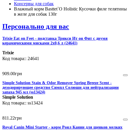
Консервы для собак
Влажный корм Basttet`O Holistic Кусочки филе телятины
в желе для собак 130г
Персонально для вас
Trixie Eat on Feet - подставка Трикси Ит он Фит с двумя
керамическими мисками 2х0,6 л (24641)
Trixie
24641
909
.
00
грн
Simple Solution Stain & Odor Remover Spring Breeze Scent -
дезодорирующее средство Симпл Солюшн для нейтрализации
запаха 945 мл (ss13424)
Simple Solution
ss13424
811
.
22
грн
Royal Canin Mini Starter - корм Роял Канин для щенков мелких