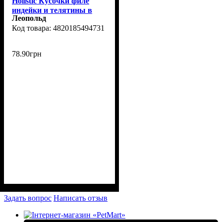
Holistic Кусочки филе
индейки и телятины в
Леопольд
соусе для собак 130г
4820185494731
78
.
90
грн
Задать вопрос
Написать отзыв