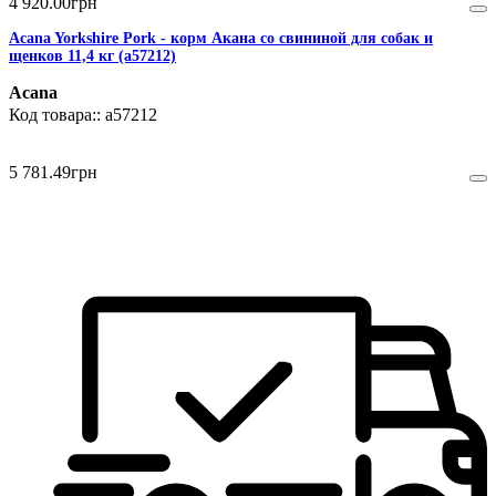
4 920
.
00
грн
Acana Yorkshire Pork - корм Акана со свининой для собак и
щенков 11,4 кг (a57212)
Acana
a57212
5 781
.
49
грн