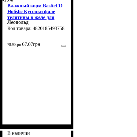
Влажный корм Basttet`O
Holistic Кусочки филе
телятины в желе для
Леопольд
щенков 130г
4820185493758
67
.
07
грн
78
.
90
грн
В наличии