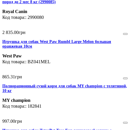
пород до 2 мес 8 кг (2990085)
Royal Canin
2990080
2 835
.
00
грн
Игрушка для собак West Paw Rumbl Large Melon большая
оранжевая 10см
West Paw
BZ041MEL
865
.
31
грн
Полнорационный сухой корм для собак MY champion с телятиной,
10 кг
MY champion
182841
997
.
00
грн