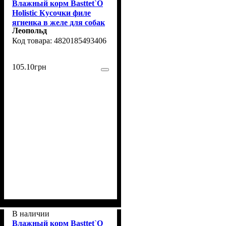
Влажный корм Basttet`O
Holistic Кусочки филе
ягненка в желе для собак
Леопольд
130г
4820185493406
105
.
10
грн
В наличии
Влажный корм Basttet`O