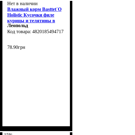
Нет в наличии
Влажный корм Basttet`O
Holistic Кусочки филе
курицы и телятины в
Леопольд
соусе для собак 130г
4820185494717
78
.
90
грн
-15%