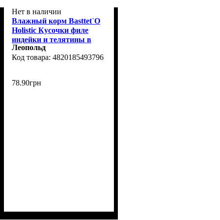
Нет в наличии
Влажный корм Basttet`O
Holistic Кусочки филе
индейки и телятины в
Леопольд
желе для собак 130г
4820185493796
78
.
90
грн