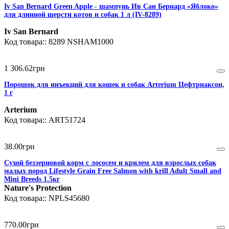
Iv San Bernard Green Apple - шампунь Ив Сан Бернард «Яблоко»
для длинной шерсти котов и собак 1 л (IV-8289)
Iv San Bernard
8289 NSHAM1000
1 306
.
62
грн
Порошок для инъекций для кошек и собак Arterium Цефтриаксон,
1 г
Arterium
ART51724
38
.
00
грн
Сухой беззерновой корм с лососем и крилем для взрослых собак
малых пород Lifestyle Grain Free Salmon with krill Adult Small and
Mini Breeds 1.5кг
Nature's Protection
NPLS45680
770
.
00
грн