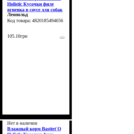
Holistic Кусочки филе
ягненка в соусе для собак
Леопольд
130г
4820185494656
105
.
10
грн
Нет в наличии
Влажный корм Basttet`O