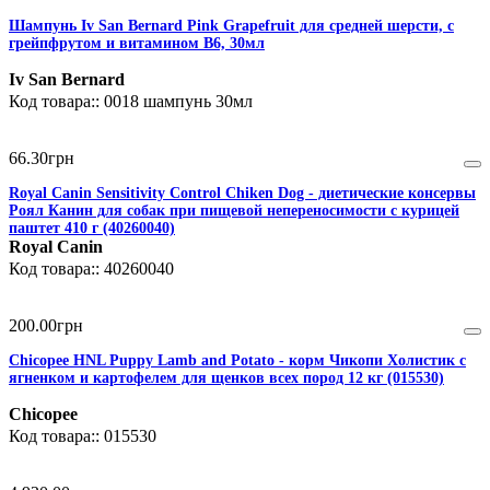
Шампунь Iv San Bernard Pink Grapefruit для средней шерсти, с
грейпфрутом и витамином В6, 30мл
Iv San Bernard
0018 шампунь 30мл
66
.
30
грн
Royal Canin Sensitivity Control Chiken Dog - диетические консервы
Роял Канин для собак при пищевой непереносимости с курицей
паштет 410 г (40260040)
Royal Canin
40260040
200
.
00
грн
Chicopee HNL Puppy Lamb and Potato - корм Чикопи Холистик с
ягненком и картофелем для щенков всех пород 12 кг (015530)
Chicopee
015530