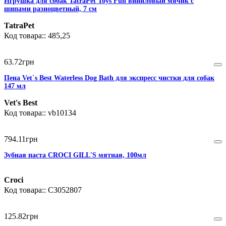
Игрушка для собак TatraPet Toys Fun виниловый мячик с
шипами разноцветный, 7 см
TatraPet
485,25
63
.
72
грн
Пена Vet`s Best Waterless Dog Bath для экспресс чистки для собак
147 мл
Vet's Best
vb10134
794
.
11
грн
Зубная паста CROCI GILL'S мятная, 100мл
Croci
C3052807
125
.
82
грн