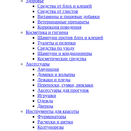
Здоровье
Средства от блох и клещей
Средства от глистов
Витамины и пищевые добавки
Ветеринарные препараты
Коррекция поведения
Косметика и гигиена
Шампуни против блох и клещей
Туалеты и пеленки
Средства по уходу
Шампуни и кондиционеры
Косметические средства
Аксессуары
Амуниция
Домики и вольеры
Лежаки и пледы
Переноски, сумки, рюкзаки
Аксессуары для прогулок
Игрушки
Одежда
Дверцы
Инструменты для красоты
Фурминаторы
Расчески и щетки
Колтунорезы