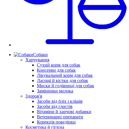
Собаки
Харчування
Сухий корм для собак
Консерви для собак
Лікувальний корм для собак
Ласощі й кістки для собак
Миски й годівниці для собак
Замінники молока
Здоров'я
Засоби від бліх і кліщів
Засоби від глистів
Вітаміни й харчові добавки
Ветеринарні препарати
Корекція поведінки
Косметика й гігієна