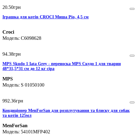
20
.
50
грн
Іграшка для котів CROCI Миша Ріо, 4,5 см
Croci
C6098628
94
.
38
грн
MPS Skudo 1 Iata Grey - переноска MPS Скудо 1 для тварин
48*31,5*31 см до 12 кг сіра
MPS
S 01050100
992
.
36
грн
Кондиціонер MenForSan для розплутування та блиску для собак
та котів 125мл
MenForSan
54101MFP402