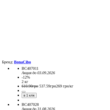
BonaCibo
BC407011
Акция до 03.09.2026
-12%
2 кг
610
.
90
грн
537
.
59
грн
269 грн/кг
в 1 клік
BC407028
Акция до 31.08.2026