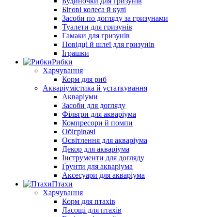
Будиночки для гризунів
Бігові колеса й кулі
Засоби по догляду за гризунами
Туалети для гризунів
Гамаки для гризунів
Повідці й шлеї для гризунів
Іграшки
Рибки
Харчування
Корм для риб
Акваріумістика й устаткування
Акваріуми
Засоби для догляду
Фільтри для акваріума
Компресори й помпи
Обігрівачі
Освітлення для акваріума
Декор для акваріума
Інструменти для догляду
Ґрунти для акваріума
Аксесуари для акваріума
Птахи
Харчування
Корм для птахів
Ласощі для птахів