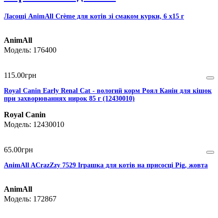
Ласощі AnimAll Сrème для котів зі смаком курки, 6 х15 г
AnimAll
176400
115
.
00
грн
Royal Canin Early Renal Cat - вологий корм Роял Канін для кішок
при захворюваннях нирок 85 г (12430010)
Royal Canin
12430010
65
.
00
грн
AnimAll ACrazZzy 7529 Іграшка для котів на присосці Pig, жовта
AnimAll
172867