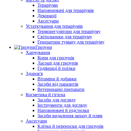
Тераріуми
Наповнювачі для тераріумів
Декорації
Аксесуари
Устаткування для тераріумів
Терморегулятори для тераріуму
Світильники для тераріуму
Генератори туману для тераріуму
Гризуни
Харчування
Корм для гризунів
Ласощі для гризунів
Годівниці й поїлки
Здоров'я
Вітаміни й добавки
Засоби від паразитів
Ветеринарні препарати
Косметика й гігієна
Засоби для догляду
Інструменти для догляду
Наповнювачі й підстилки
Засоби видалення запаху й плям
Аксесуари
Клітки й переноски для гризунів