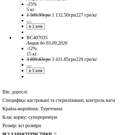
-25%
5 кг
1 509
.
99
грн
1 132
.
50
грн
227 грн/кг
в 1 клік
BC407035
Акция до 03.09.2026
-12%
15 кг
3 899
.
83
грн
3 431
.
85
грн
229 грн/кг
в 1 клік
Вік:
дорослі
Специфіка:
кастровані та стерилізовані,
контроль ваги
Країна-виробник:
Туреччина
Клас корму:
суперпреміум
Розмір:
всі розміри
ВСІ ХАРАКТЕРИСТИКИ