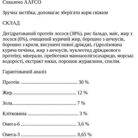
Схвалено AAFCO
Зручна застібка, допомагає зберігати корм свіжим
СКЛАД
Дегідратований протеїн лосося (38%), рис бальдо, маїс, жир з
лосося (6%), очищений курячий жир, борошно з анчоусів,
борошно з криля, висушені пивні дріжджі, гідролізована
куряча печінка, жир з анчоусів, нуклеотид дріжджового
протеїну, мінерали, пребіотики маннаоолігосахариди, морські
водорості, екстракт юкки, порошок журавлини, спилім.
Гарантований аналіз
Протеїн .............................................. 30 %
Жир.................................................... 12 %
Зола.................................................... 7 %
Клітковина ......................................... 3 %
Омега-6 ............................................. 3,6 %
Омега-3 ............................................. 0,65 %