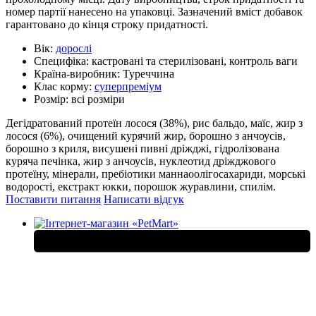
номер партії нанесено на упаковці. Зазначений вміст добавок
гарантовано до кінця строку придатності.
Вік:
дорослі
Специфіка:
кастровані та стерилізовані, контроль ваги
Країна-виробник:
Туреччина
Клас корму:
суперпреміум
Розмір:
всі розміри
Дегідратований протеїн лосося (38%), рис бальдо, маїс, жир з
лосося (6%), очищений курячий жир, борошно з анчоусів,
борошно з криля, висушені пивні дріжджі, гідролізована
куряча печінка, жир з анчоусів, нуклеотид дріжджового
протеїну, мінерали, пребіотики маннаоолігосахариди, морські
водорості, екстракт юкки, порошок журавлини, спилім.
Поставити питання
Написати відгук