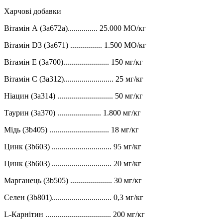
Харчові добавки
Вітамін А (3a672a)............... 25.000 МО/кг
Вітамін D3 (3a671) ................ 1.500 МО/кг
Вітамін Е (3a700)....................... 150 мг/кг
Вітамін С (3a312)......................... 25 мг/кг
Ніацин (3a314) ............................ 50 мг/кг
Таурин (3a370) ...................... 1.800 мг/кг
Мідь (3b405) .............................. 18 мг/кг
Цинк (3b603) .............................. 95 мг/кг
Цинк (3b603) .............................. 20 мг/кг
Марганець (3b505) ..................... 30 мг/кг
Селен (3b801).............................. 0,3 мг/кг
L-Карнітин ................................. 200 мг/кг