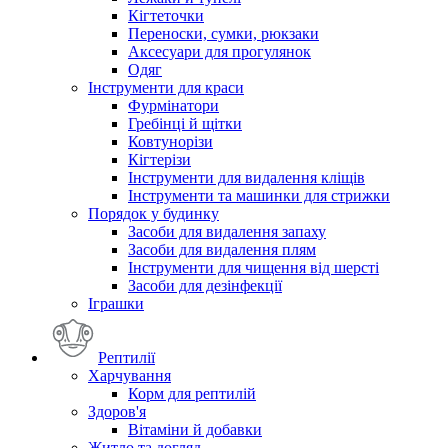
Кігтеточки
Переноски, сумки, рюкзаки
Аксесуари для прогулянок
Одяг
Інструменти для краси
Фурмінатори
Гребінці й щітки
Ковтунорізи
Кігтерізи
Інструменти для видалення кліщів
Інструменти та машинки для стрижки
Порядок у будинку
Засоби для видалення запаху
Засоби для видалення плям
Інструменти для чищення від шерсті
Засоби для дезінфекції
Іграшки
Рептилії
Харчування
Корм для рептилій
Здоров'я
Вітаміни й добавки
Житло та догляд