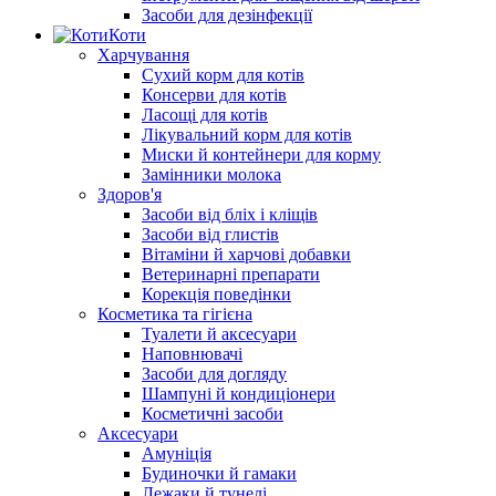
Засоби для дезінфекції
Коти
Харчування
Сухий корм для котів
Консерви для котів
Ласощі для котів
Лікувальний корм для котів
Миски й контейнери для корму
Замінники молока
Здоров'я
Засоби від бліх і кліщів
Засоби від глистів
Вітаміни й харчові добавки
Ветеринарні препарати
Корекція поведінки
Косметика та гігієна
Туалети й аксесуари
Наповнювачі
Засоби для догляду
Шампуні й кондиціонери
Косметичні засоби
Аксесуари
Амуніція
Будиночки й гамаки
Лежаки й тунелі