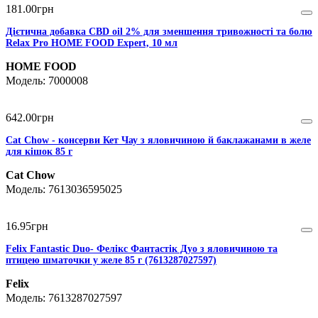
181
.
00
грн
Дієтична добавка CBD oil 2% для зменшення тривожності та болю
Relax Pro HOME FOOD Expert, 10 мл
HOME FOOD
7000008
642
.
00
грн
Cat Chow - консерви Кет Чау з яловичиною й баклажанами в желе
для кішок 85 г
Cat Chow
7613036595025
16
.
95
грн
Felix Fantastic Duo- Фелікс Фантастік Дуо з яловичиною та
птицею шматочки у желе 85 г (7613287027597)
Felix
7613287027597