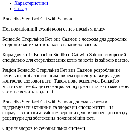
Характеристики
Склад
Bonacibo Sterilised Cat with Salmon
Повнораціонний сухий корм супер преміум класу
Бонасібо Стерілайзд Кет виз Салмон з лососем для дорослих
стерилізованих котів та котів із зайвою вагою.
Корм для котів Bonacibo Sterilised Cat with Salmon створений
спеціально для стерилізованих котів та котів із зайвою вагою.
Раціон Бонасібо Стерілайзд Кет виз Салмон розроблений
ретельно, зі збалансованим рівнем протеїну та жиру - для
контролю здорової ваги. Також нова рецептура Bonacibo
містить всі необхідні ессенціальні нутрієнти та має смак перед
яким не встоїть жоден кіт.
Bonacibo Sterilised Cat with Salmon допомагає котам
підтримувати активний та здоровий спосіб життя - ця
формула з низьким вмістом зернових, які включені до складу
рецептури для збагачення поживної цінності.
Сприяє здоров’ю сечовидільної системи