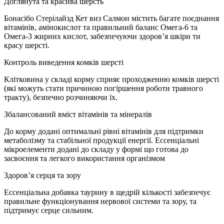
Доглянута та красива шерсть
Бонасібо Стерілайзд Кет виз Салмон містить багате поєднання
вітамінів, амінокислот та правильний баланс Омега-6 та
Oмега-3 жирних кислот, забезпечуючи здоров’я шкіри ти
красу шерсті.
Контроль виведення комків шерсті
Клітковина у складі корму сприяє проходженню комків шерсті
(які можуть стати причиною погіршення роботи травного
тракту), безпечно розчиняючи їх.
Збалансований вміст вітамінів та мінералів
До корму додані оптимальні рівні вітамінів для підтримки
метаболізму та стабільної продукції енергії. Ессенціальні
мікроелементи додані до складу у формі що готова до
засвоєння та легкого використання організмом
Здоров’я серця та зору
Ессенціальна добавка таурину в щедрій кількості забезпечує
правильне функціонування нервової системи та зору, та
підтримує серце сильним.