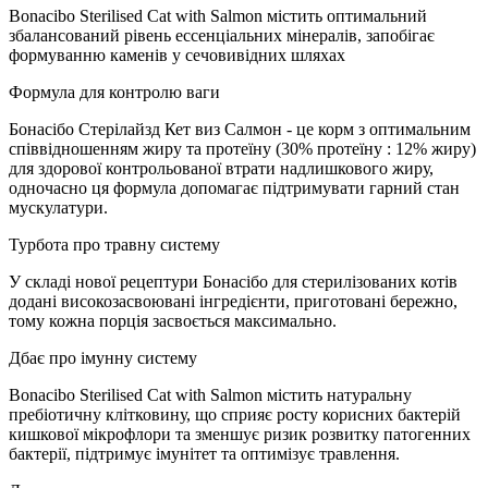
Bonacibo Sterilised Cat with Salmon містить оптимальний
збалансований рівень ессенціальних мінералів, запобігає
формуванню каменів у сечовивідних шляхах
Формула для контролю ваги
Бонасібо Стерілайзд Кет виз Салмон - це корм з оптимальним
співвідношенням жиру та протеїну (30% протеїну : 12% жиру)
для здорової контрольованої втрати надлишкового жиру,
одночасно ця формула допомагає підтримувати гарний стан
мускулатури.
Турбота про травну систему
У складі нової рецептури Бонасібо для стерилізованих котів
додані високозасвоювані інгредієнти, приготовані бережно,
тому кожна порція засвоється максимально.
Дбає про імунну систему
Bonacibo Sterilised Cat with Salmon містить натуральну
пребіотичну клітковину, що сприяє росту корисних бактерій
кишкової мікрофлори та зменшує ризик розвитку патогенних
бактерії, підтримує імунітет та оптимізує травлення.