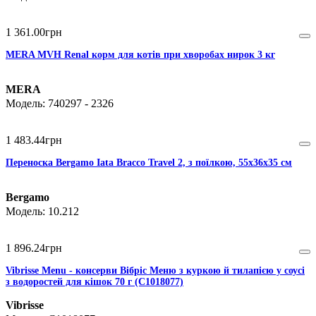
1 361
.
00
грн
MERA MVH Renal корм для котів при хворобах нирок 3 кг
MERA
740297 - 2326
1 483
.
44
грн
Переноска Bergamo Iata Bracco Travel 2, з поїлкою, 55x36x35 см
Bergamo
10.212
1 896
.
24
грн
Vibrisse Menu - консерви Вібріс Меню з куркою й тилапією у соусі
з водоростей для кішок 70 г (C1018077)
Vibrisse