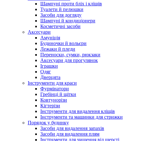
Шампуні проти бліх і кліщів
Туалети й пелюшки
Засоби для догляду
Шампуні й кондиціонери
Косметичні засоби
Аксесуари
Амуніція
Будиночки й вольєри
Лежаки й пледи
Переноски, сумки, рюкзаки
Аксесуари для прогулянок
Іграшки
Одяг
Дверцята
Інструменти для краси
Фурмінатори
Гребінці й щітки
Ковтунорізи
Кігтерізи
Інструменти для видалення кліщів
Інструменти та машинки для стрижки
Порядок у будинку
Засоби для видалення запахів
Засоби для видалення плям
Інструменти для чищення від шерсті