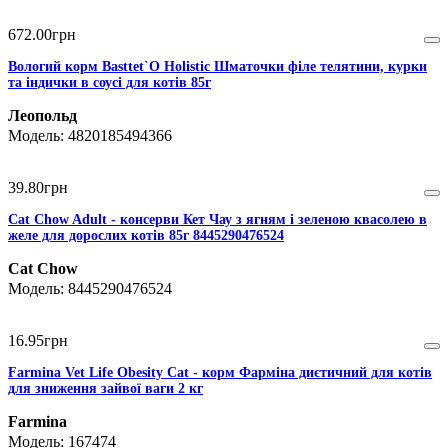
672
.
00
грн
Вологий корм Basttet`O Holistic Шматочки філе телятини, курки
та індички в соусі для котів 85г
Леопольд
4820185494366
39
.
80
грн
Cat Chow Adult - консерви Кет Чау з ягням і зеленою квасолею в
желе для дорослих котів 85г 8445290476524
Cat Chow
8445290476524
16
.
95
грн
Farmina Vet Life Obesity Cat - корм Фарміна диєтичний для котів
для зниження зайвої ваги 2 кг
Farmina
167474