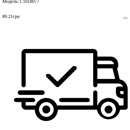
C1018077
89
.
21
грн