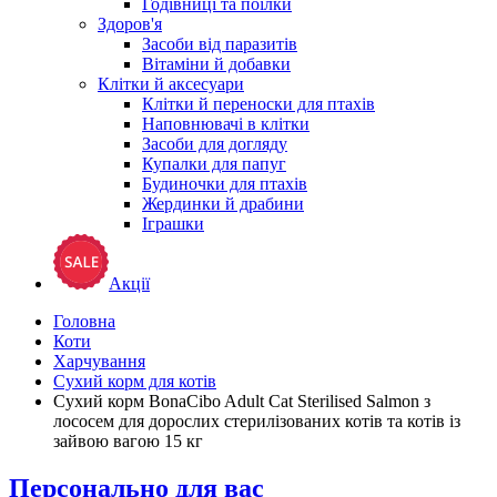
Годівниці та поїлки
Здоров'я
Засоби від паразитів
Вітаміни й добавки
Клітки й аксесуари
Клітки й переноски для птахів
Наповнювачі в клітки
Засоби для догляду
Купалки для папуг
Будиночки для птахів
Жердинки й драбини
Іграшки
Акції
Головна
Коти
Харчування
Сухий корм для котів
Сухий корм BonaCibo Adult Cat Sterilised Salmon з
лососем для дорослих стерилізованих котів та котів із
зайвою вагою 15 кг
Персонально для вас