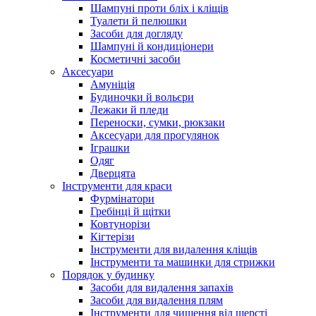
Шампуні проти бліх і кліщів
Туалети й пелюшки
Засоби для догляду
Шампуні й кондиціонери
Косметичні засоби
Аксесуари
Амуніція
Будиночки й вольєри
Лежаки й пледи
Переноски, сумки, рюкзаки
Аксесуари для прогулянок
Іграшки
Одяг
Дверцята
Інструменти для краси
Фурмінатори
Гребінці й щітки
Ковтунорізи
Кігтерізи
Інструменти для видалення кліщів
Інструменти та машинки для стрижки
Порядок у будинку
Засоби для видалення запахів
Засоби для видалення плям
Інструменти для чищення від шерсті