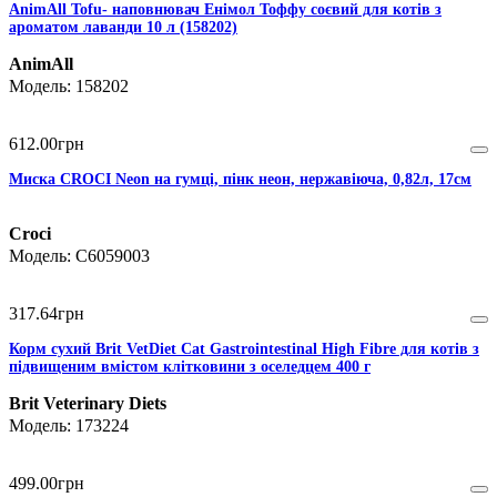
AnimAll Тоfu- наповнювач Енімол Тоффу соєвий для котів з
ароматом лаванди 10 л (158202)
AnimAll
158202
612
.
00
грн
Миска CROCI Neon на гумці, пінк неон, нержавіюча, 0,82л, 17см
Croci
C6059003
317
.
64
грн
Корм сухий Brit VetDiet Cat Gastrointestinal High Fibre для котів з
підвищеним вмістом клітковини з оселедцем 400 г
Brit Veterinary Diets
173224
499
.
00
грн