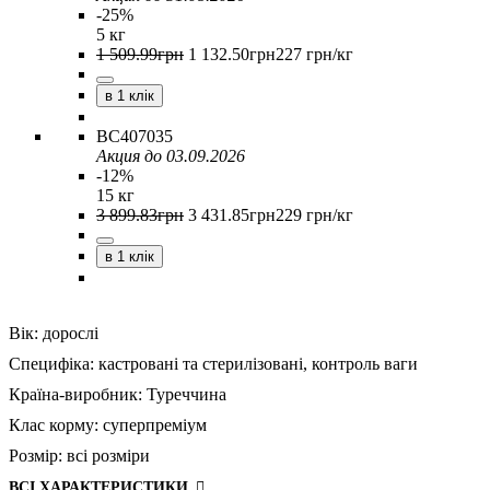
-25%
5 кг
1 509
.
99
грн
1 132
.
50
грн
227 грн/кг
в 1 клік
BC407035
Акция до 03.09.2026
-12%
15 кг
3 899
.
83
грн
3 431
.
85
грн
229 грн/кг
в 1 клік
Вік:
дорослі
Специфіка:
кастровані та стерилізовані,
контроль ваги
Країна-виробник:
Туреччина
Клас корму:
суперпреміум
Розмір:
всі розміри
ВСІ ХАРАКТЕРИСТИКИ