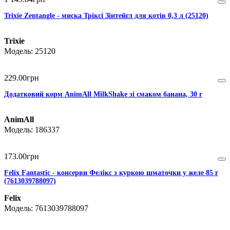
Trixie Zentangle - миска Тріксі Зінтейгл для котів 0,3 л (25120)
Trixie
25120
229
.
00
грн
Додатковий корм AnimAll MilkShake зі смаком банана, 30 г
AnimAll
186337
173
.
00
грн
Felix Fantastic - консерви Фелікс з куркою шматочки у желе 85 г
(7613039788097)
Felix
7613039788097