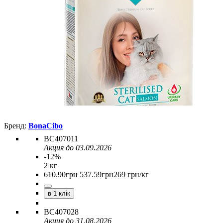
BonaCibo
BC407011
Акция до 03.09.2026
-12%
2 кг
610
.
90
грн
537
.
59
грн
269 грн/кг
в 1 клік
BC407028
Акция до 31.08.2026