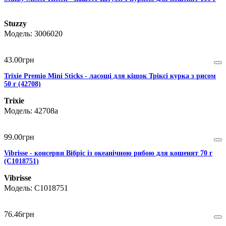
Stuzzy
3006020
43
.
00
грн
Trixie Premio Mini Sticks - ласощі для кішок Тріксі курка з рисом
50 г (42708)
Trixie
42708а
99
.
00
грн
Vibrisse - консерви Вібріс із океанічною рибою для кошенят 70 г
(C1018751)
Vibrisse
C1018751
76
.
46
грн