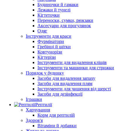
Будиночки й гамаки
Лежаки й тунелі
Кігтеточки
Переноски, сумки, рюкзаки
Аксесуари для прогулянок
Одяг
Інструменти для краси
Фурмінатори
Гребінці й щітки
Ковтунорізи
Кігтерізи
Інструменти для видалення кліщів
Інструменти та машинки для стрижки
Порядок у будинку
Засоби для видалення запаху
Засоби для видалення плям
Інструменти для чищення від шерсті
Засоби для дезінфекції
Іграшки
Рептилії
Харчування
Корм для рептилій
Здоров'я
Вітаміни й добавки
Житло та догляд