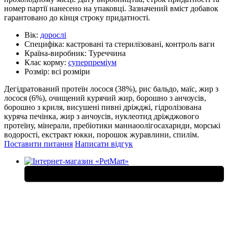
номер партії нанесено на упаковці. Зазначений вміст добавок
гарантовано до кінця строку придатності.
Вік:
дорослі
Специфіка:
кастровані та стерилізовані, контроль ваги
Країна-виробник:
Туреччина
Клас корму:
суперпреміум
Розмір:
всі розміри
Дегідратований протеїн лосося (38%), рис бальдо, маїс, жир з
лосося (6%), очищений курячий жир, борошно з анчоусів,
борошно з криля, висушені пивні дріжджі, гідролізована
куряча печінка, жир з анчоусів, нуклеотид дріжджового
протеїну, мінерали, пребіотики маннаоолігосахариди, морські
водорості, екстракт юкки, порошок журавлини, спилім.
Поставити питання
Написати відгук