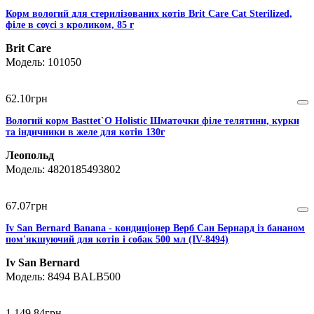
Корм вологий для стерилізованих котів Brit Care Cat Sterilized,
філе в соусі з кроликом, 85 г
Brit Care
101050
62
.
10
грн
Вологий корм Basttet`O Holistic Шматочки філе телятини, курки
та індичники в желе для котів 130г
Леопольд
4820185493802
67
.
07
грн
Iv San Bernard Banana - кондиціонер Верб Сан Бернард із бананом
пом'якшуючий для котів і собак 500 мл (IV-8494)
Iv San Bernard
8494 BALB500
1 149
.
84
грн