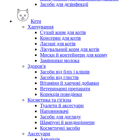
Засоби для дезінфекції
Коти
Харчування
Сухий корм для котів
Консерви для котів
Ласощі для котів
Лікувальний корм для котів
Миски й контейнери для корму
Замінники молока
Здоров'я
Засоби від бліх і кліщів
Засоби від глистів
Вітаміни й харчові добавки
Ветеринарні препарати
Корекція поведінки
Косметика та гігієна
Туалети й аксесуари
Наповнювачі
Засоби для догляду
Шампуні й кондиціонери
Косметичні засоби
Аксесуари
Амуніція