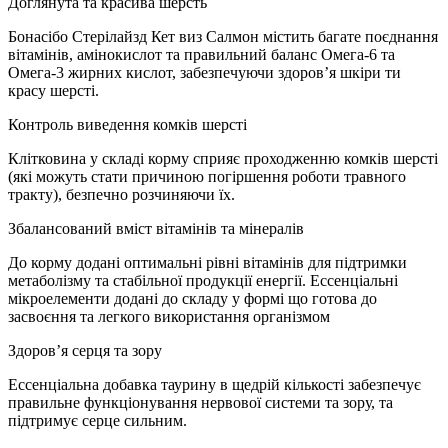
Доглянута та красива шерсть
Бонасібо Стерілайзд Кет виз Салмон містить багате поєднання
вітамінів, амінокислот та правильний баланс Омега-6 та
Oмега-3 жирних кислот, забезпечуючи здоров’я шкіри ти
красу шерсті.
Контроль виведення комків шерсті
Клітковина у складі корму сприяє проходженню комків шерсті
(які можуть стати причиною погіршення роботи травного
тракту), безпечно розчиняючи їх.
Збалансований вміст вітамінів та мінералів
До корму додані оптимальні рівні вітамінів для підтримки
метаболізму та стабільної продукції енергії. Ессенціальні
мікроелементи додані до складу у формі що готова до
засвоєння та легкого використання організмом
Здоров’я серця та зору
Ессенціальна добавка таурину в щедрій кількості забезпечує
правильне функціонування нервової системи та зору, та
підтримує серце сильним.