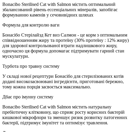
Bonacibo Sterilised Cat with Salmon містить оптимальний
збалансований рівень ессенціальних мінералів, запобігає
формуванню каменів у сечовивідних шляхах
Формула для контролю ваги
Бонасібо Стерілайзд Кет виз Салмон - це корм з оптимальним
співвідношенням жиру та протеїну (30% протеїну : 12% жиру)
для здорової контрольованої втрати надлишкового жиру,
одночасно ця формула допомагає підтримувати гарний стан
мускулатури.
Турбота про травну систему
У складі нової рецептури Бонасібо для стерилізованих котів
додані високозасвоювані інгредієнти, приготовані бережно,
тому кожна порція засвоється максимально.
Дбає про імунну систему
Bonacibo Sterilised Cat with Salmon містить натуральну
пребіотичну клітковину, що сприяє росту корисних бактерій
кишкової мікрофлори та зменшує ризик розвитку патогенних
бактерії, підтримує імунітет та оптимізує травлення.