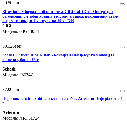
20
.
50
грн
Вітамінно-мінеральний комплекс GiGi Calci-Cod-Omega для
регенерації суглобів хрящів і кісток, а також покращення стану
шерсті та шкіри 1 капсула на 10 кг N90
GiGi
GIG43034
595
.
26
грн
Schesir Chicken Aloe Kitten - консерви Шезір курка з алое для
кошенят, банка 85 г
Schesir
750347
87
.
00
грн
Порошок для ін'єкцій для котів та собак Arterium Цефтріаксон, 1
г
Arterium
ART51724