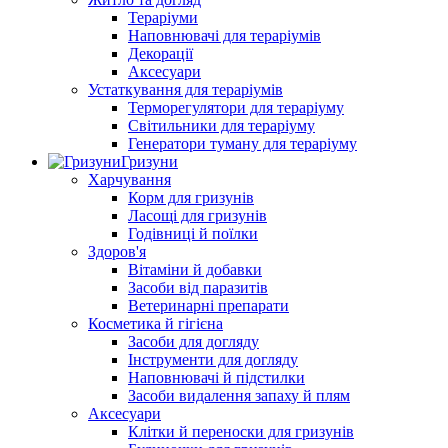
Тераріуми
Наповнювачі для тераріумів
Декорації
Аксесуари
Устаткування для тераріумів
Терморегулятори для тераріуму
Світильники для тераріуму
Генератори туману для тераріуму
Гризуни
Харчування
Корм для гризунів
Ласощі для гризунів
Годівниці й поїлки
Здоров'я
Вітаміни й добавки
Засоби від паразитів
Ветеринарні препарати
Косметика й гігієна
Засоби для догляду
Інструменти для догляду
Наповнювачі й підстилки
Засоби видалення запаху й плям
Аксесуари
Клітки й переноски для гризунів