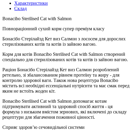
Характеристики
Склад
Bonacibo Sterilised Cat with Salmon
Повнораціонний сухий корм супер преміум класу
Бонасібо Стерілайзд Кет виз Салмон з лососем для дорослих
стерилізованих котів та котів із зайвою вагою.
Корм для котів Bonacibo Sterilised Cat with Salmon створений
спеціально для стерилізованих котів та котів із зайвою вагою.
Раціон Бонасібо Стерілайзд Кет виз Салмон розроблений
ретельно, зі збалансованим рівнем протеїну та жиру - для
контролю здорової ваги. Також нова рецептура Bonacibo
містить всі необхідні ессенціальні нутрієнти та має смак перед
яким не встоїть жоден кіт.
Bonacibo Sterilised Cat with Salmon допомагає котам
підтримувати активний та здоровий спосіб життя - ця
формула з низьким вмістом зернових, які включені до складу
рецептури для збагачення поживної цінності.
Сприяє здоров’ю сечовидільної системи