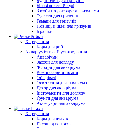
Будиночки для гризунів
Бігові колеса й кулі
Засоби по догляду за гризунами
Туалети для гризунів
Гамаки для гризунів
Повідці й шлеї для гризунів
Іграшки
Рибки
Харчування
Корм для риб
Акваріумістика й устаткування
Акваріуми
Засоби для догляду
Фільтри для акваріума
Компресори й помпи
Обігрівачі
Освітлення для акваріума
Декор для акваріума
Інструменти для догляду
Ґрунти для акваріума
Аксесуари для акваріума
Птахи
Харчування
Корм для птахів
Ласощі для птахів