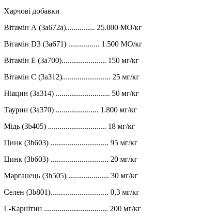
Харчові добавки
Вітамін А (3a672a)............... 25.000 МО/кг
Вітамін D3 (3a671) ................ 1.500 МО/кг
Вітамін Е (3a700)....................... 150 мг/кг
Вітамін С (3a312)......................... 25 мг/кг
Ніацин (3a314) ............................ 50 мг/кг
Таурин (3a370) ...................... 1.800 мг/кг
Мідь (3b405) .............................. 18 мг/кг
Цинк (3b603) .............................. 95 мг/кг
Цинк (3b603) .............................. 20 мг/кг
Марганець (3b505) ..................... 30 мг/кг
Селен (3b801).............................. 0,3 мг/кг
L-Карнітин ................................. 200 мг/кг