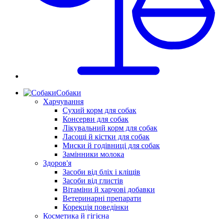
Собаки
Харчування
Сухий корм для собак
Консерви для собак
Лікувальний корм для собак
Ласощі й кістки для собак
Миски й годівниці для собак
Замінники молока
Здоров'я
Засоби від бліх і кліщів
Засоби від глистів
Вітаміни й харчові добавки
Ветеринарні препарати
Корекція поведінки
Косметика й гігієна