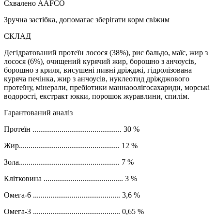
Схвалено AAFCO
Зручна застібка, допомагає зберігати корм свіжим
СКЛАД
Дегідратований протеїн лосося (38%), рис бальдо, маїс, жир з
лосося (6%), очищений курячий жир, борошно з анчоусів,
борошно з криля, висушені пивні дріжджі, гідролізована
куряча печінка, жир з анчоусів, нуклеотид дріжджового
протеїну, мінерали, пребіотики маннаоолігосахариди, морські
водорості, екстракт юкки, порошок журавлини, спилім.
Гарантований аналіз
Протеїн .............................................. 30 %
Жир.................................................... 12 %
Зола.................................................... 7 %
Клітковина ......................................... 3 %
Омега-6 ............................................. 3,6 %
Омега-3 ............................................. 0,65 %