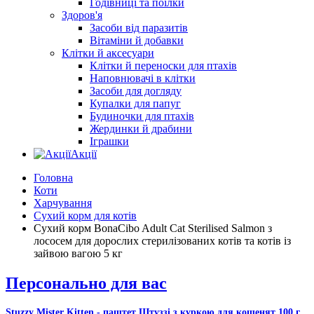
Годівниці та поїлки
Здоров'я
Засоби від паразитів
Вітаміни й добавки
Клітки й аксесуари
Клітки й переноски для птахів
Наповнювачі в клітки
Засоби для догляду
Купалки для папуг
Будиночки для птахів
Жердинки й драбини
Іграшки
Акції
Головна
Коти
Харчування
Сухий корм для котів
Сухий корм BonaCibo Adult Cat Sterilised Salmon з
лососем для дорослих стерилізованих котів та котів із
зайвою вагою 5 кг
Персонально для вас
Stuzzy Mister Kitten - паштет Штуззі з куркою для кошенят 100 г