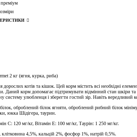
преміум
розміри
ТЕРИСТИКИ
t 2 кг (ягня, курка, риба)
орослих котів та кішок. Цей корм містить всі необхідні елементи
рики. Даний корм допомагає підтримувати відмінний стан шкіри т
у систему улюбленця і зберегти гостий зір. Навіть вередливий 
ілок, оброблений білок ягняти, оброблений рибний білок мінім
ки, юкка Шідігера, таурин.
н С: 120 мг/кг, Вітамін Е: 100 мг/кг, Таурін: 1 250 мг/кг.
 клітковина 4,5%, кальцій 2%, фосфор 1%, натрій 0,5%.