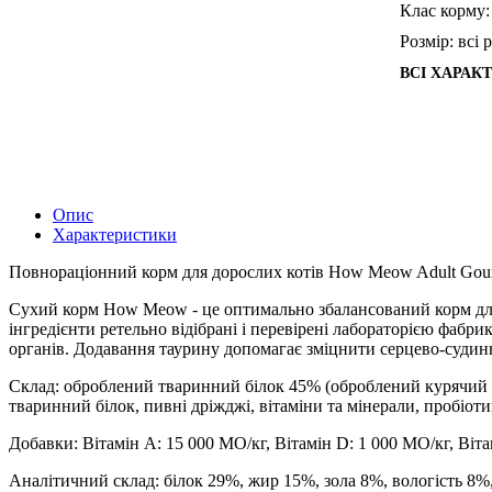
Клас корму:
Розмір:
всі 
ВСІ ХАРАК
Опис
Характеристики
Повнораціонний корм для дорослих котів How Meow Adult Gourme
Сухий корм How Meow - це оптимально збалансований корм для д
інгредієнти ретельно відібрані і перевірені лабораторією фаб
органів. Додавання таурину допомагає зміцнити серцево-судинн
Склад: оброблений тваринний білок 45% (оброблений курячий б
тваринний білок, пивні дріжджі, вітаміни та мінерали, пробіоти
Добавки: Вітамін А: 15 000 МО/кг, Вітамін D: 1 000 МО/кг, Вітамі
Аналітичний склад: білок 29%, жир 15%, зола 8%, вологість 8%,