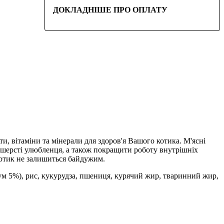
ДОКЛАДНІШЕ ПРО ОПЛАТУ
, вітаміни та мінерали для здоров'я Вашого котика. М'ясні
а шерсті улюбленця, а також покращити роботу внутрішніх
котик не залишиться байдужим.
ум 5%), рис, кукурудза, пшениця, курячий жир, тваринний жир,