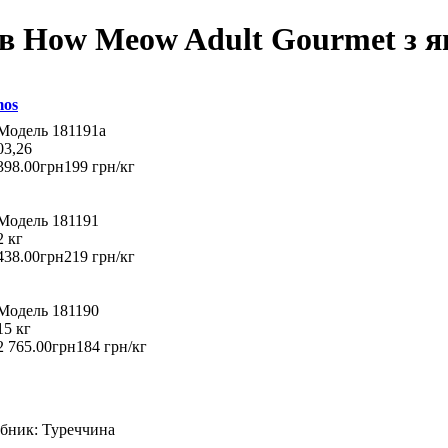
ів How Meow Adult Gourmet з я
mos
181191а
03,26
398
.
00
грн
199 грн/кг
181191
2 кг
438
.
00
грн
219 грн/кг
181190
15 кг
2 765
.
00
грн
184 грн/кг
бник:
Туреччина