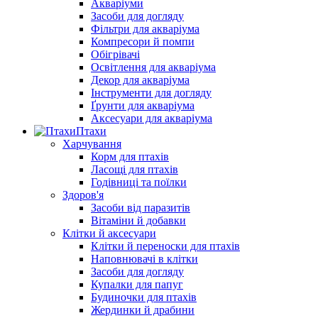
Акваріуми
Засоби для догляду
Фільтри для акваріума
Компресори й помпи
Обігрівачі
Освітлення для акваріума
Декор для акваріума
Інструменти для догляду
Ґрунти для акваріума
Аксесуари для акваріума
Птахи
Харчування
Корм для птахів
Ласощі для птахів
Годівниці та поїлки
Здоров'я
Засоби від паразитів
Вітаміни й добавки
Клітки й аксесуари
Клітки й переноски для птахів
Наповнювачі в клітки
Засоби для догляду
Купалки для папуг
Будиночки для птахів
Жердинки й драбини