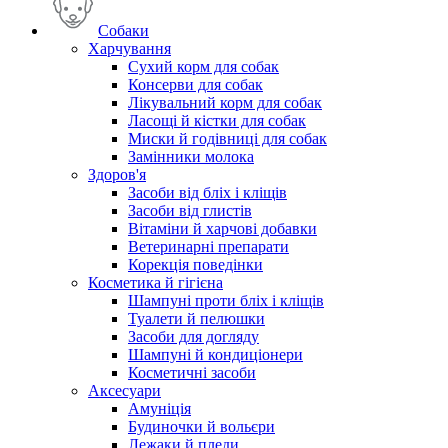
Собаки
Харчування
Сухий корм для собак
Консерви для собак
Лікувальний корм для собак
Ласощі й кістки для собак
Миски й годівниці для собак
Замінники молока
Здоров'я
Засоби від бліх і кліщів
Засоби від глистів
Вітаміни й харчові добавки
Ветеринарні препарати
Корекція поведінки
Косметика й гігієна
Шампуні проти бліх і кліщів
Туалети й пелюшки
Засоби для догляду
Шампуні й кондиціонери
Косметичні засоби
Аксесуари
Амуніція
Будиночки й вольєри
Лежаки й пледи