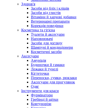
Здоров'я
Засоби від бліх і кліщів
Засоби від глистів
Вітаміни й харчові добавки
Ветеринарні препарати
Корекція поведінки
Косметика та гігієна
Туалети й аксесуари
Наповнювачі
Засоби для догляду
Шампуні й кондиціонери
Косметичні засоби
Аксесуари
Амуніція
Будиночки й гамаки
Лежаки й тунелі
Кігтеточки
Переноски, сумки, рюкзаки
Аксесуари для прогулянок
Одяг
Інструменти для краси
Фурмінатори
Гребінці й щітки
Ковтунорізи