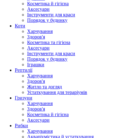
Косметика й гігієна
Аксесуари
Інструменти для краси
Порядок у будинку
Коти
Харчування
Здоров'я
Косметика та гігієна
Аксесуари
Інструменти для краси
Порядок у будинку
Іграшки
Рептилії
Харчування
Здоров'я
Житло та догляд
Устаткування для тераріумів
Гризуни
Харчування
Здоров'я
Косметика й гігієна
Аксесуари
Рибки
Харчування
Акваріумістика й устаткування