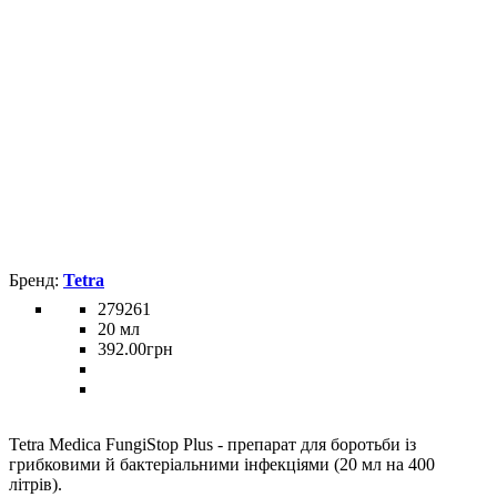
Tetra
279261
20 мл
392
.
00
грн
Tetra Medica FungiStop Plus - препарат для боротьби із
грибковими й бактеріальними інфекціями (20 мл на 400
літрів).