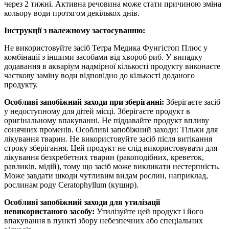
через 2 тижні. Активна речовина може стати причиною зміна
кольору води протягом декількох днів.
Інструкції з належному застосуванню:
Не використовуйте засіб Тетра Медика Фунгістоп Плюс у
комбінації з іншими засобами від хвороб риб. У випадку
додавання в акваріум надмірної кількості продукту виконаєте
часткову заміну води відповідно до кількості доданого
продукту.
Особливі запобіжний заходи при зберіганні:
Зберігаєте засіб
у недоступному для дітей місці. Зберігаєте продукт в
оригінальному впакуванні. Не піддавайте продукт впливу
сонячних променів. Особливі запобіжний заходи: Тільки для
лікування тварин. Не використовуйте засіб після витікання
строку зберігання. Цей продукт не слід використовувати для
лікування безхребетних тварин (ракоподібних, креветок,
равликів, мідій), тому що засіб може викликати нестерпність.
Може завдати шкоди чутливим видам рослин, наприклад,
рослинам роду Ceratophyllum (кушир).
Особливі запобіжний заходи для утилізації
невикористаного засобу:
Утилізуйте цей продукт і його
впакування в пункті збору небезпечних або спеціальних