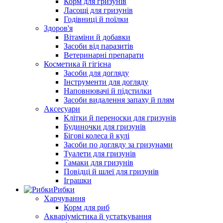
Корм для гризунів
Ласощі для гризунів
Годівниці й поїлки
Здоров'я
Вітаміни й добавки
Засоби від паразитів
Ветеринарні препарати
Косметика й гігієна
Засоби для догляду
Інструменти для догляду
Наповнювачі й підстилки
Засоби видалення запаху й плям
Аксесуари
Клітки й переноски для гризунів
Будиночки для гризунів
Бігові колеса й кулі
Засоби по догляду за гризунами
Туалети для гризунів
Гамаки для гризунів
Повідці й шлеї для гризунів
Іграшки
Рибки
Харчування
Корм для риб
Акваріумістика й устаткування