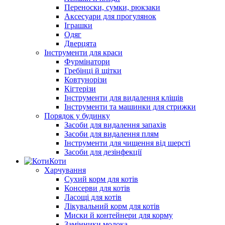
Переноски, сумки, рюкзаки
Аксесуари для прогулянок
Іграшки
Одяг
Дверцята
Інструменти для краси
Фурмінатори
Гребінці й щітки
Ковтунорізи
Кігтерізи
Інструменти для видалення кліщів
Інструменти та машинки для стрижки
Порядок у будинку
Засоби для видалення запахів
Засоби для видалення плям
Інструменти для чищення від шерсті
Засоби для дезінфекції
Коти
Харчування
Сухий корм для котів
Консерви для котів
Ласощі для котів
Лікувальний корм для котів
Миски й контейнери для корму
Замінники молока