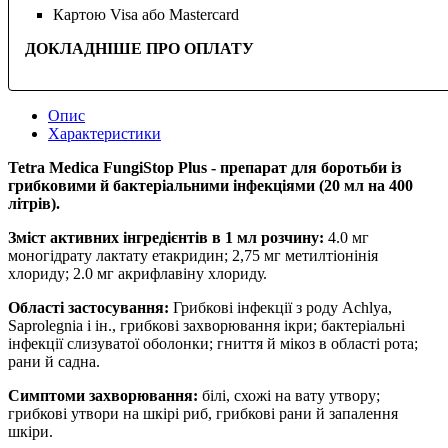
Картою Visa або Mastercard
ДОКЛАДНІШЕ ПРО ОПЛАТУ
Опис
Характеристики
Tetra Medica FungiStop Plus - препарат для боротьби із
грибковими й бактеріальними інфекціями (20 мл на 400
літрів).
Зміст активних інгредієнтів в 1 мл розчину:
4.0 мг
моногідрату лактату етакридин; 2,75 мг метилтіонінія
хлориду; 2.0 мг акрифлавіну хлориду.
Області застосування:
Грибкові інфекції з роду Achlya,
Saprolegnia і ін., грибкові захворювання ікри; бактеріальні
інфекції слизуватої оболонки; гниття й мікоз в області рота;
рани й садна.
Симптоми захворювання:
білі, схожі на вату утвору;
грибкові утвори на шкірі риб, грибкові рани й запалення
шкіри.