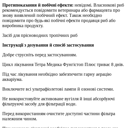
Протипоказання й побічні ефекти:
невідомі. Власникові риб
рекомендується повідомити ветеринара або фармацевта про
знову виявлений побічний ефект. Також необхідно
повідомити про будь-які побічні ефекти продавця риб або
виробника продукту.
Засіб для прісноводних тропічних риб
Інструкції з дозування й спосіб застосування
Добре струсніть перед застосуванням.
Цикл лікування Тетра Медика Фунгістоп Плюс триває 8 днів.
Під час лікування необхідно забезпечити гарну аерацію
акваріума.
Виключите всі ультрафіолетові лампи й озонові системи.
Не використовуйте активоване вугілля й інші абсорбуючі
фільтруючі засобу для фільтрації води.
Перед використанням очистите доступні частини фільтра
належним чином.