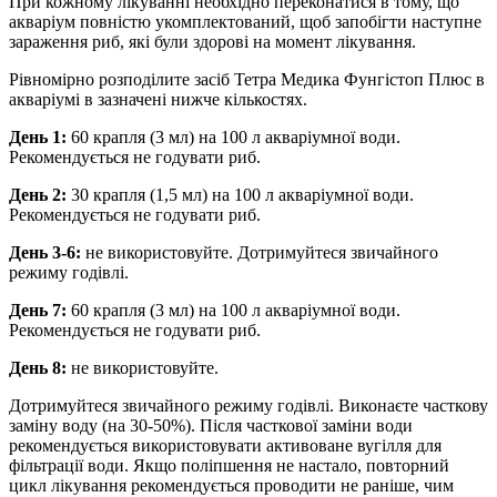
При кожному лікуванні необхідно переконатися в тому, що
акваріум повністю укомплектований, щоб запобігти наступне
зараження риб, які були здорові на момент лікування.
Рівномірно розподілите засіб Тетра Медика Фунгістоп Плюс в
акваріумі в зазначені нижче кількостях.
День 1:
60 крапля (3 мл) на 100 л акваріумної води.
Рекомендується не годувати риб.
День 2:
30 крапля (1,5 мл) на 100 л акваріумної води.
Рекомендується не годувати риб.
День 3-6:
не використовуйте. Дотримуйтеся звичайного
режиму годівлі.
День 7:
60 крапля (3 мл) на 100 л акваріумної води.
Рекомендується не годувати риб.
День 8:
не використовуйте.
Дотримуйтеся звичайного режиму годівлі. Виконаєте часткову
заміну воду (на 30-50%). Після часткової заміни води
рекомендується використовувати активоване вугілля для
фільтрації води. Якщо поліпшення не настало, повторний
цикл лікування рекомендується проводити не раніше, чим