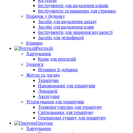
Кігтерізи
Інструменти для видалення кліщів
Інструменти та машинки для стрижки
Порядок у будинку
Засоби для видалення запаху
Засоби для видалення плям
Інструменти для чищення від шерсті
Засоби для дезінфекції
Іграшки
Рептилії
Харчування
Корм для рептилій
Здоров'я
Вітаміни й добавки
Житло та догляд
Тераріуми
Наповнювачі для тераріумів
Декорації
Аксесуари
Устаткування для тераріумів
Терморегулятори для тераріуму
Світильники для тераріуму
Генератори туману для тераріуму
Гризуни
Харчування