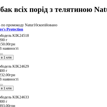
ак всіх порід з телятиною Natu
 по промокоду
Natur10
скопійовано
e's Protection
KIK24518
200 г
150
.
00
грн
В наявності
в 1 клік
KIK24629
400 г
232
.
00
грн
В наявності
в 1 клік
KIK24633
800 г
393
.
00
грн