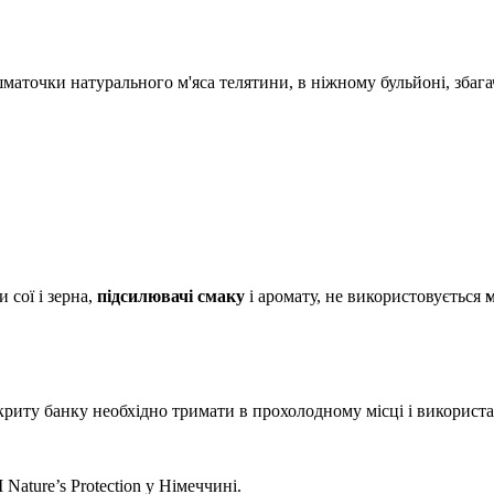
шматочки натурального м'яса телятини, в ніжному бульйоні, збага
 сої і зерна,
підсилювачі смаку
і аромату, не використовується
м
риту банку необхідно тримати в прохолодному місці і використа
ature’s Protection у Німеччині.