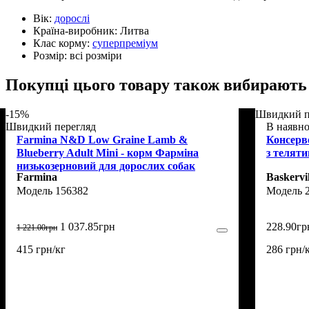
Вік:
дорослі
Країна-виробник:
Литва
Клас корму:
суперпреміум
Розмір:
всі розміри
Покупці цього товару також вибирають
-15%
Швидкий п
Швидкий перегляд
В наявно
Farmina N&D Low Graine Lamb &
Консерво
Blueberry Adult Mini - корм Фарміна
з теляти
низькозерновий для дорослих собак
Farmina
Baskervil
дрібних порід з ягням та чорницею 2,5 кг
156382
1 037
.
85
грн
228
.
90
гр
1 221
.
00
грн
415 грн/кг
286 грн/