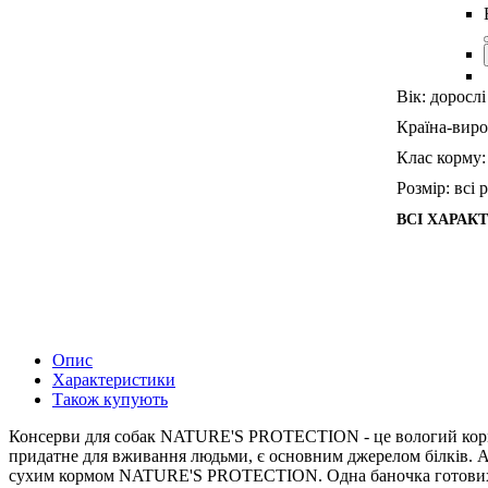
Вік:
дорослі
Країна-виро
Клас корму:
Розмір:
всі 
ВСІ ХАРАК
Опис
Характеристики
Також купують
Консерви для собак NATURE'S PROTECTION - це вологий ко
придатне для вживання людьми, є основним джерелом білків. А
сухим кормом NATURE'S PROTECTION. Одна баночка готових до вж