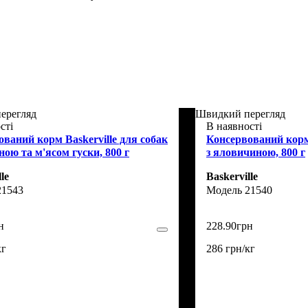
ерегляд
Швидкий перегляд
сті
В наявності
ваний корм Baskerville для собак
Консервований корм 
ною та м'ясом гуски, 800 г
з яловичиною, 800 г
le
Baskerville
21543
21540
н
228
.
90
грн
кг
286 грн/кг