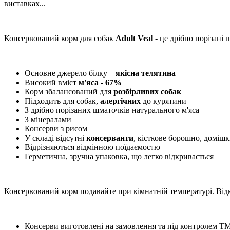
виставках...
Консервований корм для собак
Adult Veal
- це дрібно порізані 
Основне джерело білку –
якісна телятина
Високий вміст
м'яса - 67%
Корм збалансований для
розбірливих собак
Підходить для собак,
алергічних
до курятини
З дрібно порізаних шматочків натурального м'яса
З мінералами
Консерви з рисом
У складі відсутні
консерванти
, кісткове борошно, домішки
Відрізняються відмінною поїдаємостю
Герметична, зручна упаковка, що легко відкривається
Консервований корм подавайте при кімнатній температурі. Відк
Консерви виготовлені на замовлення та під контролем ТМ N