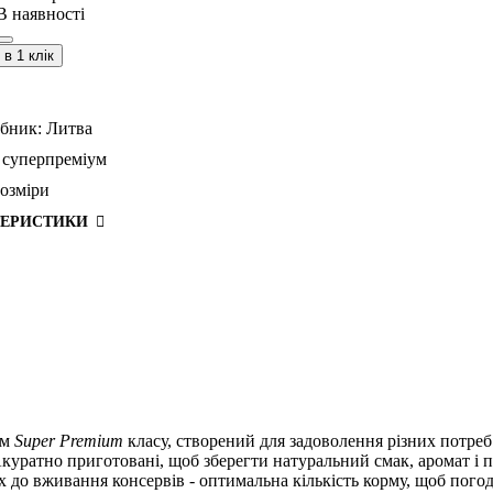
В наявності
в 1 клік
бник:
Литва
суперпреміум
розміри
ТЕРИСТИКИ
рм
Super Premium
класу, створений для задоволення різних потреб 
куратно приготовані, щоб зберегти натуральний смак, аромат і п
ивання консервів - оптимальна кількість корму, щоб погодувати