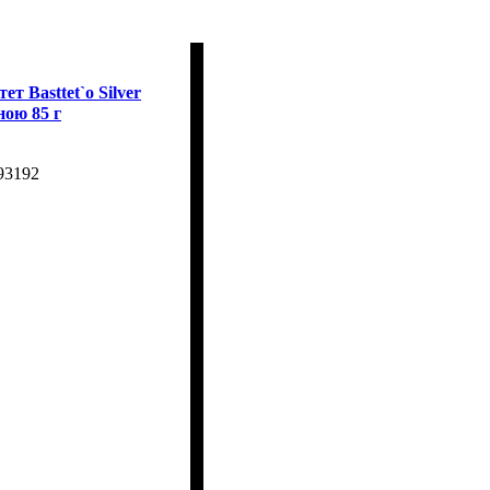
тет Basttet`o Silver
ною 85 г
93192