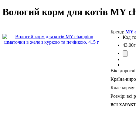
Вологий корм для котів MY ch
MY 
43
.
00
г
Вік:
дорослі
Країна-виро
Клас корму:
Розмір:
всі 
ВСІ ХАРАК