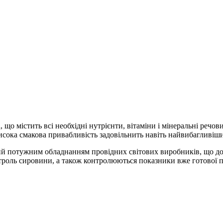
що містить всі необхідні нутрієнти, вітаміни і мінеральні реч
 висока смакова привабливість задовільнить навіть найвибагливіш
ий потужним обладнанням провідних світових виробників, що до
нтроль сировини, а також контролюються показники вже готової п