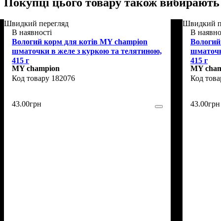
Покупці цього товару також вибирають
Швидкий перегляд
Швидкий п
В наявності
В наявно
Вологий корм для котів MY champion
Вологий
шматочки в желе з куркою та телятиною,
шматочк
415 г
415 г
MY champion
MY cham
182076
43
.
00
грн
43
.
00
грн