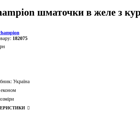
ampion шматочки в желе з кур
champion
182075
рн
бник:
Україна
економ
розміри
ТЕРИСТИКИ