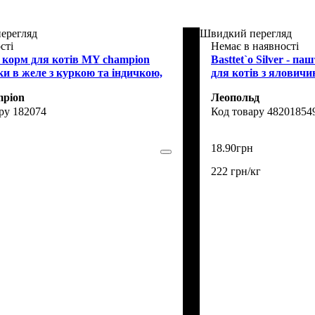
ерегляд
Швидкий перегляд
сті
Немає в наявності
 корм для котів MY champion
Basttet`o Silver - паш
и в желе з куркою та індичкою,
для котів з яловичи
pion
Леопольд
182074
48201854
18
.
90
грн
222 грн/кг