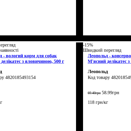
ерегляд
-15%
наявності
Швидкий перегляд
д - вологий корм для собак
Леопольд - консерв
делікатес з яловичиною, 500 г
М'ясний делікатес з
д
Леопольд
4820185493154
48201854
58
.
99
грн
69
.
40
грн
кг
118 грн/кг