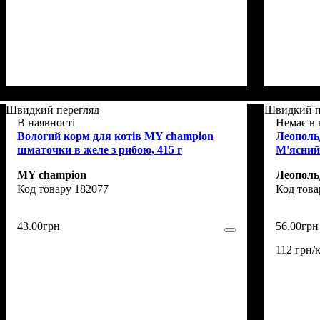
Швидкий перегляд
Швидкий п
В наявності
Немає в 
Вологий корм для котів MY champion
Леополь
шматочки в желе з рибою, 415 г
М'ясний 
MY champion
Леополь
182077
43
.
00
грн
56
.
00
грн
112 грн/