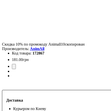
Скидка 10% по промокоду
Animall10
скопирован
AnimAll
172867
181
.
00
грн
Доставка
Курьером по Киеву