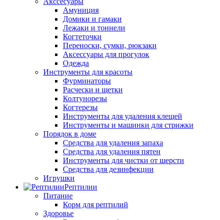
Акссесуары
Амуниция
Домики и гамаки
Лежаки и тоннели
Когтеточки
Переноски, сумки, рюкзаки
Аксессуары для прогулок
Одежда
Инструменты для красоты
Фурминаторы
Расчески и щетки
Колтунорезы
Когтерезы
Инструменты для удаления клещей
Инструменты и машинки для стрижки
Порядок в доме
Средства для удаления запаха
Средства для удаления пятен
Инструменты для чистки от шерсти
Средства для дезинфекции
Игрушки
Рептилии
Питание
Корм для рептилий
Здоровье