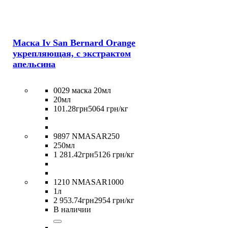
Маска Iv San Bernard Orange
укрепляющая, с экстрактом
апельсина
0029 маска 20мл
20мл
101
.
28
грн
5064 грн/кг
9897 NMASAR250
250мл
1 281
.
42
грн
5126 грн/кг
1210 NMASAR1000
1л
2 953
.
74
грн
2954 грн/кг
В наличии