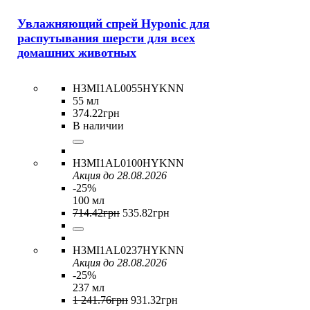
Увлажняющий спрей Hyponic для
распутывания шерсти для всех
домашних животных
H3MI1AL0055HYKNN
55 мл
374
.
22
грн
В наличии
H3MI1AL0100HYKNN
Акция до 28.08.2026
-25%
100 мл
714
.
42
грн
535
.
82
грн
H3MI1AL0237HYKNN
Акция до 28.08.2026
-25%
237 мл
1 241
.
76
грн
931
.
32
грн