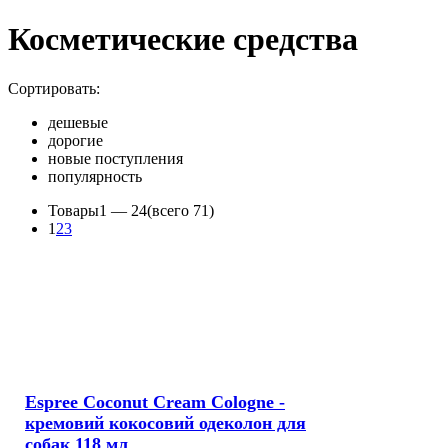
Косметические средства
Сортировать:
дешевые
дорогие
новые поступления
популярность
Товары
1 —
24
(всего 71)
1
2
3
Espree Coconut Cream Cologne -
кремовий кокосовий одеколон для
собак 118 мл