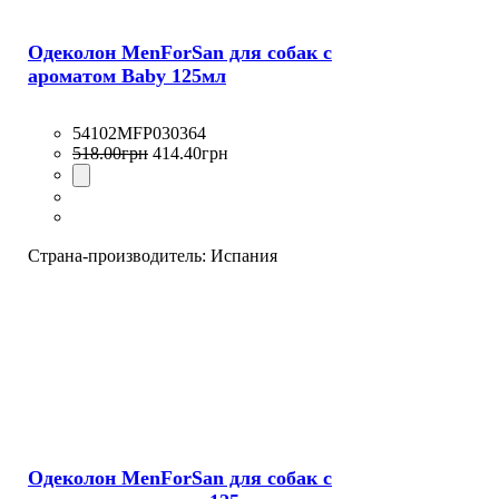
Одеколон MenForSan для собак с
ароматом Baby 125мл
54102MFP030364
518
.
00
грн
414
.
40
грн
Страна-производитель:
Испания
Одеколон MenForSan для собак с