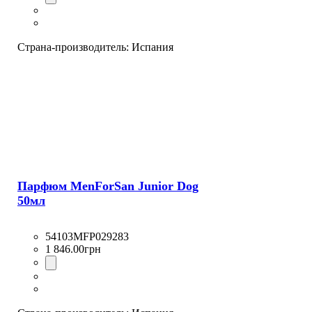
Страна-производитель:
Испания
Парфюм MenForSan Junior Dog
50мл
54103MFP029283
1 846
.
00
грн