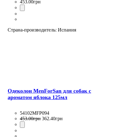
453
.
00
грн
Страна-производитель:
Испания
Одеколон MenForSan для собак с
ароматом яблока 125мл
54102MFP094
453
.
00
грн
362
.
40
грн