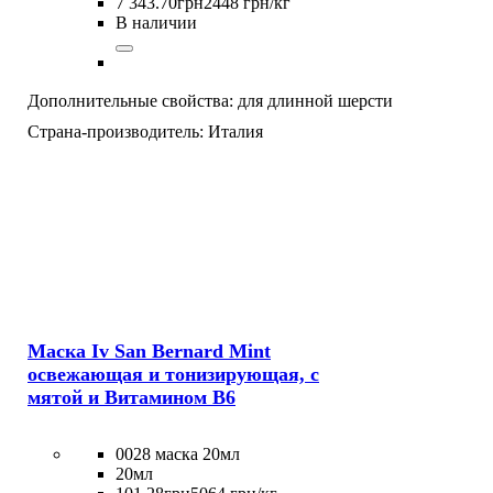
7 343
.
70
грн
2448 грн/кг
В наличии
Дополнительные свойства:
для длинной шерсти
Страна-производитель:
Италия
Маска Iv San Bernard Mint
освежающая и тонизирующая, с
мятой и Витамином В6
0028 маска 20мл
20мл