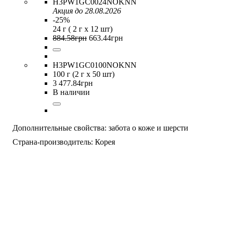
H3PW1GC0024NOKNN
Акция до 28.08.2026
-25%
24 г ( 2 г х 12 шт)
884
.
58
грн
663
.
44
грн
H3PW1GC0100NOKNN
100 г (2 г х 50 шт)
3 477
.
84
грн
В наличии
Дополнительные свойства:
забота о коже и шерсти
Страна-производитель:
Корея