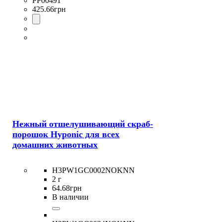
PP00491
425
.
66
грн
Нежный отшелушивающий скраб-
порошок Hyponic для всех
домашних животных
H3PW1GC0002NOKNN
2 г
64
.
68
грн
В наличии