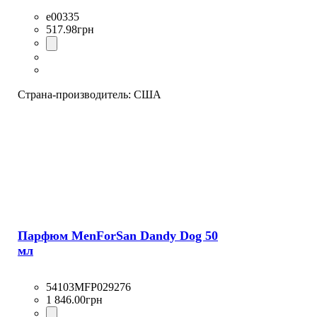
e00335
517
.
98
грн
Страна-производитель:
США
Парфюм MenForSan Dandy Dog 50
мл
54103MFP029276
1 846
.
00
грн