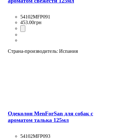
ароматом свежести 125мл
54102MFP091
453
.
00
грн
Страна-производитель:
Испания
Одеколон MenForSan для собак с
ароматом талька 125мл
54102MFP093