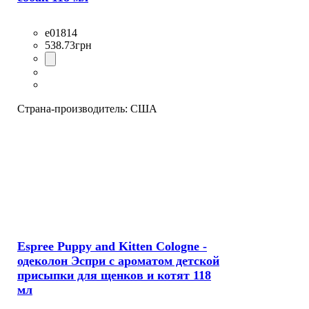
e01814
538
.
73
грн
Страна-производитель:
США
Espree Puppy and Kitten Cologne -
одеколон Эспри с ароматом детской
присыпки для щенков и котят 118
мл