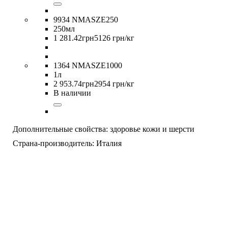
9934 NMASZE250
250мл
1 281
.
42
грн
5126 грн/кг
1364 NMASZE1000
1л
2 953
.
74
грн
2954 грн/кг
В наличии
Дополнительные свойства:
здоровье кожи и шерсти
Страна-производитель:
Италия