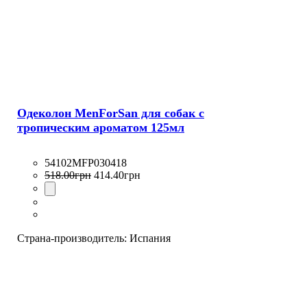
Одеколон MenForSan для собак с
тропическим ароматом 125мл
54102MFP030418
518
.
00
грн
414
.
40
грн
Страна-производитель:
Испания