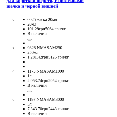
для короткой шерсти, с протеинами
шелка и черной вишней
0025 маска 20мл
20мл
101
.
28
грн
5064 грн/кг
В наличии
9828 NMASAM250
250мл
1 281
.
42
грн
5126 грн/кг
1173 NMASAM1000
1л
2 953
.
74
грн
2954 грн/кг
В наличии
1197 NMASAM3000
3л
7 343
.
70
грн
2448 грн/кг
В наличии