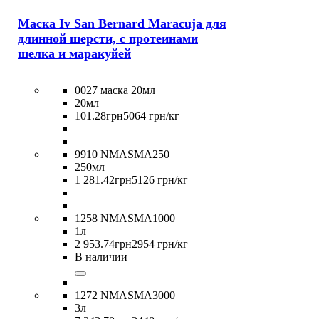
Маска Iv San Bernard Maracuja для
длинной шерсти, с протеинами
шелка и маракуйей
0027 маска 20мл
20мл
101
.
28
грн
5064 грн/кг
9910 NMASMA250
250мл
1 281
.
42
грн
5126 грн/кг
1258 NMASMA1000
1л
2 953
.
74
грн
2954 грн/кг
В наличии
1272 NMASMA3000
3л