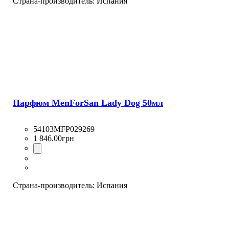
Страна-производитель:
Испания
Парфюм MenForSan Lady Dog 50мл
54103MFP029269
1 846
.
00
грн
Страна-производитель:
Испания