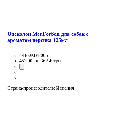
Одеколон MenForSan для собак с
ароматом персика 125мл
54102MFP095
453
.
00
грн
362
.
40
грн
Страна-производитель:
Испания