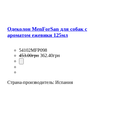
Одеколон MenForSan для собак с
ароматом ежевики 125мл
54102MFP098
453
.
00
грн
362
.
40
грн
Страна-производитель:
Испания