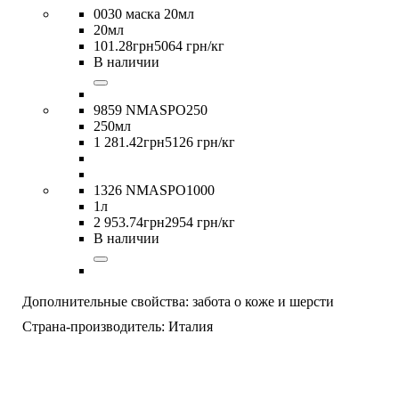
0030 маска 20мл
20мл
101
.
28
грн
5064 грн/кг
В наличии
9859 NMASPO250
250мл
1 281
.
42
грн
5126 грн/кг
1326 NMASPO1000
1л
2 953
.
74
грн
2954 грн/кг
В наличии
Дополнительные свойства:
забота о коже и шерсти
Страна-производитель:
Италия