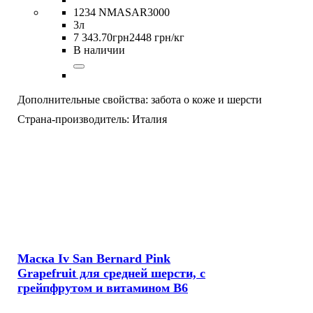
1234 NMASAR3000
3л
7 343
.
70
грн
2448 грн/кг
В наличии
Дополнительные свойства:
забота о коже и шерсти
Страна-производитель:
Италия
Маска Iv San Bernard Pink
Grapefruit для средней шерсти, с
грейпфрутом и витамином В6