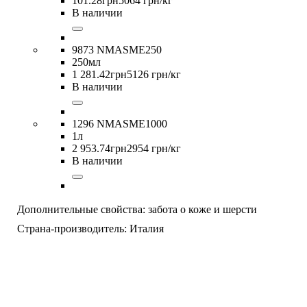
101
.
28
грн
5064 грн/кг
В наличии
9873 NMASME250
250мл
1 281
.
42
грн
5126 грн/кг
В наличии
1296 NMASME1000
1л
2 953
.
74
грн
2954 грн/кг
В наличии
Дополнительные свойства:
забота о коже и шерсти
Страна-производитель:
Италия