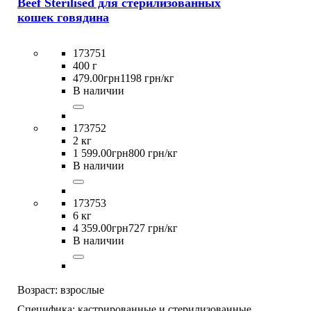
Beef Sterilised для стерилизованных
кошек говядина
173751
400 г
479
.
00
грн
1198 грн/кг
В наличии
173752
2 кг
1 599
.
00
грн
800 грн/кг
В наличии
173753
6 кг
4 359
.
00
грн
727 грн/кг
В наличии
Возраст:
взрослые
Специфика:
кастрированные и стерилизованные