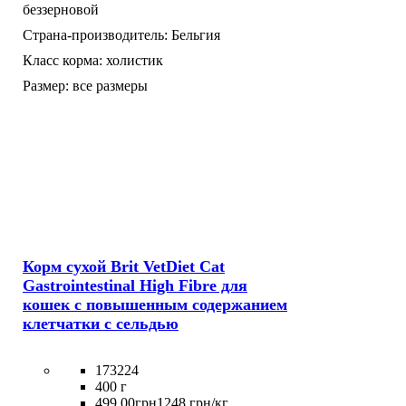
беззерновой
Страна-производитель:
Бельгия
Класс корма:
холистик
Размер:
все размеры
Корм сухой Brit VetDiet Cat
Gastrointestinal High Fibre для
кошек с повышенным содержанием
клетчатки с сельдью
173224
400 г
499
.
00
грн
1248 грн/кг