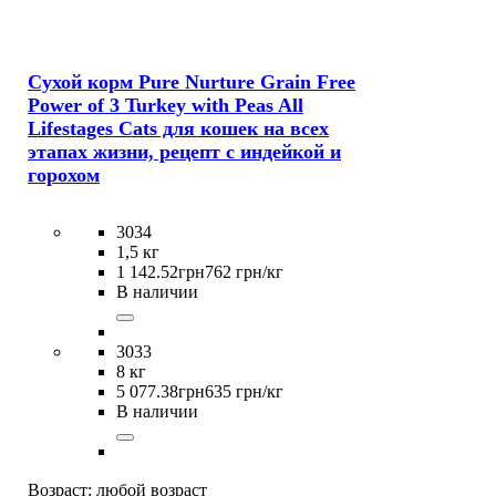
Сухой корм Pure Nurture Grain Free
Power of 3 Turkey with Peas All
Lifestages Cats для кошек на всех
этапах жизни, рецепт с индейкой и
горохом
3034
1,5 кг
1 142
.
52
грн
762 грн/кг
В наличии
3033
8 кг
5 077
.
38
грн
635 грн/кг
В наличии
Возраст:
любой возраст