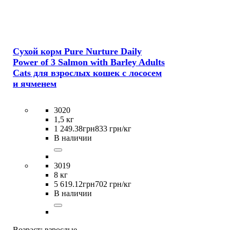
Сухой корм Pure Nurture Daily
Power of 3 Salmon with Barley Adults
Cats для взрослых кошек с лососем
и ячменем
3020
1,5 кг
1 249
.
38
грн
833 грн/кг
В наличии
3019
8 кг
5 619
.
12
грн
702 грн/кг
В наличии
Возраст:
взрослые