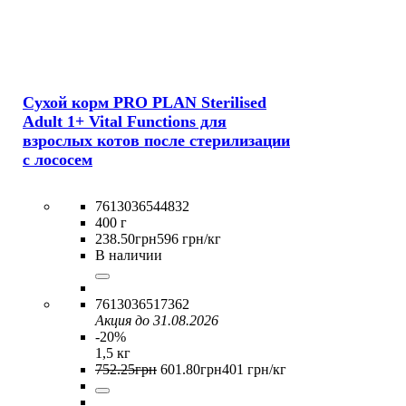
Сухой корм PRO PLAN Sterilised
Adult 1+ Vital Functions для
взрослых котов после стерилизации
с лососем
7613036544832
400 г
238
.
50
грн
596 грн/кг
В наличии
7613036517362
Акция до 31.08.2026
-20%
1,5 кг
752
.
25
грн
601
.
80
грн
401 грн/кг