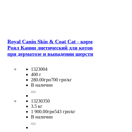
Royal Canin Skin & Coat Cat - корм
Роял Канин диетический для котов
при дерматозе и выпадении шерсти
1323004
400 г
280
.
00
грн
700 грн/кг
В наличии
13230350
3.5 кг
1 900
.
00
грн
543 грн/кг
В наличии