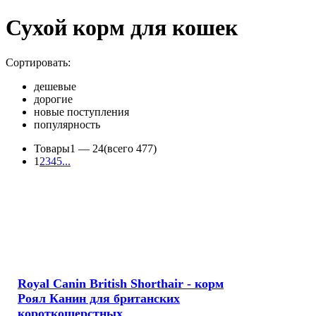
Сухой корм для кошек
Сортировать:
дешевые
дорогие
новые поступления
популярность
Товары
1 —
24
(всего 477)
1
2
3
4
5
...
Royal Canin British Shorthair - корм
Роял Канин для британских
короткошерстных