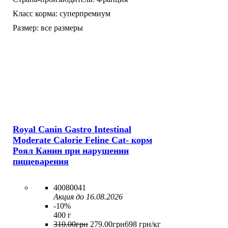
Класс корма:
суперпремиум
Размер:
все размеры
Royal Canin Gastro Intestinal
Moderate Calorie Feline Cat- корм
Роял Канин при нарушении
пищеварения
40080041
Акция до 16.08.2026
-10%
400 г
310
.
00
грн
279
.
00
грн
698 грн/кг