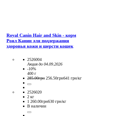
Royal Canin Hair and Skin - корм
Роял Канин для поддержания
здоровья кожи и шерсти кошек
2526004
Акция до 04.09.2026
-10%
400 г
285
.
00
грн
256
.
50
грн
641 грн/кг
2526020
2 кг
1 260
.
00
грн
630 грн/кг
В наличии