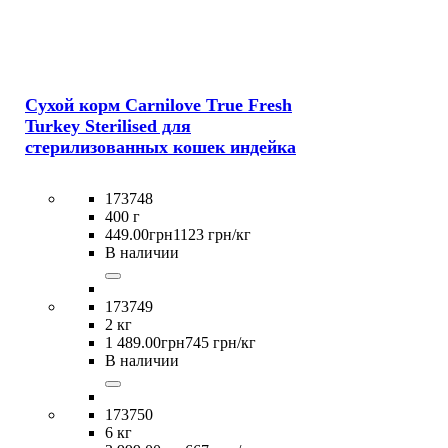
Сухой корм Carnilove True Fresh
Turkey Sterilised для
стерилизованных кошек индейка
173748
400 г
449
.
00
грн
1123 грн/кг
В наличии
173749
2 кг
1 489
.
00
грн
745 грн/кг
В наличии
173750
6 кг