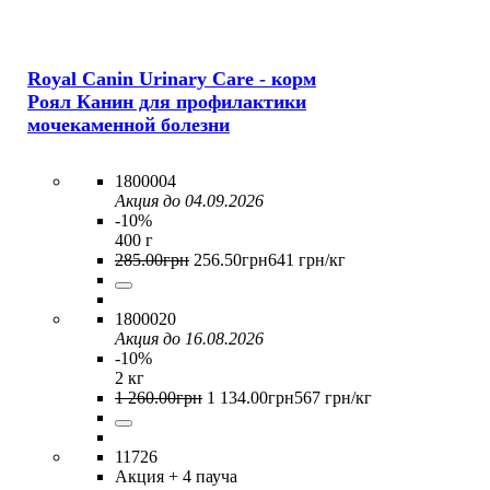
Royal Canin Urinary Care - корм
Роял Канин для профилактики
мочекаменной болезни
1800004
Акция до 04.09.2026
-10%
400 г
285
.
00
грн
256
.
50
грн
641 грн/кг
1800020
Акция до 16.08.2026
-10%
2 кг
1 260
.
00
грн
1 134
.
00
грн
567 грн/кг
11726
Акция
+ 4 пауча