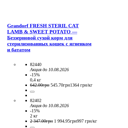
Grandorf FRESH STERIL CAT
LAMB & SWEET POTATO —
Беззерновой сухой корм для
стерилизованных кошек с ягненком
и бататом
82440
Акция до 10.08.2026
-15%
0,4 кг
642
.
00
грн
545
.
70
грн
1364 грн/кг
82402
Акция до 10.08.2026
-15%
2 кг
2 347
.
00
грн
1 994
.
95
грн
997 грн/кг