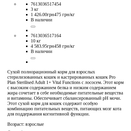
7613036517454
3 кг
1 426
.
00
грн
475 грн/кг
В наличии
7613036517164
10 кг
4 583
.
95
грн
458 грн/кг
В наличии
Сухой полнорационный корм для взрослых
стерилизованных кошек и кастрированных кошек Pro
Plan Sterilised Adult 1+ Vital Functions с лососем. Этот корм
с высоким содержанием белка и низким содержанием
жира сочетает в себе необходимые питательные вещества
и витамины. Обеспечивает сбалансированный pH мочи.
Этот сухой корм для кошек содержит особую
комбинацию питательных веществ, питающих мозг кота
для поддержания когнитивной функции.
Возраст:
взрослые