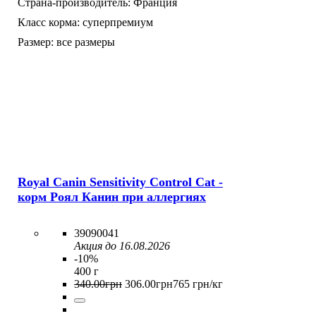
Страна-производитель:
Франция
Класс корма:
суперпремиум
Размер:
все размеры
Royal Canin Sensitivity Control Cat -
корм Роял Канин при аллергиях
39090041
Акция до 16.08.2026
-10%
400 г
340
.
00
грн
306
.
00
грн
765 грн/кг