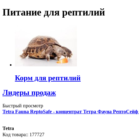
Питание для рептилий
Корм для рептилий
Лидеры продаж
Быстрый просмотр
Tetra Fauna ReptoSafe - концентрат Тетра Фауна РептоСейф
Tetra
177727