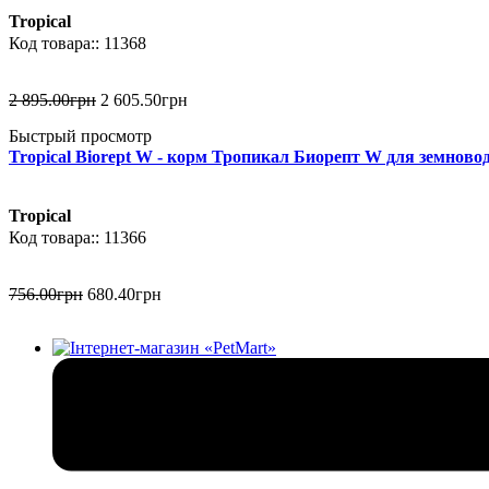
Tropical
11368
2 895
.
00
грн
2 605
.
50
грн
Быстрый просмотр
Tropical Biorept W - корм Тропикал Биорепт W для земноводн
Tropical
11366
756
.
00
грн
680
.
40
грн