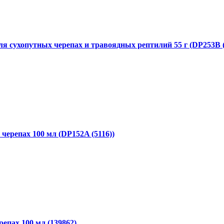
для сухопутных черепах и травоядных рептилий 55 г (DP253B (
 черепах 100 мл (DP152A (5116))
репах 100 мл (139862)