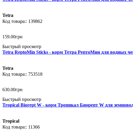
Tetra
139862
159
.
00
грн
Быстрый просмотр
Tetra ReptoMin Sticks - корм Тетра РептоМин для водных че
Tetra
753518
630
.
00
грн
Быстрый просмотр
Tropical Biorept W - корм Тропикал Биорепт W для земноводн
Tropical
11366