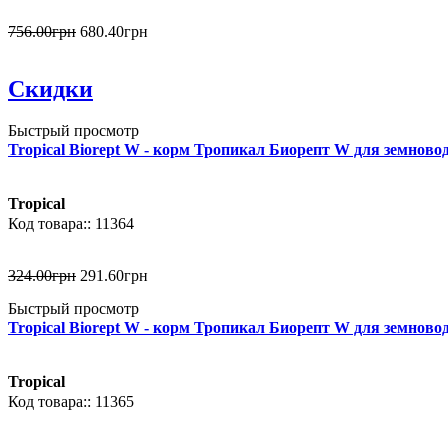
756
.
00
грн
680
.
40
грн
Скидки
Быстрый просмотр
Tropical Biorept W - корм Тропикал Биорепт W для земноводн
Tropical
11364
324
.
00
грн
291
.
60
грн
Быстрый просмотр
Tropical Biorept W - корм Тропикал Биорепт W для земноводн
Tropical
11365