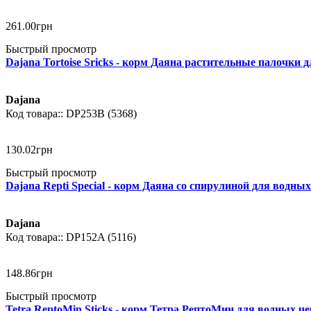
261
.
00
грн
Быстрый просмотр
Dajana Tortoise Sricks - корм Даяна растительные палочки 
Dajana
DP253B (5368)
130
.
02
грн
Быстрый просмотр
Dajana Repti Special - корм Даяна со спирулиной для водных
Dajana
DP152A (5116)
148
.
86
грн
Быстрый просмотр
Tetra ReptoMin Sticks - корм Тетра РептоМин для водных че