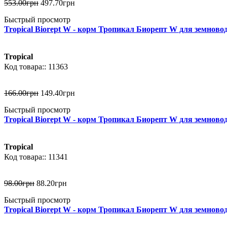
553
.
00
грн
497
.
70
грн
Быстрый просмотр
Tropical Biorept W - корм Тропикал Биорепт W для земноводн
Tropical
11363
166
.
00
грн
149
.
40
грн
Быстрый просмотр
Tropical Biorept W - корм Тропикал Биорепт W для земновод
Tropical
11341
98
.
00
грн
88
.
20
грн
Быстрый просмотр
Tropical Biorept W - корм Тропикал Биорепт W для земноводн