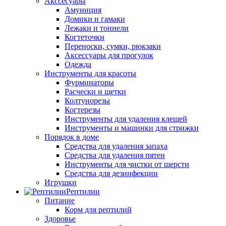
Акссесуары
Амуниция
Домики и гамаки
Лежаки и тоннели
Когтеточки
Переноски, сумки, рюкзаки
Аксессуары для прогулок
Одежда
Инструменты для красоты
Фурминаторы
Расчески и щетки
Колтунорезы
Когтерезы
Инструменты для удаления клещей
Инструменты и машинки для стрижки
Порядок в доме
Средства для удаления запаха
Средства для удаления пятен
Инструменты для чистки от шерсти
Средства для дезинфекции
Игрушки
Рептилии
Питание
Корм для рептилий
Здоровье