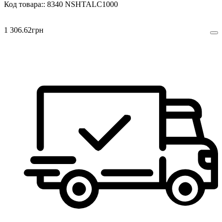
8340 NSHTALC1000
1 306
.
62
грн