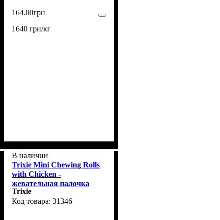
164
.
00
грн
1640 грн/кг
В наличии
Trixie Mini Chewing Rolls
with Chicken -
жевательная палочка
Trixie
Трикси Дента Фан с
31346
курицей для собак 120 г
(31346)