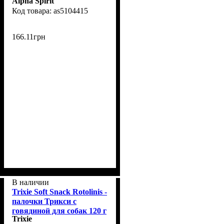
Alpha Spirit
курицей 16 шт/уп
as5104415
166
.
11
грн
В наличии
Trixie Soft Snack Rotolinis -
палочки Трикси с
говядиной для собак 120 г
Trixie
- 12 шт (31771)