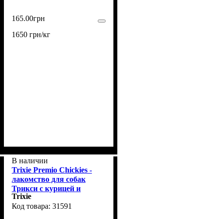
165
.
00
грн
1650 грн/кг
В наличии
Trixie Premio Chickies -
лакомство для собак
Трикси с курицей и
Trixie
кальцием 100 г.
31591