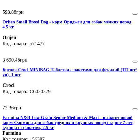
593
.
88
грн
Orijen Small Breed Dog - корм Ориджен для собак мелких пород
4.5 кг
Orijen
o71477
3 690
.
45
грн
Брелок Croci MINIBAG Таблетка с пакетами для фекалий (117 шт/
уп), 1 шт
Croci
C6020279
72
.
36
грн
Farmina N&D Low Grain Senior Medium & Maxi - низкозерновой
корм Фармина для собак средних и крупных пород старше 7 лет,
курица с гранатом, 2.5 кг
Farmina
156387