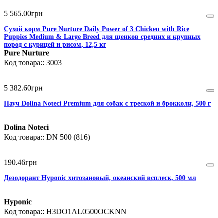
5 565
.
00
грн
Сухой корм Pure Nurture Daily Power of 3 Chicken with Rice
Puppies Medium & Large Breed для щенков средних и крупных
пород с курицей и рисом, 12,5 кг
Pure Nurture
3003
5 382
.
60
грн
Пауч Dolina Noteci Premium для собак с треской и брокколи, 500 г
Dolina Noteci
DN 500 (816)
190
.
46
грн
Дезодорант Hyponic хитозановый, океанский всплеск, 500 мл
Hyponic
H3DO1AL0500OCKNN