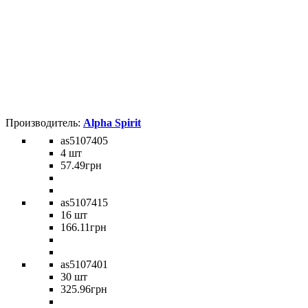
Alpha Spirit
as5107405
4 шт
57
.
49
грн
as5107415
16 шт
166
.
11
грн
as5107401
30 шт
325
.
96
грн