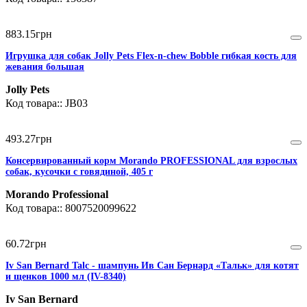
883
.
15
грн
Игрушка для собак Jolly Pets Flex-n-chew Bobble гибкая кость для
жевания большая
Jolly Pets
JB03
493
.
27
грн
Консервированный корм Morando PROFESSIONAL для взрослых
собак, кусочки с говядиной, 405 г
Morando Professional
8007520099622
60
.
72
грн
Iv San Bernard Talc - шампунь Ив Сан Бернард «Тальк» для котят
и щенков 1000 мл (IV-8340)
Iv San Bernard