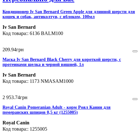
Кондиционер Iv San Bernard Green Apple для длинной шерсти для
кошек и собак, антиколтун, с яблоком, 100мл
Iv San Bernard
6136 BALM100
209
.
94
грн
Маска Iv San Bernard Black Cherry для короткой шерсти, с
протеинами шелка и черной вишней, 1л
Iv San Bernard
1173 NMASAM1000
2 953
.
74
грн
Royal Canin Pomeranian Adult - корм Роял Канин для
померанских шпицов 0,5 кг (1255005)
Royal Canin
1255005