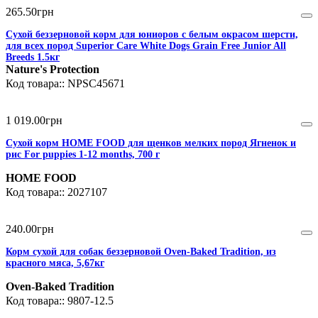
265
.
50
грн
Сухой беззерновой корм для юниоров с белым окрасом шерсти,
для всех пород Superior Care White Dogs Grain Free Junior All
Breeds 1.5кг
Nature's Protection
NPSC45671
1 019
.
00
грн
Сухой корм HOME FOOD для щенков мелких пород Ягненок и
рис For puppies 1-12 months, 700 г
HOME FOOD
2027107
240
.
00
грн
Корм сухой для собак беззерновой Oven-Baked Tradition, из
красного мяса, 5,67кг
Oven-Baked Tradition
9807-12.5