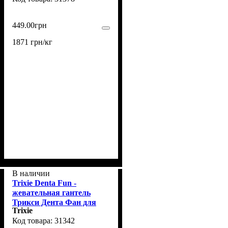
449
.
00
грн
1871 грн/кг
В наличии
Trixie Denta Fun -
жевательная гантель
Трикси Дента Фан для
Trixie
собак с курицей и рисом 6
31342
шт 100 г (31342)