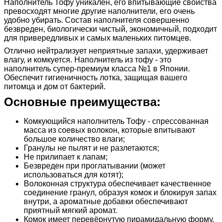
Наполнитель Тофу уникален, его впитывающие свойства
превосходят многие другие наполнители, его очень
удобно убирать. Состав наполнителя совершенно
безвреден, биологически чистый, экономичный, подходит
для привередливых и самых маленьких питомцев.
Отлично нейтрализует неприятные запахи, удерживает
влагу, и комкуется. Наполнитель из тофу - это
наполнитель супер-премиум класса №1 в Японии.
Обеспечит гигиеничность лотка, защищая вашего
питомца и дом от бактерий.
Основные преимущества:
Комкующийся наполнитель Тофу - спрессованная
масса из соевых волокон, которые впитывают
большое количество влаги;
Гранулы не пылят и не разлетаются;
Не прилипает к лапам;
Безвреден при проглатывании (может
использоваться для котят);
Волоконная структура обеспечивает качественное
соединение гранул, образуя комок и блокируя запах
внутри, а ароматные добавки обеспечивают
приятный мягкий аромат.
Комок имеет перевёрнутую пирамидальную форму,