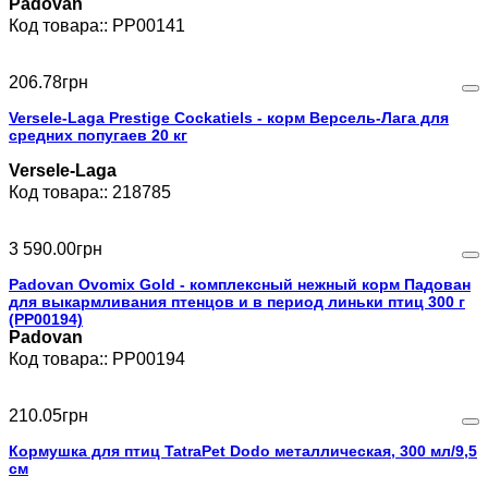
Padovan
PP00141
206
.
78
грн
Versele-Laga Prestige Cockatiels - корм Версель-Лага для
средних попугаев 20 кг
Versele-Laga
218785
3 590
.
00
грн
Padovan Ovomix Gold - комплексный нежный корм Падован
для выкармливания птенцов и в период линьки птиц 300 г
(PP00194)
Padovan
PP00194
210
.
05
грн
Кормушка для птиц TatraPet Dodo металлическая, 300 мл/9,5
см