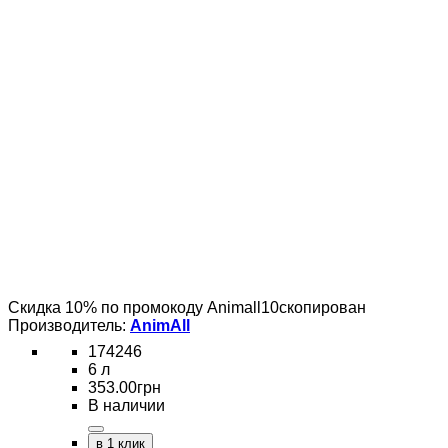
Скидка 10% по промокоду
Animall10
скопирован
AnimAll
174246
6 л
353
.
00
грн
В наличии
в 1 клик