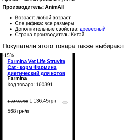
Производитель:
AnimAll
Возраст:
любой возраст
Специфика:
все размеры
Дополнительные свойства:
древесный
Страна-производитель:
Китай
Покупатели этого товара также выбирают
-15%
Farmina Vet Life Struvite
Cat - корм Фармина
диетический для котов
Farmina
для растворения
160391
струвитных уролитов 2
кг
1 136
.
45
грн
1 337
.
00
грн
568 грн/кг