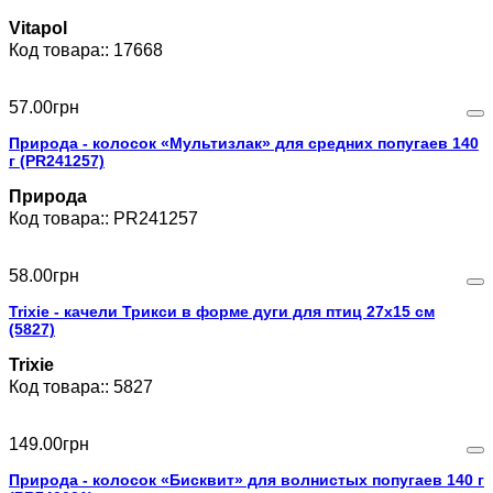
Vitapol
17668
57
.
00
грн
Природа - колосок «Мультизлак» для средних попугаев 140
г (PR241257)
Природа
PR241257
58
.
00
грн
Trixie - качели Трикси в форме дуги для птиц 27х15 см
(5827)
Trixie
5827
149
.
00
грн
Природа - колосок «Бисквит» для волнистых попугаев 140 г