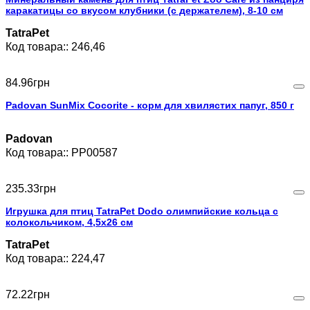
каракатицы со вкусом клубники (с держателем), 8-10 см
TatraPet
246,46
84
.
96
грн
Padovan SunMix Cocorite - корм для хвилястих папуг, 850 г
Padovan
PP00587
235
.
33
грн
Игрушка для птиц TatraPet Dodo олимпийские кольца с
колокольчиком, 4,5х26 см
TatraPet
224,47
72
.
22
грн