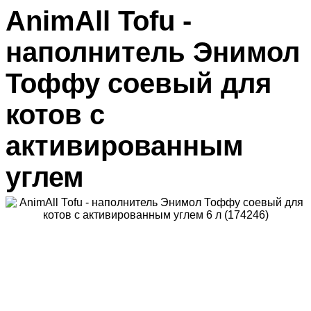
AnimAll Тоfu -
наполнитель Энимол
Тоффу соевый для
котов с
активированным
углем