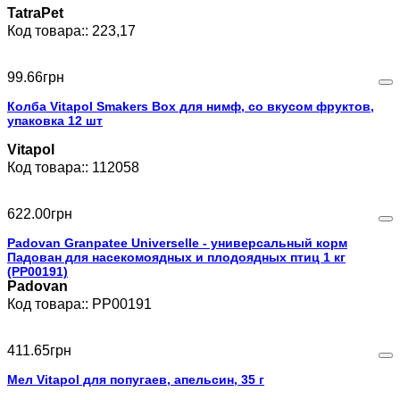
TatraPet
223,17
99
.
66
грн
Колба Vitapol Smakers Box для нимф, со вкусом фруктов,
упаковка 12 шт
Vitapol
112058
622
.
00
грн
Padovan Granpatee Universelle - универсальный корм
Падован для насекомоядных и плодоядных птиц 1 кг
(PP00191)
Padovan
PP00191
411
.
65
грн
Мел Vitapol для попугаев, апельсин, 35 г