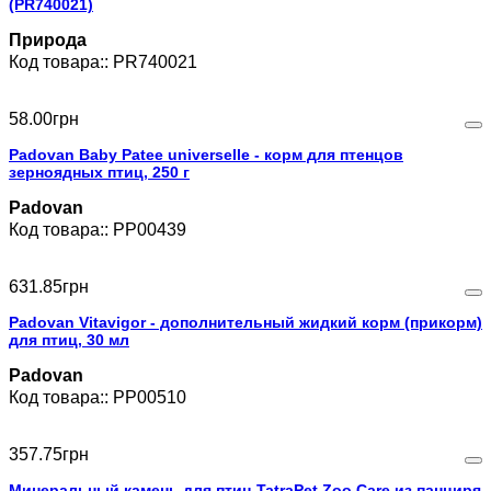
(PR740021)
Природа
PR740021
58
.
00
грн
Padovan Bаby Patee universelle - корм для птенцов
зерноядных птиц, 250 г
Padovan
PP00439
631
.
85
грн
Padovan Vitavigor - дополнительный жидкий корм (прикорм)
для птиц, 30 мл
Padovan
PP00510
357
.
75
грн
Минеральный камень для птиц TatraPet Zoo Care из панциря