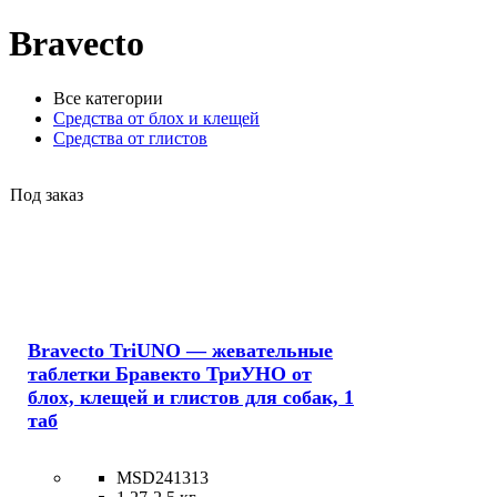
Bravecto
Все категории
Средства от блох и клещей
Средства от глистов
Под заказ
Bravecto TriUNO — жевательные
таблетки Бравекто ТриУНО от
блох, клещей и глистов для собак, 1
таб
MSD241313