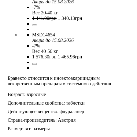
Акция до 15.08.2026
-7%
Вес 20-40 кг
1 441
.
00
грн
1 340
.
13
грн
MSD14654
Акция до 15.08.2026
-7%
Вес 40-56 кг
1 576
.
30
грн
1 465
.
96
грн
Бравекто относится к инсектоакарицидным
лекарственным препаратам системного действия.
Возраст:
взрослые
Дополнительные свойства:
таблетки
Действующее вещество:
флураланер
Страна-производитель:
Австрия
Размер:
все размеры