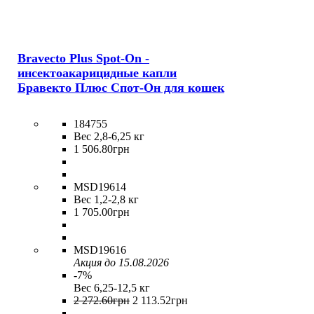
Bravecto Plus Spot-On -
инсектоакарицидные капли
Бравекто Плюс Спот-Он для кошек
184755
Вес 2,8-6,25 кг
1 506
.
80
грн
MSD19614
Вес 1,2-2,8 кг
1 705
.
00
грн
MSD19616
Акция до 15.08.2026
-7%
Вес 6,25-12,5 кг
2 272
.
60
грн
2 113
.
52
грн